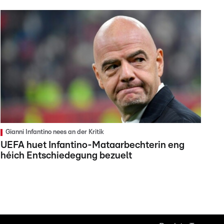
Gianni Infantino nees an der Kritik
UEFA huet Infantino-Mataarbechterin eng
héich Entschiedegung bezuelt