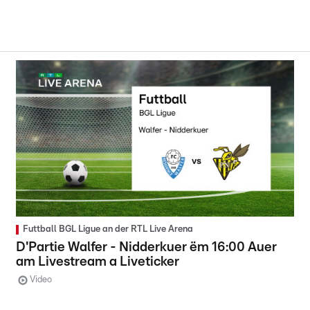
Futtball BGL Ligue an der RTL Live Arena
D'Partie Walfer - Nidderkuer ëm 16:00 Auer
am Livestream a Liveticker
Video