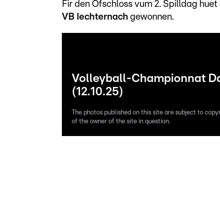
Fir den Ofschloss vum 2. Spilldag hue
VB Iechternach
gewonnen.
Volleyball-Championnat D
(12.10.25)
The photos published on this site are subject to copy
of the owner of the site in question.