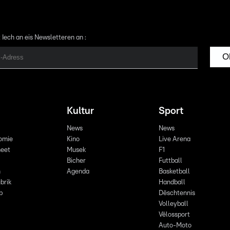
 Iech an eis Newsletteren an :
O
Kultur
Sport
News
News
omie
Kino
Live Arena
eet
Musek
F1
Bicher
Futtball
n
Agenda
Basketball
brik
Handball
p
Dëschtennis
Volleyball
Vëlossport
Auto-Moto