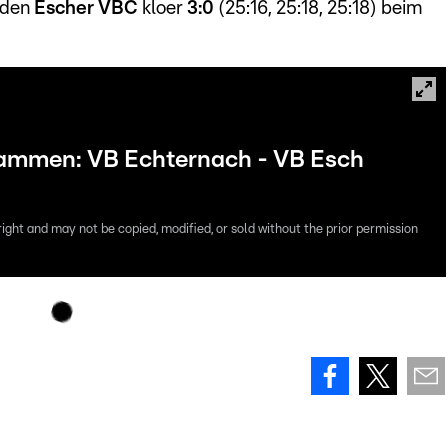
t den
Escher VBC
kloer
3:0
(25:16, 25:18, 25:18) beim
ammen: VB Echternach - VB Esch
right and may not be copied, modified, or sold without the prior permission