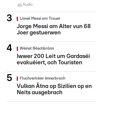
Audio
Lionel Messi am Trauer
Jorge Messi am Alter vun 68
Joer gestuerwen
Wéinst Bëschbränn
Iwwer 200 Leit um Gardaséi
evakuéiert, och Touristen
Fluchverkéier ënnerbrach
Vulkan Ätna op Sizilien op en
Neits ausgebrach