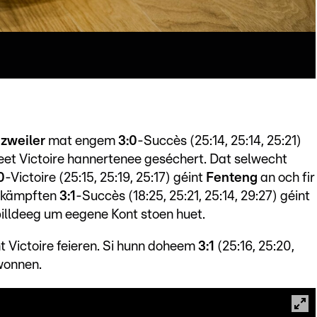
zweiler
mat engem
3:0
-Succès (25:14, 25:14, 25:21)
et Victoire hannertenee geséchert. Dat selwecht
0
-Victoire (25:15, 25:19, 25:17) géint
Fenteng
an och fir
ëmkämpften
3:1
-Succès (18:25, 25:21, 25:14, 29:27) géint
illdeeg um eegene Kont stoen huet.
t Victoire feieren. Si hunn doheem
3:1
(25:16, 25:20,
onnen.