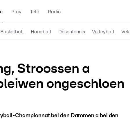
e
Play
Télé
Radio
Basketball
Handball
Dëschtennis
Volleyball
Vël
ng, Stroossen a
bleiwen ongeschloen
eyball-Championnat bei den Dammen a bei den