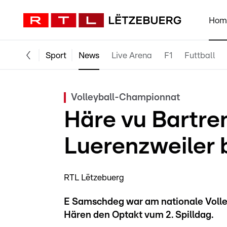
Hom
Sport
News
Live Arena
F1
Futtball
Volleyball-Championnat
Häre vu Bartre
Luerenzweiler 
RTL Lëtzebuerg
E Samschdeg war am nationale Voll
Hären den Optakt vum 2. Spilldag.