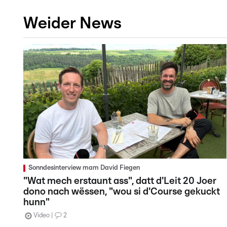
Weider News
Sonndesinterview mam David Fiegen
"Wat mech erstaunt ass", datt d'Leit 20 Joer
dono nach wëssen, "wou si d'Course gekuckt
hunn"
Video
2