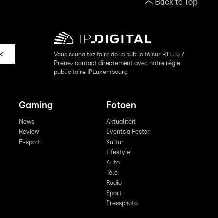
Back to Top
k
Vous souhaitez faire de la publicité sur RTL.lu ?
Prenez contact directement avec notre régie
publicitaire IPLuxembourg
Gaming
Fotoen
News
Aktualitéit
Review
Events a Fester
E-sport
Kultur
Lifestyle
Auto
Télé
Radio
Sport
Pressphoto