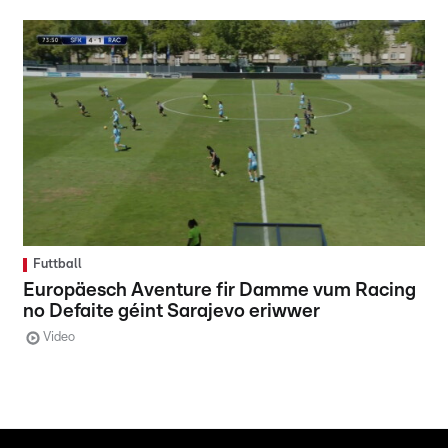
Futtball
Europäesch Aventure fir Damme vum Racing
no Defaite géint Sarajevo eriwwer
Video