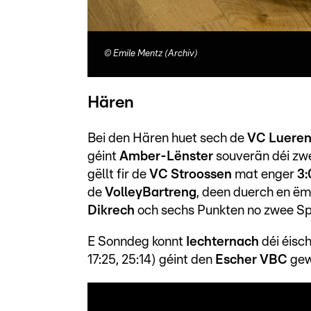
©
Emile Mentz (Archiv)
Hären
Bei den Hären huet sech de
VC Lueren
géint
Amber-Lënster
souverän déi zwe
gëllt fir de
VC Stroossen
mat enger
3:
de
Volley
Bartreng
, deen duerch en 
Dikrech
och sechs Punkten no zwee Sp
E Sonndeg konnt
Iechternach
déi éisch
17:25, 25:14) géint den
Escher VBC
gew