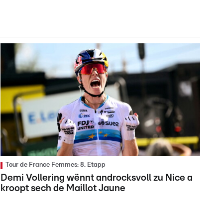
Tour de France Femmes: 8. Etapp
Demi Vollering wënnt androcksvoll zu Nice a
kroopt sech de Maillot Jaune