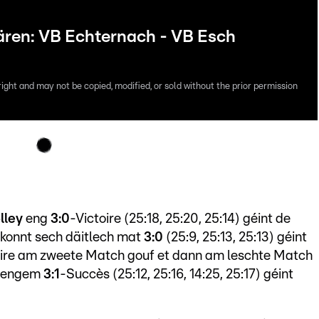
ren: VB Echternach - VB Esch
right and may not be copied, modified, or sold without the prior permission
lley
eng
3:0
-Victoire (25:18, 25:20, 25:14) géint de
konnt sech däitlech mat
3:0
(25:9, 25:13, 25:13) géint
oire am zweete Match gouf et dann am leschte Match
 engem
3:1
-Succès (25:12, 25:16, 14:25, 25:17) géint