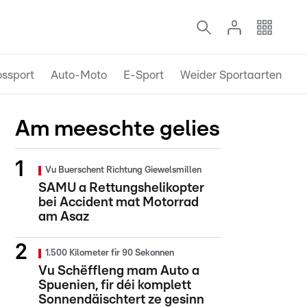
ossport
Auto-Moto
E-Sport
Weider Sportaarten
Am meeschte gelies
Vu Buerschent Richtung Giewelsmillen
SAMU a Rettungshelikopter
bei Accident mat Motorrad
am Asaz
1.500 Kilometer fir 90 Sekonnen
Vu Schëffleng mam Auto a
Spuenien, fir déi komplett
Sonnendäischtert ze gesinn