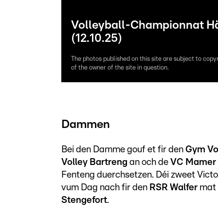
Volleyball-Championnat Hä
(12.10.25)
The photos published on this site are subject to copy
of the owner of the site in question.
Dammen
Bei den Damme gouf et fir den
Gym Vo
Volley Bartreng
an och de
VC Mamer
Fenteng duerchsetzen. Déi zweet Vict
vum Dag nach fir den
RSR Walfer
mat
Stengefort
.