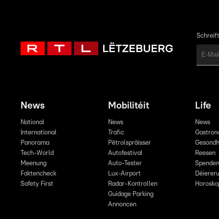
Schreift
News
Mobilitéit
Life
National
News
News
International
Trafic
Gastron
Panorama
Pëtrolspräisser
Gesondh
Tech-World
Autofestival
Reesen
Meenung
Auto-Tester
Spende
Faktencheck
Lux-Airport
Déiereru
Safety First
Radar-Kontrollen
Horosko
Guidage Parking
Annoncen