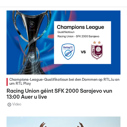
Champions-League-Qualifikatioun bei den Dammen op RTL.lu an
um RTL Play
Racing Union géint SFK 2000 Sarajevo vun
13:00 Auer u live
Video