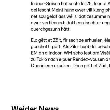
Indoor-Saison hat sech déi 25 Joer al A
déi lescht Méint hunn awer vill kleng 
net sou gelaf ass wéi si dat zesumme m
awer verhënnert, datt een éischter en
duerchgezunn hätt.
Elo gëtt et Zäit, fir sech ze erhuelen,
geschafft gëtt. Als Ziler huet déi besc
EM an d'Indoor-WM scho fest am Viséier
zu Tokio nach e puer Rendez-vousen a
Querinjean ukucken. Dono gëtt et Zäit, f
Weider News