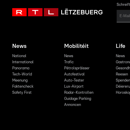
Schreift
News
Mobilitéit
Life
National
News
News
International
Trafic
Gastron
Panorama
Pëtrolspräisser
Gesondh
Tech-World
Autofestival
Reesen
Meenung
Auto-Tester
Spende
Faktencheck
Lux-Airport
Déiereru
Safety First
Radar-Kontrollen
Horosko
Guidage Parking
Annoncen