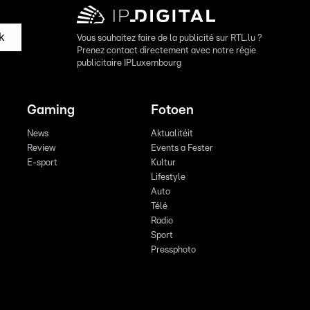
k
Vous souhaitez faire de la publicité sur RTL.lu ?
Prenez contact directement avec notre régie
publicitaire IPLuxembourg
Gaming
Fotoen
News
Aktualitéit
Review
Events a Fester
E-sport
Kultur
Lifestyle
Auto
Télé
Radio
Sport
Pressphoto