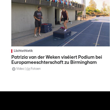
Liichtathletik
Patrizia van der Weken viséiert Podium bei
Europameeschterschaft zu Birmingham
Video
Fotoen