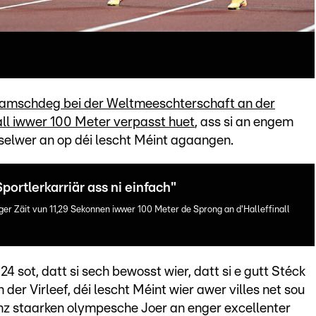
Samschdeg bei der Weltmeeschterschaft an der
nall iwwer 100 Meter verpasst huet
, ass si an engem
 selwer an op déi lescht Méint agaangen.
portlerkarriär ass ni einfach"
r Zäit vun 11,29 Sekonnen iwwer 100 Meter de Sprong an d'Halleffinall
 sot, datt si sech bewosst wier, datt si e gutt Stéck
der Virleef, déi lescht Méint wier awer villes net sou
nz staarken olympesche Joer an enger excellenter