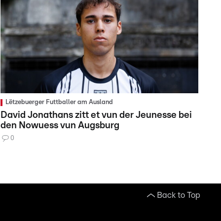
Lëtzebuerger Futtballer am Ausland
David Jonathans zitt et vun der Jeunesse bei
den Nowuess vun Augsburg
0
Back to Top