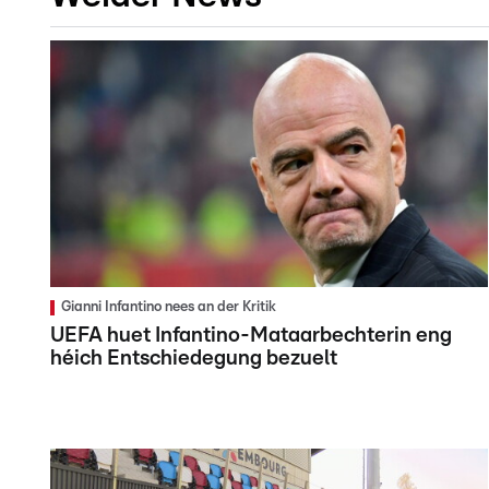
Gianni Infantino nees an der Kritik
UEFA huet Infantino-Mataarbechterin eng
héich Entschiedegung bezuelt