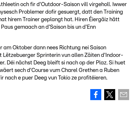
thleetin och fir d'Outdoor-Saison vill virgeholl. Iwwer
physesch Problemer dofir gesuergt, datt den Training
at hirem Trainer geplangt hat. Hiren Éiergäiz hätt
g Paus gemaach an d'Saison bis un d'Enn
 éier am Oktober dann nees Richtung nei Saison
ht Lëtzebuerger Sprinterin vun allen Zäiten d'Indoor-
. Déi nächst Deeg bleift si nach op der Plaz. Si huet
 wäert sech d'Course vum Charel Grethen a Ruben
ir nach e puer Deeg vun Tokio ze profitéieren.