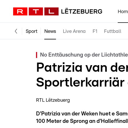
Hom
Sport
News
Live Arena
F1
Futtball
No Enttäuschung op der Liichtathl
Patrizia van d
Sportlerkarriär
RTL Lëtzebuerg
D'Patrizia van der Weken huet e Sa
100 Meter de Sprong an d'Halleffinal