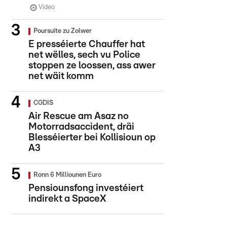
Video
Poursuite zu Zolwer
E presséierte Chauffer hat
net wëlles, sech vu Police
stoppen ze loossen, ass awer
net wäit komm
CGDIS
Air Rescue am Asaz no
Motorradsaccident, dräi
Blesséierter bei Kollisioun op
A3
Ronn 6 Milliounen Euro
Pensiounsfong investéiert
indirekt a SpaceX