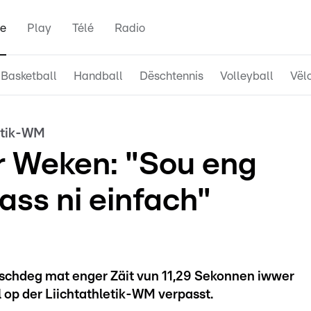
e
Play
Télé
Radio
Basketball
Handball
Dëschtennis
Volleyball
Vël
etik-WM
er Weken: "Sou eng
 ass ni einfach"
mschdeg mat enger Zäit vun 11,29 Sekonnen iwwer
l op der Liichtathletik-WM verpasst.