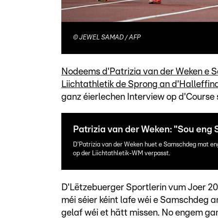
©
JEWEL SAMAD / AFP
Nodeems d'Patrizia van der Weken e 
Liichtathletik de Sprong an d'Halleffi
ganz éierlechen Interview op d'Course
Patrizia van der Weken: "Sou eng S
D'Patrizia van der Weken huet e Samschdeg mat enge
op der Liichtathletik-WM verpasst.
D'Lëtzebuerger Sportlerin vum Joer 2024
méi séier kéint lafe wéi e Samschdeg an 
gelaf wéi et hätt missen. No engem ga