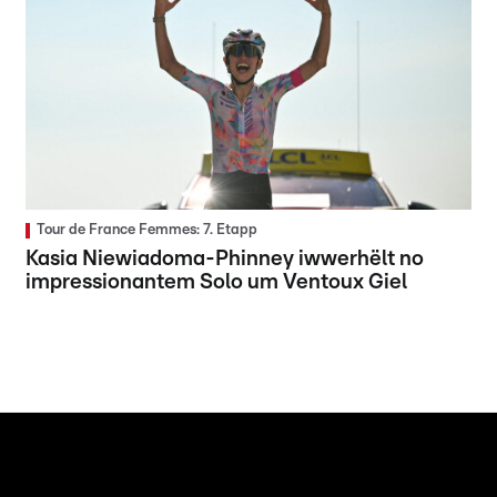
Tour de France Femmes: 7. Etapp
Kasia Niewiadoma-Phinney iwwerhëlt no
impressionantem Solo um Ventoux Giel