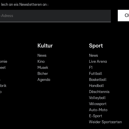
 Iech an eis Newsletteren an :
O
Kultur
Sport
News
News
omie
Kino
Live Arena
eet
Musek
F1
Bicher
Futtball
n
Agenda
Basketball
brik
Handball
p
Dëschtennis
Volleyball
Vëlossport
Auto-Moto
E-Sport
Weider Sportaarten