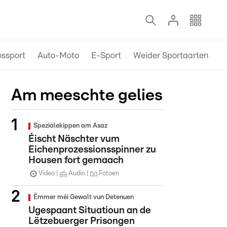
ossport
Auto-Moto
E-Sport
Weider Sportaarten
Am meeschte gelies
Spezialekippen am Asaz
Éischt Näschter vum
Eichenprozessionsspinner zu
Housen fort gemaach
Video
Audio
Fotoen
Ëmmer méi Gewalt vun Detenuen
Ugespaant Situatioun an de
Lëtzebuerger Prisongen