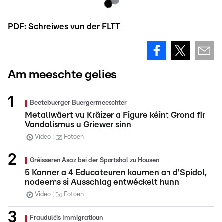
PDF: Schreiwes vun der FLTT
Am meeschte gelies
Beetebuerger Buergermeeschter
Metallwäert vu Kräizer a Figure kéint Grond fir
Vandalismus u Griewer sinn
Video
Fotoen
Gréisseren Asaz bei der Sportshal zu Housen
5 Kanner a 4 Educateuren koumen an d'Spidol,
nodeems si Ausschlag entwéckelt hunn
Video
Fotoen
Frauduléis Immigratioun