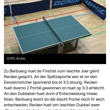
©
RTL Archiv
Zu Berbuerg huet de Finalist vum leschte Joer géint
Recken gespillt. An der Spëtzepartie war et an den
Eenzelmatcher spannend bis et 3:3 stoung. Recken
huet duerno 2 Partië gewonnen an huet op 5:3 erhéicht.
An den Dubbelen huet dunn d'Entscheedung misse
falen. Berbuerg konnt do déi éischt Partie nach fir sech
entscheeden, Recken huet am leschten Dubbel awer