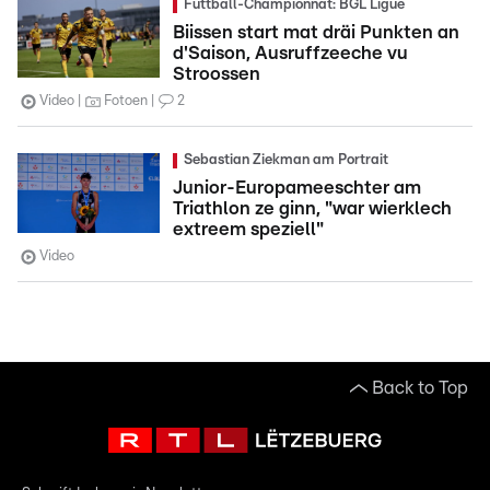
Futtball-Championnat: BGL Ligue
Biissen start mat dräi Punkten an
d'Saison, Ausruffzeeche vu
Stroossen
Video
Fotoen
2
Sebastian Ziekman am Portrait
Junior-Europameeschter am
Triathlon ze ginn, "war wierklech
extreem speziell"
Video
Back to Top