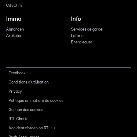
CityClim
Immo
Info
Annoncen
Services de garde
Artikelen
Loterie
Energieauer
Feedback
Conditions d'utilisation
Privacy
Politique en matière de cookies
Gestion des cookies
RTL Charte
Accidentsfotoen op RTL.lu