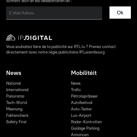
Schreift Iech an eis Newsletteren an :
Ok
Vous souhaitez faire de la publicité sur RTL.lu ? Prenez contact
directement avec notre régie publicitaire IPLuxembourg
News
Mobilitéit
National
News
International
Trafic
Panorama
Pëtrolspräisser
Tech-World
Autofestival
Meenung
Auto-Tester
Faktencheck
Lux-Airport
Safety First
Radar-Kontrollen
Guidage Parking
Annoncen