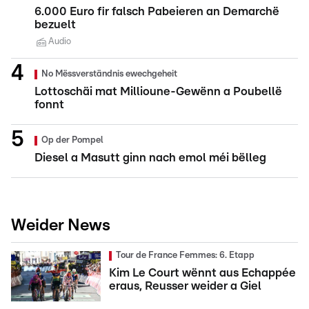
6.000 Euro fir falsch Pabeieren an Demarchë
bezuelt
Audio
No Mëssverständnis ewechgeheit
Lottoschäi mat Millioune-Gewënn a Poubellë
fonnt
Op der Pompel
Diesel a Masutt ginn nach emol méi bëlleg
Weider News
Tour de France Femmes: 6. Etapp
Kim Le Court wënnt aus Echappée
eraus, Reusser weider a Giel