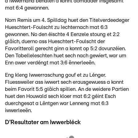
d'Iwwerhand behalen a konnt domadder insgesamt
mat 6:4 gewannen.
Nom Remis um 4. Spilldag huet den Titelverdeedeger
Hueschtert-Foulscht zu Iechternach mat 6:3
gewonnen. No den éischte 4 Eenzele stoung et 2:2
gläich, duerno ass Hueschtert-Foulscht der
Favoritteroll gerecht ginn a konnt op 5:2 dovunzéien.
Den Tabelleleschten huet sech nach gewiert, war um
Enn awer verdéngt mat 3:6 ënnerleeën.
Eng kleng Iwwerraschung gouf et zu Lénger.
Fluessweiler ass iwwert sech erausgewuess a konnt
beim Favorit 5:5 gläich spillen. An de weidere Partien
huet den Houwald sech kloer mat 6:2 géint Esch
duerchgesat a Lëntgen war Lenneng mat 6:3
iwwerleeën.
D'Resultater am Iwwerbléck