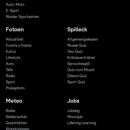
Auto-Moto
E-Sport
Weider Sportaarten
Fotoen
Spilleck
Aktualitéit
Allgemengwëssen
Events a Fester
Musek Quiz
Kultur
Geo Quiz
Lifestyle
Kräizwuerträtsel
Auto
Sproochespill
Télé
Quiz vum Mount
Radio
Déiere Quiz
Sport
Sport Quiz
Pressphoto
Meteo
Jobs
Radar
Jobdag
Nidderschléi
Moovijob
Quantitéiten
Lifelong Learning
Wandvitessen