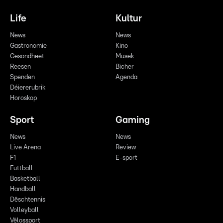
Life
Kultur
News
News
Gastronomie
Kino
Gesondheet
Musek
Reesen
Bicher
Spenden
Agenda
Déiererubrik
Horoskop
Sport
Gaming
News
News
Live Arena
Review
F1
E-sport
Futtball
Basketball
Handball
Dëschtennis
Volleyball
Vëlossport