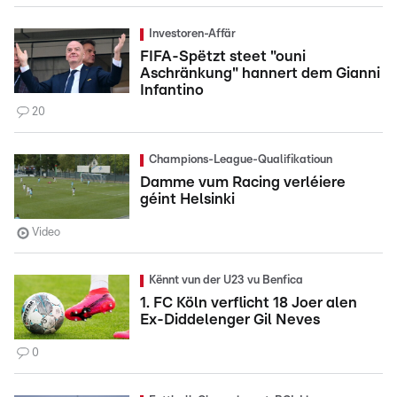
Investoren-Affär
FIFA-Spëtzt steet "ouni
Aschränkung" hannert dem Gianni
Infantino
20
Champions-League-Qualifikatioun
Damme vum Racing verléiere
géint Helsinki
Video
Kënnt vun der U23 vu Benfica
1. FC Köln verflicht 18 Joer alen
Ex-Diddelenger Gil Neves
0