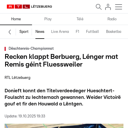
Home
Play
Télé
Radio
Sport
News
Live Arena
F1
Futtball
Basketball
Dëschtennis-Championnat
Recken klappt Berbuerg, Lénger mat
Remis géint Fluessweiler
RTL Lëtzebuerg
Donieft konnt den Titelverdeedeger Hueschtert-
Foulscht zu Iechternach gewannen. Weider Victoirë
gouf et fir den Houwald a Lëntgen.
Update:
19.10.2025 19:33