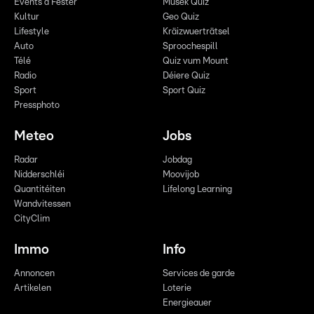
Events a Fester
Musek Quiz
Kultur
Geo Quiz
Lifestyle
Kräizwuerträtsel
Auto
Sproochespill
Télé
Quiz vum Mount
Radio
Déiere Quiz
Sport
Sport Quiz
Pressphoto
Meteo
Jobs
Radar
Jobdag
Nidderschléi
Moovijob
Quantitéiten
Lifelong Learning
Wandvitessen
CityClim
Immo
Info
Annoncen
Services de garde
Artikelen
Loterie
Energieauer