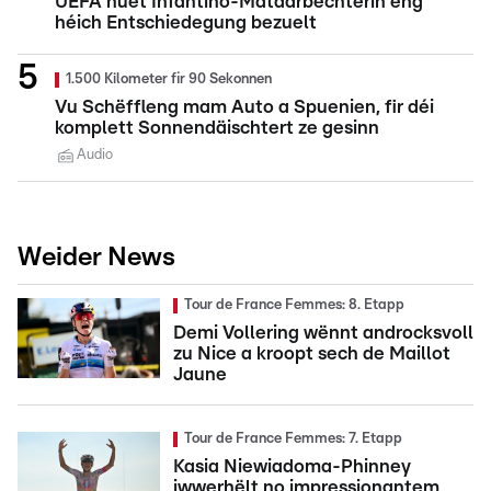
UEFA huet Infantino-Mataarbechterin eng
héich Entschiedegung bezuelt
1.500 Kilometer fir 90 Sekonnen
Vu Schëffleng mam Auto a Spuenien, fir déi
komplett Sonnendäischtert ze gesinn
Audio
Weider News
Tour de France Femmes: 8. Etapp
Demi Vollering wënnt androcksvoll
zu Nice a kroopt sech de Maillot
Jaune
Tour de France Femmes: 7. Etapp
Kasia Niewiadoma-Phinney
iwwerhëlt no impressionantem