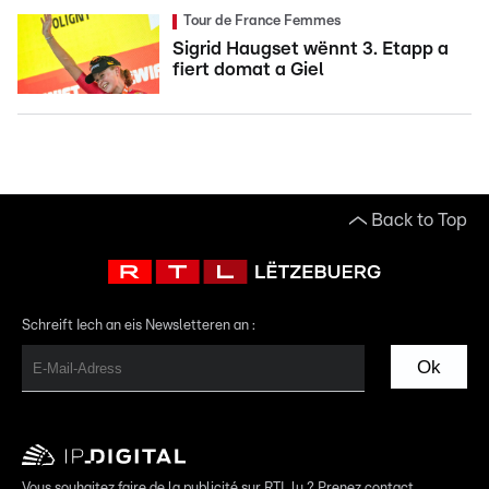
Tour de France Femmes
Sigrid Haugset wënnt 3. Etapp a
fiert domat a Giel
Back to Top
Schreift Iech an eis Newsletteren an :
Ok
Vous souhaitez faire de la publicité sur RTL.lu ? Prenez contact