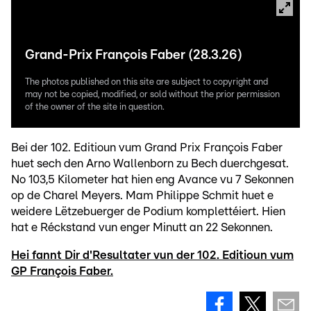
Grand-Prix François Faber (28.3.26)
The photos published on this site are subject to copyright and
may not be copied, modified, or sold without the prior permission
of the owner of the site in question.
Bei der 102. Editioun vum Grand Prix François Faber
huet sech den Arno Wallenborn zu Bech duerchgesat.
No 103,5 Kilometer hat hien eng Avance vu 7 Sekonnen
op de Charel Meyers. Mam Philippe Schmit huet e
weidere Lëtzebuerger de Podium komplettéiert. Hien
hat e Réckstand vun enger Minutt an 22 Sekonnen.
Hei fannt Dir d'Resultater vun der 102. Editioun vum
GP François Faber.