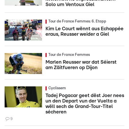
Solo um Ventoux Giel
Tour de France Femmes: 6. Etapp
Kim Le Court wënnt aus Echappée
eraus, Reusser weider a Giel
Tour de France Femmes
Marlen Reusser war dat Séierst
am Zäitfueren op Dijon
Cyclissem
Tadej Pogacar geet dëst Joer nees
un den Depart vun der Vuelta a
wëll sech de Grand-Tour-Titel
sécheren
9