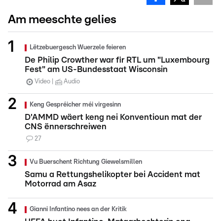
Am meeschte gelies
Lëtzebuergesch Wuerzele feieren
De Philip Crowther war fir RTL um "Luxembourg
Fest" am US-Bundesstaat Wisconsin
Video
Audio
Keng Gespréicher méi virgesinn
D'AMMD wäert keng nei Konventioun mat der
CNS ënnerschreiwen
27
Vu Buerschent Richtung Giewelsmillen
Samu a Rettungshelikopter bei Accident mat
Motorrad am Asaz
Gianni Infantino nees an der Kritik