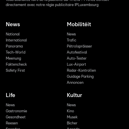
directement avec notre régie publicitaire IPLuxembourg
News
Mobilitéit
National
News
International
Trafic
Panorama
Pëtrolspräisser
Tech-World
Autofestival
Meenung
Auto-Tester
Faktencheck
Lux-Airport
Safety First
Radar-Kontrollen
Guidage Parking
Annoncen
Life
Kultur
News
News
Gastronomie
Kino
Gesondheet
Musek
Reesen
Bicher