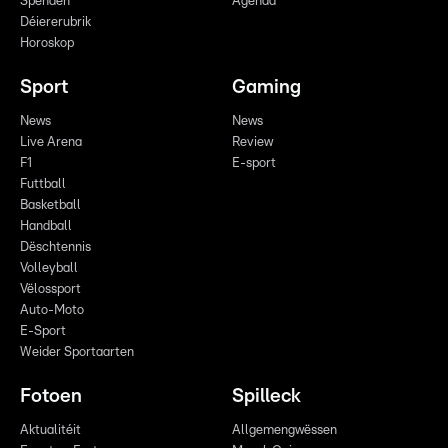
Spenden
Agenda
Déiererubrik
Horoskop
Sport
Gaming
News
News
Live Arena
Review
F1
E-sport
Futtball
Basketball
Handball
Dëschtennis
Volleyball
Vëlossport
Auto-Moto
E-Sport
Weider Sportaarten
Fotoen
Spilleck
Aktualitéit
Allgemengwëssen