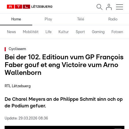
Home
Play
Télé
Radio
News
Mobilitéit
Life
Kultur
Sport
Gaming
Fotoen
Cyclissem
Bei der 102. Editioun vum GP François
Faber gouf et eng Victoire vum Arno
Wallenborn
RTL Lëtzebuerg
De Charel Meyers an de Philippe Schmit sinn och op
de Podium gefuer.
Update:
29.03.2026 08:36