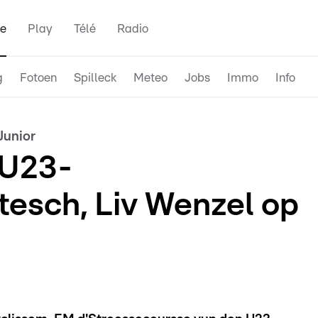
e
Play
Télé
Radio
g
Fotoen
Spilleck
Meteo
Jobs
Immo
Info
Junior
 U23-
esch, Liv Wenzel op