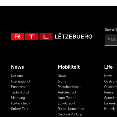
Schreift
News
Mobilitéit
Life
National
News
News
International
Trafic
Gastron
Panorama
Pëtrolspräisser
Gesondh
Tech-World
Autofestival
Reesen
Meenung
Auto-Tester
Spende
Faktencheck
Lux-Airport
Déiereru
Safety First
Radar-Kontrollen
Horosko
Guidage Parking