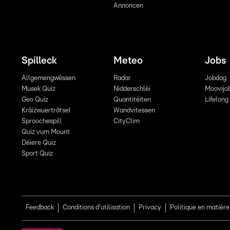
Annoncen
Spilleck
Meteo
Jobs
Allgemengwëssen
Radar
Jobdag
Musek Quiz
Nidderschléi
Moovijo
Geo Quiz
Quantitéiten
Lifelong
Kräizwuerträtsel
Wandvitessen
Sproochespill
CityClim
Quiz vum Mount
Déiere Quiz
Sport Quiz
Feedback
Conditions d'utilisation
Privacy
Politique en matière