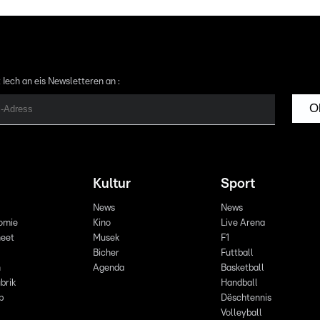
 Iech an eis Newsletteren an :
O
Kultur
Sport
News
News
omie
Kino
Live Arena
eet
Musek
F1
Bicher
Futtball
n
Agenda
Basketball
brik
Handball
p
Dëschtennis
Volleyball