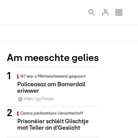
Am meeschte gelies
N7 war e Mëttwochowend gespaart
Policeasaz am Bamerdall
eriwwer
Video
Fotoen
Centre pénitentiaire Uerschterhaff
Prisonéier schléit Giischtje
mat Teller an d'Gesiicht