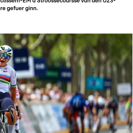
Cyclissem-EM d'Stroossecoursse vun den U23-
e gefuer ginn.