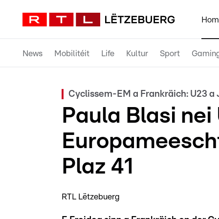
Hom
News
Mobilitéit
Life
Kultur
Sport
Gamin
Cyclissem-EM a Frankräich: U23 a 
Paula Blasi nei
Europameescht
Plaz 41
RTL Lëtzebuerg