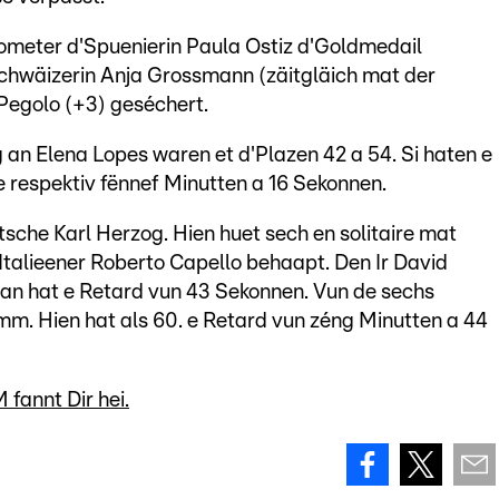
lometer d'Spuenierin Paula Ostiz d'Goldmedail
Schwäizerin Anja Grossmann (zäitgläich mat der
 Pegolo (+3) geséchert.
 an Elena Lopes waren et d'Plazen 42 a 54. Si haten e
 respektiv fënnef Minutten a 16 Sekonnen.
itsche Karl Herzog. Hien huet sech en solitaire mat
talieener Roberto Capello behaapt. Den Ir David
an hat e Retard vun 43 Sekonnen. Vun de sechs
mm. Hien hat als 60. e Retard vun zéng Minutten a 44
fannt Dir hei.