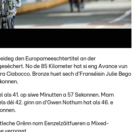
Freideg den Europameeschtertitel an der
séchert. No de 85 Kilometer hat si eng Avance vun
ra Ciabocco. Bronze huet sech d'Franséisin Julie Bego
ekonnen.
l als 41. op siwe Minutten a 57 Sekonnen. Mam
s déi 42. ginn an d'Gwen Nothum hat als 46. e
onnen.
tleche Grënn nom Eenzelzäitfueren a Mixed-
e verpasst.