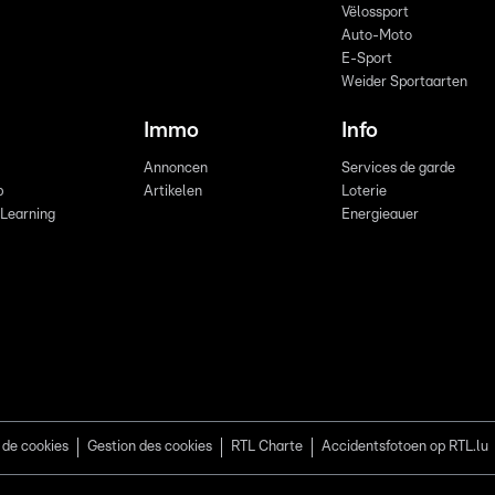
Vëlossport
Auto-Moto
E-Sport
Weider Sportaarten
Immo
Info
Annoncen
Services de garde
b
Artikelen
Loterie
 Learning
Energieauer
 de cookies
Gestion des cookies
RTL Charte
Accidentsfotoen op RTL.lu