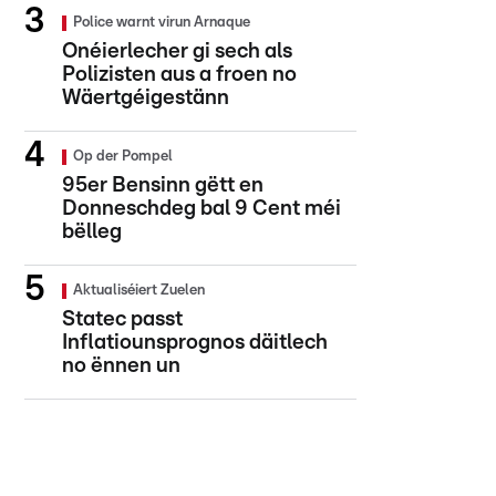
Police warnt virun Arnaque
Onéierlecher gi sech als
Polizisten aus a froen no
Wäertgéigestänn
Op der Pompel
95er Bensinn gëtt en
Donneschdeg bal 9 Cent méi
bëlleg
Aktualiséiert Zuelen
Statec passt
Inflatiounsprognos däitlech
no ënnen un