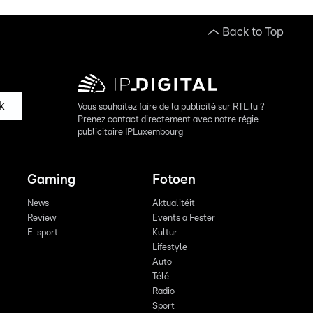
Back to Top
k
Vous souhaitez faire de la publicité sur RTL.lu ?
Prenez contact directement avec notre régie
publicitaire IPLuxembourg
Gaming
Fotoen
News
Aktualitéit
Review
Events a Fester
E-sport
Kultur
Lifestyle
Auto
Télé
Radio
Sport