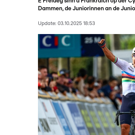
E Freideg sinn a Frankräich op der 
Dammen, de Juniorinnen an de Junior
Update:
03.10.2025 18:53