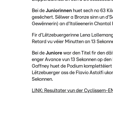
Bei de
Juniorinnen
huet sech no 63 Ki
geséchert. Sëlwer a Bronze sinn un d'
Gewënnerin) an d'Italieenerin Chantal
Fir d'Lëtzebuergerinne Lena Lallemang
Retard vu véier Minutten an 13 Sekonne
Bei de
Juniore
war den Titel fir den dä
enger Avance vun 13 Sekonnen op den I
Gaffney huet de Podium komplettéiert 
Lëtzebuerger ass de Flavio Astolfi uko
Sekonnen.
LINK: Resultater vun der Cyclissem-EM 