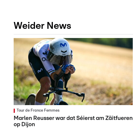
Weider News
Tour de France Femmes
Marlen Reusser war dat Séierst am Zäitfueren
op Dijon