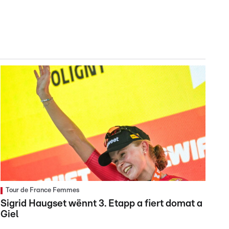
Tour de France Femmes
Sigrid Haugset wënnt 3. Etapp a fiert domat a
Giel