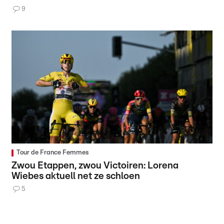
9
Tour de France Femmes
Zwou Etappen, zwou Victoiren: Lorena
Wiebes aktuell net ze schloen
5