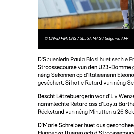
©
DAVID PINTENS / BELGA MAG / Belga via AFP
D'Spuenierin Paula Blasi huet sech e 
Stroossecourse vun den U23-Damme ge
néng Sekonnen op d'Italieenerin Eleono
geséchert. Si hat e Retard vun néng S
Bescht Lëtzebuergerin war d'Liv Wenze
nämmlechte Retard ass d'Layla Barthel
Réckstand vun néng Minutten a 26 Sek
D'Marie Schreiber huet aus gesondhee
Ekippenzäitfueren och d'Stroossecours