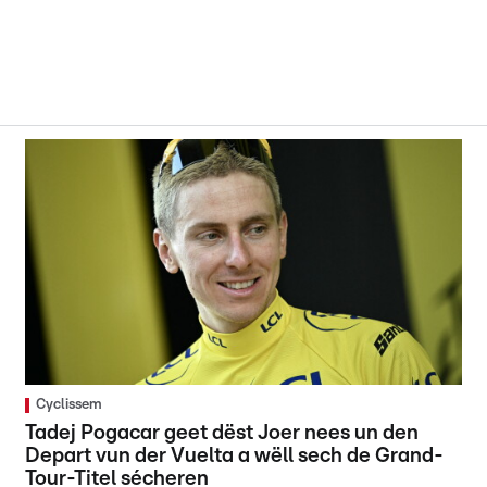
Cyclissem
Tadej Pogacar geet dëst Joer nees un den
Depart vun der Vuelta a wëll sech de Grand-
Tour-Titel sécheren