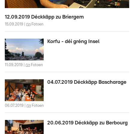
12.09.2019 Déckkäpp zu Briergem
15.09.2019
Fotoen
Korfu - déi gréng Insel
11.09.2019
Fotoen
04.07.2019 Déckkäpp Bascharage
06.07.2019
Fotoen
20.06.2019 Déckkäpp zu Berbourg