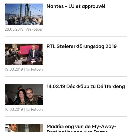
Nantes - LU et approuvé!
28.03.2019
Fotoen
RTL Steiererklärungsdag 2019
19.03.2019
Fotoen
14.03.19 Déckkäpp zu Déifferdeng
16.03.2019
Fotoen
Madrid: eng vun de Fly-Away-