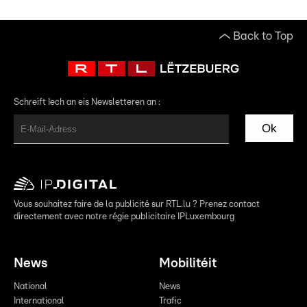
Back to Top
Schreift Iech an eis Newsletteren an :
Ok
Vous souhaitez faire de la publicité sur RTL.lu ? Prenez contact
directement avec notre régie publicitaire IPLuxembourg
News
Mobilitéit
National
News
International
Trafic