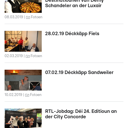
Destinatiounen vun Demy
Schandeler an der Luxair
08.03.2019
Fotoen
28.02.19 Déckkäpp Fiels
02.03.2019
Fotoen
07.02.19 Déckkäpp Sandweiler
10.02.2019
Fotoen
RTL-Jobdag: Déi 24. Editioun an
der City Concorde