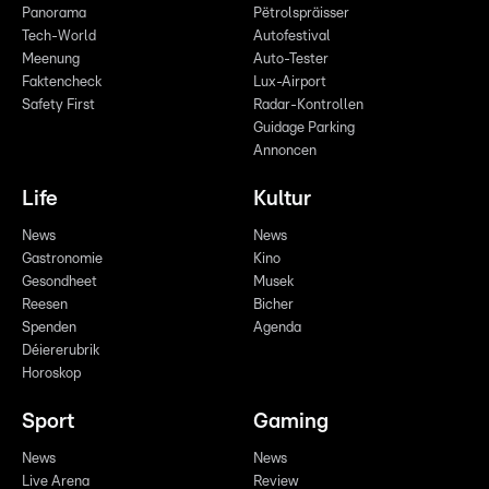
Panorama
Pëtrolspräisser
Tech-World
Autofestival
Meenung
Auto-Tester
Faktencheck
Lux-Airport
Safety First
Radar-Kontrollen
Guidage Parking
Annoncen
Life
Kultur
News
News
Gastronomie
Kino
Gesondheet
Musek
Reesen
Bicher
Spenden
Agenda
Déiererubrik
Horoskop
Sport
Gaming
News
News
Live Arena
Review