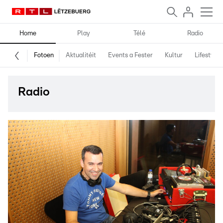
Home
Play
Télé
Radio
Fotoen
Aktualitéit
Events a Fester
Kultur
Lifestyle
Radio