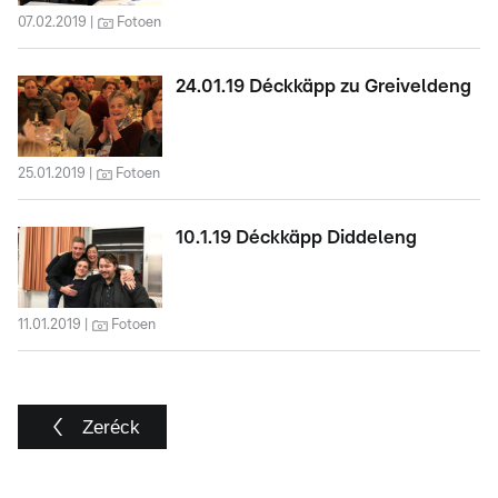
07.02.2019
Fotoen
24.01.19 Déckkäpp zu Greiveldeng
25.01.2019
Fotoen
10.1.19 Déckkäpp Diddeleng
11.01.2019
Fotoen
Zeréck