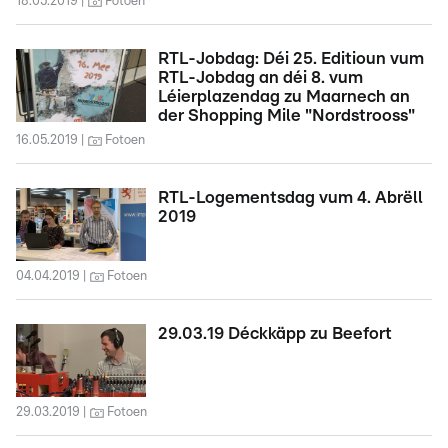
18.05.2019
Fotoen
RTL-Jobdag: Déi 25. Editioun vum
RTL-Jobdag an déi 8. vum
Léierplazendag zu Maarnech an
der Shopping Mile "Nordstrooss"
16.05.2019
Fotoen
RTL-Logementsdag vum 4. Abrëll
2019
04.04.2019
Fotoen
29.03.19 Déckkäpp zu Beefort
29.03.2019
Fotoen