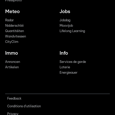
Pressphoto
Meteo
Jobs
Radar
Jobdag
Nidderschléi
Moovijob
Quantitéiten
Lifelong Learning
Wandvitessen
CityClim
Immo
Info
Annoncen
Services de garde
Artikelen
Loterie
Energieauer
Feedback
Conditions d'utilisation
Privacy