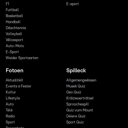
F1
E-sport
Futtball
Basketball
Handball
Dëschtennis
Volleyball
Vëlossport
Auto-Moto
E-Sport
Weider Sportaarten
Fotoen
Spilleck
Aktualitéit
Allgemengwëssen
Events a Fester
Musek Quiz
Kultur
Geo Quiz
Lifestyle
Kräizwuerträtsel
Auto
Sproochespill
Télé
Quiz vum Mount
Radio
Déiere Quiz
Sport
Sport Quiz