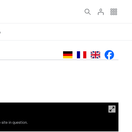
o
site in question.