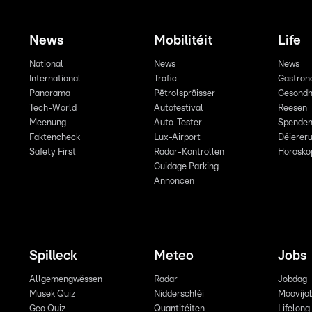
News
Mobilitéit
Life
National
News
News
International
Trafic
Gastron
Panorama
Pëtrolspräisser
Gesondh
Tech-World
Autofestival
Reesen
Meenung
Auto-Tester
Spende
Faktencheck
Lux-Airport
Déiereru
Safety First
Radar-Kontrollen
Horosko
Guidage Parking
Annoncen
Spilleck
Meteo
Jobs
Allgemengwëssen
Radar
Jobdag
Musek Quiz
Nidderschléi
Moovijo
Geo Quiz
Quantitéiten
Lifelong