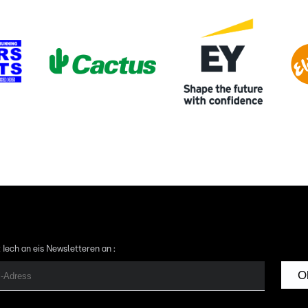
 Iech an eis Newsletteren an :
O