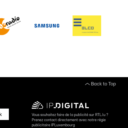
Back to Top
k
Vous souhaitez faire de la publicité sur RTL.lu ?
Prenez contact directement avec notre régie
publicitaire IPLuxembourg