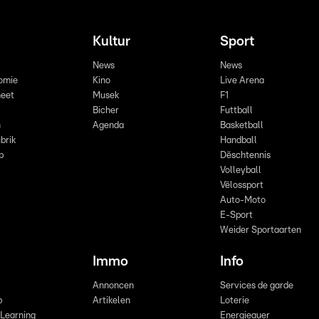
Kultur
Sport
News
News
omie
Kino
Live Arena
eet
Musek
F1
Bicher
Futtball
n
Agenda
Basketball
brik
Handball
p
Dëschtennis
Volleyball
Vëlossport
Auto-Moto
E-Sport
Weider Sportaarten
Immo
Info
Annoncen
Services de garde
b
Artikelen
Loterie
 Learning
Energieauer