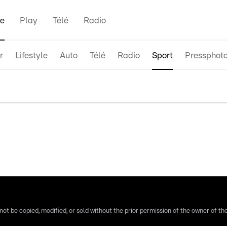
e
Play
Télé
Radio
r
Lifestyle
Auto
Télé
Radio
Sport
Pressphot
ot be copied, modified, or sold without the prior permission of the owner of the 