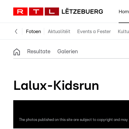
Hom
Fotoen
Aktualitéit
Events a Fester
Kultu
Resultate
Galerien
Lalux-Kidsrun
The photos published on this site are subject to copyright and may n