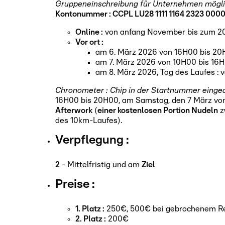
Gruppeneinschreibung für Unternehmen möglich
Kontonummer : CCPL LU28 1111 1164 2323 000
Online :
von anfang November bis zum 20
Vor ort :
am 6. März 2026 von 16H00 bis 20
am 7. März 2026 von 10H00 bis 16H
am 8. März 2026, Tag des Laufes : 
Chronometer : Chip in der Startnummer eingea
16H00 bis 20H00, am Samstag, den 7 März von
Afterwork
(
einer kostenlosen Portion Nudeln
z
des 10km-Laufes).
Verpflegung :
2
- Mittelfristig und am
Ziel
Preise :
1. Platz :
250€, 500€ bei gebrochenem R
2. Platz :
200€