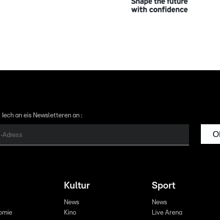
 Iech an eis Newsletteren an :
O
Kultur
Sport
News
News
omie
Kino
Live Arena