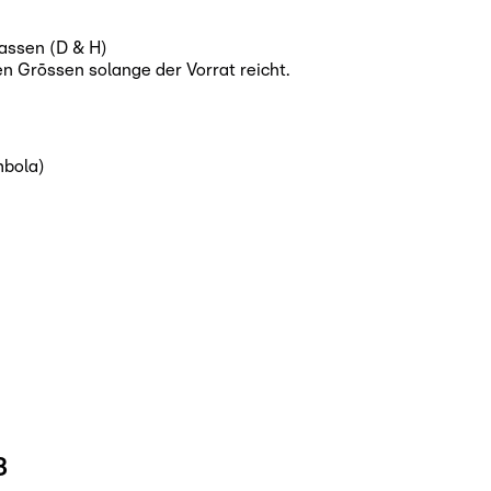
lassen (D & H)
en Grōssen solange der Vorrat reicht.
mbola)
8