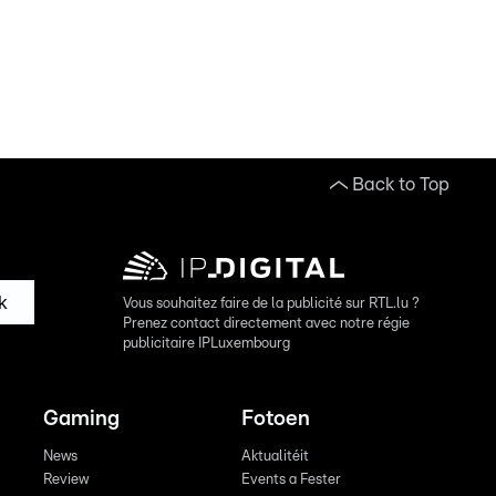
Back to Top
k
Vous souhaitez faire de la publicité sur RTL.lu ?
Prenez contact directement avec notre régie
publicitaire IPLuxembourg
Gaming
Fotoen
News
Aktualitéit
Review
Events a Fester