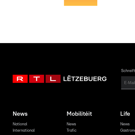
Schreift
News
Mobilitéit
Life
National
News
News
International
Trafic
Gastron