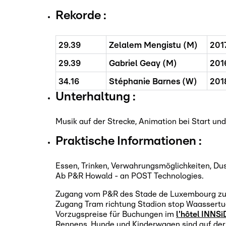
Rekorde :
29.39
Zelalem Mengistu (M)
201
29.39
Gabriel Geay (M)
201
34.16
Stéphanie Barnes (W)
201
Unterhaltung :
Musik auf der Strecke, Animation bei Start und
Praktische Informationen :
Essen, Trinken, Verwahrungsmöglichkeiten, Dus
Ab P&R Howald - an POST Technologies.
Zugang vom P&R des Stade de Luxembourg zu
Zugang Tram richtung Stadion stop Waassert
Vorzugspreise für Buchungen im
l'hôtel INNSi
Rennens. Hunde und Kinderwagen sind auf der S