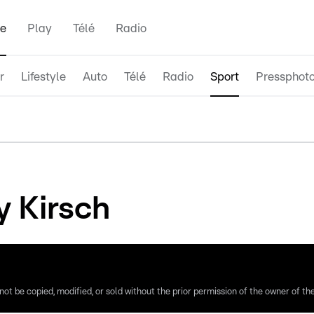
e
Play
Télé
Radio
r
Lifestyle
Auto
Télé
Radio
Sport
Pressphot
y Kirsch
ot be copied, modified, or sold without the prior permission of the owner of the 