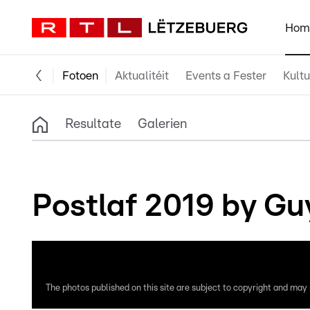
Hom
Fotoen
Aktualitéit
Events a Fester
Kultu
Resultate
Galerien
Postlaf 2019 by Gu
The photos published on this site are subject to copyright and may n