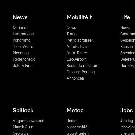
News
Mobilitéit
Life
National
News
News
International
Trafic
Gastron
Panorama
Pëtrolspräisser
Gesondh
Tech-World
Autofestival
Reesen
Meenung
Auto-Tester
Spende
Faktencheck
Lux-Airport
Déiereru
Safety First
Radar-Kontrollen
Horosko
Guidage Parking
Annoncen
Spilleck
Meteo
Jobs
Allgemengwëssen
Radar
Jobdag
Musek Quiz
Nidderschléi
Moovijo
Geo Quiz
Quantitéiten
Lifelong