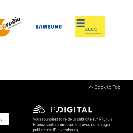
Back to Top
k
Vous souhaitez faire de la publicité sur RTL.lu ?
Prenez contact directement avec notre régie
publicitaire IPLuxembourg