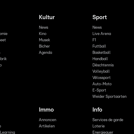
Kultur
Sport
News
News
omie
Kino
Live Arena
eet
Musek
F1
Bicher
Futtball
n
Agenda
Basketball
brik
Handball
p
Dëschtennis
Volleyball
Vëlossport
Auto-Moto
E-Sport
Weider Sportaarten
Immo
Info
Annoncen
Services de garde
b
Artikelen
Loterie
 Learning
Energieauer