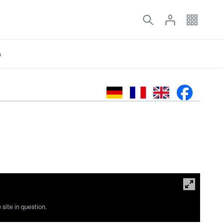
o
site in question.