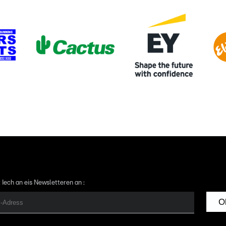
 Iech an eis Newsletteren an :
O