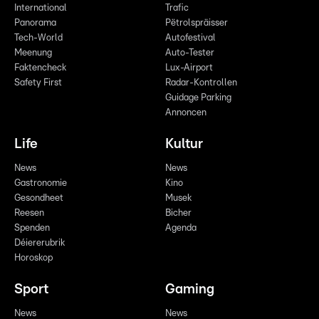
International
Trafic
Panorama
Pëtrolspräisser
Tech-World
Autofestival
Meenung
Auto-Tester
Faktencheck
Lux-Airport
Safety First
Radar-Kontrollen
Guidage Parking
Annoncen
Life
Kultur
News
News
Gastronomie
Kino
Gesondheet
Musek
Reesen
Bicher
Spenden
Agenda
Déiererubrik
Horoskop
Sport
Gaming
News
News