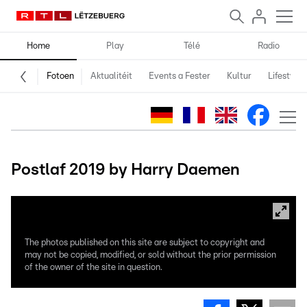
Home
Play
Télé
Radio
Fotoen
Aktualitéit
Events a Fester
Kultur
Lifestyle
Postlaf 2019 by Harry Daemen
The photos published on this site are subject to copyright and
may not be copied, modified, or sold without the prior permission
of the owner of the site in question.