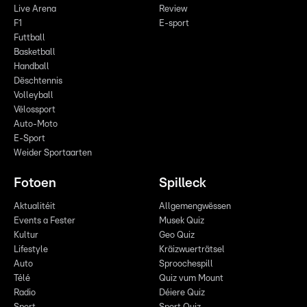
Live Arena
Review
F1
E-sport
Futtball
Basketball
Handball
Dëschtennis
Volleyball
Vëlossport
Auto-Moto
E-Sport
Weider Sportaarten
Fotoen
Spilleck
Aktualitéit
Allgemengwëssen
Events a Fester
Musek Quiz
Kultur
Geo Quiz
Lifestyle
Kräizwuerträtsel
Auto
Sproochespill
Télé
Quiz vum Mount
Radio
Déiere Quiz