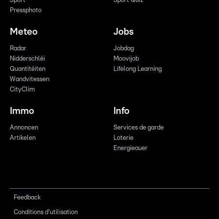
Sport
Sport Quiz
Pressphoto
Meteo
Jobs
Radar
Jobdag
Nidderschléi
Moovijob
Quantitéiten
Lifelong Learning
Wandvitessen
CityClim
Immo
Info
Annoncen
Services de garde
Artikelen
Loterie
Energieauer
Feedback
Conditions d'utilisation