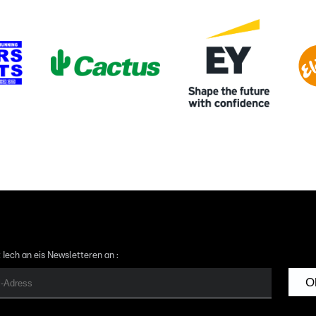
 Iech an eis Newsletteren an :
O