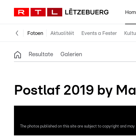
Hom
Fotoen
Aktualitéit
Events a Fester
Kultu
Resultate
Galerien
Postlaf 2019 by Ma
The photos published on this site are subject to copyright and may n