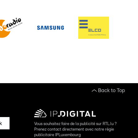
Back to Top
k
Vous souhaitez faire de la publicité sur RTL.lu ?
Prenez contact directement avec notre régie
publicitaire IPLuxembourg