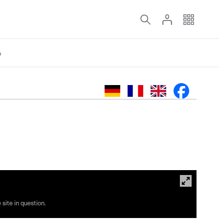
o
site in question.