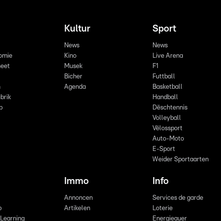
Kultur
Sport
News
News
omie
Kino
Live Arena
eet
Musek
F1
Bicher
Futtball
n
Agenda
Basketball
brik
Handball
p
Dëschtennis
Volleyball
Vëlossport
Auto-Moto
E-Sport
Weider Sportaarten
Immo
Info
Annoncen
Services de garde
b
Artikelen
Loterie
 Learning
Energieauer