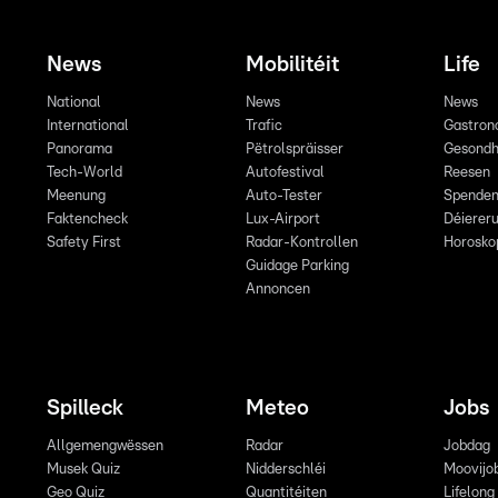
News
Mobilitéit
Life
National
News
News
International
Trafic
Gastron
Panorama
Pëtrolspräisser
Gesondh
Tech-World
Autofestival
Reesen
Meenung
Auto-Tester
Spende
Faktencheck
Lux-Airport
Déiereru
Safety First
Radar-Kontrollen
Horosko
Guidage Parking
Annoncen
Spilleck
Meteo
Jobs
Allgemengwëssen
Radar
Jobdag
Musek Quiz
Nidderschléi
Moovijo
Geo Quiz
Quantitéiten
Lifelong