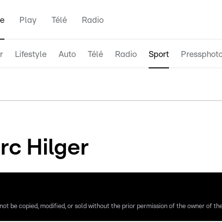
e
Play
Télé
Radio
r
Lifestyle
Auto
Télé
Radio
Sport
Pressphot
rc Hilger
ot be copied, modified, or sold without the prior permission of the owner of the 