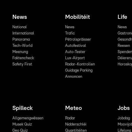
News
Mobilitéit
Life
National
News
News
International
Trafic
Gastron
Panorama
Pëtrolspräisser
Gesondh
Tech-World
Autofestival
Reesen
Meenung
Auto-Tester
Spende
Faktencheck
Lux-Airport
Déiereru
Safety First
Radar-Kontrollen
Horosko
Guidage Parking
Annoncen
Spilleck
Meteo
Jobs
Allgemengwëssen
Radar
Jobdag
Musek Quiz
Nidderschléi
Moovijo
Geo Quiz
Quantitéiten
Lifelong