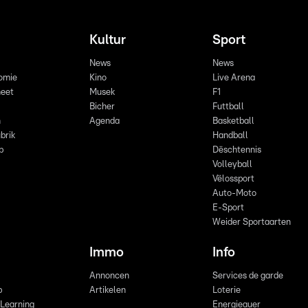
Kultur
Sport
News
News
omie
Kino
Live Arena
eet
Musek
F1
Bicher
Futtball
n
Agenda
Basketball
brik
Handball
p
Dëschtennis
Volleyball
Vëlossport
Auto-Moto
E-Sport
Weider Sportaarten
Immo
Info
Annoncen
Services de garde
b
Artikelen
Loterie
 Learning
Energieauer