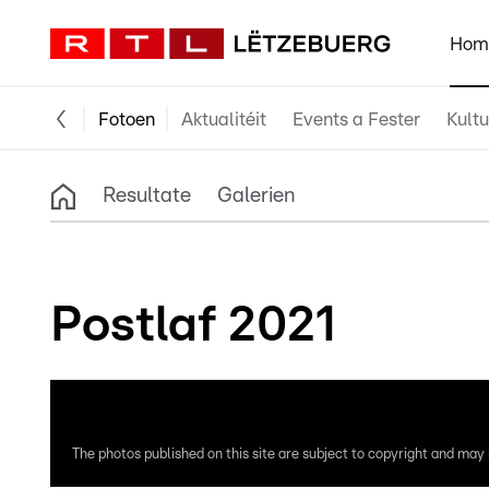
Hom
Fotoen
Aktualitéit
Events a Fester
Kultu
Resultate
Galerien
Postlaf 2021
The photos published on this site are subject to copyright and may n