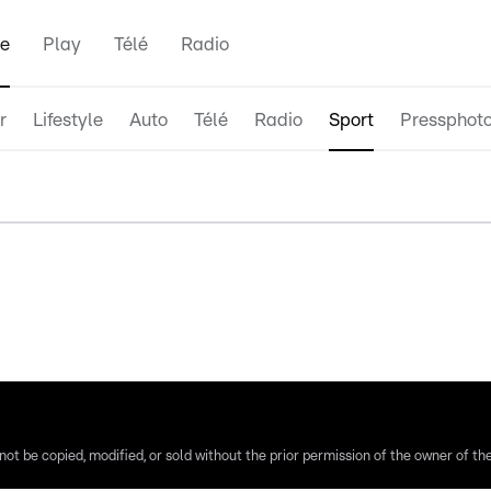
e
Play
Télé
Radio
r
Lifestyle
Auto
Télé
Radio
Sport
Pressphot
ot be copied, modified, or sold without the prior permission of the owner of the 