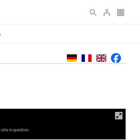
o
site in question.