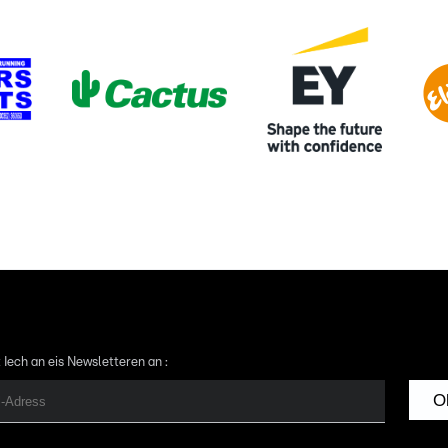
 Iech an eis Newsletteren an :
O