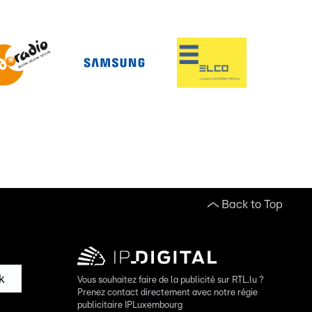
Back to Top
k
Vous souhaitez faire de la publicité sur RTL.lu ?
Prenez contact directement avec notre régie
publicitaire IPLuxembourg