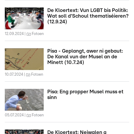
De Kloertext: Vun LGBT bis Politik:
Wat soll d'Schoul thematiséieren?
(12.9.24)
12.09.2024
Fotoen
Pisa - Geplangt, awer ni gebaut:
De Kanal vun der Musel an de
Minett (10.7.24)
10.07.2024
Fotoen
Pisa: Eng propper Musel muss et
sinn
05.07.2024
Fotoen
De Kloertext: Neiwalen a