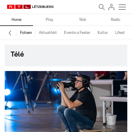
Home
Play
Télé
Radio
Fotoen
Aktualitéit
Events a Fester
Kultur
Lifestyle
Télé