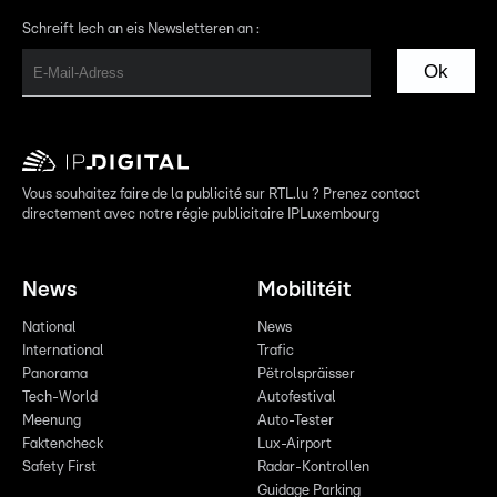
Schreift Iech an eis Newsletteren an :
Ok
Vous souhaitez faire de la publicité sur RTL.lu ? Prenez contact
directement avec notre régie publicitaire IPLuxembourg
News
Mobilitéit
National
News
International
Trafic
Panorama
Pëtrolspräisser
Tech-World
Autofestival
Meenung
Auto-Tester
Faktencheck
Lux-Airport
Safety First
Radar-Kontrollen
Guidage Parking