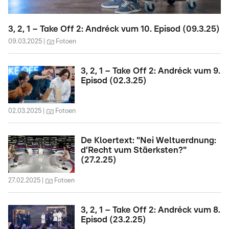
3, 2, 1 – Take Off 2: Andréck vum 10. Episod (09.3.25)
09.03.2025
Fotoen
3, 2, 1 – Take Off 2: Andréck vum 9.
Episod (02.3.25)
02.03.2025
Fotoen
De Kloertext: "Nei Weltuerdnung:
d’Recht vum Stäerksten?"
(27.2.25)
27.02.2025
Fotoen
3, 2, 1 – Take Off 2: Andréck vum 8.
Episod (23.2.25)