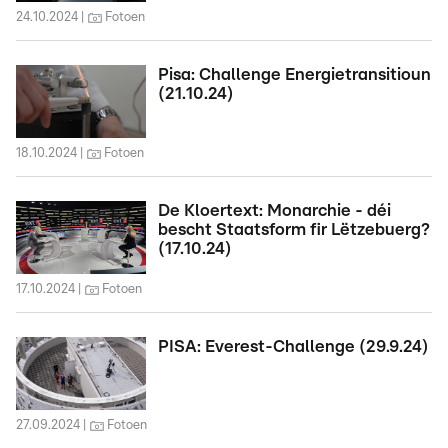
24.10.2024
Fotoen
Pisa: Challenge Energietransitioun
(21.10.24)
18.10.2024
Fotoen
De Kloertext: Monarchie - déi
bescht Staatsform fir Lëtzebuerg?
(17.10.24)
17.10.2024
Fotoen
PISA: Everest-Challenge (29.9.24)
27.09.2024
Fotoen