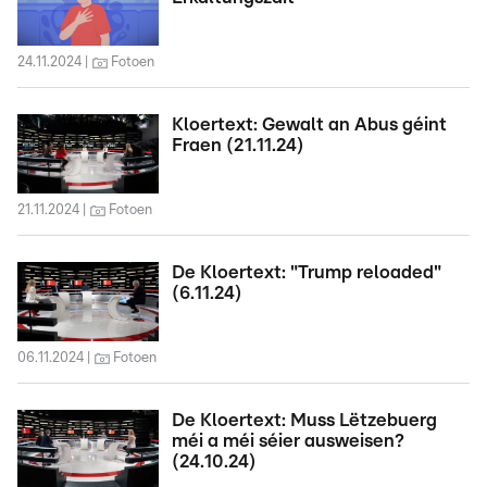
24.11.2024
Fotoen
Kloertext: Gewalt an Abus géint
Fraen (21.11.24)
21.11.2024
Fotoen
De Kloertext: "Trump reloaded"
(6.11.24)
06.11.2024
Fotoen
De Kloertext: Muss Lëtzebuerg
méi a méi séier ausweisen?
(24.10.24)