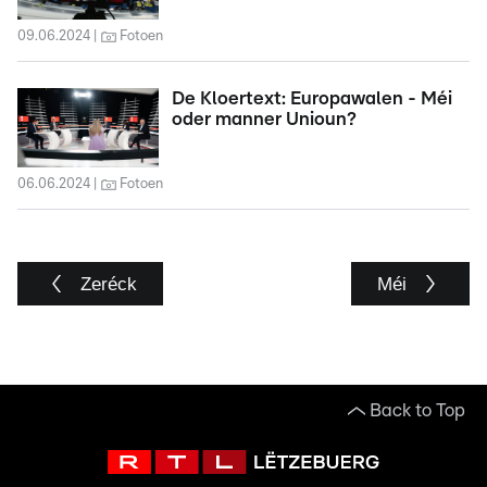
09.06.2024
Fotoen
De Kloertext: Europawalen - Méi
oder manner Unioun?
06.06.2024
Fotoen
Zeréck
Méi
Back to Top