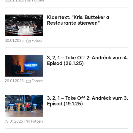
02.02.2025
Fotoen
Kloertext: "Kris: Butteker a
Restaurante stierwen"
30.01.2025
Fotoen
3, 2, 1 – Take Off 2: Andréck vum 4.
Episod (26.1.25)
26.01.2025
Fotoen
3, 2, 1 – Take Off 2: Andréck vum 3.
Episod (19.1.25)
19.01.2025
Fotoen