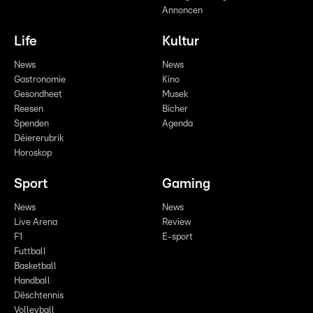
Annoncen
Life
Kultur
News
News
Gastronomie
Kino
Gesondheet
Musek
Reesen
Bicher
Spenden
Agenda
Déiererubrik
Horoskop
Sport
Gaming
News
News
Live Arena
Review
F1
E-sport
Futtball
Basketball
Handball
Dëschtennis
Volleyball