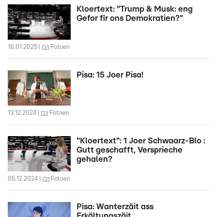
Kloertext: "Trump & Musk: eng
Gefor fir ons Demokratien?"
16.01.2025
Fotoen
Pisa: 15 Joer Pisa!
13.12.2024
Fotoen
"Kloertext": 1 Joer Schwaarz-Blo :
Gutt geschafft, Versprieche
gehalen?
05.12.2024
Fotoen
Pisa: Wanterzäit ass
Erkältungszäit