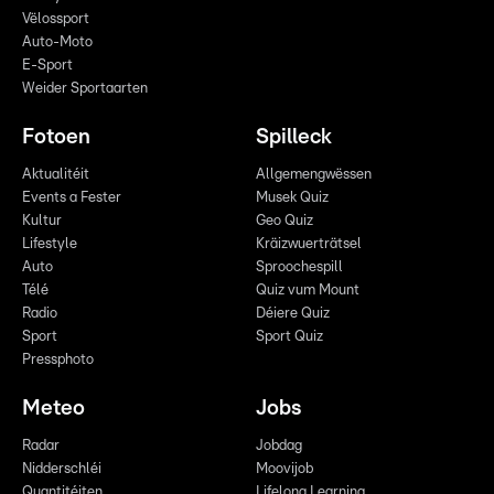
Vëlossport
Auto-Moto
E-Sport
Weider Sportaarten
Fotoen
Spilleck
Aktualitéit
Allgemengwëssen
Events a Fester
Musek Quiz
Kultur
Geo Quiz
Lifestyle
Kräizwuerträtsel
Auto
Sproochespill
Télé
Quiz vum Mount
Radio
Déiere Quiz
Sport
Sport Quiz
Pressphoto
Meteo
Jobs
Radar
Jobdag
Nidderschléi
Moovijob
Quantitéiten
Lifelong Learning