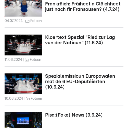
Frankräich: Fräiheet a Gläichheet
just nach fir Fransousen? (4.7.24)
04.07.2024
Fotoen
Kloertext Spezial "Ried zur Lag
vun der Natioun" (11.6.24)
11.06.2024
Fotoen
Spezialemissioun Europawalen
mat de 6 EU-Deputéierten
(10.6.24)
10.06.2024
Fotoen
Pisa:(Fake) News (9.6.24)