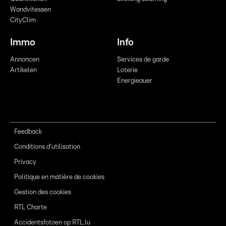
Wandvitessen
CityClim
Immo
Info
Annoncen
Services de garde
Artikelen
Loterie
Energieauer
Feedback
Conditions d'utilisation
Privacy
Politique en matière de cookies
Gestion des cookies
RTL Charte
Accidentsfotoen op RTL.lu