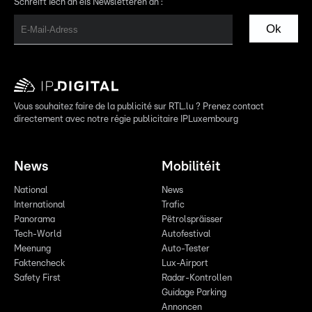
Schreift Iech an eis Newsletteren an :
Ok
Vous souhaitez faire de la publicité sur RTL.lu ? Prenez contact
directement avec notre régie publicitaire IPLuxembourg
News
Mobilitéit
National
News
International
Trafic
Panorama
Pëtrolspräisser
Tech-World
Autofestival
Meenung
Auto-Tester
Faktencheck
Lux-Airport
Safety First
Radar-Kontrollen
Guidage Parking
Annoncen