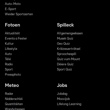
Auto-Moto
E-Sport
Weider Sportaarten
Fotoen
Spilleck
Aktualitéit
Allgemengwëssen
Events a Fester
Musek Quiz
Kultur
Geo Quiz
Lifestyle
Kräizwuerträtsel
Auto
Sproochespill
Télé
Quiz vum Mount
Radio
Déiere Quiz
Sport
Sport Quiz
Pressphoto
Meteo
Jobs
Radar
Jobdag
Nidderschléi
Moovijob
Quantitéiten
Lifelong Learning
Wandvitessen