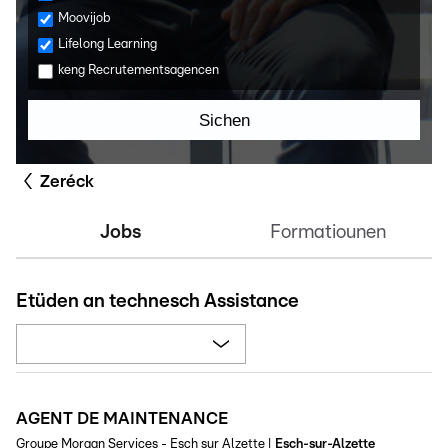
Moovijob
Lifelong Learning
keng Recrutementsagencen
Sichen
Zeréck
Jobs
Formatiounen
Etüden an technesch Assistance
AGENT DE MAINTENANCE
Groupe Morgan Services - Esch sur Alzette
|
Esch-sur-Alzette