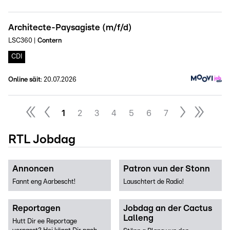
Architecte-Paysagiste (m/f/d)
LSC360
|
Contern
CDI
Online säit
:
20.07.2026
1
2
3
4
5
6
7
RTL Jobdag
Annoncen
Patron vun der Stonn
Fannt eng Aarbescht!
Lauschtert de Radio!
Reportagen
Jobdag an der Cactus
Lalleng
Hutt Dir ee Reportage