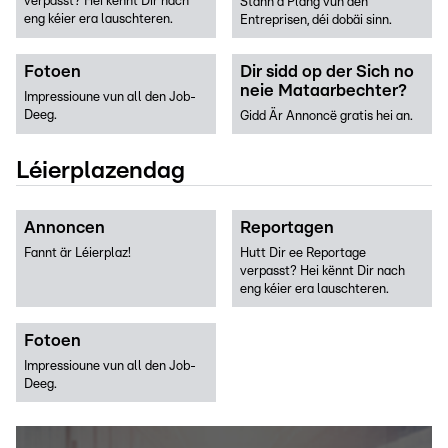
verpasst? Hei kënnt Dir nach
Stänn a Plang vun den
eng kéier era lauschteren.
Entreprisen, déi dobäi sinn.
Fotoen
Dir sidd op der Sich no
neie Mataarbechter?
Impressioune vun all den Job-
Deeg.
Gidd Är Annoncë gratis hei an.
Léierplazendag
Annoncen
Reportagen
Fannt är Léierplaz!
Hutt Dir ee Reportage
verpasst? Hei kënnt Dir nach
eng kéier era lauschteren.
Fotoen
Impressioune vun all den Job-
Deeg.