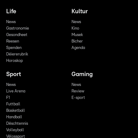
Life
Kultur
News
News
Gastronomie
Kino
Gesondheet
Musek
Reesen
Bicher
Spenden
Agenda
Déiererubrik
Horoskop
Sport
Gaming
News
News
Live Arena
Review
F1
E-sport
Futtball
Basketball
Handball
Dëschtennis
Volleyball
Vëlossport