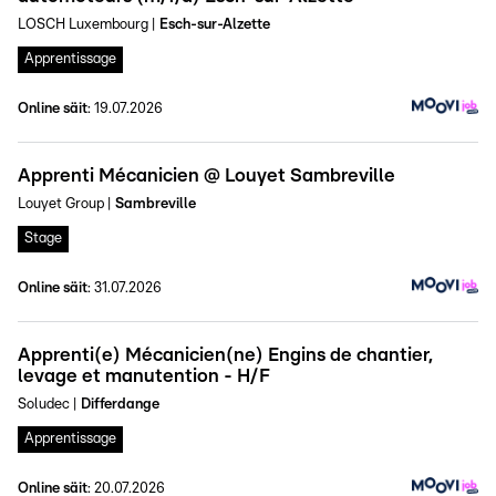
LOSCH Luxembourg
|
Esch-sur-Alzette
Apprentissage
Online säit
:
19.07.2026
Apprenti Mécanicien @ Louyet Sambreville
Louyet Group
|
Sambreville
Stage
Online säit
:
31.07.2026
Apprenti(e) Mécanicien(ne) Engins de chantier,
levage et manutention - H/F
Soludec
|
Differdange
Apprentissage
Online säit
:
20.07.2026