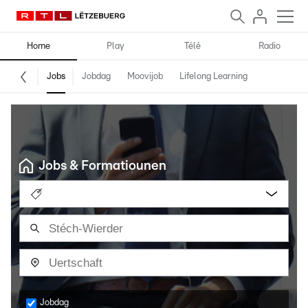
Home
Play
Télé
Radio
Jobs
Jobdag
Moovijob
Lifelong Learning
Jobs & Formatiounen
Jobdag