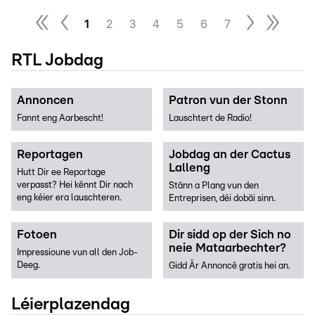
1
2
3
4
5
6
7
RTL Jobdag
Annoncen
Patron vun der Stonn
Fannt eng Aarbescht!
Lauschtert de Radio!
Reportagen
Jobdag an der Cactus
Lalleng
Hutt Dir ee Reportage
verpasst? Hei kënnt Dir nach
Stänn a Plang vun den
eng kéier era lauschteren.
Entreprisen, déi dobäi sinn.
Fotoen
Dir sidd op der Sich no
neie Mataarbechter?
Impressioune vun all den Job-
Deeg.
Gidd Är Annoncë gratis hei an.
Léierplazendag