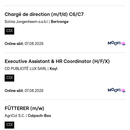
Chargé de direction (m/f/d) C6/C7
Solina Jongenheem a.s.b.l
|
Bertrange
CDI
Online säit
:
07.08.2026
Executive Assistant & HR Coordinator (H/F/X)
CD PUBLICITÉ LUX SARL
|
Kayl
CDI
Online säit
:
07.08.2026
FÜTTERER (m/w)
AgriCol S.C.
|
Colpach-Bas
CDI