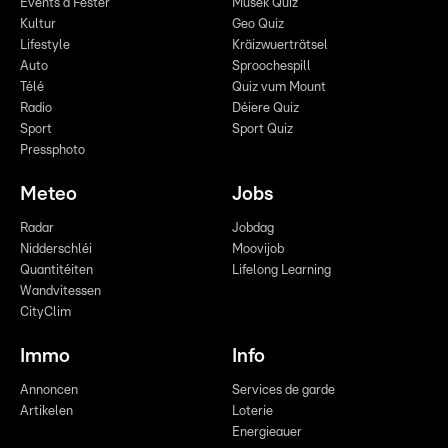
Events a Fester
Musek Quiz
Kultur
Geo Quiz
Lifestyle
Kräizwuerträtsel
Auto
Sproochespill
Télé
Quiz vum Mount
Radio
Déiere Quiz
Sport
Sport Quiz
Pressphoto
Meteo
Jobs
Radar
Jobdag
Nidderschléi
Moovijob
Quantitéiten
Lifelong Learning
Wandvitessen
CityClim
Immo
Info
Annoncen
Services de garde
Artikelen
Loterie
Energieauer