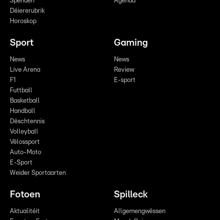
Spenden
Agenda
Déiererubrik
Horoskop
Sport
Gaming
News
News
Live Arena
Review
F1
E-sport
Futtball
Basketball
Handball
Dëschtennis
Volleyball
Vëlossport
Auto-Moto
E-Sport
Weider Sportaarten
Fotoen
Spilleck
Aktualitéit
Allgemengwëssen