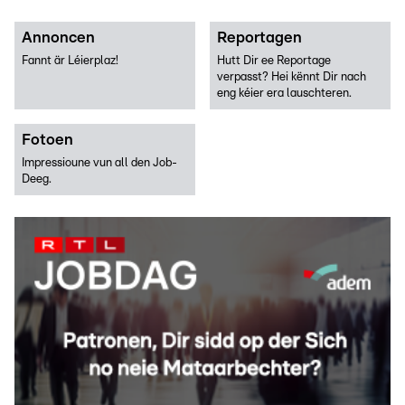
Annoncen
Reportagen
Fannt är Léierplaz!
Hutt Dir ee Reportage
verpasst? Hei kënnt Dir nach
eng kéier era lauschteren.
Fotoen
Impressioune vun all den Job-
Deeg.