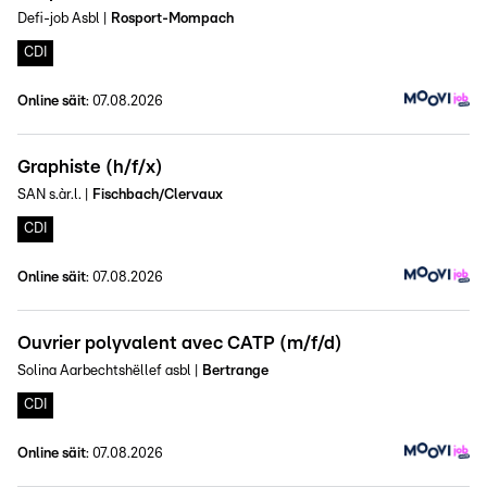
Defi-job Asbl
|
Rosport-Mompach
CDI
Online säit
:
07.08.2026
Graphiste (h/f/x)
SAN s.àr.l.
|
Fischbach/Clervaux
CDI
Online säit
:
07.08.2026
Ouvrier polyvalent avec CATP (m/f/d)
Solina Aarbechtshëllef asbl
|
Bertrange
CDI
Online säit
:
07.08.2026