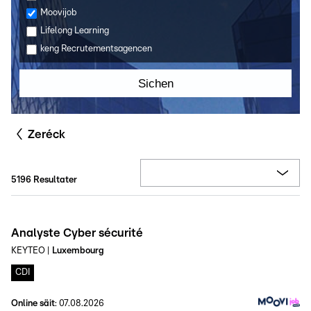
Moovijob
Lifelong Learning
keng Recrutementsagencen
Sichen
Zeréck
5196
Resultater
Analyste Cyber sécurité
KEYTEO
|
Luxembourg
CDI
Online säit
:
07.08.2026