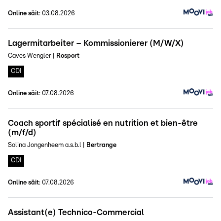
Online säit
:
03.08.2026
Lagermitarbeiter – Kommissionierer (M/W/X)
Caves Wengler
|
Rosport
CDI
Online säit
:
07.08.2026
Coach sportif spécialisé en nutrition et bien-être
(m/f/d)
Solina Jongenheem a.s.b.l
|
Bertrange
CDI
Online säit
:
07.08.2026
Assistant(e) Technico-Commercial