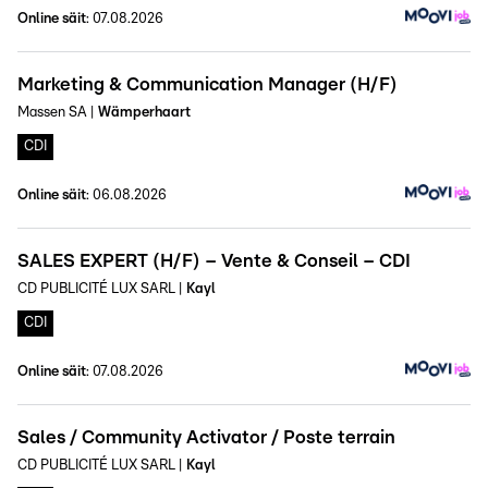
Online säit
:
07.08.2026
Marketing & Communication Manager (H/F)
Massen SA
|
Wämperhaart
CDI
Online säit
:
06.08.2026
SALES EXPERT (H/F) – Vente & Conseil – CDI
CD PUBLICITÉ LUX SARL
|
Kayl
CDI
Online säit
:
07.08.2026
Sales / Community Activator / Poste terrain
CD PUBLICITÉ LUX SARL
|
Kayl