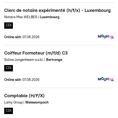
Clerc de notaire expérimenté (h/f/x) - Luxembourg
Notaire Max WELBES
|
Luxembourg
CDI
Online säit
:
07.08.2026
Coiffeur Formateur (m/f/d) C3
Solina Jongenheem a.s.b.l
|
Bertrange
CDI
Online säit
:
07.08.2026
Comptable (H/F/X)
Lamy Group
|
Weiswampach
CDI