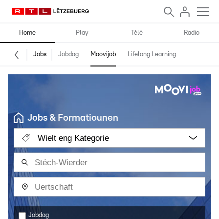
Home
Play
Télé
Radio
Jobs
Jobdag
Moovijob
Lifelong Learning
Jobs & Formatiounen
Wielt eng Kategorie
Jobdag