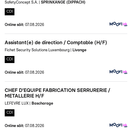
SafetyConcept S.A.
|
SPRINKANGE (DIPPACH)
CDI
Online säit
:
07.08.2026
Assistant(e) de direction / Comptable (H/F)
Fichet Security Solutions Luxembourg
|
Livange
CDI
Online säit
:
07.08.2026
CHEF D'EQUIPE FABRICATION SERRURERIE /
METALLERIE H/F
LEFEVRE LUX
|
Bascharage
CDI
Online säit
:
07.08.2026