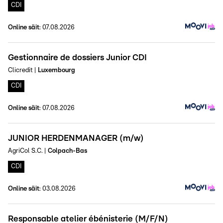
CDI
Online säit
:
07.08.2026
Gestionnaire de dossiers Junior CDI
Clicredit
|
Luxembourg
CDI
Online säit
:
07.08.2026
JUNIOR HERDENMANAGER (m/w)
AgriCol S.C.
|
Colpach-Bas
CDI
Online säit
:
03.08.2026
Responsable atelier ébénisterie (M/F/N)