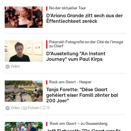
No der aktueller Tour
D'Ariana Grande zitt sech aus der
Ëffentlechkeet zeréck
Polaroid-Fotografie an der Cité de l'image
zu Clierf
D'Ausstellung "An Instant
Journey" vum Paul Kirps
Video
Rock am Gaart - Hesper
Tanja Forette: "Dëse Gaart
gehéiert eiser Famill zënter bal
200 Joer"
Video
Fotoen
0
Rock am Gaart – zu Gousseldeng