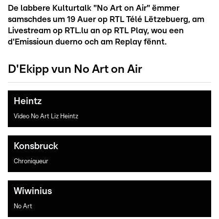
De labbere Kulturtalk "No Art on Air" ëmmer
samschdes um 19 Auer op RTL Télé Lëtzebuerg, am
Livestream op RTL.lu an op RTL Play, wou een
d'Emissioun duerno och am Replay fënnt.
D'Ekipp vun No Art on Air
Heintz
Video No Art Liz Heintz
Konsbruck
Chroniqueur
Wiwinius
No Art