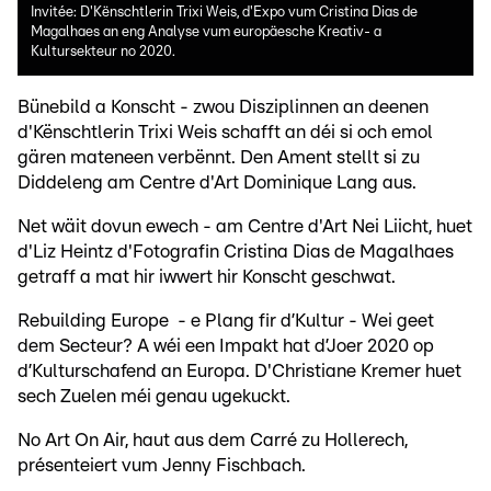
Invitée: D'Kënschtlerin Trixi Weis, d'Expo vum Cristina Dias de
Magalhaes an eng Analyse vum europäesche Kreativ- a
Kultursekteur no 2020.
Bünebild a Konscht - zwou Disziplinnen an deenen
d'Kënschtlerin Trixi Weis schafft an déi si och emol
gären mateneen verbënnt. Den Ament stellt si zu
Diddeleng am Centre d'Art Dominique Lang aus.
Net wäit dovun ewech - am Centre d'Art Nei Liicht, huet
d'Liz Heintz d'Fotografin Cristina Dias de Magalhaes
getraff a mat hir iwwert hir Konscht geschwat.
Rebuilding Europe - e Plang fir d’Kultur - Wei geet
dem Secteur? A wéi een Impakt hat d’Joer 2020 op
d’Kulturschafend an Europa. D'Christiane Kremer huet
sech Zuelen méi genau ugekuckt.
No Art On Air, haut aus dem Carré zu Hollerech,
présenteiert vum Jenny Fischbach.