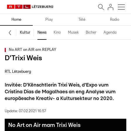
Home
Play
Télé
Radio
Kultur
News
Kino
Musek
Bicher
Agenda
No ART on AIR am REPLAY
D'Trixi Weis
RTL Lëtzebuerg
Invitée: D'Kënschtlerin Trixi Weis, d'Expo vum
Cristina Dias de Magalhaes an eng Analyse vum
europäesche Kreativ- a Kultursekteur no 2020.
Update:
07.02.2021 16:57
No Art on Air mam Trixi Weis