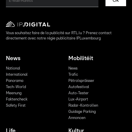
Ok
Vous souhaitez faire de la publicité sur RTL.lu ? Prenez contact
directement avec notre régie publicitaire IPLuxembourg
News
Mobilitéit
National
News
International
Trafic
Panorama
Pëtrolspräisser
Tech-World
Autofestival
Meenung
Auto-Tester
Faktencheck
Lux-Airport
Safety First
Radar-Kontrollen
Guidage Parking
Annoncen
Life
Kultur