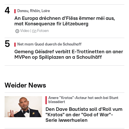
Donau, Rhäin, Loire
An Europa dréchnen d’Flëss ëmmer méi aus,
mat Konsequenze fir Lëtzebuerg
Video
Fotoen
Net mam Quad duerch de Schoulhaff
Gemeng Géisdref verbitt E-Trottinetten an aner
MVPen op Spillplazen an a Schoulhäff
Weider News
Anere "Kratos"-Acteur hat sech bei Stunt
blesséiert
Den Dave Bautista soll d'Roll vum
"Kratos" an der "God of War"-
Serie iwwerhuelen