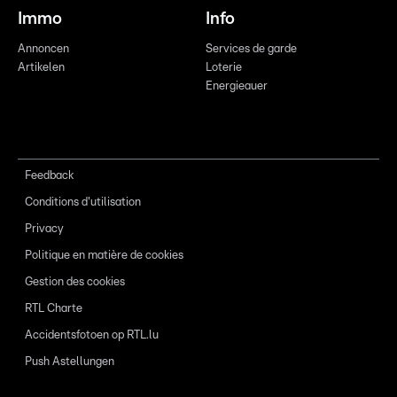
Immo
Info
Annoncen
Services de garde
Artikelen
Loterie
Energieauer
Feedback
Conditions d'utilisation
Privacy
Politique en matière de cookies
Gestion des cookies
RTL Charte
Accidentsfotoen op RTL.lu
Push Astellungen