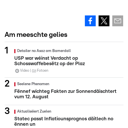
Am meeschte gelies
Detailer no Asaz am Bamerdall
USP war wéinst Verdacht op
Schosswaffebesëtz op der Plaz
Video
Fotoen
Seelene Phenomen
Fënnef wichteg Fakten zur Sonnendäischtert
vum 12. August
Aktualiséiert Zuelen
Statec passt Inflatiounsprognos däitlech no
ënnen un