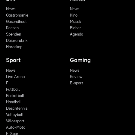
News
News
Gastronomie
Kino
Gesondheet
Musek
Reesen
Bicher
Spenden
Agenda
Déiererubrik
Horoskop
Sport
Gaming
News
News
Live Arena
Review
F1
E-sport
Futtball
Basketball
Handball
Dëschtennis
Volleyball
Vëlossport
Auto-Moto
E-Sport