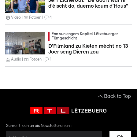
Jeff Elcheroth: "De Gaart war fir
d’éischt do, duerno koum d’Haus"
Video
Fotoen
4
Enn vun engem Kapitel Lëtzebuerger
Filmgeschicht
D'Filmland zu Kielen mécht no 13
Joer seng Dieren zou
Audio
Fotoen
1
Back to Top
Schreift Iech an eis Newsletteren an :