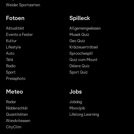
Weider Sportaarten
Fotoen
Spilleck
Aktualitéit
Allgemengwëssen
Events a Fester
Musek Quiz
Kultur
Geo Quiz
Lifestyle
Kräizwuerträtsel
Auto
Sproochespill
Télé
Quiz vum Mount
Radio
Déiere Quiz
Sport
Sport Quiz
Pressphoto
Meteo
Jobs
Radar
Jobdag
Nidderschléi
Moovijob
Quantitéiten
Lifelong Learning
Wandvitessen
CityClim