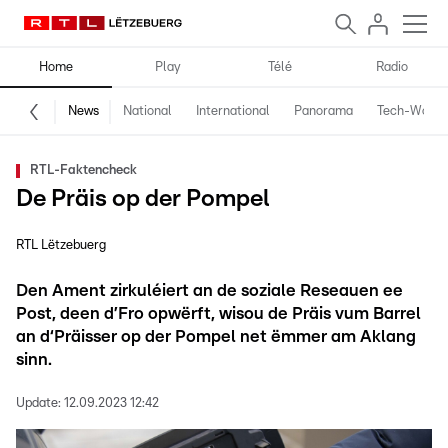
Home
Play
Télé
Radio
News
National
International
Panorama
Tech-World
RTL-Faktencheck
De Präis op der Pompel
RTL Lëtzebuerg
Den Ament zirkuléiert an de soziale Reseauen ee
Post, deen d’Fro opwërft, wisou de Präis vum Barrel
an d‘Präisser op der Pompel net ëmmer am Aklang
sinn.
Update:
12.09.2023 12:42