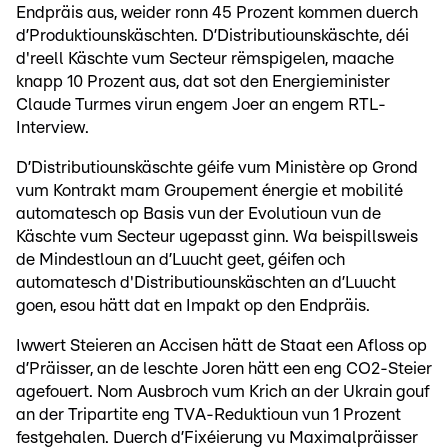
Endpräis aus, weider ronn 45 Prozent kommen duerch
d’Produktiounskäschten. D’Distributiounskäschte, déi
d'reell Käschte vum Secteur rëmspigelen, maache
knapp 10 Prozent aus, dat sot den Energieminister
Claude Turmes virun engem Joer an engem RTL-
Interview.
D’Distributiounskäschte géife vum Ministère op Grond
vum Kontrakt mam Groupement énergie et mobilité
automatesch op Basis vun der Evolutioun vun de
Käschte vum Secteur ugepasst ginn. Wa beispillsweis
de Mindestloun an d’Luucht geet, géifen och
automatesch d'Distributiounskäschten an d’Luucht
goen, esou hätt dat en Impakt op den Endpräis.
Iwwert Steieren an Accisen hätt de Staat een Afloss op
d’Präisser, an de leschte Joren hätt een eng CO2-Steier
agefouert. Nom Ausbroch vum Krich an der Ukrain gouf
an der Tripartite eng TVA-Reduktioun vun 1 Prozent
festgehalen. Duerch d’Fixéierung vu Maximalpräisser