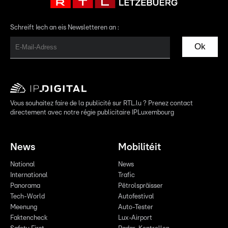
Schreift Iech an eis Newsletteren an :
Ok
Vous souhaitez faire de la publicité sur RTL.lu ? Prenez contact
directement avec notre régie publicitaire IPLuxembourg
News
Mobilitéit
National
News
International
Trafic
Panorama
Pëtrolspräisser
Tech-World
Autofestival
Meenung
Auto-Tester
Faktencheck
Lux-Airport