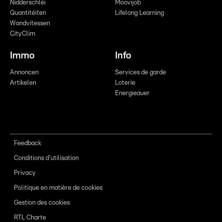
Nidderschléi
Moovijob
Quantitéiten
Lifelong Learning
Wandvitessen
CityClim
Immo
Info
Annoncen
Services de garde
Artikelen
Loterie
Energieauer
Feedback
Conditions d'utilisation
Privacy
Politique en matière de cookies
Gestion des cookies
RTL Charte