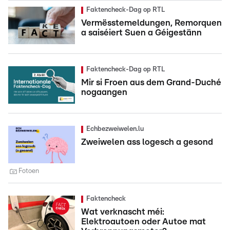
Faktencheck-Dag op RTL
Vermësstemeldungen, Remorquen
a saiséiert Suen a Géigestänn
Faktencheck-Dag op RTL
Mir si Froen aus dem Grand-Duché
nogaangen
Echbezweiwelen.lu
Zweiwelen ass logesch a gesond
Fotoen
Faktencheck
Wat verknascht méi:
Elektroautoen oder Autoe mat