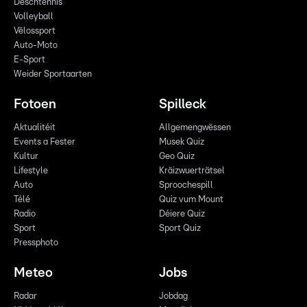
Dëschtennis
Volleyball
Vëlossport
Auto-Moto
E-Sport
Weider Sportaarten
Fotoen
Spilleck
Aktualitéit
Allgemengwëssen
Events a Fester
Musek Quiz
Kultur
Geo Quiz
Lifestyle
Kräizwuerträtsel
Auto
Sproochespill
Télé
Quiz vum Mount
Radio
Déiere Quiz
Sport
Sport Quiz
Pressphoto
Meteo
Jobs
Radar
Jobdag