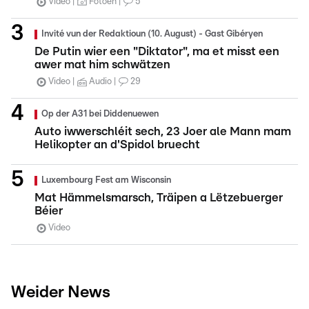
Video
Fotoen
5
Invité vun der Redaktioun (10. August) - Gast Gibéryen
De Putin wier een "Diktator", ma et misst een
awer mat him schwätzen
Video
Audio
29
Op der A31 bei Diddenuewen
Auto iwwerschléit sech, 23 Joer ale Mann mam
Helikopter an d'Spidol bruecht
Luxembourg Fest am Wisconsin
Mat Hämmelsmarsch, Träipen a Lëtzebuerger
Béier
Video
Weider News