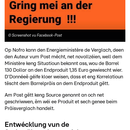
©
Screenshot vu Facebook-Post
Op Nofro kann den Energieministère de Verglach, deen
den Auteur vum Post mécht, net novollzéien, well dem
Ministère keng Situatioun bekannt ass, wou de Barrel
130 Dollar an den Endproduit 1,35 Euro gewiescht wier.
D'Donnéeë géife kloer weisen, dass et eng Korrelatioun
tëscht dem Barrelpräis an dem Endproduit gëtt.
Am Post gëtt keng Source genannt an och net
geschriwwen, ëm wéi ee Produit et sech genee beim
Präisverglach handelt.
Entwécklung vun de