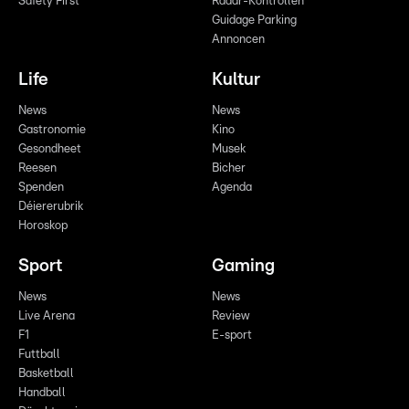
Safety First
Radar-Kontrollen
Guidage Parking
Annoncen
Life
Kultur
News
News
Gastronomie
Kino
Gesondheet
Musek
Reesen
Bicher
Spenden
Agenda
Déiererubrik
Horoskop
Sport
Gaming
News
News
Live Arena
Review
F1
E-sport
Futtball
Basketball
Handball