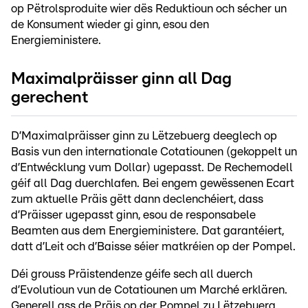
op Pëtrolsproduite wier dës Reduktioun och sécher un
de Konsument wieder gi ginn, esou den
Energieministere.
Maximalpräisser ginn all Dag
gerechent
D’Maximalpräisser ginn zu Lëtzebuerg deeglech op
Basis vun den internationale Cotatiounen (gekoppelt un
d’Entwécklung vum Dollar) ugepasst. De Rechemodell
géif all Dag duerchlafen. Bei engem gewëssenen Ecart
zum aktuelle Präis gëtt dann declenchéiert, dass
d’Präisser ugepasst ginn, esou de responsabele
Beamten aus dem Energieministere. Dat garantéiert,
datt d’Leit och d’Baisse séier matkréien op der Pompel.
Déi grouss Präistendenze géife sech all duerch
d’Evolutioun vun de Cotatiounen um Marché erklären.
Generell ass de Präis op der Pompel zu Lëtzebuerg