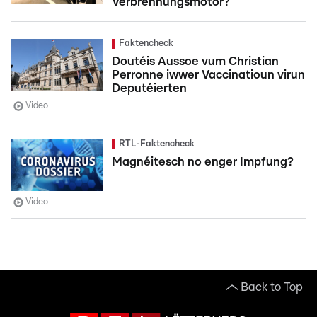
Verbrennungsmotor?
Faktencheck
Doutéis Aussoe vum Christian
Perronne iwwer Vaccinatioun virun
Deputéierten
Video
RTL-Faktencheck
Magnéitesch no enger Impfung?
Video
Back to Top