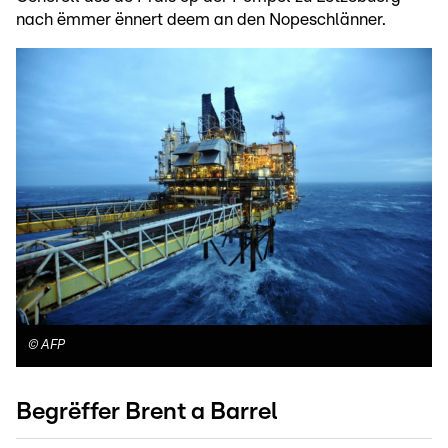
nach ëmmer ënnert deem an den Nopeschlänner.
©
AFP
Begrëffer Brent a Barrel