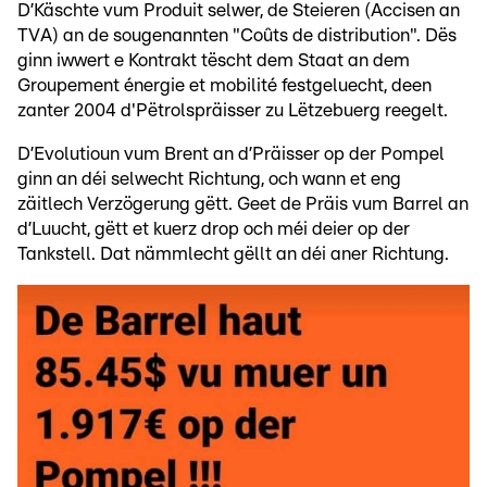
D’Käschte vum Produit selwer, de Steieren (Accisen an
TVA) an de sougenannten "Coûts de distribution". Dës
ginn iwwert e Kontrakt tëscht dem Staat an dem
Groupement énergie et mobilité festgeluecht, deen
zanter 2004 d'Pëtrolspräisser zu Lëtzebuerg reegelt.
D’Evolutioun vum Brent an d’Präisser op der Pompel
ginn an déi selwecht Richtung, och wann et eng
zäitlech Verzögerung gëtt. Geet de Präis vum Barrel an
d’Luucht, gëtt et kuerz drop och méi deier op der
Tankstell. Dat nämmlecht gëllt an déi aner Richtung.