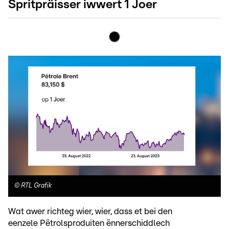
Spritpräisser iwwert 1 Joer
©
RTL Grafik
Wat awer richteg wier, wier, dass et bei den
eenzele Pëtrolsproduiten ënnerschiddlech