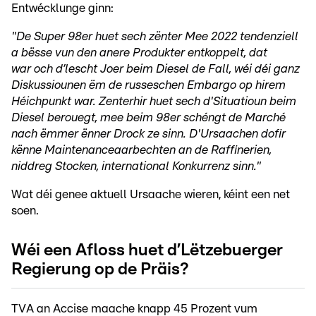
Entwécklunge ginn:
"De Super 98er huet sech zënter Mee 2022 tendenziell
a bësse vun den anere Produkter entkoppelt, dat
war och d’lescht Joer beim Diesel de Fall, wéi déi ganz
Diskussiounen ëm de russeschen Embargo op hirem
Héichpunkt war. Zenterhir huet sech d'Situatioun beim
Diesel berouegt, mee beim 98er schéngt de Marché
nach ëmmer ënner Drock ze sinn. D'Ursaachen dofir
kënne Maintenanceaarbechten an de Raffinerien,
niddreg Stocken, international Konkurrenz sinn."
Wat déi genee aktuell Ursaache wieren, kéint een net
soen.
Wéi een Afloss huet d’Lëtzebuerger
Regierung op de Präis?
TVA an Accise maache knapp 45 Prozent vum