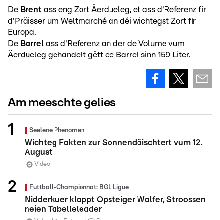
De
Brent
ass eng Zort Äerdueleg, et ass d'Referenz fir
d'Präisser um Weltmarché an déi wichtegst Zort fir
Europa.
De
Barrel
ass d'Referenz an der de Volume vum
Äerdueleg gehandelt gëtt ee Barrel sinn 159 Liter.
Am meeschte gelies
Seelene Phenomen
Wichteg Fakten zur Sonnendäischtert vum 12.
August
Video
Futtball-Championnat: BGL Ligue
Nidderkuer klappt Opsteiger Walfer, Stroossen
neien Tabelleleader