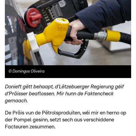
©
Domingos Oliveira
Donieft gëtt behaapt, d’Lëtzebuerger Regierung géif
d’Präisser beaflossen. Mir hunn de Faktencheck
gemaach.
De Präis vun de Pëtrolsproduiten, wéi mir en herno op
der Pompel gesinn, setzt sech aus verschiddene
Facteuren zesummen.