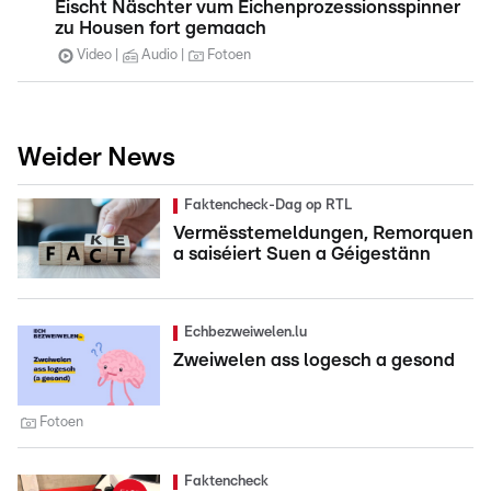
Éischt Näschter vum Eichenprozessionsspinner
zu Housen fort gemaach
Video
Audio
Fotoen
Weider News
Faktencheck-Dag op RTL
Vermësstemeldungen, Remorquen
a saiséiert Suen a Géigestänn
Echbezweiwelen.lu
Zweiwelen ass logesch a gesond
Fotoen
Faktencheck