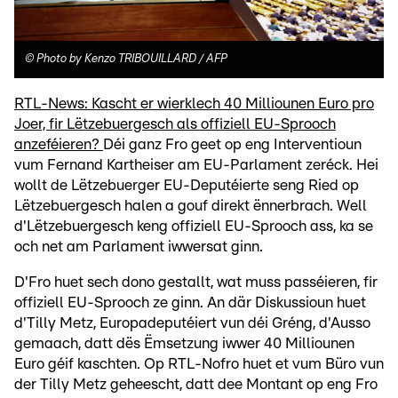
©
Photo by Kenzo TRIBOUILLARD / AFP
RTL-News: Kascht er wierklech 40 Milliounen Euro pro
Joer, fir Lëtzebuergesch als offiziell EU-Sprooch
anzeféieren?
Déi ganz Fro geet op eng Interventioun
vum Fernand Kartheiser am EU-Parlament zeréck. Hei
wollt de Lëtzebuerger EU-Deputéierte seng Ried op
Lëtzebuergesch halen a gouf direkt ënnerbrach. Well
d'Lëtzebuergesch keng offiziell EU-Sprooch ass, ka se
och net am Parlament iwwersat ginn.
D'Fro huet sech dono gestallt, wat muss passéieren, fir
offiziell EU-Sprooch ze ginn. An där Diskussioun huet
d'Tilly Metz, Europadeputéiert vun déi Gréng, d'Ausso
gemaach, datt dës Ëmsetzung iwwer 40 Milliounen
Euro géif kaschten. Op RTL-Nofro huet et vum Büro vun
der Tilly Metz geheescht, datt dee Montant op eng Fro