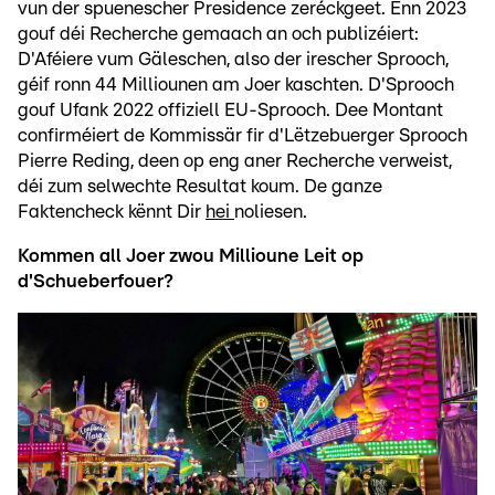
vun der spuenescher Presidence zeréckgeet. Enn 2023
gouf déi Recherche gemaach an och publizéiert:
D'Aféiere vum Gäleschen, also der irescher Sprooch,
géif ronn 44 Milliounen am Joer kaschten. D'Sprooch
gouf Ufank 2022 offiziell EU-Sprooch. Dee Montant
confirméiert de Kommissär fir d'Lëtzebuerger Sprooch
Pierre Reding, deen op eng aner Recherche verweist,
déi zum selwechte Resultat koum. De ganze
Faktencheck kënnt Dir
hei
noliesen.
Kommen all Joer zwou Millioune Leit op
d'Schueberfouer?