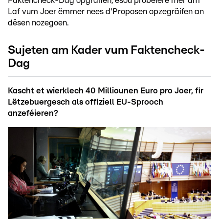
Faktencheck-Dag opgräifen, esou probéiere mer am
Laf vum Joer ëmmer nees d'Proposen opzegräifen an
dësen nozegoen.
Sujeten am Kader vum Faktencheck-
Dag
Kascht et wierklech 40 Milliounen Euro pro Joer, fir
Lëtzebuergesch als offiziell EU-Sprooch
anzeféieren?