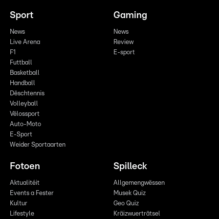
Sport
Gaming
News
News
Live Arena
Review
F1
E-sport
Futtball
Basketball
Handball
Dëschtennis
Volleyball
Vëlossport
Auto-Moto
E-Sport
Weider Sportaarten
Fotoen
Spilleck
Aktualitéit
Allgemengwëssen
Events a Fester
Musek Quiz
Kultur
Geo Quiz
Lifestyle
Kräizwuerträtsel