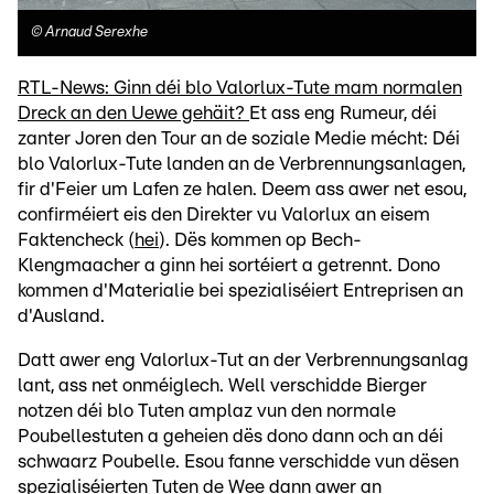
©
Arnaud Serexhe
RTL-News: Ginn déi blo Valorlux-Tute mam normalen
Dreck an den Uewe gehäit?
Et ass eng Rumeur, déi
zanter Joren den Tour an de soziale Medie mécht: Déi
blo Valorlux-Tute landen an de Verbrennungsanlagen,
fir d'Feier um Lafen ze halen. Deem ass awer net esou,
confirméiert eis den Direkter vu Valorlux an eisem
Faktencheck (
hei
). Dës kommen op Bech-
Klengmaacher a ginn hei sortéiert a getrennt. Dono
kommen d'Materialie bei spezialiséiert Entreprisen an
d'Ausland.
Datt awer eng Valorlux-Tut an der Verbrennungsanlag
lant, ass net onméiglech. Well verschidde Bierger
notzen déi blo Tuten amplaz vun den normale
Poubellestuten a geheien dës dono dann och an déi
schwaarz Poubelle. Esou fanne verschidde vun dësen
spezialiséierten Tuten de Wee dann awer an