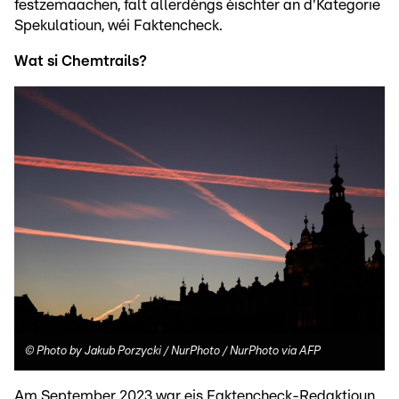
festzemaachen, fält allerdéngs éischter an d'Kategorie
Spekulatioun, wéi Faktencheck.
Wat si Chemtrails?
©
Photo by Jakub Porzycki / NurPhoto / NurPhoto via AFP
Am September 2023 war eis Faktencheck-Redaktioun