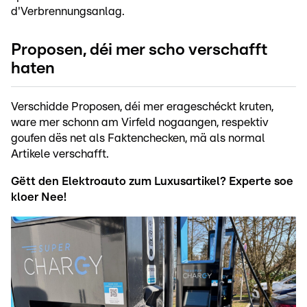
d'Verbrennungsanlag.
Proposen, déi mer scho verschafft
haten
Verschidde Proposen, déi mer erageschéckt kruten,
ware mer schonn am Virfeld nogaangen, respektiv
goufen dës net als Faktenchecken, mä als normal
Artikele verschafft.
Gëtt den Elektroauto zum Luxusartikel? Experte soe
kloer Nee!