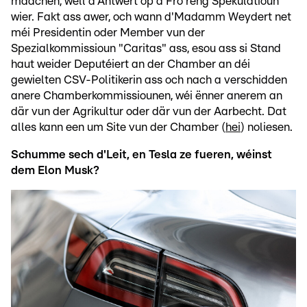
maachen, well d'Äntwert op d'Fro reng Spekulatioun
wier. Fakt ass awer, och wann d'Madamm Weydert net
méi Presidentin oder Member vun der
Spezialkommissioun "Caritas" ass, esou ass si Stand
haut weider Deputéiert an der Chamber an déi
gewielten CSV-Politikerin ass och nach a verschidden
anere Chamberkommissiounen, wéi ënner anerem an
där vun der Agrikultur oder där vun der Aarbecht. Dat
alles kann een um Site vun der Chamber (
hei
) noliesen.
Schumme sech d'Leit, en Tesla ze fueren, wéinst
dem Elon Musk?