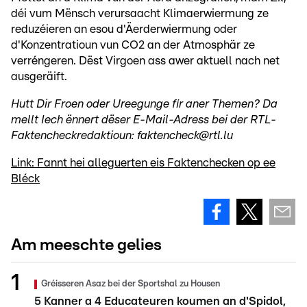
déi vum Mënsch verursaacht Klimaerwiermung ze
reduzéieren an esou d'Äerderwiermung oder
d'Konzentratioun vun CO2 an der Atmosphär ze
verréngeren. Dëst Virgoen ass awer aktuell nach net
ausgeräift.
Hutt Dir Froen oder Ureegunge fir aner Themen? Da
mellt Iech ënnert dëser E-Mail-Adress bei der RTL-
Faktencheckredaktioun: faktencheck@rtl.lu
Link: Fannt hei alleguerten eis Faktenchecken op ee
Bléck
Am meeschte gelies
Gréisseren Asaz bei der Sportshal zu Housen
5 Kanner a 4 Educateuren koumen an d'Spidol,