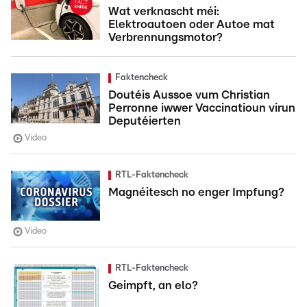
Wat verknascht méi:
Elektroautoen oder Autoe mat
Verbrennungsmotor?
Faktencheck
Doutéis Aussoe vum Christian
Perronne iwwer Vaccinatioun virun
Deputéierten
Video
RTL-Faktencheck
Magnéitesch no enger Impfung?
Video
RTL-Faktencheck
Geimpft, an elo?