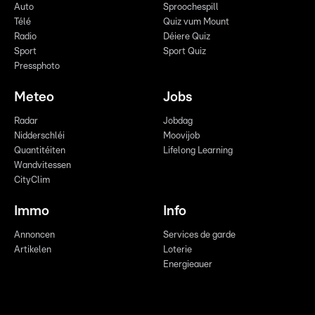
Auto
Sproochespill
Télé
Quiz vum Mount
Radio
Déiere Quiz
Sport
Sport Quiz
Pressphoto
Meteo
Jobs
Radar
Jobdag
Nidderschléi
Moovijob
Quantitéiten
Lifelong Learning
Wandvitessen
CityClim
Immo
Info
Annoncen
Services de garde
Artikelen
Loterie
Energieauer