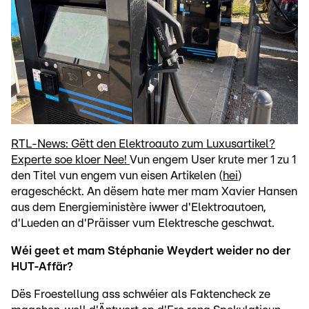
RTL-News: Gëtt den Elektroauto zum Luxusartikel?
Experte soe kloer Nee!
Vun engem User krute mer 1 zu 1
den Titel vun engem vun eisen Artikelen (
hei
)
erageschéckt. An dësem hate mer mam Xavier Hansen
aus dem Energieministère iwwer d'Elektroautoen,
d'Lueden an d'Präisser vum Elektresche geschwat.
Wéi geet et mam Stéphanie Weydert weider no der
HUT-Affär?
Dës Froestellung ass schwéier als Faktencheck ze