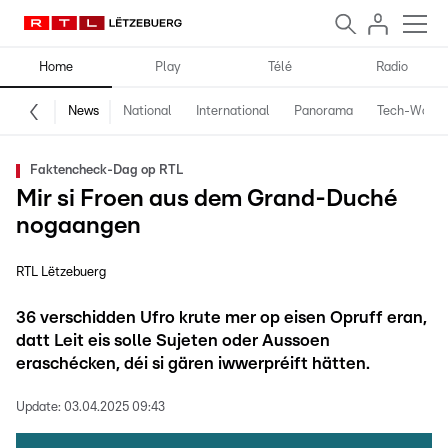
Home
Play
Télé
Radio
News
National
International
Panorama
Tech-World
Faktencheck-Dag op RTL
Mir si Froen aus dem Grand-Duché
nogaangen
RTL Lëtzebuerg
36 verschidden Ufro krute mer op eisen Opruff eran,
datt Leit eis solle Sujeten oder Aussoen
eraschécken, déi si gären iwwerpréift hätten.
Update:
03.04.2025 09:43