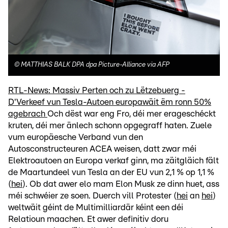
©
MATTHIAS BALK DPA dpa Picture-Alliance via AFP
RTL-News: Massiv Perten och zu Lëtzebuerg -
D'Verkeef vun Tesla-Autoen europawäit ëm ronn 50%
agebrach
Och dëst war eng Fro, déi mer erageschéckt
kruten, déi mer änlech schonn opgegraff haten. Zuele
vum europäesche Verband vun den
Autosconstructeuren ACEA weisen, datt zwar méi
Elektroautoen an Europa verkaf ginn, ma zäitgläich fält
de Maartundeel vun Tesla an der EU vun 2,1 % op 1,1 %
(
hei
). Ob dat awer elo mam Elon Musk ze dinn huet, ass
méi schwéier ze soen. Duerch vill Protester (
hei
an
hei
)
weltwäit géint de Multimilliardär kéint een déi
Relatioun maachen. Et awer definitiv doru