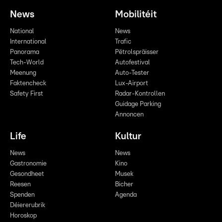
News
Mobilitéit
National
News
International
Trafic
Panorama
Pëtrolspräisser
Tech-World
Autofestival
Meenung
Auto-Tester
Faktencheck
Lux-Airport
Safety First
Radar-Kontrollen
Guidage Parking
Annoncen
Life
Kultur
News
News
Gastronomie
Kino
Gesondheet
Musek
Reesen
Bicher
Spenden
Agenda
Déiererubrik
Horoskop