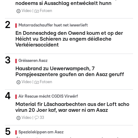
nodeems si Ausschlag entwéckelt hunn
Video
Fotoen
Motorradschauffer huet net iwwerlieft
En Donneschdeg den Owend koum et op der
Héicht vu Schieren zu engem déidleche
Verkéiersaccident
Gréisseren Asaz
Hausbrand zu Uewerwampech, 7
Pompjeeszentere goufen an den Asaz geruff
Video
Fotoen
Air Rescue mécht CGDIS Virwërf
Material fir Läschaarbechten aus der Loft scho
virun 20 Joer kaf, war awer ni am Asaz
Video
33
Spezialekippen am Asaz