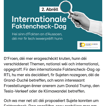
D'Froen, déi mer erageschéckt kruten, hunn déi
verschiddenst Themen, national wéi och international,
opgegraff. Fir den internationale Faktencheck-Dag op
RTL hu mer eis decidéiert, fir Sujeten nozegoen, déi de
Grand-Duché betreffen, och wann interessant
Froestellungen ënner anerem zum Donald Trump, den
Tesla-Verkeef oder de Klimawandel betreffen.
Och wa mer net all déi proposéiert Sujete konnten um