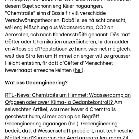
dësem Sujet schonn eng Kéier nogaangen.
"Chemtrails" sinn d'Basis fir vill verschidde
Verschwörungstheorien. Dobäi si se näischt anescht,
wéi eng Mëschung aus Waasserdamp, CO2 an
Aerosolen, och nach Kondenssträife genannt. Dës mat
Gëfter oder Chemikalien unzeräicheren, fir domadder
en Afloss op d'Populatioun ze hunn, wier net méiglech,
well dës Sträifen um Himmel an enger vill ze grousser
Héicht entstinn, fir datt d'Gëfter d'Mënschheet
iwwerhaapt erreeche kéinten (
hei
).
Wat ass Geoengineering?
RTL-News: Chemtrails um Himmel: Waasserdamp an
Ofgasen oder awer Klima- a Gedankekontroll?
Am
selwechten Artikel, wou mer iwwer d'Chemtrails
geschwat hunn, si mer och op de Begrëff
Geoengineering agaangen (
hei
). Geoengineering
bedeit, datt d'Wëssenschaft probéiert, mat technesche
Mëttel an d'Klima vun der Äerd anzegräifen, mam Zil,