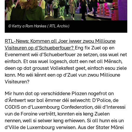
©
Ketty a Rom Hankes ( RTL Archiv)
RTL-News: Kommen all Joer iwwer zwou Millioune
Visiteuren op d'Schueberfouer?
Eng fix Zuel op en
Evenement wéi d'Schueberfouer ze setzen, ass wuel net
einfach. Et ass wuel logesch, datt een net all Mënsch,
deen op dat grousst Volleksfest geet, einfach esou ziele
kann. Ma wéi kënnt een op d'Zuel vun zwou Millioune
Visiteuren?
Mir hunn dat op verschiddene Plazen nogefrot an
d'Äntwert war bal ëmmer déi selwecht: D'Police, de
CGDIS an d'Luxembourg Confederation, déi d'Interessi
vun de Foraine vertrëtt, konnten eis keng Zuelen
nennen, well si selwer keng erhiewen. Si all hunn eis un
d'Ville de Luxembourg verwisen. Aus der Stater Märei