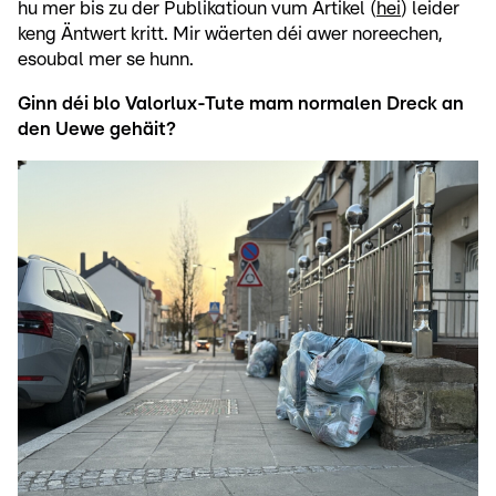
hu mer bis zu der Publikatioun vum Artikel (
hei
) leider
keng Äntwert kritt. Mir wäerten déi awer noreechen,
esoubal mer se hunn.
Ginn déi blo Valorlux-Tute mam normalen Dreck an
den Uewe gehäit?