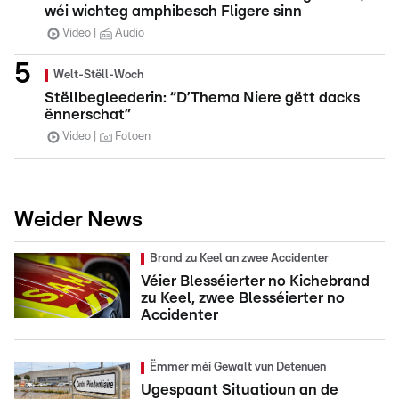
wéi wichteg amphibesch Fligere sinn
Video
Audio
Welt-Stëll-Woch
Stëllbegleederin: “D’Thema Niere gëtt dacks
ënnerschat”
Video
Fotoen
Weider News
Brand zu Keel an zwee Accidenter
Véier Blesséierter no Kichebrand
zu Keel, zwee Blesséierter no
Accidenter
Ëmmer méi Gewalt vun Detenuen
Ugespaant Situatioun an de