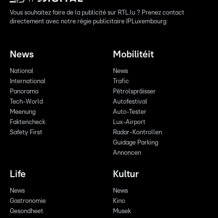
Vous souhaitez faire de la publicité sur RTL.lu ? Prenez contact
directement avec notre régie publicitaire IPLuxembourg
News
Mobilitéit
National
News
International
Trafic
Panorama
Pëtrolspräisser
Tech-World
Autofestival
Meenung
Auto-Tester
Faktencheck
Lux-Airport
Safety First
Radar-Kontrollen
Guidage Parking
Annoncen
Life
Kultur
News
News
Gastronomie
Kino
Gesondheet
Musek