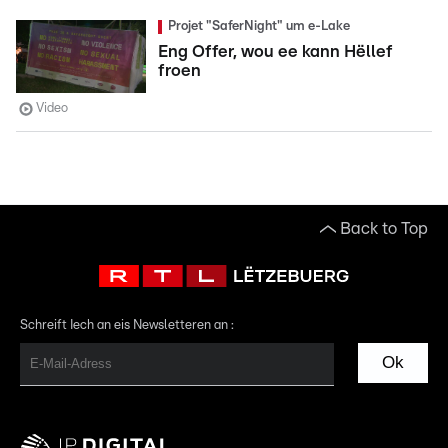
Projet "SaferNight" um e-Lake
Eng Offer, wou ee kann Hëllef
froen
Video
Back to Top
Schreift Iech an eis Newsletteren an :
Ok