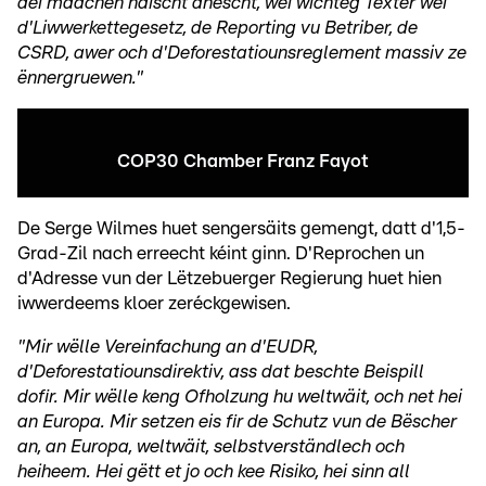
déi maachen näischt anescht, wéi wichteg Texter wéi
d'Liwwerkettegesetz, de Reporting vu Betriber, de
CSRD, awer och d'Deforestatiounsreglement massiv ze
ënnergruewen."
COP30 Chamber Franz Fayot
De Serge Wilmes huet sengersäits gemengt, datt d'1,5-
Grad-Zil nach erreecht kéint ginn. D'Reprochen un
d'Adresse vun der Lëtzebuerger Regierung huet hien
iwwerdeems kloer zeréckgewisen.
"Mir wëlle Vereinfachung an d'EUDR,
d'Deforestatiounsdirektiv, ass dat beschte Beispill
dofir. Mir wëlle keng Ofholzung hu weltwäit, och net hei
an Europa. Mir setzen eis fir de Schutz vun de Bëscher
an, an Europa, weltwäit, selbstverständlech och
heiheem. Hei gëtt et jo och kee Risiko, hei sinn all