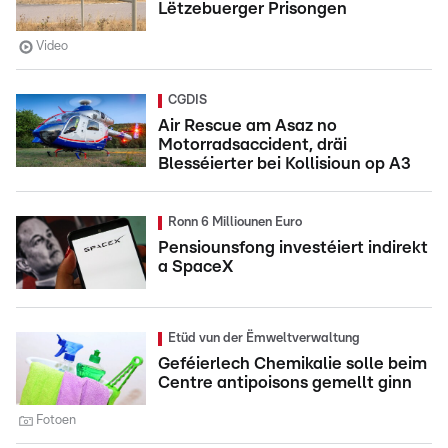
Lëtzebuerger Prisongen
Video
CGDIS
Air Rescue am Asaz no
Motorradsaccident, dräi
Blesséierter bei Kollisioun op A3
Ronn 6 Milliounen Euro
Pensiounsfong investéiert indirekt
a SpaceX
Etüd vun der Ëmweltverwaltung
Geféierlech Chemikalie solle beim
Centre antipoisons gemellt ginn
Fotoen