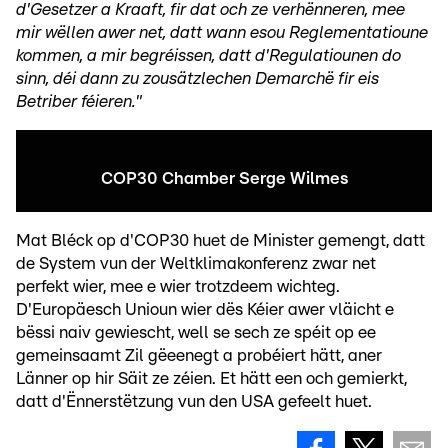
d'Gesetzer a Kraaft, fir dat och ze verhënneren, mee
mir wëllen awer net, datt wann esou Reglementatioune
kommen, a mir begréissen, datt d'Regulatiounen do
sinn, déi dann zu zousätzlechen Demarchë fir eis
Betriber féieren."
COP30 Chamber Serge Wilmes
Mat Bléck op d'COP30 huet de Minister gemengt, datt
de System vun der Weltklimakonferenz zwar net
perfekt wier, mee e wier trotzdeem wichteg.
D'Europäesch Unioun wier dës Kéier awer vläicht e
bëssi naiv gewiescht, well se sech ze spéit op ee
gemeinsaamt Zil gëeenegt a probéiert hätt, aner
Länner op hir Säit ze zéien. Et hätt een och gemierkt,
datt d'Ënnerstëtzung vun den USA gefeelt huet.