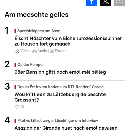
Am meeschte gelies
Spezialekippen am Asaz
Éischt Näschter vum Eichenprozessionsspinner
zu Housen fort gemaach
Video
Audio
Fotoen
Op der Pompel
98er Bensinn gëtt nach emol méi bëlleg
Grouss Ëmfro am Kader vum RTL Readers' Choice
Wou kritt een zu Lëtzebuerg de beschte
Croissant?
10
Pilot vu Lëtzebuerger Läschfliger am Interview
Asaz an der Gironde huet nach emol gewisen,