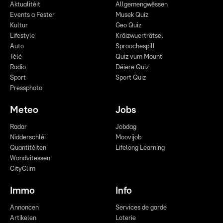
Aktualitéit
Allgemengwëssen
Events a Fester
Musek Quiz
Kultur
Geo Quiz
Lifestyle
Kräizwuerträtsel
Auto
Sproochespill
Télé
Quiz vum Mount
Radio
Déiere Quiz
Sport
Sport Quiz
Pressphoto
Meteo
Jobs
Radar
Jobdag
Nidderschléi
Moovijob
Quantitéiten
Lifelong Learning
Wandvitessen
CityClim
Immo
Info
Annoncen
Services de garde
Artikelen
Loterie