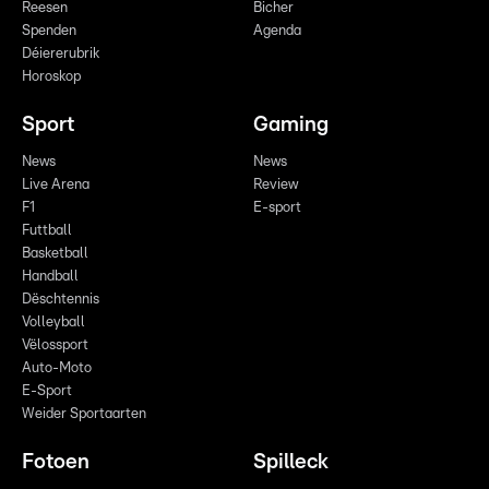
Reesen
Bicher
Spenden
Agenda
Déiererubrik
Horoskop
Sport
Gaming
News
News
Live Arena
Review
F1
E-sport
Futtball
Basketball
Handball
Dëschtennis
Volleyball
Vëlossport
Auto-Moto
E-Sport
Weider Sportaarten
Fotoen
Spilleck