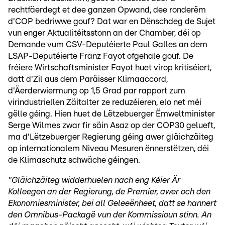
rechtfäerdegt et dee ganzen Opwand, dee ronderëm
d'COP bedriwwe gouf? Dat war en Dënschdeg de Sujet
vun enger Aktualitéitsstonn an der Chamber, déi op
Demande vum CSV-Deputéierte Paul Galles an dem
LSAP-Deputéierte Franz Fayot ofgehale gouf. De
fréiere Wirtschaftsminister Fayot huet virop kritiséiert,
datt d'Zil aus dem Paräisser Klimaaccord,
d'Äerderwiermung op 1,5 Grad par rapport zum
virindustriellen Zäitalter ze reduzéieren, elo net méi
gëlle géing. Hien huet de Lëtzebuerger Ëmweltminister
Serge Wilmes zwar fir säin Asaz op der COP30 gelueft,
ma d'Lëtzebuerger Regierung géing awer gläichzäiteg
op internationalem Niveau Mesuren ënnerstëtzen, déi
de Klimaschutz schwäche géingen.
"Gläichzäiteg widderhuelen nach eng Kéier Är
Kolleegen an der Regierung, de Premier, awer och den
Ekonomiesminister, bei all Geleeënheet, datt se hannert
den Omnibus-Packagë vun der Kommissioun stinn. An