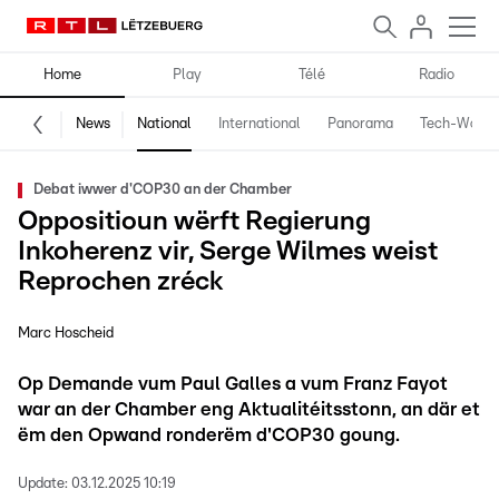
Home
Play
Télé
Radio
News
National
International
Panorama
Tech-World
Debat iwwer d'COP30 an der Chamber
Oppositioun wërft Regierung
Inkoherenz vir, Serge Wilmes weist
Reprochen zréck
Marc Hoscheid
Op Demande vum Paul Galles a vum Franz Fayot
war an der Chamber eng Aktualitéitsstonn, an där et
ëm den Opwand ronderëm d'COP30 goung.
Update:
03.12.2025 10:19