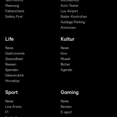
Tech-World
Autofestival
Meenung
Auto-Tester
Faktencheck
Lux-Airport
Safety First
Radar-Kontrollen
Guidage Parking
Annoncen
Life
Kultur
News
News
Gastronomie
Kino
Gesondheet
Musek
Reesen
Bicher
Spenden
Agenda
Déiererubrik
Horoskop
Sport
Gaming
News
News
Live Arena
Review
F1
E-sport