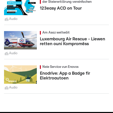
der Steiererklärung vereinfachen
123easy ACD on Tour
Audio
Am Asaz weltwäit
Luxembourg Air Rescue - Liewen
retten ouni Kompromëss
Audio
Neie Service vun Enovos
Enodrive: App a Badge fir
Elektroautoen
Audio