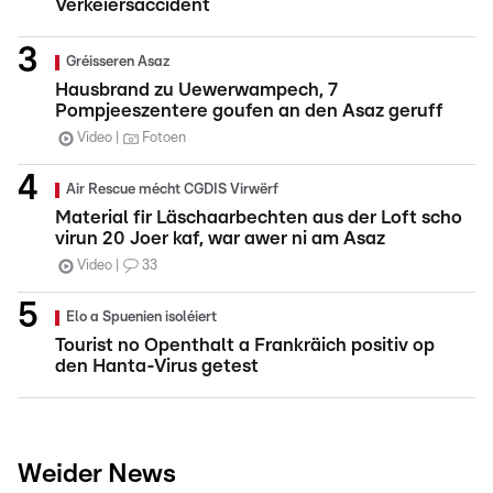
Verkéiersaccident
Gréisseren Asaz
Hausbrand zu Uewerwampech, 7
Pompjeeszentere goufen an den Asaz geruff
Video
Fotoen
Air Rescue mécht CGDIS Virwërf
Material fir Läschaarbechten aus der Loft scho
virun 20 Joer kaf, war awer ni am Asaz
Video
33
Elo a Spuenien isoléiert
Tourist no Openthalt a Frankräich positiv op
den Hanta-Virus getest
Weider News