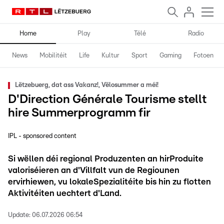
Home
Play
Télé
Radio
News
Mobilitéit
Life
Kultur
Sport
Gaming
Fotoen
Lëtzebuerg, dat ass Vakanz!, Vëlosummer a méi!
D'Direction Générale Tourisme stellt
hire Summerprogramm fir
IPL - sponsored content
Si wëllen déi regional Produzenten an hirProduite
valoriséieren an d'Villfalt vun de Regiounen
ervirhiewen, vu lokaleSpezialitéite bis hin zu flotten
Aktivitéiten uechtert d'Land.
Update:
06.07.2026 06:54