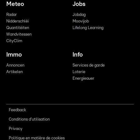
Meteo
Jobs
Radar
Jobdag
Nidderschléi
Moovijob
Quantitéiten
Lifelong Learning
Wandvitessen
CityClim
Immo
Info
Annoncen
Services de garde
Artikelen
Loterie
Energieauer
Feedback
Conditions d'utilisation
Privacy
Politique en matière de cookies