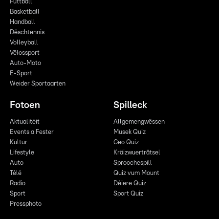
Futtball
Basketball
Handball
Dëschtennis
Volleyball
Vëlossport
Auto-Moto
E-Sport
Weider Sportaarten
Fotoen
Spilleck
Aktualitéit
Allgemengwëssen
Events a Fester
Musek Quiz
Kultur
Geo Quiz
Lifestyle
Kräizwuerträtsel
Auto
Sproochespill
Télé
Quiz vum Mount
Radio
Déiere Quiz
Sport
Sport Quiz
Pressphoto