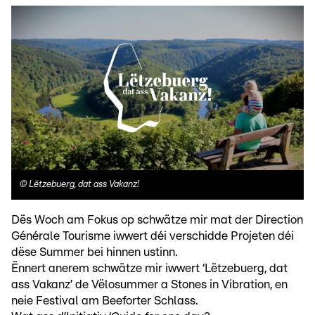
©
Lëtzebuerg, dat ass Vakanz!
Dës Woch am Fokus op schwätze mir mat der Direction
Générale Tourisme iwwert déi verschidde Projeten déi
dëse Summer bei hinnen ustinn.
Ënnert anerem schwätze mir iwwert ‘Lëtzebuerg, dat
ass Vakanz’ de Vëlosummer a Stones in Vibration, en
neie Festival am Beeforter Schlass.