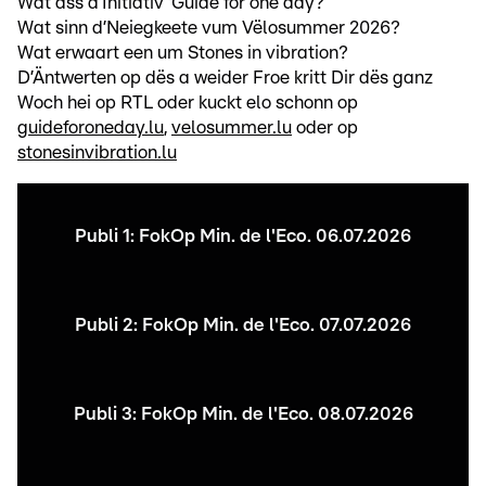
Wat ass d’Initiativ ‘Guide for one day?
Wat sinn d’Neiegkeete vum Vëlosummer 2026?
Wat erwaart een um Stones in vibration?
D’Äntwerten op dës a weider Froe kritt Dir dës ganz
Woch hei op RTL oder kuckt elo schonn op
guideforoneday.lu
,
velosummer.lu
oder op
stonesinvibration.lu
Publi 1: FokOp Min. de l'Eco. 06.07.2026
Publi 2: FokOp Min. de l'Eco. 07.07.2026
Publi 3: FokOp Min. de l'Eco. 08.07.2026