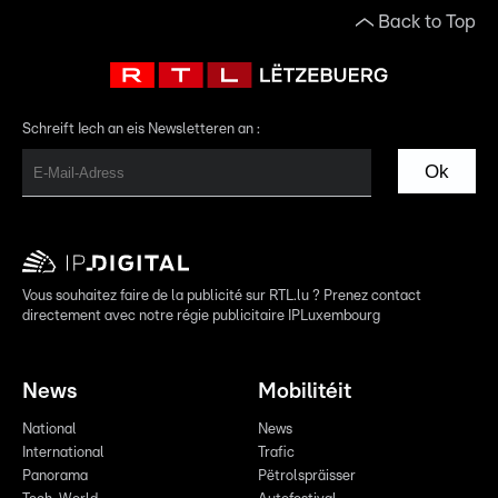
Back to Top
Schreift Iech an eis Newsletteren an :
Ok
Vous souhaitez faire de la publicité sur RTL.lu ? Prenez contact
directement avec notre régie publicitaire IPLuxembourg
News
Mobilitéit
National
News
International
Trafic
Panorama
Pëtrolspräisser