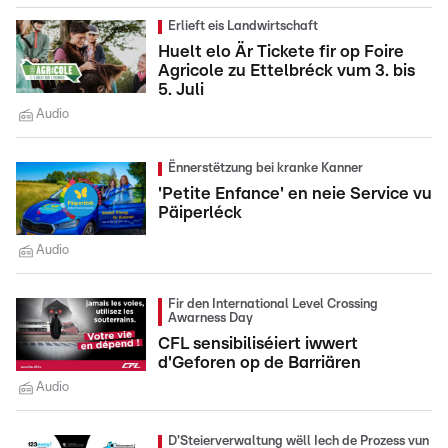
Erlieft eis Landwirtschaft
Huelt elo Är Tickete fir op Foire
Agricole zu Ettelbréck vum 3. bis
5. Juli
Audio
Ënnerstëtzung bei kranke Kanner
'Petite Enfance' en neie Service vu
Päiperléck
Audio
Fir den International Level Crossing
Awarness Day
CFL sensibiliséiert iwwert
d'Geforen op de Barriären
Audio
D'Steierverwaltung wëll Iech de Prozess vun