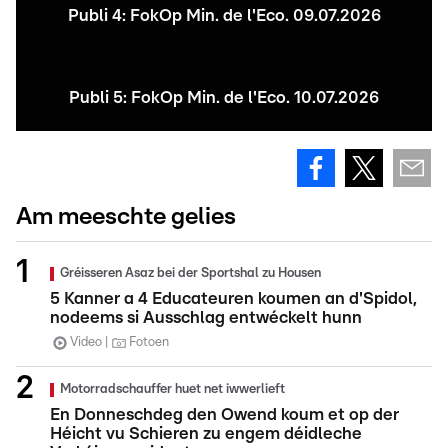
Publi 4: FokOp Min. de l'Eco. 09.07.2026
Publi 5: FokOp Min. de l'Eco. 10.07.2026
Am meeschte gelies
Gréisseren Asaz bei der Sportshal zu Housen
5 Kanner a 4 Educateuren koumen an d'Spidol,
nodeems si Ausschlag entwéckelt hunn
Video
Fotoen
Motorradschauffer huet net iwwerlieft
En Donneschdeg den Owend koum et op der
Héicht vu Schieren zu engem déidleche