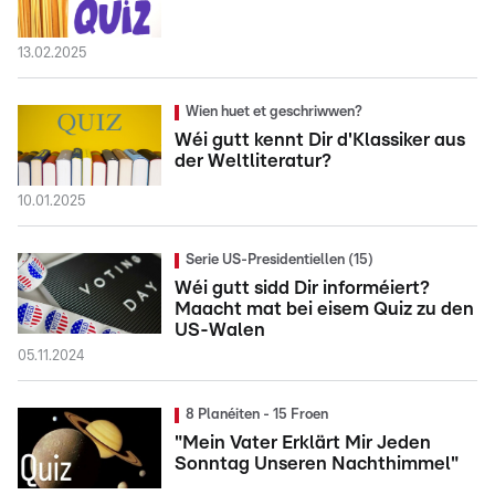
13.02.2025
Wien huet et geschriwwen?
Wéi gutt kennt Dir d'Klassiker aus
der Weltliteratur?
10.01.2025
Serie US-Presidentiellen (15)
Wéi gutt sidd Dir informéiert?
Maacht mat bei eisem Quiz zu den
US-Walen
05.11.2024
8 Planéiten - 15 Froen
"Mein Vater Erklärt Mir Jeden
Sonntag Unseren Nachthimmel"