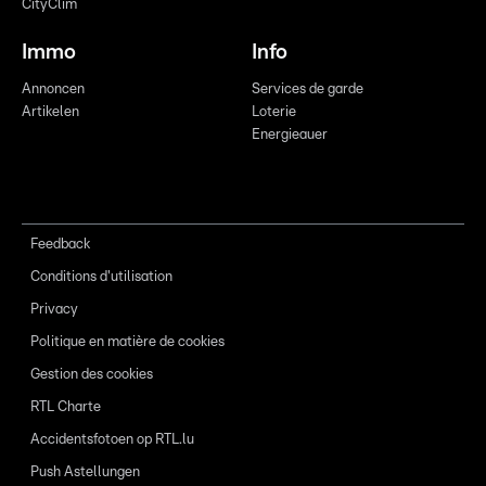
CityClim
Immo
Info
Annoncen
Services de garde
Artikelen
Loterie
Energieauer
Feedback
Conditions d'utilisation
Privacy
Politique en matière de cookies
Gestion des cookies
RTL Charte
Accidentsfotoen op RTL.lu
Push Astellungen