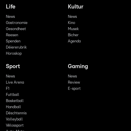
Life
Kultur
News
News
Gastronomie
Kino
Gesondheet
Musek
Reesen
Bicher
Spenden
Agenda
Déiererubrik
Horoskop
Sport
Gaming
News
News
Live Arena
Review
F1
E-sport
Futtball
Basketball
Handball
Dëschtennis
Volleyball
Vëlossport