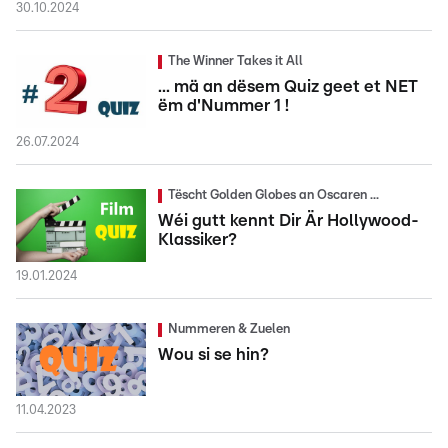
30.10.2024
The Winner Takes it All
... mä an dësem Quiz geet et NET
ëm d'Nummer 1 !
26.07.2024
Tëscht Golden Globes an Oscaren ...
Wéi gutt kennt Dir Är Hollywood-
Klassiker?
19.01.2024
Nummeren & Zuelen
Wou si se hin?
11.04.2023