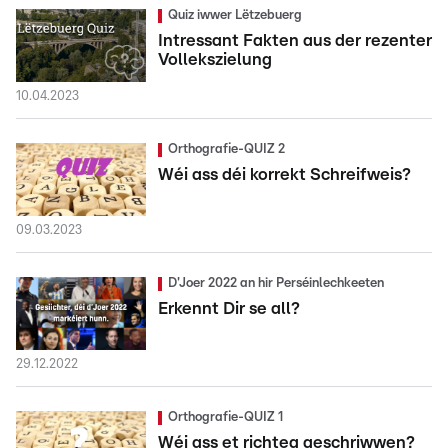
Quiz iwwer Lëtzebuerg
Intressant Fakten aus der rezenter
Vollekszielung
10.04.2023
Orthografie-QUIZ 2
Wéi ass déi korrekt Schreifweis?
09.03.2023
D'Joer 2022 an hir Perséinlechkeeten
Erkennt Dir se all?
29.12.2022
Orthografie-QUIZ 1
Wéi ass et richteg geschriwwen?