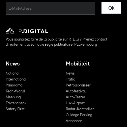
Ok
Vous souhaitez faire de la publicité sur RTL.lu ? Prenez contact
directement avec notre régie publicitaire IPLuxembourg
News
Mobilitéit
National
News
International
Trafic
Panorama
Pëtrolspräisser
Tech-World
Autofestival
Meenung
Auto-Tester
Faktencheck
Lux-Airport
Safety First
Radar-Kontrollen
Guidage Parking
Annoncen