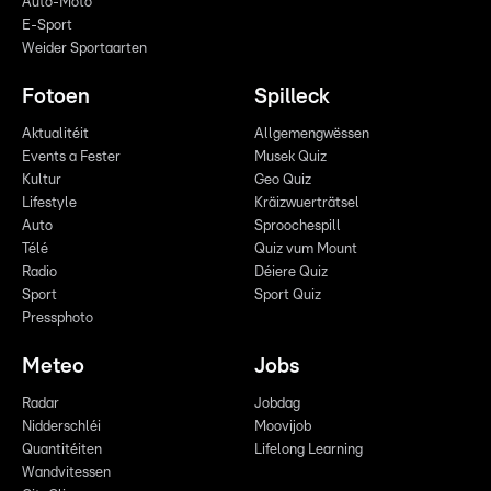
Auto-Moto
E-Sport
Weider Sportaarten
Fotoen
Spilleck
Aktualitéit
Allgemengwëssen
Events a Fester
Musek Quiz
Kultur
Geo Quiz
Lifestyle
Kräizwuerträtsel
Auto
Sproochespill
Télé
Quiz vum Mount
Radio
Déiere Quiz
Sport
Sport Quiz
Pressphoto
Meteo
Jobs
Radar
Jobdag
Nidderschléi
Moovijob
Quantitéiten
Lifelong Learning
Wandvitessen