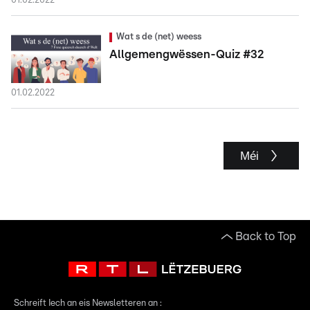
01.02.2022
Wat s de (net) weess
Allgemengwëssen-Quiz #32
01.02.2022
Méi
Back to Top
Schreift Iech an eis Newsletteren an :