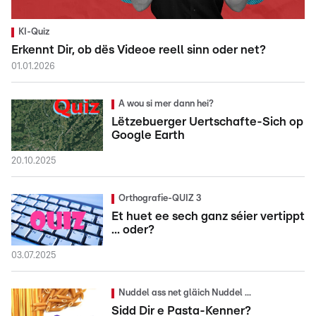
KI-Quiz
Erkennt Dir, ob dës Videoe reell sinn oder net?
01.01.2026
A wou si mer dann hei?
Lëtzebuerger Uertschafte-Sich op
Google Earth
20.10.2025
Orthografie-QUIZ 3
Et huet ee sech ganz séier vertippt
... oder?
03.07.2025
Nuddel ass net gläich Nuddel ...
Sidd Dir e Pasta-Kenner?