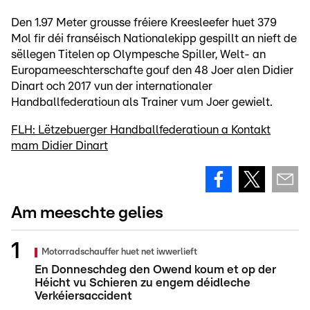
Den 1.97 Meter grousse fréiere Kreesleefer huet 379
Mol fir déi franséisch Nationalekipp gespillt an nieft de
sëllegen Titelen op Olympesche Spiller, Welt- an
Europameeschterschafte gouf den 48 Joer alen Didier
Dinart och 2017 vun der internationaler
Handballfederatioun als Trainer vum Joer gewielt.
FLH: Lëtzebuerger Handballfederatioun a Kontakt
mam Didier Dinart
Am meeschte gelies
Motorradschauffer huet net iwwerlieft
En Donneschdeg den Owend koum et op der
Héicht vu Schieren zu engem déidleche
Verkéiersaccident