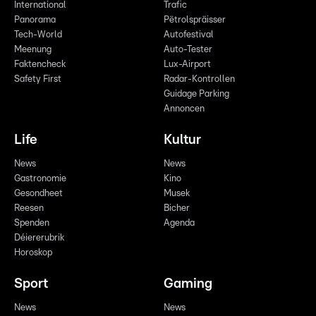
International
Trafic
Panorama
Pëtrolspräisser
Tech-World
Autofestival
Meenung
Auto-Tester
Faktencheck
Lux-Airport
Safety First
Radar-Kontrollen
Guidage Parking
Annoncen
Life
Kultur
News
News
Gastronomie
Kino
Gesondheet
Musek
Reesen
Bicher
Spenden
Agenda
Déiererubrik
Horoskop
Sport
Gaming
News
News