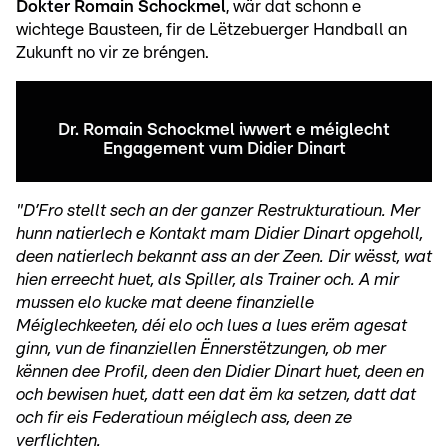
Dokter Romain Schockmel
, wär dat schonn e
wichtege Bausteen, fir de Lëtzebuerger Handball an
Zukunft no vir ze bréngen.
Dr. Romain Schockmel iwwert e méiglecht
Engagement vum Didier Dinart
"D’Fro stellt sech an der ganzer Restrukturatioun. Mer
hunn natierlech e Kontakt mam Didier Dinart opgeholl,
deen natierlech bekannt ass an der Zeen. Dir wësst, wat
hien erreecht huet, als Spiller, als Trainer och. A mir
mussen elo kucke mat deene finanzielle
Méiglechkeeten, déi elo och lues a lues erëm agesat
ginn, vun de finanziellen Ënnerstëtzungen, ob mer
kënnen dee Profil, deen den Didier Dinart huet, deen en
och bewisen huet, datt een dat ëm ka setzen, datt dat
och fir eis Federatioun méiglech ass, deen ze
verflichten.