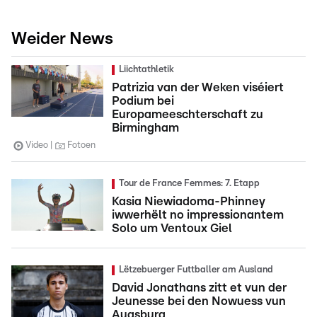
Weider News
Liichtathletik
Patrizia van der Weken viséiert
Podium bei
Europameeschterschaft zu
Birmingham
Video
Fotoen
Tour de France Femmes: 7. Etapp
Kasia Niewiadoma-Phinney
iwwerhëlt no impressionantem
Solo um Ventoux Giel
Lëtzebuerger Futtballer am Ausland
David Jonathans zitt et vun der
Jeunesse bei den Nowuess vun
Augsburg