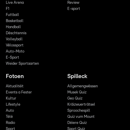
Live Arena
Review
F1
E-sport
Futtball
Basketball
Handball
Dëschtennis
Volleyball
Vëlossport
Auto-Moto
E-Sport
Weider Sportaarten
Fotoen
Spilleck
Aktualitéit
Allgemengwëssen
Events a Fester
Musek Quiz
Kultur
Geo Quiz
Lifestyle
Kräizwuerträtsel
Auto
Sproochespill
Télé
Quiz vum Mount
Radio
Déiere Quiz
Sport
Sport Quiz