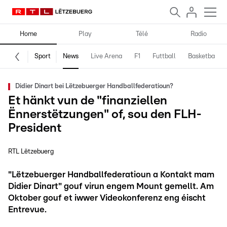
Home
Play
Télé
Radio
Sport
News
Live Arena
F1
Futtball
Basketball
Didier Dinart bei Lëtzebuerger Handballfederatioun?
Et hänkt vun de "finanziellen
Ënnerstëtzungen" of, sou den FLH-
President
RTL Lëtzebuerg
"Lëtzebuerger Handballfederatioun a Kontakt mam
Didier Dinart" gouf virun engem Mount gemellt. Am
Oktober gouf et iwwer Videokonferenz eng éischt
Entrevue.