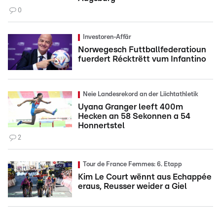
0
Investoren-Affär
Norwegesch Futtballfederatioun
fuerdert Récktrëtt vum Infantino
Neie Landesrekord an der Liichtathletik
Uyana Granger leeft 400m
Hecken an 58 Sekonnen a 54
Honnertstel
2
Tour de France Femmes: 6. Etapp
Kim Le Court wënnt aus Echappée
eraus, Reusser weider a Giel