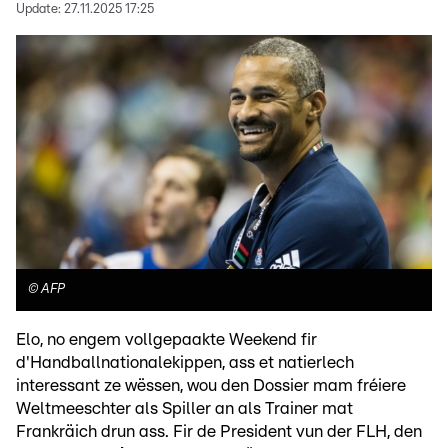
Update:
27.11.2025 17:25
©
AFP
Elo, no engem vollgepaakte Weekend fir
d'Handballnationalekippen, ass et natierlech
interessant ze wëssen, wou den Dossier mam fréiere
Weltmeeschter als Spiller an als Trainer mat
Frankräich drun ass. Fir de President vun der FLH, den