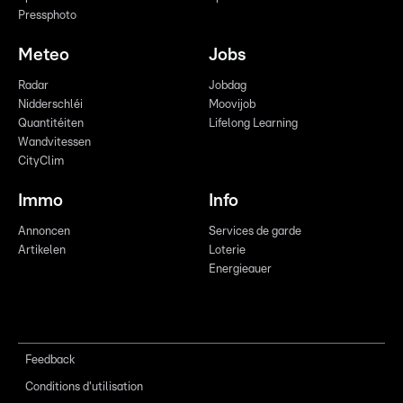
Pressphoto
Meteo
Jobs
Radar
Jobdag
Nidderschléi
Moovijob
Quantitéiten
Lifelong Learning
Wandvitessen
CityClim
Immo
Info
Annoncen
Services de garde
Artikelen
Loterie
Energieauer
Feedback
Conditions d'utilisation