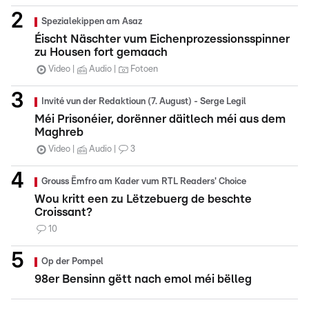
Spezialekippen am Asaz
Éischt Näschter vum Eichenprozessionsspinner
zu Housen fort gemaach
Video
Audio
Fotoen
Invité vun der Redaktioun (7. August) - Serge Legil
Méi Prisonéier, dorënner däitlech méi aus dem
Maghreb
Video
Audio
3
Grouss Ëmfro am Kader vum RTL Readers' Choice
Wou kritt een zu Lëtzebuerg de beschte
Croissant?
10
Op der Pompel
98er Bensinn gëtt nach emol méi bëlleg