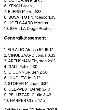
5. DONOVAN Mark ,,
6. KENCH Josh ,,
7. BJERG Mikkel 1:33
8. BUSATTO Francesco 1:35
9. HOELGAARD Markus ,,
10. SEVILLA Diego Pablo ,,
Generalklassement
1. EULALIO Afonso 52:15:17
2. VINGEGAARD Jonas 0:33
3. ARENSMAN Thymen 2:03
4. GALL Felix 2:30
5. O'CONNOR Ben 2:50
6. HINDLEY Jai 3:12
7. STORER Michael 3:34
8. GEE-WEST Derek 3:40
9. PELLIZZARI Giulio 3:42
10. HARPER Chris 4:15