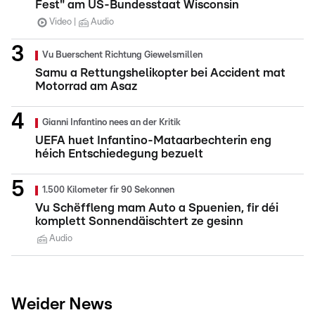
Fest" am US-Bundesstaat Wisconsin
Video
Audio
Vu Buerschent Richtung Giewelsmillen
Samu a Rettungshelikopter bei Accident mat
Motorrad am Asaz
Gianni Infantino nees an der Kritik
UEFA huet Infantino-Mataarbechterin eng
héich Entschiedegung bezuelt
1.500 Kilometer fir 90 Sekonnen
Vu Schëffleng mam Auto a Spuenien, fir déi
komplett Sonnendäischtert ze gesinn
Audio
Weider News