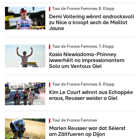
Tour de France Femmes: 8. Etapp
Demi Vollering wënnt androcksvoll
zu Nice a kroopt sech de Maillot
Jaune
Tour de France Femmes: 7. Etapp
Kasia Niewiadoma-Phinney
iwwerhëlt no impressionantem
Solo um Ventoux Giel
Tour de France Femmes: 6. Etapp
Kim Le Court wënnt aus Echappée
eraus, Reusser weider a Giel
Tour de France Femmes
Marlen Reusser war dat Séierst
am Zäitfueren op Dijon