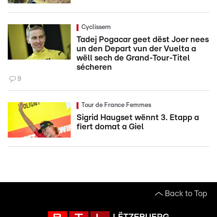
Cyclissem
Tadej Pogacar geet dëst Joer nees
un den Depart vun der Vuelta a
wëll sech de Grand-Tour-Titel
sécheren
9
Tour de France Femmes
Sigrid Haugset wënnt 3. Etapp a
fiert domat a Giel
Back to Top