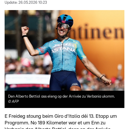
Update:
26.05.2026 10:23
Den Alberto Bettiol ass eleng op der Arrivée zu Verbania ukomm.
©
AFP
E Freideg stoung beim Giro d'Italia déi 13. Etapp um
Programm. No 189 Kilometer war et um Enn zu