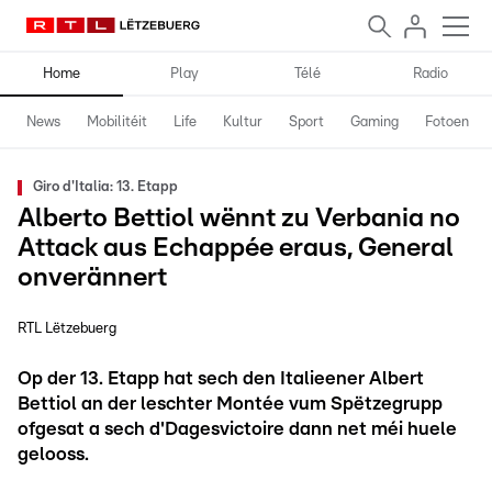
Home
Play
Télé
Radio
News
Mobilitéit
Life
Kultur
Sport
Gaming
Fotoen
Giro d'Italia: 13. Etapp
Alberto Bettiol wënnt zu Verbania no
Attack aus Echappée eraus, General
onverännert
RTL Lëtzebuerg
Op der 13. Etapp hat sech den Italieener Albert
Bettiol an der leschter Montée vum Spëtzegrupp
ofgesat a sech d'Dagesvictoire dann net méi huele
gelooss.