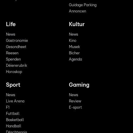
Guidage Parking
Annoncen
Life
Kultur
News
News
Gastronomie
Kino
Gesondheet
Musek
Reesen
Bicher
Spenden
Agenda
Déiererubrik
Horoskop
Sport
Gaming
News
News
Live Arena
Review
F1
E-sport
Futtball
Basketball
Handball
Dëschtennis