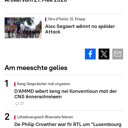
Artikel vum 21. Mee 2026
Giro d'Italia: 12. Etapp
Alec Segaert wënnt no spéider
Attack
Am meeschte gelies
Keng Gespréicher méi virgesinn
D'AMMD wäert keng nei Konventioun mat der
CNS ënnerschreiwen
27
Lëtzebuergesch Wuerzele feieren
De Philip Crowther war fir RTL um "Luxembourg