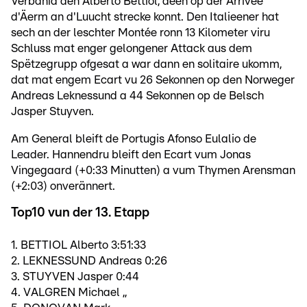
Verbania den Alberto Bettiol, deen op der Arrivée
d'Äerm an d'Luucht strecke konnt. Den Italieener hat
sech an der leschter Montée ronn 13 Kilometer viru
Schluss mat enger gelongener Attack aus dem
Spëtzegrupp ofgesat a war dann en solitaire ukomm,
dat mat engem Ecart vu 26 Sekonnen op den Norweger
Andreas Leknessund a 44 Sekonnen op de Belsch
Jasper Stuyven.
Am General bleift de Portugis Afonso Eulalio de
Leader. Hannendru bleift den Ecart vum Jonas
Vingegaard (+0:33 Minutten) a vum Thymen Arensman
(+2:03) onverännert.
Top10 vun der 13. Etapp
1. BETTIOL Alberto 3:51:33
2. LEKNESSUND Andreas 0:26
3. STUYVEN Jasper 0:44
4. VALGREN Michael ,,