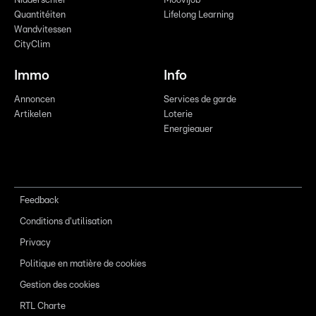
Nidderschléi
Moovijob
Quantitéiten
Lifelong Learning
Wandvitessen
CityClim
Immo
Info
Annoncen
Services de garde
Artikelen
Loterie
Energieauer
Feedback
Conditions d'utilisation
Privacy
Politique en matière de cookies
Gestion des cookies
RTL Charte