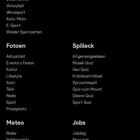
Volleyball
Vëlossport
Auto-Moto
E-Sport
Weider Sportaarten
Fotoen
Spilleck
Aktualitéit
Allgemengwëssen
Events a Fester
Musek Quiz
Kultur
Geo Quiz
Lifestyle
Kräizwuerträtsel
Auto
Sproochespill
Télé
Quiz vum Mount
Radio
Déiere Quiz
Sport
Sport Quiz
Pressphoto
Meteo
Jobs
Radar
Jobdag