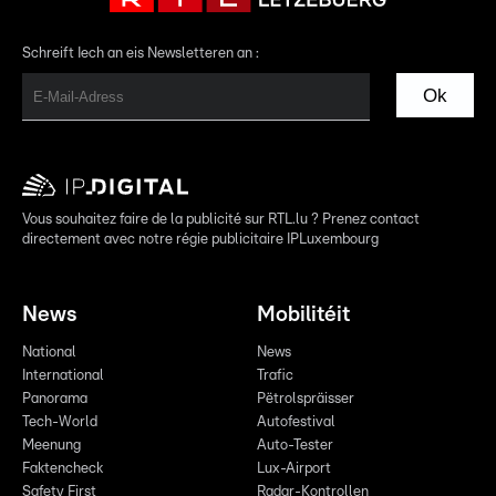
Schreift Iech an eis Newsletteren an :
Ok
Vous souhaitez faire de la publicité sur RTL.lu ? Prenez contact
directement avec notre régie publicitaire IPLuxembourg
News
Mobilitéit
National
News
International
Trafic
Panorama
Pëtrolspräisser
Tech-World
Autofestival
Meenung
Auto-Tester
Faktencheck
Lux-Airport
Safety First
Radar-Kontrollen