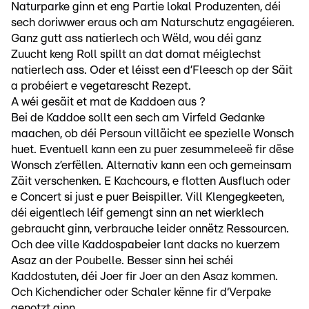
Naturparke ginn et eng Partie lokal Produzenten, déi
sech doriwwer eraus och am Naturschutz engagéieren.
Ganz gutt ass natierlech och Wëld, wou déi ganz
Zuucht keng Roll spillt an dat domat méiglechst
natierlech ass. Oder et léisst een d’Fleesch op der Säit
a probéiert e vegetarescht Rezept.
A wéi gesäit et mat de Kaddoen aus ?
Bei de Kaddoe sollt een sech am Virfeld Gedanke
maachen, ob déi Persoun villäicht ee spezielle Wonsch
huet. Eventuell kann een zu puer zesummeleeë fir dëse
Wonsch z’erfëllen. Alternativ kann een och gemeinsam
Zäit verschenken. E Kachcours, e flotten Ausfluch oder
e Concert si just e puer Beispiller. Vill Klengegkeeten,
déi eigentlech léif gemengt sinn an net wierklech
gebraucht ginn, verbrauche leider onnëtz Ressourcen.
Och dee ville Kaddospabeier lant dacks no kuerzem
Asaz an der Poubelle. Besser sinn hei schéi
Kaddostuten, déi Joer fir Joer an den Asaz kommen.
Och Kichendicher oder Schaler kënne fir d‘Verpake
genotzt ginn.