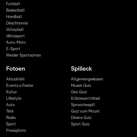
Futtball
Basketball
Handball
Dëschtennis
Volleyball
Vëlossport
Auto-Moto
E-Sport
Weider Sportaarten
Fotoen
Spilleck
Aktualitéit
Allgemengwëssen
Events a Fester
Musek Quiz
Kultur
Geo Quiz
Lifestyle
Kräizwuerträtsel
Auto
Sproochespill
Télé
Quiz vum Mount
Radio
Déiere Quiz
Sport
Sport Quiz
Pressphoto