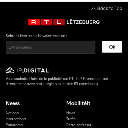
Back to Top
Schreift Iech an eis Newsletteren an :
Ok
Vous souhaitez faire de la publicité sur RTL.lu ? Prenez contact
directement avec notre régie publicitaire IPLuxembourg
News
Mobilitéit
National
News
International
Trafic
Panorama
Pëtrolspräisser