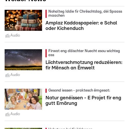
Nohalteg Iddie fir Chrëschtdag, déi Spaass
maachen
Amplaz Kaddospapeier: e Schal
oder Kichenduch
Audio
Firwat eng däischter Nuecht esou wichteg
ass
Liichtverschmotzung reduzéieren:
fir Mënsch an Ëmwelt
Audio
Gesond iessen - praktesch ëmgesat:
Natur genéissen - E Projet fir eng
gutt Ernärung
Audio