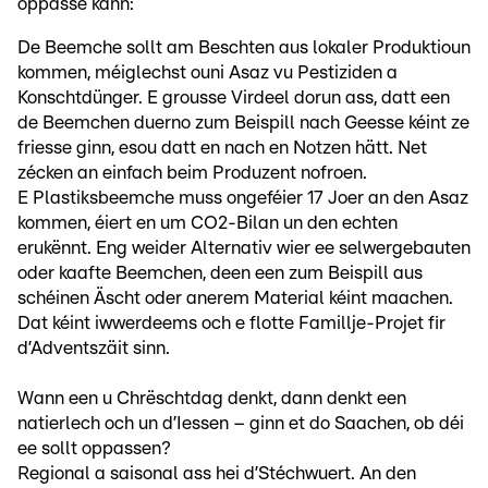
oppasse kann:
De Beemche sollt am Beschten aus lokaler Produktioun
kommen, méiglechst ouni Asaz vu Pestiziden a
Konschtdünger. E grousse Virdeel dorun ass, datt een
de Beemchen duerno zum Beispill nach Geesse kéint ze
friesse ginn, esou datt en nach en Notzen hätt. Net
zécken an einfach beim Produzent nofroen.
E Plastiksbeemche muss ongeféier 17 Joer an den Asaz
kommen, éiert en um CO2-Bilan un den echten
erukënnt. Eng weider Alternativ wier ee selwergebauten
oder kaafte Beemchen, deen een zum Beispill aus
schéinen Äscht oder anerem Material kéint maachen.
Dat kéint iwwerdeems och e flotte Famillje-Projet fir
d’Adventszäit sinn.
Wann een u Chrëschtdag denkt, dann denkt een
natierlech och un d’Iessen – ginn et do Saachen, ob déi
ee sollt oppassen?
Regional a saisonal ass hei d’Stéchwuert. An den