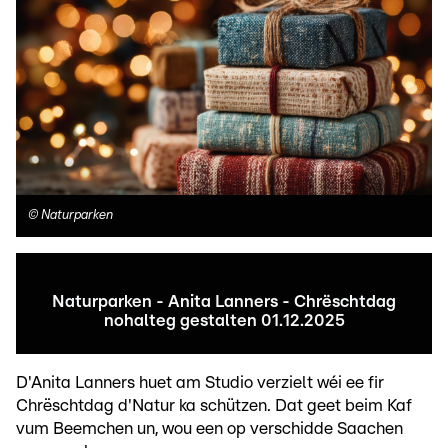
©
Naturparken
Naturparken - Anita Lanners - Chrëschtdag
nohalteg gestalten 01.12.2025
D'Anita Lanners huet am Studio verzielt wéi ee fir
Chrëschtdag d'Natur ka schützen. Dat geet beim Kaf
vum Beemchen un, wou een op verschidde Saachen