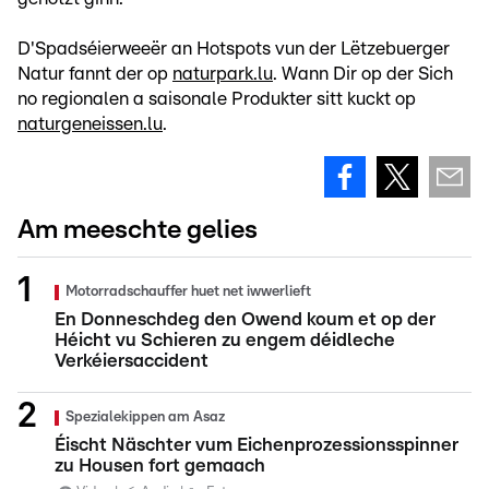
D'Spadséierweeër an Hotspots vun der Lëtzebuerger
Natur fannt der op
naturpark.lu
. Wann Dir op der Sich
no regionalen a saisonale Produkter sitt kuckt op
naturgeneissen.lu
.
Am meeschte gelies
Motorradschauffer huet net iwwerlieft
En Donneschdeg den Owend koum et op der
Héicht vu Schieren zu engem déidleche
Verkéiersaccident
Spezialekippen am Asaz
Éischt Näschter vum Eichenprozessionsspinner
zu Housen fort gemaach