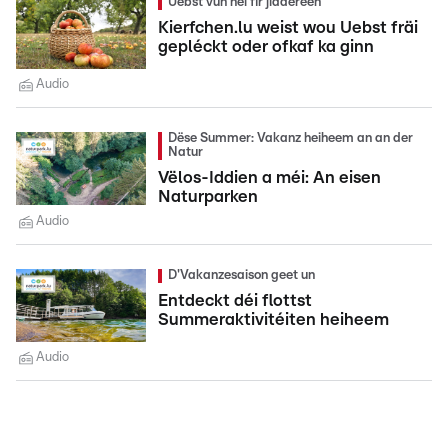
Uebst vun hei fir jiddereen
Kierfchen.lu weist wou Uebst fräi
gepléckt oder ofkaf ka ginn
Audio
Dëse Summer: Vakanz heiheem an an der
Natur
Vëlos-Iddien a méi: An eisen
Naturparken
Audio
D'Vakanzesaison geet un
Entdeckt déi flottst
Summeraktivitéiten heiheem
Audio