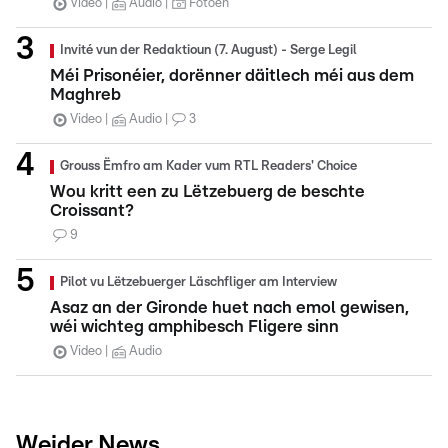
Video
Audio
Fotoen
Invité vun der Redaktioun (7. August) - Serge Legil
Méi Prisonéier, dorënner däitlech méi aus dem
Maghreb
Video
Audio
3
Grouss Ëmfro am Kader vum RTL Readers' Choice
Wou kritt een zu Lëtzebuerg de beschte
Croissant?
9
Pilot vu Lëtzebuerger Läschfliger am Interview
Asaz an der Gironde huet nach emol gewisen,
wéi wichteg amphibesch Fligere sinn
Video
Audio
Weider News