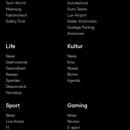
Tech-World
Autofestival
Meenung
Auto-Tester
Faktencheck
Lux-Airport
Safety First
Radar-Kontrollen
Guidage Parking
Annoncen
Life
Kultur
News
News
Gastronomie
Kino
Gesondheet
Musek
Reesen
Bicher
Spenden
Agenda
Déiererubrik
Horoskop
Sport
Gaming
News
News
Live Arena
Review
F1
E-sport