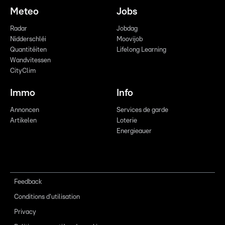
Meteo
Jobs
Radar
Jobdag
Nidderschléi
Moovijob
Quantitéiten
Lifelong Learning
Wandvitessen
CityClim
Immo
Info
Annoncen
Services de garde
Artikelen
Loterie
Energieauer
Feedback
Conditions d'utilisation
Privacy