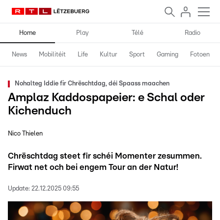
Home
Play
Télé
Radio
News
Mobilitéit
Life
Kultur
Sport
Gaming
Fotoen
Nohalteg Iddie fir Chrëschtdag, déi Spaass maachen
Amplaz Kaddospapeier: e Schal oder
Kichenduch
Nico Thielen
Chrëschtdag steet fir schéi Momenter zesummen.
Firwat net och bei engem Tour an der Natur!
Update:
22.12.2025 09:55