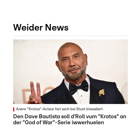
Weider News
Anere "Kratos"-Acteur hat sech bei Stunt blesséiert
Den Dave Bautista soll d'Roll vum "Kratos" an
der "God of War"-Serie iwwerhuelen