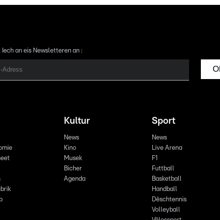
 Iech an eis Newsletteren an :
O
Kultur
Sport
News
News
omie
Kino
Live Arena
eet
Musek
F1
Bicher
Futtball
n
Agenda
Basketball
brik
Handball
p
Dëschtennis
Volleyball