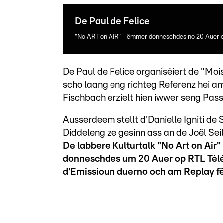
De Paul de Felice
"No ART on AIR" - ëmmer donneschdes no 20 Auer e 
De Paul de Felice organiséiert de "Mo
scho laang eng richteg Referenz hei 
Fischbach erzielt hien iwwer seng Pass
Ausserdeem stellt d'Danielle Igniti de 
Diddeleng ze gesinn ass an de Joël Sei
De labbere Kulturtalk "No Art on Ai
donneschdes um 20 Auer op RTL Télé
d'Emissioun duerno och am Replay fë