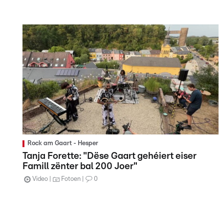
Rock am Gaart - Hesper
Tanja Forette: "Dëse Gaart gehéiert eiser
Famill zënter bal 200 Joer"
Video
Fotoen
0