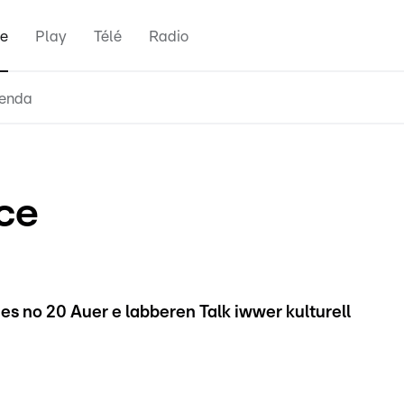
e
Play
Télé
Radio
enda
ice
 no 20 Auer e labberen Talk iwwer kulturell