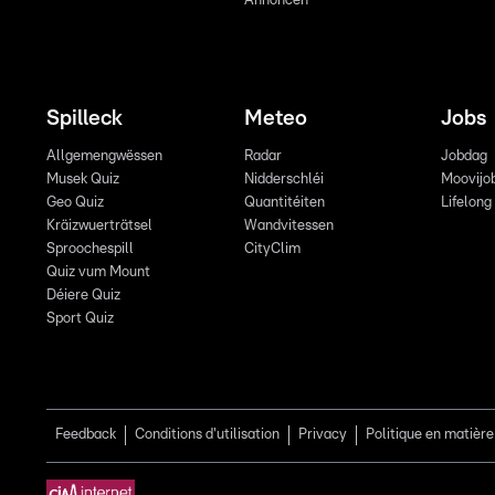
Annoncen
Spilleck
Meteo
Jobs
Allgemengwëssen
Radar
Jobdag
Musek Quiz
Nidderschléi
Moovijo
Geo Quiz
Quantitéiten
Lifelong
Kräizwuerträtsel
Wandvitessen
Sproochespill
CityClim
Quiz vum Mount
Déiere Quiz
Sport Quiz
Feedback
Conditions d'utilisation
Privacy
Politique en matière