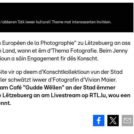
labberen Talk iwwer kulturell Theme mat interessanten Invitéen.
is Européen de la Photographie" zu Lëtzebuerg an ass
am Land, wann et ëm d'Thema Fotografie. Beim Jenny
ioun a säin Engagement fir dës Konscht.
Site vir op deem d'Konschtkollektioun vun der Stad
ller schwätzt iwwer d'Fotografin d'Vivian Maier.
r" am Café "Gudde Wëllen" an der Stad ëmmer
 Lëtzebuerg an am Livestream op RTL.lu, wou een
nnt.