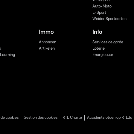
Vëlossport
Auto-Moto
E-Sport
Weider Sportaarten
Immo
Info
Annoncen
Services de garde
b
Artikelen
Loterie
 Learning
Energieauer
 de cookies
Gestion des cookies
RTL Charte
Accidentsfotoen op RTL.lu