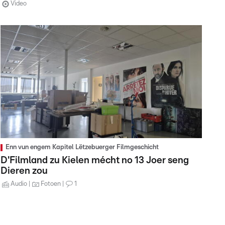
Video
Enn vun engem Kapitel Lëtzebuerger Filmgeschicht
D'Filmland zu Kielen mécht no 13 Joer seng
Dieren zou
Audio
Fotoen
1