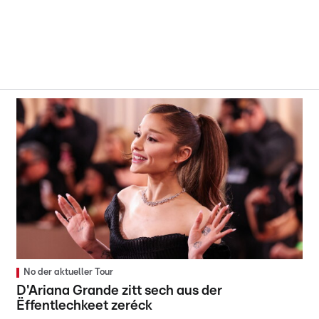
No der aktueller Tour
D'Ariana Grande zitt sech aus der
Ëffentlechkeet zeréck