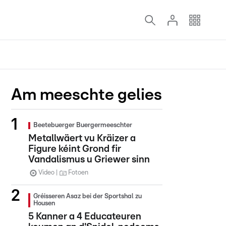
Am meeschte gelies
Beetebuerger Buergermeeschter
Metallwäert vu Kräizer a
Figure kéint Grond fir
Vandalismus u Griewer sinn
Video
Fotoen
Gréisseren Asaz bei der Sportshal zu
Housen
5 Kanner a 4 Educateuren