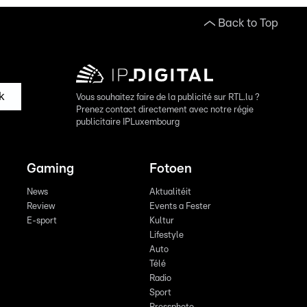
Back to Top
k
Vous souhaitez faire de la publicité sur RTL.lu ?
Prenez contact directement avec notre régie
publicitaire IPLuxembourg
Gaming
Fotoen
News
Aktualitéit
Review
Events a Fester
E-sport
Kultur
Lifestyle
Auto
Télé
Radio
Sport