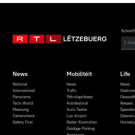
Schreift
News
Mobilitéit
Life
National
News
News
International
Trafic
Gastron
Panorama
Pëtrolspräisser
Gesondh
Tech-World
Autofestival
Reesen
Meenung
Auto-Tester
Spende
Faktencheck
Lux-Airport
Déiereru
Safety First
Radar-Kontrollen
Horosko
Guidage Parking