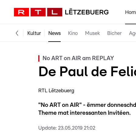
Hom
Kultur
News
Kino
Musek
Bicher
Ag
No ART on AIR am REPLAY
De Paul de Fel
RTL Lëtzebuerg
"No ART on AIR" - ëmmer donneschdes
Theme mat interessanten Invitéen.
Update:
23.05.2019 21:02