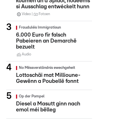
koumen an d'Spidol, nodeems
si Ausschlag entwéckelt hunn
Video
Fotoen
Frauduléis Immigratioun
6.000 Euro fir falsch
Pabeieren an Demarchë
bezuelt
Audio
No Mëssverständnis ewechgeheit
Lottoschäi mat Millioune-
Gewënn a Poubellë fonnt
Op der Pompel
Diesel a Masutt ginn nach
emol méi bëlleg