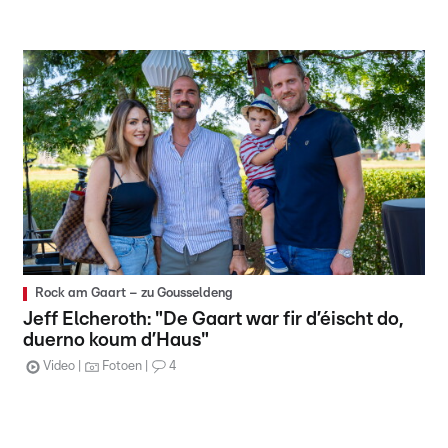
Rock am Gaart – zu Gousseldeng
Jeff Elcheroth: "De Gaart war fir d’éischt do,
duerno koum d’Haus"
Video
Fotoen
4