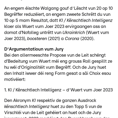
An engem éischte Walgang gouf dʼLëscht vun 20 op 10
Begrëffer reduzéiert, an engem zweete Schrëtt du vun
10 op 5 mam Resultat, datt
KI / Kënschtlech Intelligenz
kloer als Wuert vum Joer 2023 ervirgaangen ass an
domat d’Nofolleg untrëtt vun
Ukrainkrich
(Wuert vum
Joer 2023),
boosteren
(2021) a
Corona
(2020).
DʼArgumentatioun vum Jury
Bei den allermeeschte Propose vun de Leit schéngt
d’Bedeitung vum Wuert méi eng grouss Roll gespillt ze
hu wéi d’Originalitéit vum Begrëff. Och de Jury huet
den Inhalt iwwer déi reng Form gesat a säi Choix esou
motivéiert:
1. KI / Kënschtlech Intelligenz – dʼWuert vum Joer 2023
Den Akronym
KI
respektiv de ganzen Ausdrock
kënschtlech Intelligenz
huet zu den Topp 5 vun de
Virschléi vun de Leit gehéiert an huet och de Jury