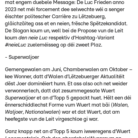
mat engem duebele Message: De Luc Frieden anno
2023 net méi forcement dee selwechte wéi a senger
éischter politescher Carrière zu Lëtzebuerg,
gläichzäiteg ass et en neien, frësche Spëtzekandidat.
De Slogan koum un, well bei de Propose vun de Leit
koum
den neie Luc
respektiv d’Hashtag-Variant
#neieLuc
zueleméisseg op déi zweet Plaz.
- Superwaljoer
Gemengewalen am Juni, Chamberwalen am Oktober –
kee Wonner, datt d’Walen d’Lëtzebuerger Aktualitéit
dëst Joer dominéiert hunn. Et ass also och net weider
verwonnerlech, datt dat zesummegesate Wuert
Superwaljoer
et an d’Topp 5 gepackt huet. Hëlt een déi
ënnerschiddlechst Forme vum Wuert mat bäi (
Walen
,
Waljoer
,
Nationalwalen
) war et dat Wuert, dat am
heefegste vun de Leit virgeschloe gi war.
Ganz knapp net an d’Topp 5 koum iwweregens d’Wuert