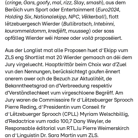
(
cringe
,
Gars
,
goofy
,
mal
,
rizz
,
Slay
,
smash
), aus dem
Beräich vum Sport oder Entertainment (
Euro2024
,
Holding Six
,
Nationalekipp
,
NPC
,
Vëlkerball
), flott
lëtzebuergesch Wierder (
Bullibratsch
,
Intebinni
,
kourommeldomm
,
kredjëft
,
muusseg
) oder soss
opfälleg Wierder wéi
Hanee
oder
voilà
proposéiert.
Aus der Longlist mat alle Proposen huet dʼEkipp vum
ZLS eng Shortlist mat 20 Wierder gemaach an déi dem
Jury virgeluecht. Haaptkrittär beim Choix war d’Zuel
vun den Nennungen, berücksichtegt goufen ënnert
anerem awer och de Bezuch zur Aktualitéit, de
Bekanntheetsgrad an d’Verbreedung respektiv
d’Verständlechkeet vum virgeschloene Begrëff. Am
Jury waren de Commissaire fir dʼLëtzebuerger Sprooch
Pierre Reding, dʼPresidentin vum Conseil fir
dʼLëtzebuerger Sprooch (CPLL) Myriam Welschbillig,
d’Redactrice vum radio 100,7 Dany Weyler, de
Responsable éditorial vun RTL.lu Pierre Weimerskirch
an dʼLinguistin Dr. Sara Martin vum ZLS.