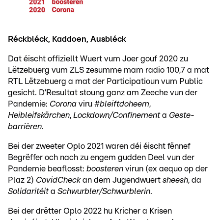
Réckbléck, Kaddoen, Ausbléck
Dat éischt offiziellt Wuert vum Joer gouf 2020 zu
Lëtzebuerg vum ZLS zesumme mam radio 100,7 a mat
RTL Lëtzebuerg a mat der Participatioun vum Public
gesicht. D’Resultat stoung ganz am Zeeche vun der
Pandemie:
Corona
viru #
bleiftdoheem
,
Heibleifskärchen
,
Lockdown/Confinement
a
Geste
-
barrièren
.
Bei der zweeter Oplo 2021 waren déi éischt fënnef
Begrëffer och nach zu engem gudden Deel vun der
Pandemie beaflosst:
boosteren
virun (ex aequo op der
Plaz 2)
CovidCheck
an dem Jugendwuert
sheesh
, da
Solidaritéit
a
Schwurbler/Schwurblerin
.
Bei der drëtter Oplo 2022 hu Kricher a Krisen