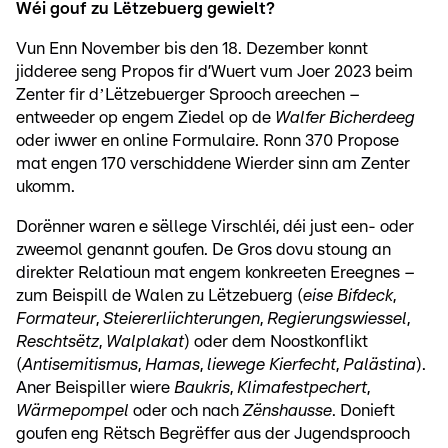
Wéi gouf zu Lëtzebuerg gewielt?
Vun Enn November bis den 18. Dezember konnt
jidderee seng Propos fir d’Wuert vum Joer 2023 beim
Zenter fir dʼLëtzebuerger Sprooch areechen –
entweeder op engem Ziedel op de
Walfer Bicherdeeg
oder iwwer en online Formulaire. Ronn 370 Propose
mat engen 170 verschiddene Wierder sinn am Zenter
ukomm.
Dorënner waren e sëllege Virschléi, déi just een- oder
zweemol genannt goufen. De Gros dovu stoung an
direkter Relatioun mat engem konkreeten Ereegnes –
zum Beispill de Walen zu Lëtzebuerg (
eise Bifdeck
,
Formateur
,
Steiererliichterungen
,
Regierungswiessel
,
Reschtsëtz
,
Walplakat
) oder dem Noostkonflikt
(
Antisemitismus
,
Hamas
,
liewege Kierfecht
,
Palästina
).
Aner Beispiller wiere
Baukris
,
Klimafestpechert
,
Wärmepompel
oder och nach
Zënshausse
. Donieft
goufen eng Rëtsch Begrëffer aus der Jugendsprooch