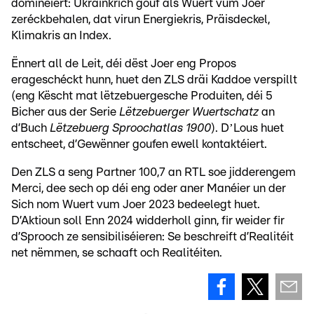
dominéiert: Ukrainkrich gouf als Wuert vum Joer
zeréckbehalen, dat virun Energiekris, Präisdeckel,
Klimakris an Index.
Ënnert all de Leit, déi dëst Joer eng Propos
erageschéckt hunn, huet den ZLS dräi Kaddoe verspillt
(eng Këscht mat lëtzebuergesche Produiten, déi 5
Bicher aus der Serie
Lëtzebuerger Wuertschatz
an
d’Buch
Lëtzebuerg Sproochatlas 1900
). DʼLous huet
entscheet, d’Gewënner goufen ewell kontaktéiert.
Den ZLS a seng Partner 100,7 an RTL soe jidderengem
Merci, dee sech op déi eng oder aner Manéier un der
Sich nom Wuert vum Joer 2023 bedeelegt huet.
D’Aktioun soll Enn 2024 widderholl ginn, fir weider fir
d’Sprooch ze sensibiliséieren: Se beschreift d’Realitéit
net nëmmen, se schaaft och Realitéiten.