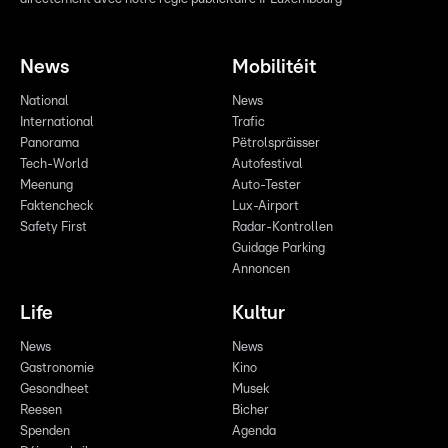
News
Mobilitéit
National
News
International
Trafic
Panorama
Pëtrolspräisser
Tech-World
Autofestival
Meenung
Auto-Tester
Faktencheck
Lux-Airport
Safety First
Radar-Kontrollen
Guidage Parking
Annoncen
Life
Kultur
News
News
Gastronomie
Kino
Gesondheet
Musek
Reesen
Bicher
Spenden
Agenda