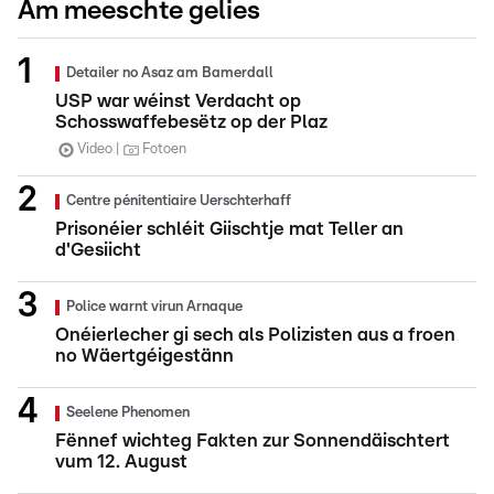
Am meeschte gelies
Detailer no Asaz am Bamerdall
USP war wéinst Verdacht op
Schosswaffebesëtz op der Plaz
Video
Fotoen
Centre pénitentiaire Uerschterhaff
Prisonéier schléit Giischtje mat Teller an
d'Gesiicht
Police warnt virun Arnaque
Onéierlecher gi sech als Polizisten aus a froen
no Wäertgéigestänn
Seelene Phenomen
Fënnef wichteg Fakten zur Sonnendäischtert
vum 12. August