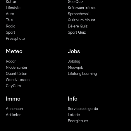
Kultur
Geo Quiz
Lifestyle
Kräizwuerträtsel
Auto
Sproochespill
Télé
Quiz vum Mount
Radio
Déiere Quiz
Sport
Sport Quiz
Pressphoto
Meteo
Jobs
Radar
Jobdag
Nidderschléi
Moovijob
Quantitéiten
Lifelong Learning
Wandvitessen
CityClim
Immo
Info
Annoncen
Services de garde
Artikelen
Loterie
Energieauer