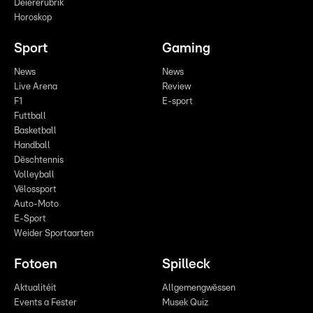
Déiererubrik
Horoskop
Sport
Gaming
News
News
Live Arena
Review
F1
E-sport
Futtball
Basketball
Handball
Dëschtennis
Volleyball
Vëlossport
Auto-Moto
E-Sport
Weider Sportaarten
Fotoen
Spilleck
Aktualitéit
Allgemengwëssen
Events a Fester
Musek Quiz