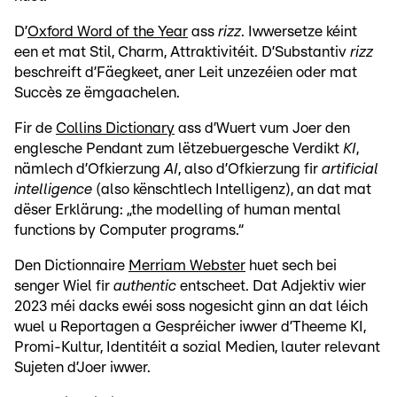
D’
Oxford Word of the Year
ass
rizz
. Iwwersetze kéint
een et mat Stil, Charm, Attraktivitéit. D’Substantiv
rizz
beschreift d’Fäegkeet, aner Leit unzezéien oder mat
Succès ze ëmgaachelen.
Fir de
Collins Dictionary
ass d’Wuert vum Joer den
englesche Pendant zum lëtzebuergesche Verdikt
KI
,
nämlech d’Ofkierzung
AI
, also d’Ofkierzung fir
artificial
intelligence
(also kënschtlech Intelligenz), an dat mat
dëser Erklärung: „the modelling of human mental
functions by Computer programs.“
Den Dictionnaire
Merriam Webster
huet sech bei
senger Wiel fir
authentic
entscheet. Dat Adjektiv wier
2023 méi dacks ewéi soss nogesicht ginn an dat léich
wuel u Reportagen a Gespréicher iwwer d’Theeme KI,
Promi-Kultur, Identitéit a sozial Medien, lauter relevant
Sujeten d’Joer iwwer.