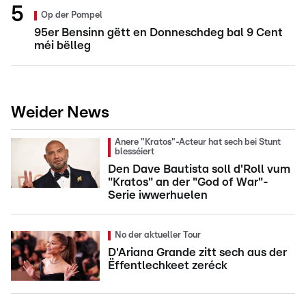
Op der Pompel
95er Bensinn gëtt en Donneschdeg bal 9 Cent
méi bëlleg
Weider News
Anere "Kratos"-Acteur hat sech bei Stunt
blesséiert
Den Dave Bautista soll d'Roll vum
"Kratos" an der "God of War"-
Serie iwwerhuelen
No der aktueller Tour
D'Ariana Grande zitt sech aus der
Ëffentlechkeet zeréck