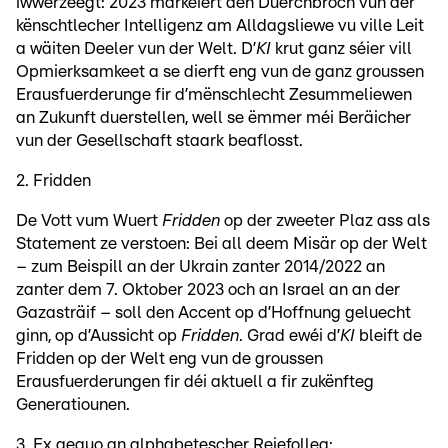
iwwerzeegt: 2023 markéiert den Duerchbroch vun der
kënschtlecher Intelligenz am Alldagsliewe vu ville Leit
a wäiten Deeler vun der Welt. D’
KI
krut ganz séier vill
Opmierksamkeet a se dierft eng vun de ganz groussen
Erausfuerderunge fir d’mënschlecht Zesummeliewen
an Zukunft duerstellen, well se ëmmer méi Beräicher
vun der Gesellschaft staark beaflosst.
2. Fridden
De Vott vum Wuert
Fridden
op der zweeter Plaz ass als
Statement ze verstoen: Bei all deem Misär op der Welt
– zum Beispill an der Ukrain zanter 2014/2022 an
zanter dem 7. Oktober 2023 och an Israel an an der
Gazasträif – soll den Accent op d’Hoffnung geluecht
ginn, op d’Aussicht op
Fridden
. Grad ewéi d’
KI
bleift de
Fridden op der Welt eng vun de groussen
Erausfuerderungen fir déi aktuell a fir zukënfteg
Generatiounen.
3. Ex aequo an alphabetescher Reiefolleg: