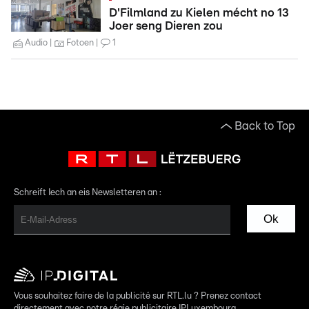
D'Filmland zu Kielen mécht no 13
Joer seng Dieren zou
Audio
Fotoen
1
Back to Top
Schreift Iech an eis Newsletteren an :
Ok
Vous souhaitez faire de la publicité sur RTL.lu ? Prenez contact
directement avec notre régie publicitaire IPLuxembourg