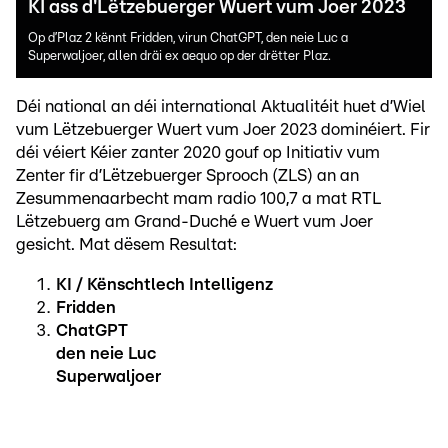
KI ass d'Lëtzebuerger Wuert vum Joer 2023
Op d’Plaz 2 kënnt Fridden, virun ChatGPT, den neie Luc a
Superwaljoer, allen dräi ex aequo op der drëtter Plaz.
Déi national an déi international Aktualitéit huet d’Wiel
vum Lëtzebuerger Wuert vum Joer 2023 dominéiert. Fir
déi véiert Kéier zanter 2020 gouf op Initiativ vum
Zenter fir d’Lëtzebuerger Sprooch (ZLS) an an
Zesummenaarbecht mam radio 100,7 a mat RTL
Lëtzebuerg am Grand-Duché e Wuert vum Joer
gesicht. Mat dësem Resultat:
KI / Kënschtlech Intelligenz
Fridden
ChatGPT
den neie Luc
Superwaljoer