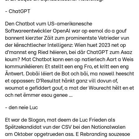
- ChatGPT
Den Chatbot vum US-amerikanesche
Softwareentwéckler OpenAI war op eemol do a gouf
bannent kierzter Zäit zum prominentste Vetrieder vun
der kënschtlecher Intelligenz: Wien huet 2023 net op
d’mannst eng Ried héieren, bei där ChatGPT zum Asaz
koum? Mat Chatbot kann een op natierlech Aart a Weis
kommunikéieren: Et stellt een eng Fro, et kritt een eng
Äntwert. Dobäi léiert de Bot och bäi, ma nawell heescht
et oppassen: D’Resultat hänkt ganz vill dovun of,
woumat e gefiddert gouf, a mat der Wourecht hëlt en et
och net ëmmer esou genee ...
- den neie Luc
Et war de Slogan, mat deem de Luc Frieden als
Spëtzekandidat vun der CSV bei den Nationalwalen
am Oktober opgetrueden ass. E Rebranding souzesoe