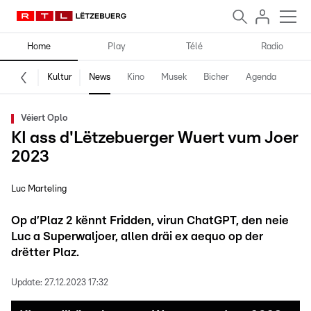
Home
Play
Télé
Radio
Kultur
News
Kino
Musek
Bicher
Agenda
Véiert Oplo
KI ass d'Lëtzebuerger Wuert vum Joer
2023
Luc Marteling
Op d’Plaz 2 kënnt Fridden, virun ChatGPT, den neie
Luc a Superwaljoer, allen dräi ex aequo op der
drëtter Plaz.
Update:
27.12.2023 17:32