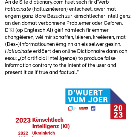
An de Site
dictionary.com
huet sech fir d’Verb
hallucinate
(halluzinéieren) entscheet, awer mat
engem ganz klore Bezuch zur kënschtlecher Intelligenz
an den domat verbonnene Problemer oder Geforen.
D’KI (op Englesch AI) géif nämlech fir ëmmer
changéieren, wéi mir schaffen, léieren, kreéieren, mat
(Des-)Informatiounen ëmginn an eis selwer gesinn.
Hallucinate
erkläert den online Dictionnaire dann och
esou: „(of artificial intelligence) to produce false
information contrary to the intent of the user and
present it as if true and factual.“