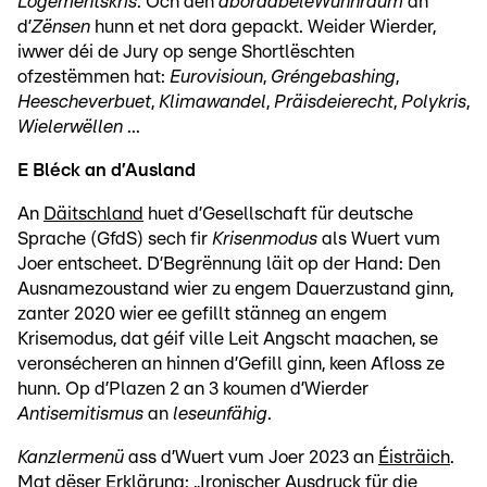
Logementskris
. Och den
abordabele
Wunnraum
an
d’
Zënsen
hunn et net dora gepackt. Weider Wierder,
iwwer déi de Jury op senge Shortlëschten
ofzestëmmen hat:
Eurovisioun
,
Gréngebashing
,
Heescheverbuet
,
Klimawandel
,
Präisdeierecht
,
Polykris
,
Wielerwëllen
...
E Bléck an d’Ausland
An
Däitschland
huet d’Gesellschaft für deutsche
Sprache (GfdS) sech fir
Krisenmodus
als Wuert vum
Joer entscheet. D’Begrënnung läit op der Hand: Den
Ausnamezoustand wier zu engem Dauerzustand ginn,
zanter 2020 wier ee gefillt stänneg an engem
Krisemodus, dat géif ville Leit Angscht maachen, se
veronsécheren an hinnen d’Gefill ginn, keen Afloss ze
hunn. Op d’Plazen 2 an 3 koumen d’Wierder
Antisemitismus
an
leseunfähig
.
Kanzlermenü
ass d’Wuert vum Joer 2023 an
Éisträich
.
Mat dëser Erklärung: „Ironischer Ausdruck für die