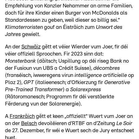
Empfehlung von Kanzler Nehammer an arme Familien,
doch für ihre Kinder einen Burger von McDonalds als
Standardessen zu geben, weil dieser so billig sei.“
Klimaterroristen
gouf an Éisträich zum
Unwort des
Jahres
gewielt.
An der
Schwäiz
gëtt et véier Wierder vum Joer, fir déi
véier offiziell Sproochen. Fir 2023 sinn dat:
Monsterbank
(däitsch; Uspillung op déi riseg Bank no
der Fusioun vun UBS a Crédit Suisse),
décombres
(franséisch, iwweregens virun
intelligence artificielle
op
Plaz 2),
GPT
(italieenesch; d’Ofkierzung fir
Generative
Pre-Trained Transformer
) a
Solarexpress
(Rätoromanesch; Programm fir déi verstäerkte
Fërderung vun der Solarenergie).
A
Frankräich
gëtt et keen „offiziellt“ Wuert vum Joer an
an der
Belsch
devoiléieren d’RTBF an d’Zeitung
Le Soir
de 27. Dezember, fir wéi e Wuert sech de Jury entscheet
huet.