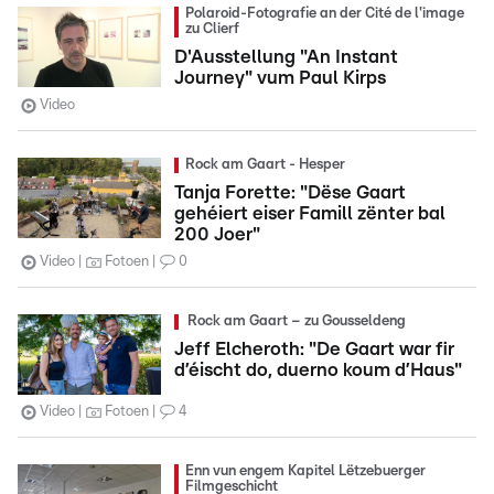
Polaroid-Fotografie an der Cité de l'image
zu Clierf
D'Ausstellung "An Instant
Journey" vum Paul Kirps
Video
Rock am Gaart - Hesper
Tanja Forette: "Dëse Gaart
gehéiert eiser Famill zënter bal
200 Joer"
Video
Fotoen
0
Rock am Gaart – zu Gousseldeng
Jeff Elcheroth: "De Gaart war fir
d’éischt do, duerno koum d’Haus"
Video
Fotoen
4
Enn vun engem Kapitel Lëtzebuerger
Filmgeschicht