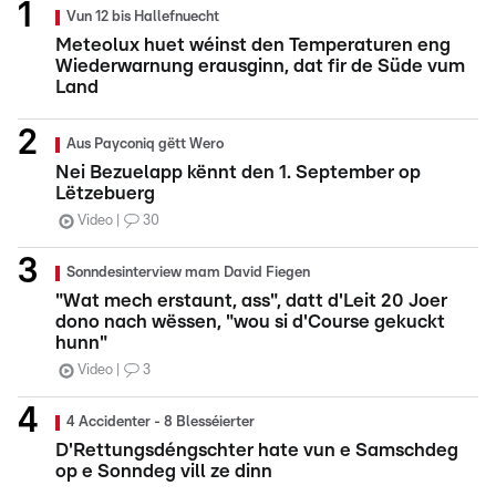
Vun 12 bis Hallefnuecht
Meteolux huet wéinst den Temperaturen eng
Wiederwarnung erausginn, dat fir de Süde vum
Land
Aus Payconiq gëtt Wero
Nei Bezuelapp kënnt den 1. September op
Lëtzebuerg
Video
30
Sonndesinterview mam David Fiegen
"Wat mech erstaunt, ass", datt d'Leit 20 Joer
dono nach wëssen, "wou si d'Course gekuckt
hunn"
Video
3
4 Accidenter - 8 Blesséierter
D'Rettungsdéngschter hate vun e Samschdeg
op e Sonndeg vill ze dinn