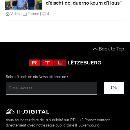
d’éischt do, duerno koum d’Haus"
Video
Fotoen
4
Back to Top
Schreift Iech an eis Newsletteren an :
Ok
Vous souhaitez faire de la publicité sur RTL.lu ? Prenez contact
directement avec notre régie publicitaire IPLuxembourg