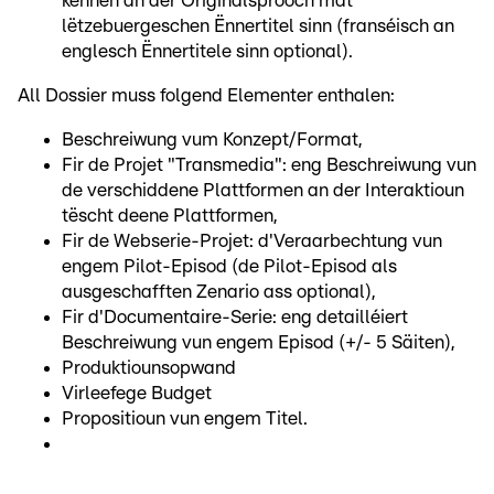
kënnen an der Originalsprooch mat
lëtzebuergeschen Ënnertitel sinn (franséisch an
englesch Ënnertitele sinn optional).
All Dossier muss folgend Elementer enthalen:
Beschreiwung vum Konzept/Format,
Fir de Projet "Transmedia": eng Beschreiwung vun
de verschiddene Plattformen an der Interaktioun
tëscht deene Plattformen,
Fir de Webserie-Projet: d'Veraarbechtung vun
engem Pilot-Episod (de Pilot-Episod als
ausgeschafften Zenario ass optional),
Fir d'Documentaire-Serie: eng detailléiert
Beschreiwung vun engem Episod (+/- 5 Säiten),
Produktiounsopwand
Virleefege Budget
Propositioun vun engem Titel.