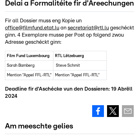
Delai a Formalitéite fir d'Areechungen
Fir all Dossier muss eng Kopie un
office@filmfund.etat.lu
an
secretariat@rtl.lu
geschéckt
ginn. 4 Exemplare musse per Post op folgend zwou
Adresse geschéckt ginn:
Film Fund Luxembourg
RTL Lëtzebuerg
Sarah Bamberg
Steve Schmit
Mention "Appel FFL-RTL"
Mention "Appel FFL-RTL"
5, rue Plaetis
43, boulevard Pierre Frieden
Deadline fir d'Aschécke vun den Dossieren: 19 Abrëll
L-2338 Luxembourg
L-1543 Luxembourg
2024
Am meeschte gelies