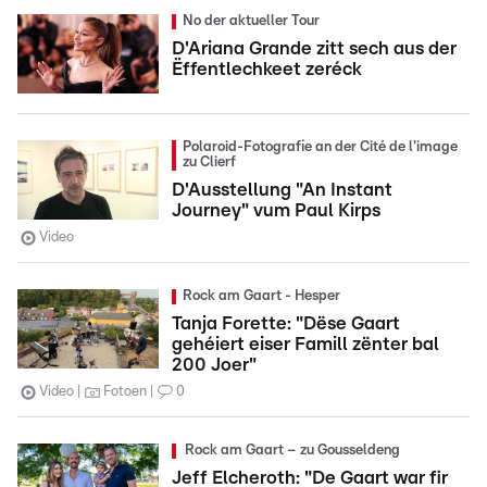
No der aktueller Tour
D'Ariana Grande zitt sech aus der
Ëffentlechkeet zeréck
Polaroid-Fotografie an der Cité de l'image
zu Clierf
D'Ausstellung "An Instant
Journey" vum Paul Kirps
Video
Rock am Gaart - Hesper
Tanja Forette: "Dëse Gaart
gehéiert eiser Famill zënter bal
200 Joer"
Video
Fotoen
0
Rock am Gaart – zu Gousseldeng
Jeff Elcheroth: "De Gaart war fir