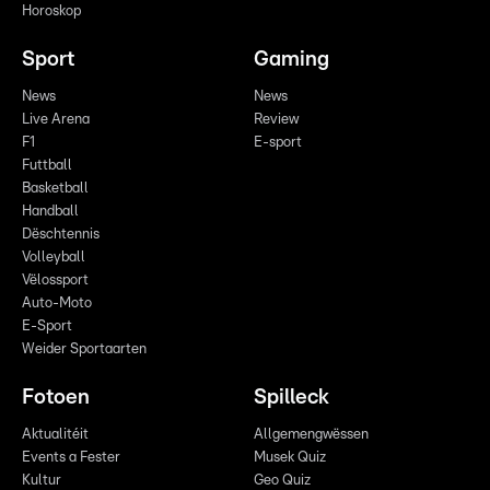
Horoskop
Sport
Gaming
News
News
Live Arena
Review
F1
E-sport
Futtball
Basketball
Handball
Dëschtennis
Volleyball
Vëlossport
Auto-Moto
E-Sport
Weider Sportaarten
Fotoen
Spilleck
Aktualitéit
Allgemengwëssen
Events a Fester
Musek Quiz
Kultur
Geo Quiz