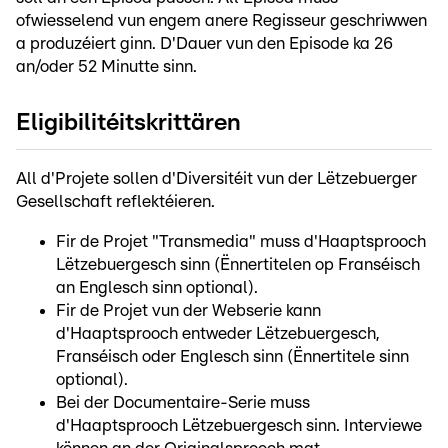
ofwiesselend vun engem anere Regisseur geschriwwen
a produzéiert ginn. D'Dauer vun den Episode ka 26
an/oder 52 Minutte sinn.
Eligibilitéitskrittären
All d'Projete sollen d'Diversitéit vun der Lëtzebuerger
Gesellschaft reflektéieren.
Fir de Projet "Transmedia" muss d'Haaptsprooch
Lëtzebuergesch sinn (Ënnertitelen op Franséisch
an Englesch sinn optional).
Fir de Projet vun der Webserie kann
d'Haaptsprooch entweder Lëtzebuergesch,
Franséisch oder Englesch sinn (Ënnertitele sinn
optional).
Bei der Documentaire-Serie muss
d'Haaptsprooch Lëtzebuergesch sinn. Interviewe