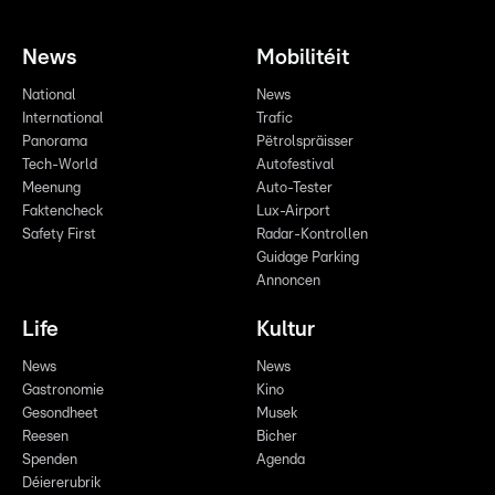
News
Mobilitéit
National
News
International
Trafic
Panorama
Pëtrolspräisser
Tech-World
Autofestival
Meenung
Auto-Tester
Faktencheck
Lux-Airport
Safety First
Radar-Kontrollen
Guidage Parking
Annoncen
Life
Kultur
News
News
Gastronomie
Kino
Gesondheet
Musek
Reesen
Bicher
Spenden
Agenda
Déiererubrik