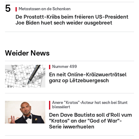
Metastasen an de Schanken
De Prostatt-Kriibs beim fréieren US-President
Joe Biden huet sech weider ausgebreet
Weider News
Nummer 499
En neit Online-Kräizwuerträtsel
ganz op Lëtzebuergesch
Anere "Kratos"-Acteur hat sech bei Stunt
blesséiert
Den Dave Bautista soll d'Roll vum
"Kratos" an der "God of War"-
Serie iwwerhuelen