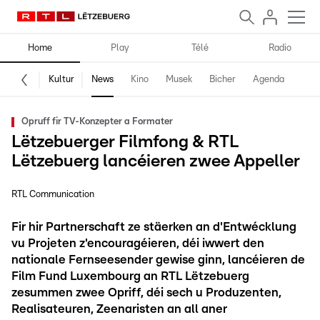
Home
Play
Télé
Radio
Kultur
News
Kino
Musek
Bicher
Agenda
Opruff fir TV-Konzepter a Formater
Lëtzebuerger Filmfong & RTL
Lëtzebuerg lancéieren zwee Appeller
RTL Communication
Fir hir Partnerschaft ze stäerken an d'Entwécklung
vu Projeten z'encouragéieren, déi iwwert den
nationale Fernseesender gewise ginn, lancéieren de
Film Fund Luxembourg an RTL Lëtzebuerg
zesummen zwee Opriff, déi sech u Produzenten,
Realisateuren, Zeenaristen an all aner