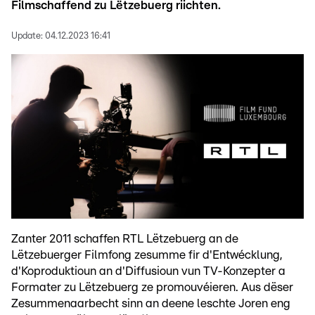
Filmschaffend zu Lëtzebuerg riichten.
Update:
04.12.2023 16:41
Zanter 2011 schaffen RTL Lëtzebuerg an de
Lëtzebuerger Filmfong zesumme fir d'Entwécklung,
d'Koproduktioun an d'Diffusioun vun TV-Konzepter a
Formater zu Lëtzebuerg ze promouvéieren. Aus dëser
Zesummenaarbecht sinn an deene leschte Joren eng