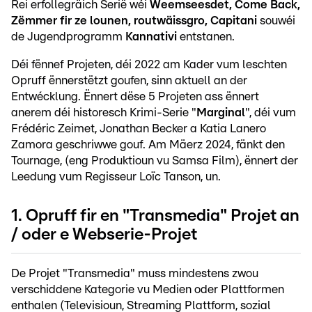
Rei erfollegräich Serië wéi
Weemseesdet, Come Back,
Zëmmer fir ze lounen, routwäissgro, Capitani
souwéi
de Jugendprogramm
Kannativi
entstanen.
Déi fënnef Projeten, déi 2022 am Kader vum leschten
Opruff ënnerstëtzt goufen, sinn aktuell an der
Entwécklung. Ënnert dëse 5 Projeten ass ënnert
anerem déi historesch Krimi-Serie "
Marginal
", déi vum
Frédéric Zeimet, Jonathan Becker a Katia Lanero
Zamora geschriwwe gouf. Am Mäerz 2024, fänkt den
Tournage, (eng Produktioun vu Samsa Film), ënnert der
Leedung vum Regisseur Loïc Tanson, un.
1. Opruff fir en "Transmedia" Projet an
/ oder e Webserie-Projet
De Projet "Transmedia" muss mindestens zwou
verschiddene Kategorie vu Medien oder Plattformen
enthalen (Televisioun, Streaming Plattform, sozial