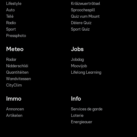
Lifestyle
Kräizwuerträtsel
Auto
Sproochespill
Télé
Quiz vum Mount
Radio
Déiere Quiz
Sport
Sport Quiz
Pressphoto
Meteo
Jobs
Radar
Jobdag
Nidderschléi
Moovijob
Quantitéiten
Lifelong Learning
Wandvitessen
CityClim
Immo
Info
Annoncen
Services de garde
Artikelen
Loterie
Energieauer