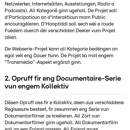
Netzwierker, Internetsäiten, Ausstellungen, Radio a
Podcasts). All Kategorië ginn ugeholl. De Projet soll
d'Participatioun an d'Interaktioun mam Public
encouragéieren. D'Haaptiddi soll sech wéi e roude
Fuedem duerch déi verschidden Deeler vum Projet
zéien.
De Webserie-Projet kann all Kategorie bedéngen an
egal wéi eng Dauer hunn. De Projet ka mat engem
"Transmedia"-Aspekt ergänzt ginn.
2. Opruff fir eng Documentaire-Serie
vun engem Kollektiv
Dësen Opruff ass fir e Kollektiv, deen aus verschiddene
Regisseure besteet, fir zesummen eng Serie vun
Dokumentarfilmer ze kreéieren. All Zort vun
Dokumentarfilmer ginn ugeholl. All Dokumentarfilm
soll an een Episod passen. All Episod muss