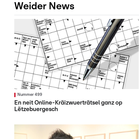
Weider News
Nummer 499
En neit Online-Kräizwuerträtsel ganz op
Lëtzebuergesch