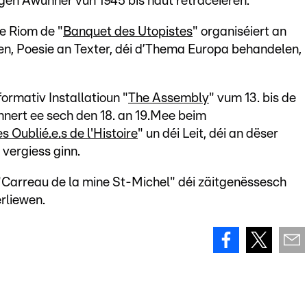
ngen Awunner vun 1945 bis haut retracéieren.
e Riom de "
Banquet des Utopistes
" organiséiert an
en, Poesie an Texter, déi d’Thema Europa behandelen,
formativ Installatioun "
The Assembly
" vum 13. bis de
nert ee sech den 18. an 19.Mee beim
 Oublié.e.s de l'Histoire
" un déi Leit, déi an dëser
vergiess ginn.
"Carreau de la mine St-Michel" déi zäitgenëssesch
rliewen.