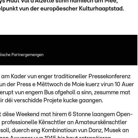
Haut Val d’Alzette stinn nämlech am Mee,
punkt vun der europäescher Kulturhaaptstad.
nséische Partnergemengen
am Kader vun enger traditioneller Pressekonferenz
vun der Press e Mëttwoch de Moie kuerz virun 10 Auer
llerupt vun engem Bus ofgeholl a sinn, zesumme mat
ir déi verschidde Projete kucke gaangen.
t dëse Weekend mat hirem 6 Stonne laangem Open-
t professionelle Kënschtler an Amateurskënschtler
a soll, duerch eng Kombinatioun vun Danz, Musek an