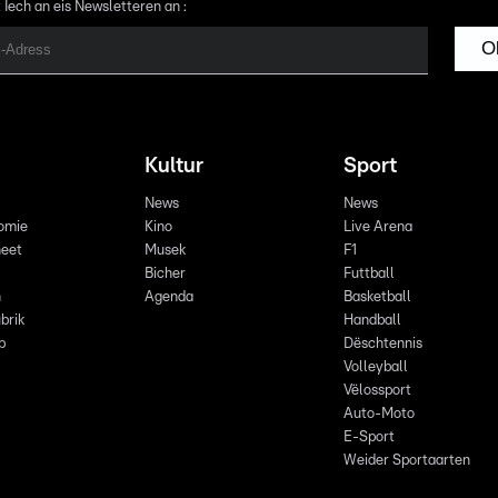
 Iech an eis Newsletteren an :
O
Kultur
Sport
News
News
omie
Kino
Live Arena
eet
Musek
F1
Bicher
Futtball
n
Agenda
Basketball
brik
Handball
p
Dëschtennis
Volleyball
Vëlossport
Auto-Moto
E-Sport
Weider Sportaarten