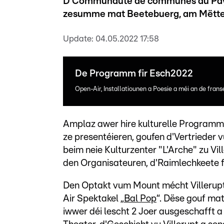
D'Communauté de communes du Pays 
zesumme mat Beetebuerg, am Mëttel
Update:
04.05.2022 17:58
De Programm fir Esch2022
Open-Air, Installatiounen a Poesie a méi an de fra
Amplaz awer hire kulturelle Programm 
ze presentéieren, goufen d'Vertrieder 
beim neie Kulturzenter "L'Arche" zu Vi
den Organisateuren, d'Raimlechkeete f
Den Optakt vum Mount mécht Villerup
Air Spektakel „
Bal Pop
“. Dëse gouf ma
iwwer déi lescht 2 Joer ausgeschafft 