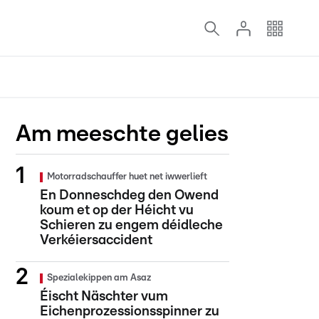
Am meeschte gelies
Motorradschauffer huet net iwwerlieft
En Donneschdeg den Owend
koum et op der Héicht vu
Schieren zu engem déidleche
Verkéiersaccident
Spezialekippen am Asaz
Éischt Näschter vum
Eichenprozessionsspinner zu