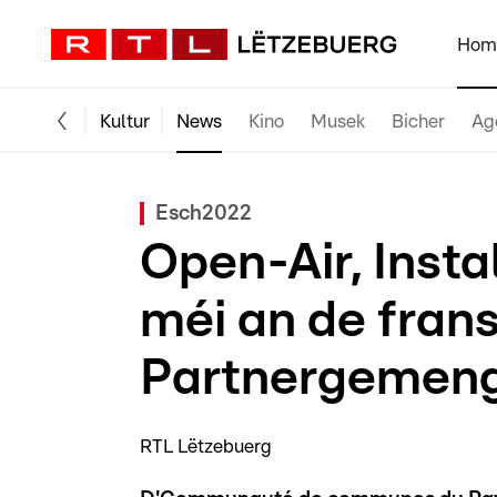
Hom
Kultur
News
Kino
Musek
Bicher
Ag
Esch2022
Open-Air, Insta
méi an de fran
Partnergemen
RTL Lëtzebuerg