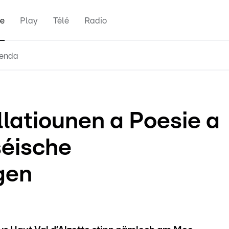
e
Play
Télé
Radio
enda
llatiounen a Poesie a
séische
gen