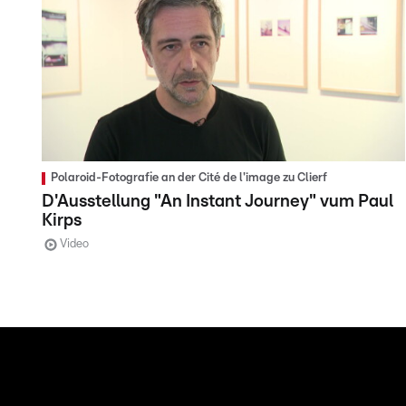
Polaroid-Fotografie an der Cité de l'image zu Clierf
D'Ausstellung "An Instant Journey" vum Paul
Kirps
Video