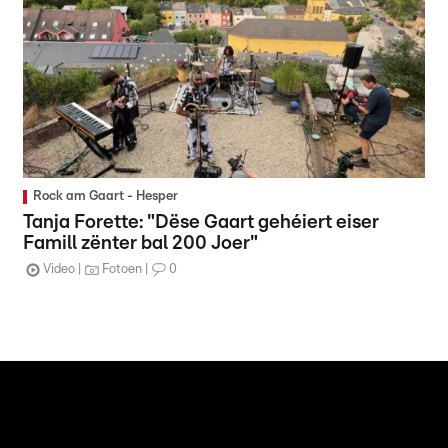
Rock am Gaart - Hesper
Tanja Forette: "Dëse Gaart gehéiert eiser
Famill zënter bal 200 Joer"
Video
Fotoen
0