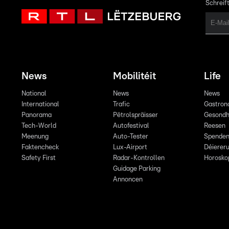
Schreift
News
Mobilitéit
Life
National
News
News
International
Trafic
Gastron
Panorama
Pëtrolspräisser
Gesondh
Tech-World
Autofestival
Reesen
Meenung
Auto-Tester
Spende
Faktencheck
Lux-Airport
Déiereru
Safety First
Radar-Kontrollen
Horosko
Guidage Parking
Annoncen