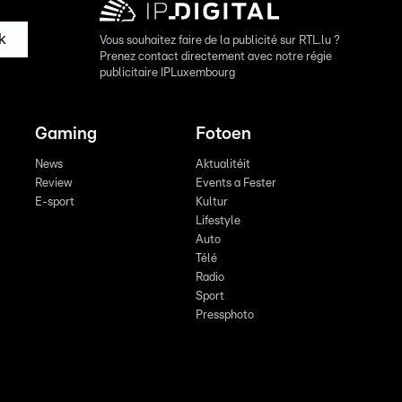
k
Vous souhaitez faire de la publicité sur RTL.lu ?
Prenez contact directement avec notre régie
publicitaire IPLuxembourg
Gaming
Fotoen
News
Aktualitéit
Review
Events a Fester
E-sport
Kultur
Lifestyle
Auto
Télé
Radio
Sport
Pressphoto