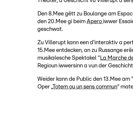
Theater, d'Geschicht vu Villerupt a se
Den 8.Mee gëtt zu Boulange am Espac
den 20.Mee gi beim
Apero
iwwer Essai
geschwat.
Zu Villerupt kann een d'interaktiv a per
15.Mee entdecken, an zu Russange erën
musikalesche Spektakel "
La Marche des
Regioun iwwersinn a vun der Geschicht 
Weider kann de Public den 13.Mee am 
Oper „
Totem ou un sens commun
“ mate