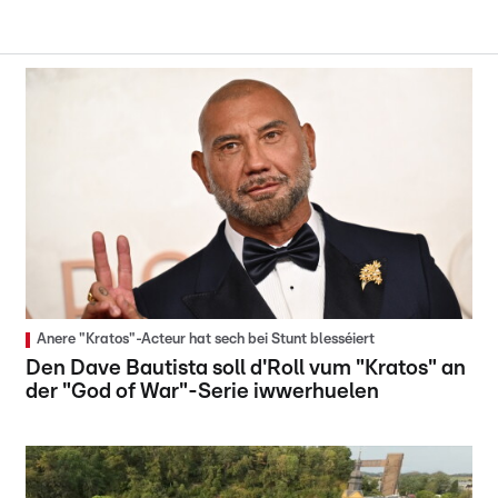
Anere "Kratos"-Acteur hat sech bei Stunt blesséiert
Den Dave Bautista soll d'Roll vum "Kratos" an
der "God of War"-Serie iwwerhuelen