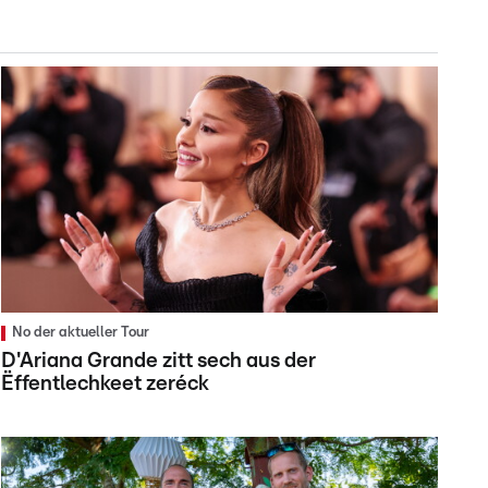
No der aktueller Tour
D'Ariana Grande zitt sech aus der
Ëffentlechkeet zeréck