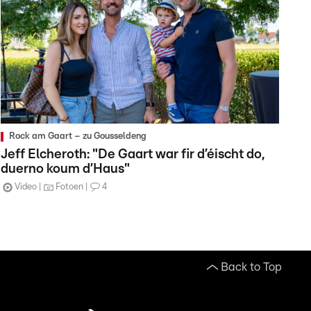
Rock am Gaart – zu Gousseldeng
Jeff Elcheroth: "De Gaart war fir d’éischt do,
duerno koum d’Haus"
Video
Fotoen
4
Back to Top