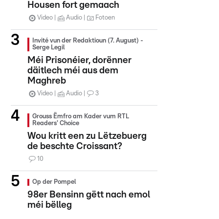
Housen fort gemaach
Video
Audio
Fotoen
Invité vun der Redaktioun (7. August) -
Serge Legil
Méi Prisonéier, dorënner
däitlech méi aus dem
Maghreb
Video
Audio
3
Grouss Ëmfro am Kader vum RTL
Readers' Choice
Wou kritt een zu Lëtzebuerg
de beschte Croissant?
10
Op der Pompel
98er Bensinn gëtt nach emol
méi bëlleg