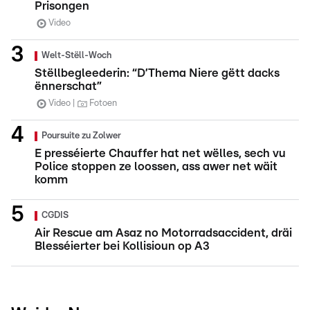
Prisongen
Video
Welt-Stëll-Woch
Stëllbegleederin: “D’Thema Niere gëtt dacks
ënnerschat”
Video
Fotoen
Poursuite zu Zolwer
E presséierte Chauffer hat net wëlles, sech vu
Police stoppen ze loossen, ass awer net wäit
komm
CGDIS
Air Rescue am Asaz no Motorradsaccident, dräi
Blesséierter bei Kollisioun op A3