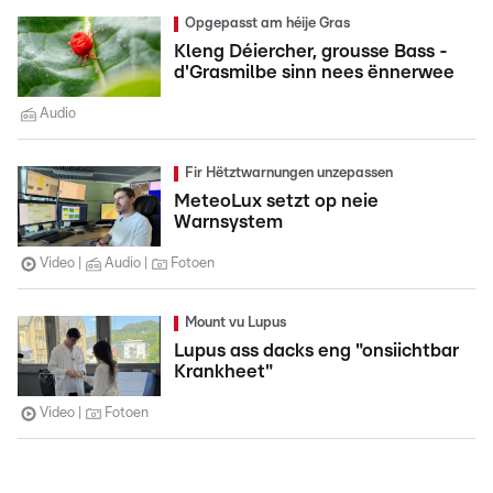
Opgepasst am héije Gras
Kleng Déiercher, grousse Bass -
d'Grasmilbe sinn nees ënnerwee
Audio
Fir Hëtztwarnungen unzepassen
MeteoLux setzt op neie
Warnsystem
Video
Audio
Fotoen
Mount vu Lupus
Lupus ass dacks eng "onsiichtbar
Krankheet"
Video
Fotoen