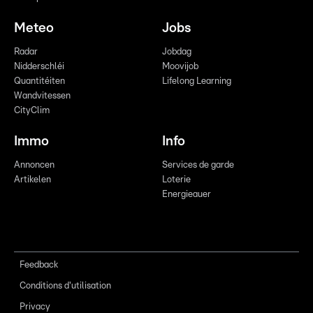
Meteo
Jobs
Radar
Jobdag
Nidderschléi
Moovijob
Quantitéiten
Lifelong Learning
Wandvitessen
CityClim
Immo
Info
Annoncen
Services de garde
Artikelen
Loterie
Energieauer
Feedback
Conditions d'utilisation
Privacy