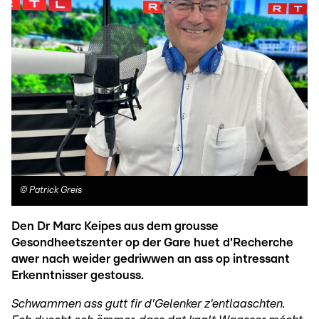
©
Patrick Greis
Den Dr Marc Keipes aus dem grousse
Gesondheetszenter op der Gare huet d'Recherche
awer nach weider gedriwwen an ass op intressant
Erkenntnisser gestouss.
Schwammen ass gutt fir d'Gelenker z'entlaaschten.