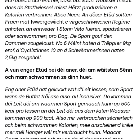
Ech duecht och ëmmer, dass dat kaalt Waasser mécht
dass de Stoffwiessel misst Hëtzt produzéieren a
Kalorien verbrennen. Abee Neen. An dëser Etüd sollten
Fraen mat
Iwwergewiicht
e virgeschriwwenen Regime
anhalen, an entweder 1 Stonn Vëlo fueren, spadséieren
oder schwammen, pro Dag. De Sport gouf den
Dammen zougeloust. No 6 Méint haten d'Trëppler 9kg
erof, d'Cyclistinnen 10 an d'Schwëmmerinnen haten
2,5kg zougeholl.
A vun enger Etüd bei déi aner, déi am wäitsten Sënn
och mam schwammen ze dinn huet.
Eng aner Etüd hat gekuckt wat d'Leit iessen, nom Sport
wann de Buffet fräi ass also 'all inclusive'. Do kommen
déi Leit déi am waarmen Sport gemaach hunn op 500
kcal pro Iessen an déi Leit déi aus dem kalen Waasser
kommen op 900 kcal. Also mir verbrauchen sécherlech
och beim schwammen Kalorien, mee anscheinend kréie
mer méi Honger wéi mir verbraucht hunn. Maacht