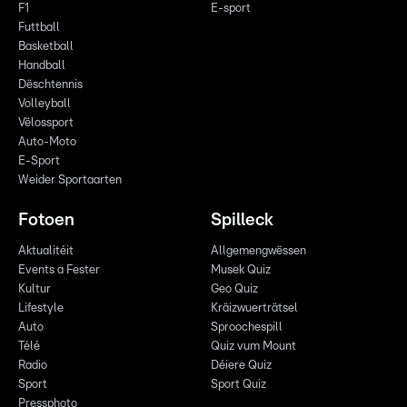
F1
E-sport
Futtball
Basketball
Handball
Dëschtennis
Volleyball
Vëlossport
Auto-Moto
E-Sport
Weider Sportaarten
Fotoen
Spilleck
Aktualitéit
Allgemengwëssen
Events a Fester
Musek Quiz
Kultur
Geo Quiz
Lifestyle
Kräizwuerträtsel
Auto
Sproochespill
Télé
Quiz vum Mount
Radio
Déiere Quiz
Sport
Sport Quiz
Pressphoto