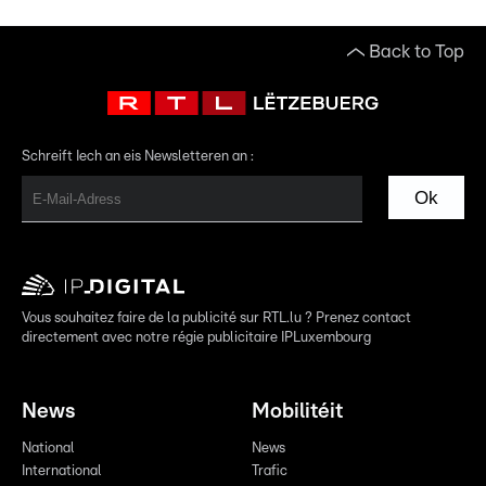
Back to Top
Schreift Iech an eis Newsletteren an :
Ok
Vous souhaitez faire de la publicité sur RTL.lu ? Prenez contact
directement avec notre régie publicitaire IPLuxembourg
News
Mobilitéit
National
News
International
Trafic