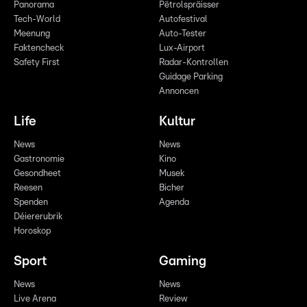
Panorama
Pëtrolspräisser
Tech-World
Autofestival
Meenung
Auto-Tester
Faktencheck
Lux-Airport
Safety First
Radar-Kontrollen
Guidage Parking
Annoncen
Life
Kultur
News
News
Gastronomie
Kino
Gesondheet
Musek
Reesen
Bicher
Spenden
Agenda
Déiererubrik
Horoskop
Sport
Gaming
News
News
Live Arena
Review