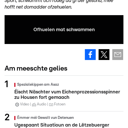
Sport, schwammt och roueg da gi der gesond, mee
hofft net domadder ofzehuelen.
Ofhuelen mat schwammen
Am meeschte gelies
Spezialekippen am Asaz
Éischt Näschter vum Eichenprozessionsspinner
zu Housen fort gemaach
Video
Audio
Fotoen
Ëmmer méi Gewalt vun Detenuen
Ugespaant Situatioun an de Lëtzebuerger