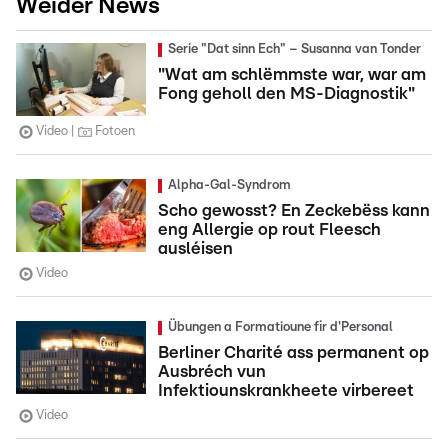
Weider News
Serie "Dat sinn Ech" – Susanna van Tonder
"Wat am schlëmmste war, war am
Fong geholl den MS-Diagnostik"
Video
Fotoen
Alpha-Gal-Syndrom
Scho gewosst? En Zeckebëss kann
eng Allergie op rout Fleesch
ausléisen
Video
Übungen a Formatioune fir d'Personal
Berliner Charité ass permanent op
Ausbréch vun
Infektiounskrankheete virbereet
Video