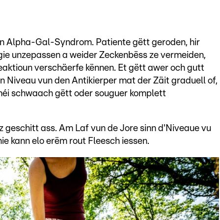
n Alpha-Gal-Syndrom. Patiente gëtt geroden, hir
ergie unzepassen a weider Zeckenbëss ze vermeiden,
ktioun verschäerfe kënnen. Et gëtt awer och gutt
 Niveau vun den Antikierper mat der Zäit graduell of,
 méi schwaach gëtt oder souguer komplett
geschitt ass. Am Laf vun de Jore sinn d'Niveaue vu
e kann elo erëm rout Fleesch iessen.