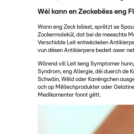
Wéi kann en Zeckebëss eng Fl
Wann eng Zeck bäisst, sprëtzt se Spau
Zockermolekül, dat bei de meeschte M
Verschidde Leit entwéckelen Antikier
vun dësen Antikierpere bedeit awer net
Wärend vill Leit keng Symptomer hunn
Syndrom, eng Allergie, déi duerch de
Schwäin, Wëld oder Kanéngchen ausgelé
och op Mëllechprodukter oder Gelatine
Medikamenter fonnt gëtt.