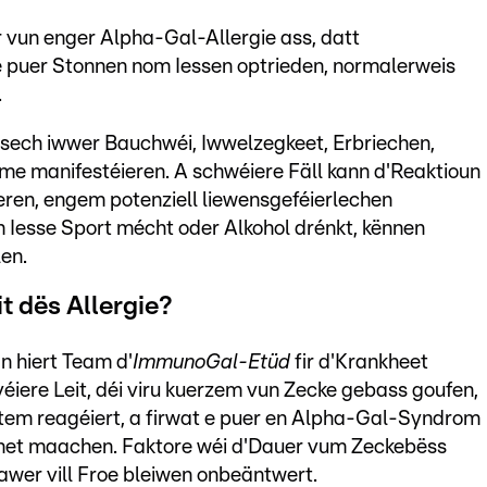
 vun enger Alpha-Gal-Allergie ass, datt
 puer Stonnen nom Iessen optrieden, normalerweis
.
sech iwwer Bauchwéi, Iwwelzegkeet, Erbriechen,
e manifestéieren. A schwéiere Fäll kann d'Reaktioun
ren, engem potenziell liewensgeféierlechen
Iesse Sport mécht oder Alkohol drénkt, kënnen
en.
t dës Allergie?
n hiert Team d'
ImmunoGal-Etüd
fir d'Krankheet
éiere Leit, déi viru kuerzem vun Zecke gebass goufen,
ystem reagéiert, a firwat e puer en Alpha-Gal-Syndrom
net maachen. Faktore wéi d'Dauer vum Zeckebëss
, awer vill Froe bleiwen onbeäntwert.