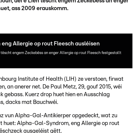
tioun, déi e Lien tëscht engem Zeckebëss an enger
t huet, ass 2009 erauskomm.
eng Allergie op rout Fleesch ausléisen
n tëscht engem Zeckebëss an enger Allergie op rout Fleesch festgestallt
ourg Institute of Health (LIH) ze verstoen, firwat
n, an anerer net. De Paul Metz, 29, gouf 2015, wéi
k gebass. Kuerz drop huet hien en Ausschlag
s, dacks mat Bauchwéi.
nz vun Alpha-Gal-Antikierper opgedeckt, wat zu
t huet: Alpha-Gal-Syndrom, eng Allergie op rout
ëschzeck ausgeléist gëtt.