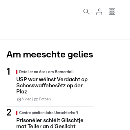
Am meeschte gelies
Detailer no Asaz am Bamerdall
USP war wéinst Verdacht op
Schosswaffebesëtz op der
Plaz
Video
Fotoen
Centre pénitentiaire Uerschterhaff
Prisonéier schléit Giischtje
mat Teller an d'Gesiicht