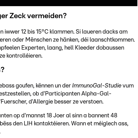
ger Zeck vermeiden?
en iwwer 12 bis 15°C klammen. Si laueren dacks am
éieren oder Mënschen ze hänken, déi laanschtkommen.
empfeelen Experten, laang, hell Kleeder dobaussen
e kontrolléieren.
s?
gebass goufen, kënnen un der
ImmunoGal-Studie
vum
 festzestellen, ob d'Participanten Alpha-Gal-
Fuerscher, d'Allergie besser ze verstoen.
ten op d'mannst 18 Joer al sinn a bannent 48
ëss den LIH kontaktéieren. Wann et méiglech ass,
.