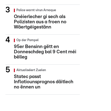
Police warnt virun Arnaque
Onéierlecher gi sech als
Polizisten aus a froen no
Wäertgéigestänn
Op der Pompel
95er Bensinn gëtt en
Donneschdeg bal 9 Cent méi
bëlleg
Aktualiséiert Zuelen
Statec passt
Inflatiounsprognos däitlech
no ënnen un