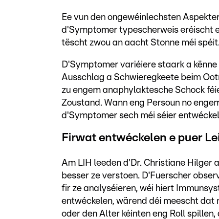
Ee vun den ongewéinlechsten Aspekter
d'Symptomer typescherweis eréischt e
tëscht zwou an aacht Stonne méi spéit
D'Symptomer variéiere staark a kënne 
Ausschlag a Schwieregkeete beim Ootm
zu engem anaphylaktesche Schock féie
Zoustand. Wann eng Persoun no engem 
d'Symptomer sech méi séier entwéckel
Firwat entwéckelen e puer Lei
Am LIH leeden d'Dr. Christiane Hilger a
besser ze verstoen. D'Fuerscher observ
fir ze analyséieren, wéi hiert Immuns
entwéckelen, wärend déi meescht dat 
oder den Alter kéinten eng Roll spillen