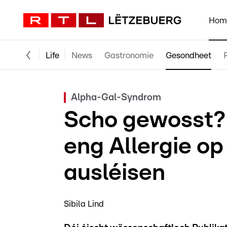
Hom
Life
News
Gastronomie
Gesondheet
Alpha-Gal-Syndrom
Scho gewosst?
eng Allergie op
ausléisen
Sibila Lind