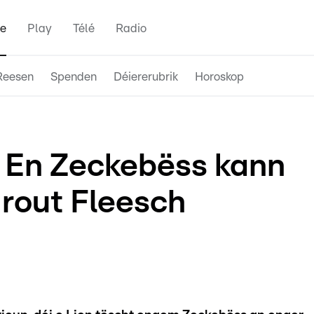
e
Play
Télé
Radio
Reesen
Spenden
Déiererubrik
Horoskop
 En Zeckebëss kann
 rout Fleesch