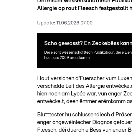
Déi éischt wëssenschaftlech Publika
Allergie op rout Fleesch festgestall
Update:
11.06.2026 07:00
Scho gewosst? En Zeckebëss kann 
Déi éischt wëssenschaftlech Publikatioun, déi e Lie
huet, ass 2009 erauskomm.
Haut versichen d'Fuerscher vum Luxemb
verschidde Leit dës Allergie entwéckele
hien nach am Lycée war, vun enger Zec
entwéckelt, deen ëmmer erëmkomm as
Blutttester hu schlussendlech d'Präse
enger ongewéinlecher Diagnos gefouer
Fleesch, déi duerch e Bëss vun enger B