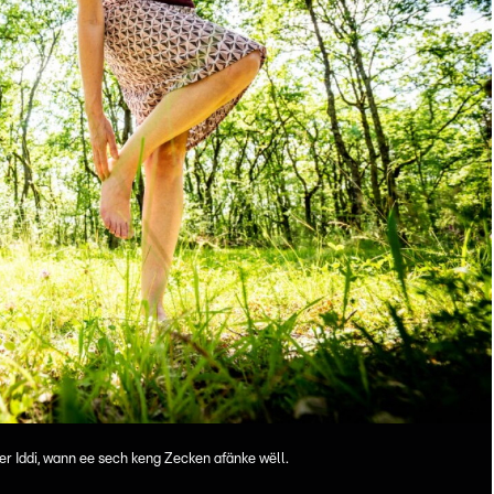
r Iddi, wann ee sech keng Zecken afänke wëll.