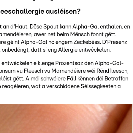
eeschallergie ausléisen?
t an d'Haut. Dëse Spaut kann Alpha-Gal enthalen, en
amendéieren, awer net beim Mënsch fonnt gëtt.
pere géint Alpha-Gal no engem Zeckebëss. D'Presenz
 onbedéngt, datt si eng Allergie entwéckelen.
, entwéckelen e klenge Prozentsaz den Alpha-Gal-
 Konsum vu Fleesch vu Mamendéiere wéi Rëndfleesch,
ist gëtt. A méi schwéiere Fäll kënnen déi Betraffen
 reagéieren, wat a verschiddene Séissegkeeten a