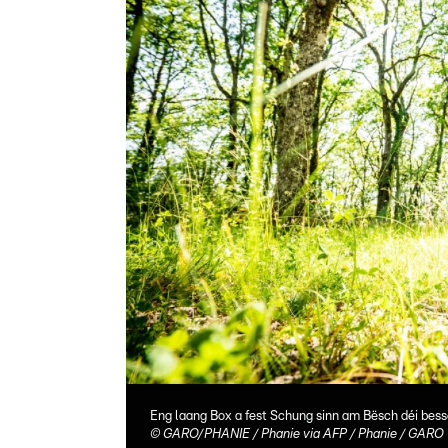
Eng laang Box a fest Schung sinn am Bësch déi besse
©
GARO/PHANIE / Phanie via AFP / Phanie / GARO