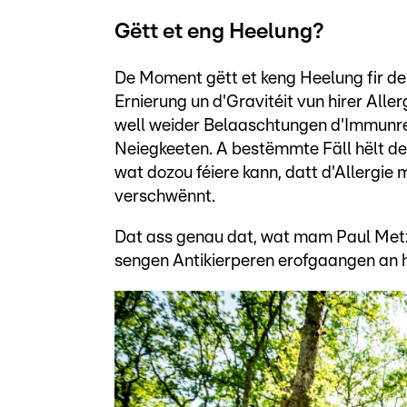
Gëtt et eng Heelung?
De Moment gëtt et keng Heelung fir de
Ernierung un d'Gravitéit vun hirer All
well weider Belaaschtungen d'Immunrea
Neiegkeeten. A bestëmmte Fäll hëlt den
wat dozou féiere kann, datt d'Allergie
verschwënnt.
Dat ass genau dat, wat mam Paul Metz 
sengen Antikierperen erofgaangen an hi