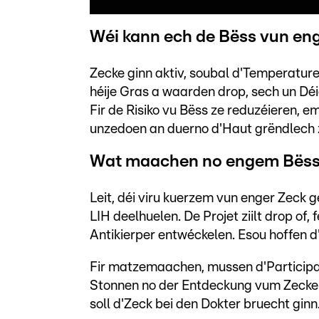
Wéi kann ech de Bëss vun en
Zecke ginn aktiv, soubal d'Temperatur
héije Gras a waarden drop, sech un D
Fir de Risiko vu Bëss ze reduzéieren, 
unzedoen an duerno d'Haut grëndlech z
Wat maachen no engem Bës
Leit, déi viru kuerzem vun enger Zeck 
LIH deelhuelen. De Projet ziilt drop of,
Antikierper entwéckelen. Esou hoffen d'
Fir matzemaachen, mussen d'Participan
Stonnen no der Entdeckung vum Zeckeb
soll d'Zeck bei den Dokter bruecht ginn