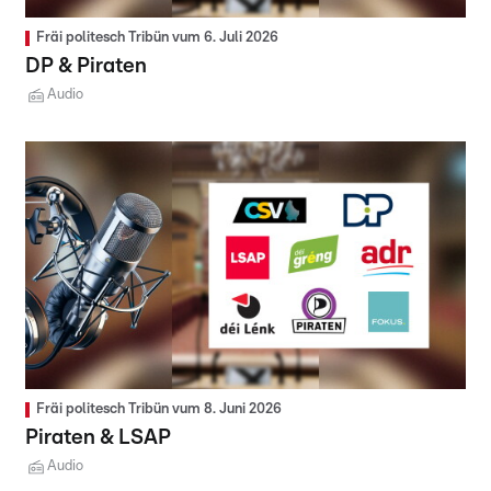
Fräi politesch Tribün vum 6. Juli 2026
DP & Piraten
Audio
Fräi politesch Tribün vum 8. Juni 2026
Piraten & LSAP
Audio