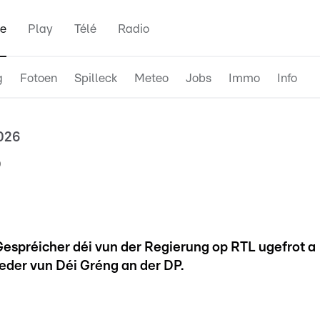
e
Play
Télé
Radio
g
Fotoen
Spilleck
Meteo
Jobs
Immo
Info
2026
P
 Gespréicher déi vun der Regierung op RTL ugefrot a
rieder vun Déi Gréng an der DP.