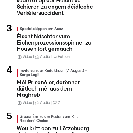
koum et op der Héicht vu
Schieren zu engem déidleche
Verkéiersaccident
Spezialekippen am Asaz
Éischt Näschter vum
Eichenprozessionsspinner zu
Housen fort gemaach
Video
Audio
Fotoen
Invité vun der Redaktioun (7. August) -
Serge Legil
Méi Prisonéier, dorënner
däitlech méi aus dem
Maghreb
Video
Audio
2
Grouss Ëmfro am Kader vum RTL
Readers' Choice
Wou kritt een zu Lëtzebuerg