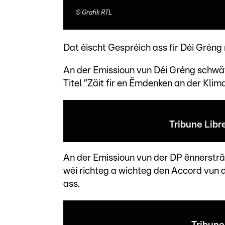
©
Grafik RTL
Dat éischt Gespréich ass fir Déi Gréng r
An der Emissioun vun Déi Gréng schwä
Titel ”Zäit fir en Ëmdenken an der Klim
Tribune Libr
An der Emissioun vun der DP ënnerst
wéi richteg a wichteg den Accord vun der
ass.