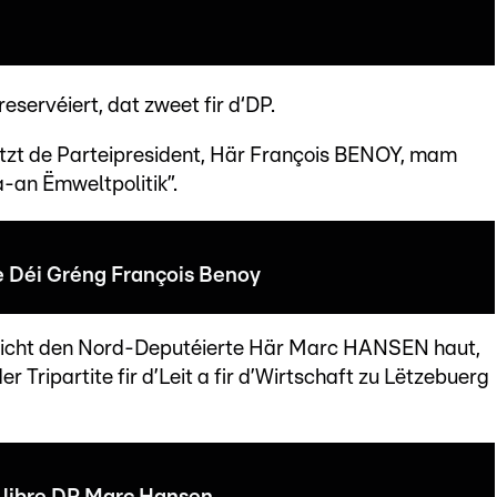
eservéiert, dat zweet fir d‘DP.
tzt de Parteipresident, Här François BENOY, mam
a-an Ëmweltpolitik”.
e Déi Gréng François Benoy
räicht den Nord-Deputéierte Här Marc HANSEN haut,
 Tripartite fir d’Leit a fir d’Wirtschaft zu Lëtzebuerg