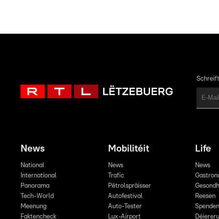
Schreift
News
Mobilitéit
Life
National
News
News
International
Trafic
Gastron
Panorama
Pëtrolspräisser
Gesondh
Tech-World
Autofestival
Reesen
Meenung
Auto-Tester
Spende
Faktencheck
Lux-Airport
Déiereru