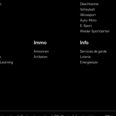
p
Dëschtennis
Volleyball
Vëlossport
Auto-Moto
E-Sport
Weider Sportaarten
Immo
Info
Annoncen
Services de garde
b
Artikelen
Loterie
 Learning
Energieauer