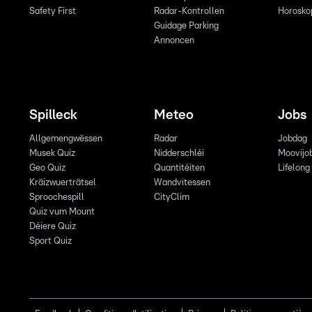
Safety First
Radar-Kontrollen
Horosko
Guidage Parking
Annoncen
Spilleck
Meteo
Jobs
Allgemengwëssen
Radar
Jobdag
Musek Quiz
Nidderschléi
Moovijo
Geo Quiz
Quantitéiten
Lifelong
Kräizwuerträtsel
Wandvitessen
Sproochespill
CityClim
Quiz vum Mount
Déiere Quiz
Sport Quiz