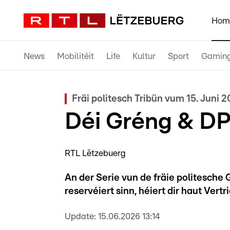
Hom
News
Mobilitéit
Life
Kultur
Sport
Gamin
Fräi politesch Tribün vum 15. Juni 
Déi Gréng & D
RTL Lëtzebuerg
An der Serie vun de fräie politesche
reservéiert sinn, héiert dir haut Vert
Update:
15.06.2026 13:14