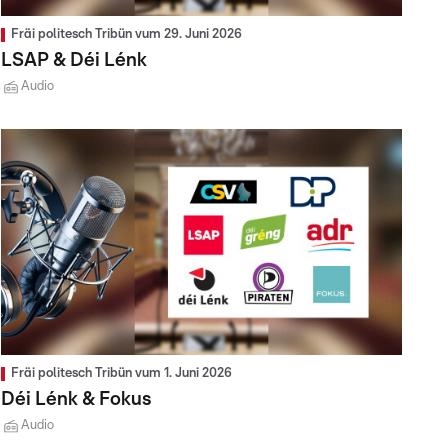
Fräi politesch Tribün vum 29. Juni 2026
LSAP & Déi Lénk
Audio
Fräi politesch Tribün vum 1. Juni 2026
Déi Lénk & Fokus
Audio