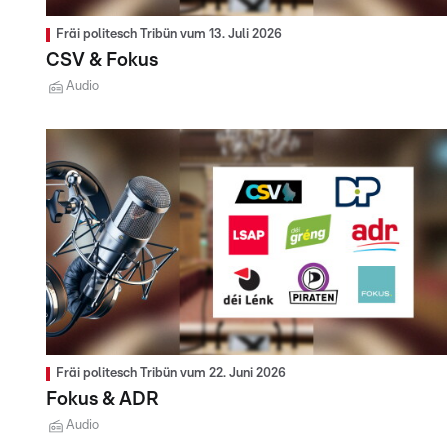
Fräi politesch Tribün vum 13. Juli 2026
CSV & Fokus
Audio
Fräi politesch Tribün vum 22. Juni 2026
Fokus & ADR
Audio