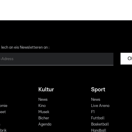
 Iech an eis Newsletteren an :
O
Kultur
Sport
News
News
omie
Kino
Live Arena
eet
Musek
F1
Bicher
Futtball
n
Agenda
Basketball
brik
Handball