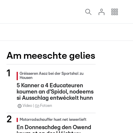
Am meeschte gelies
Gréisseren Asaz bei der Sportshal zu
Housen
5 Kanner a 4 Educateuren
koumen an d'Spidol, nodeems
si Ausschlag entwéckelt hunn
Video
Fotoen
Motorradschauffer huet net iwwerlieft
En Donneschdeg den Owend