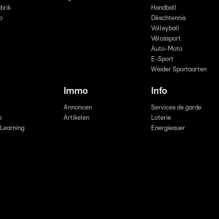
brik
Handball
p
Dëschtennis
Volleyball
Vëlossport
Auto-Moto
E-Sport
Weider Sportaarten
Immo
Info
Annoncen
Services de garde
b
Artikelen
Loterie
 Learning
Energieauer