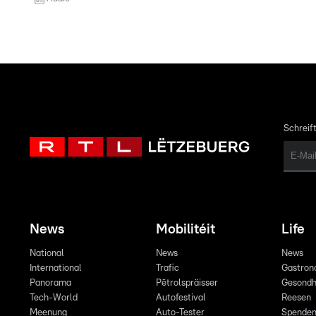
Schreift
News
Mobilitéit
Life
National
News
News
International
Trafic
Gastron
Panorama
Pëtrolspräisser
Gesondh
Tech-World
Autofestival
Reesen
Meenung
Auto-Tester
Spende