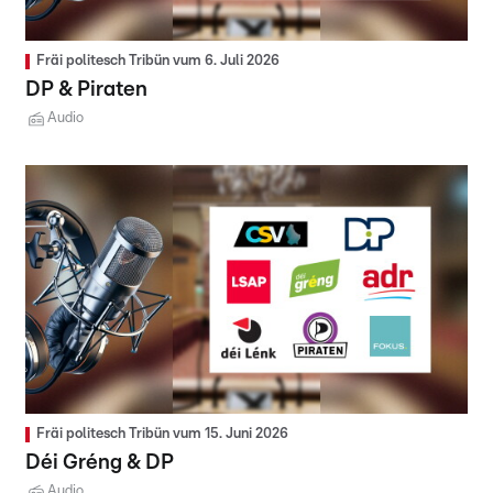
Fräi politesch Tribün vum 6. Juli 2026
DP & Piraten
Audio
Fräi politesch Tribün vum 15. Juni 2026
Déi Gréng & DP
Audio