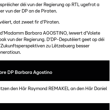
espréicher déi vun der Regierung op RTL ugefrot a
eder vun der DP an de Piraten.
éiert, dat zweet fir d‘Piraten.
zt d’Madamm Barbara AGOSTINO, iwwert d‘Volete
ak vun der Regierung. D’DP-Deputéiert geet op déi
’Zukunftsperspektiven zu Lëtzebuerg besser
eneratioun.
ibre DP Barbara Agostino
wätzen den Här Raymond REMAKEL an den Här Daniel