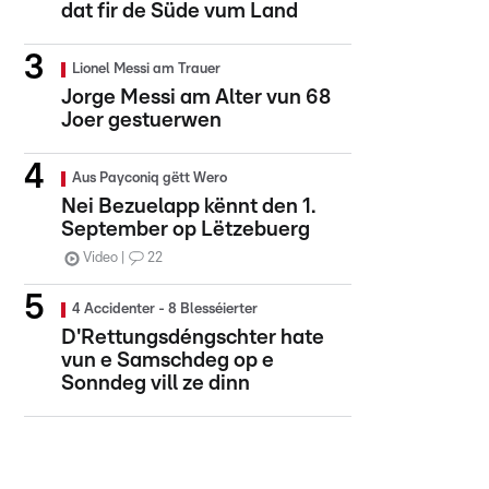
dat fir de Süde vum Land
Lionel Messi am Trauer
Jorge Messi am Alter vun 68
Joer gestuerwen
Aus Payconiq gëtt Wero
Nei Bezuelapp kënnt den 1.
September op Lëtzebuerg
Video
22
4 Accidenter - 8 Blesséierter
D'Rettungsdéngschter hate
vun e Samschdeg op e
Sonndeg vill ze dinn