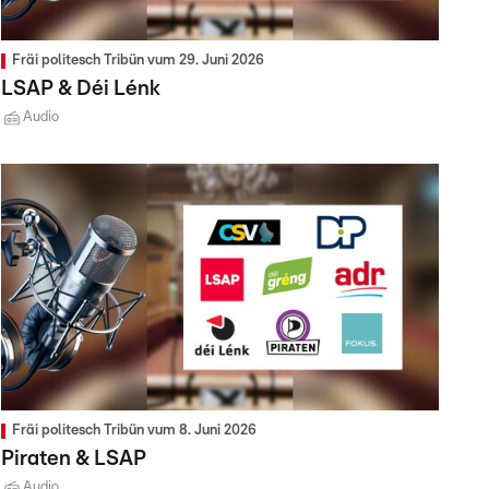
Fräi politesch Tribün vum 29. Juni 2026
LSAP & Déi Lénk
Audio
Fräi politesch Tribün vum 8. Juni 2026
Piraten & LSAP
Audio