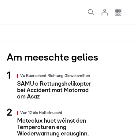
Am meeschte gelies
Vu Buerschent Richtung Giewelsmillen
SAMU a Rettungshelikopter
bei Accident mat Motorrad
am Asaz
Vun 12 bis Hallefnuecht
Meteolux huet wéinst den
Temperaturen eng
Wiederwarnung erausginn,