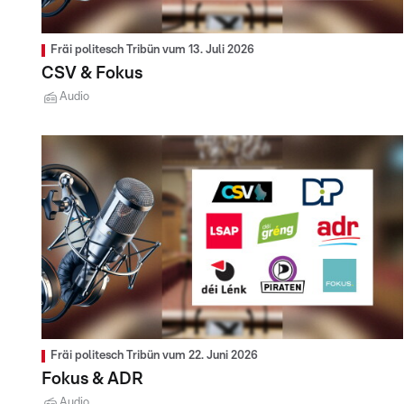
Fräi politesch Tribün vum 13. Juli 2026
CSV & Fokus
Audio
Fräi politesch Tribün vum 22. Juni 2026
Fokus & ADR
Audio