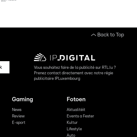
Back to Top
k
Vous souhaitez faire de la publicité sur RTL.lu ?
Prenez contact directement avec notre régie
publicitaire IPLuxembourg
Gaming
Fotoen
News
Aktualitéit
Review
Events a Fester
E-sport
Kultur
Lifestyle
Auto