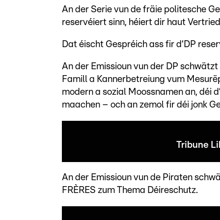
An der Serie vun de fräie politesche G
reservéiert sinn, héiert dir haut Vertri
Dat éischt Gespréich ass fir d‘DP reserv
An der Emissioun vun der DP schwät
Famill a Kannerbetreiung vum Mesurëp
modern a sozial Moossnamen an, déi d
maachen – och an zemol fir déi jonk G
Tribune L
An der Emissioun vun de Piraten sch
FRÈRES zum Thema Déireschutz.