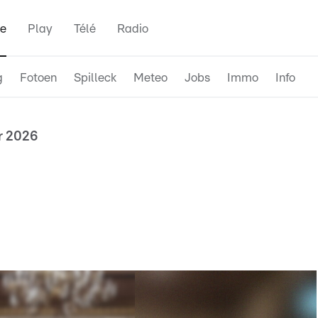
e
Play
Télé
Radio
g
Fotoen
Spilleck
Meteo
Jobs
Immo
Info
ar 2026