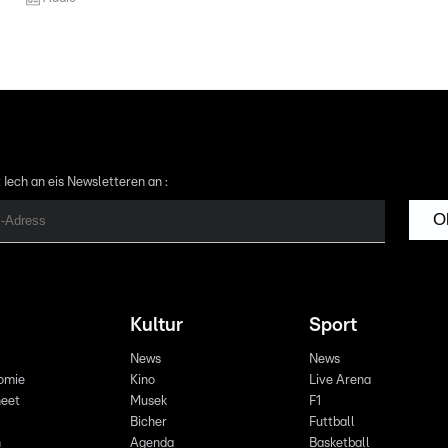
 Iech an eis Newsletteren an :
O
Kultur
Sport
News
News
omie
Kino
Live Arena
eet
Musek
F1
Bicher
Futtball
n
Agenda
Basketball