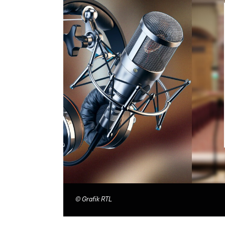
©
Grafik RTL