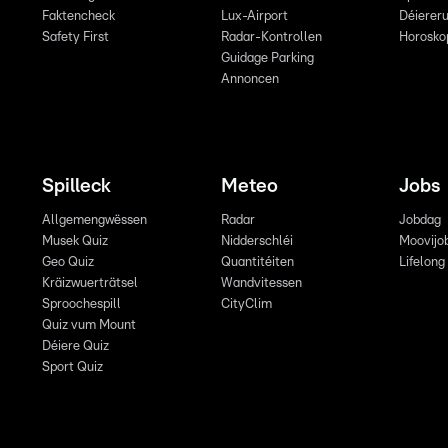
Faktencheck
Lux-Airport
Déiereru
Safety First
Radar-Kontrollen
Horosko
Guidage Parking
Annoncen
Spilleck
Meteo
Jobs
Allgemengwëssen
Radar
Jobdag
Musek Quiz
Nidderschléi
Moovijo
Geo Quiz
Quantitéiten
Lifelong
Kräizwuerträtsel
Wandvitessen
Sproochespill
CityClim
Quiz vum Mount
Déiere Quiz
Sport Quiz