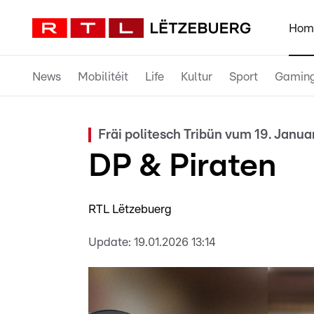
Hom
News
Mobilitéit
Life
Kultur
Sport
Gamin
Fräi politesch Tribün vum 19. Janu
DP & Piraten
RTL Lëtzebuerg
Update:
19.01.2026 13:14