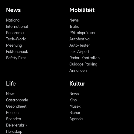
News
Mobilitéit
National
News
International
Trafic
Panorama
Pëtrolspräisser
Tech-World
Autofestival
Meenung
Auto-Tester
Faktencheck
Lux-Airport
Safety First
Radar-Kontrollen
Guidage Parking
Annoncen
Life
Kultur
News
News
Gastronomie
Kino
Gesondheet
Musek
Reesen
Bicher
Spenden
Agenda
Déiererubrik
Horoskop