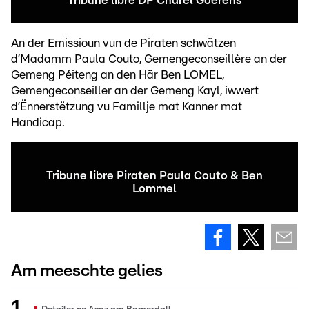
Tribune libre DP Charel Goerens
An der Emissioun vun de Piraten schwätzen
d’Madamm Paula Couto, Gemengeconseillère an der
Gemeng Péiteng an den Här Ben LOMEL,
Gemengeconseiller an der Gemeng Kayl, iwwert
d’Ënnerstëtzung vu Famillje mat Kanner mat
Handicap.
Tribune libre Piraten Paula Couto & Ben
Lommel
Am meeschte gelies