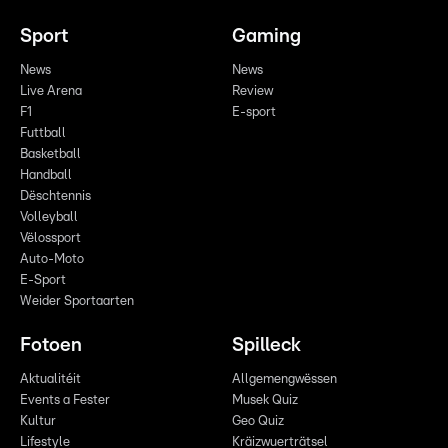
Sport
Gaming
News
News
Live Arena
Review
F1
E-sport
Futtball
Basketball
Handball
Dëschtennis
Volleyball
Vëlossport
Auto-Moto
E-Sport
Weider Sportaarten
Fotoen
Spilleck
Aktualitéit
Allgemengwëssen
Events a Fester
Musek Quiz
Kultur
Geo Quiz
Lifestyle
Kräizwuerträtsel