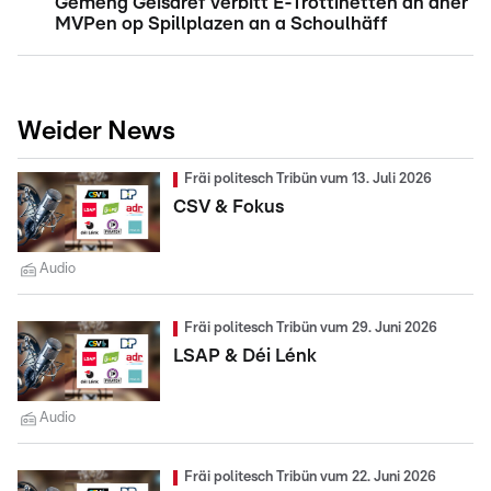
Gemeng Géisdref verbitt E-Trottinetten an aner
MVPen op Spillplazen an a Schoulhäff
Weider News
Fräi politesch Tribün vum 13. Juli 2026
CSV & Fokus
Audio
Fräi politesch Tribün vum 29. Juni 2026
LSAP & Déi Lénk
Audio
Fräi politesch Tribün vum 22. Juni 2026