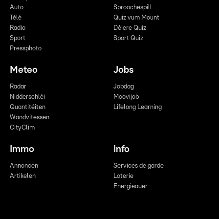
Auto
Sproochespill
Télé
Quiz vum Mount
Radio
Déiere Quiz
Sport
Sport Quiz
Pressphoto
Meteo
Jobs
Radar
Jobdag
Nidderschléi
Moovijob
Quantitéiten
Lifelong Learning
Wandvitessen
CityClim
Immo
Info
Annoncen
Services de garde
Artikelen
Loterie
Energieauer