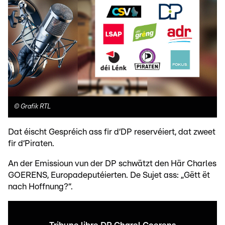
©
Grafik RTL
Dat éischt Gespréich ass fir d‘DP reservéiert, dat zweet
fir d‘Piraten.
An der Emissioun vun der DP schwätzt den Här Charles
GOERENS, Europadeputéierten. De Sujet ass: „Gëtt ët
nach Hoffnung?“.