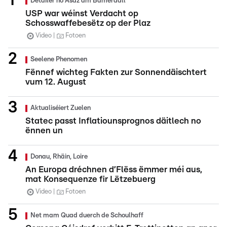
Detailer no Asaz am Bamerdall
USP war wéinst Verdacht op
Schosswaffebesëtz op der Plaz
Video
Fotoen
Seelene Phenomen
Fënnef wichteg Fakten zur Sonnendäischtert
vum 12. August
Aktualiséiert Zuelen
Statec passt Inflatiounsprognos däitlech no
ënnen un
Donau, Rhäin, Loire
An Europa dréchnen d’Flëss ëmmer méi aus,
mat Konsequenze fir Lëtzebuerg
Video
Fotoen
Net mam Quad duerch de Schoulhaff