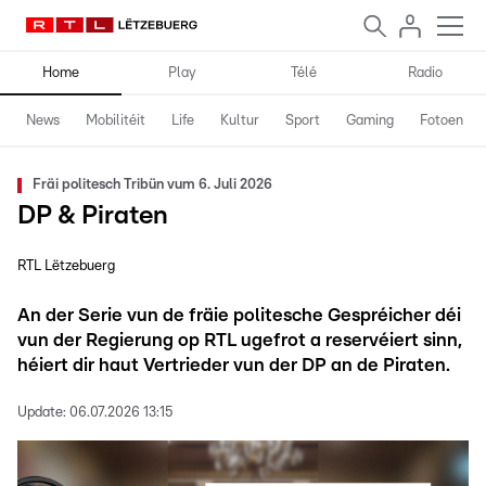
Home
Play
Télé
Radio
News
Mobilitéit
Life
Kultur
Sport
Gaming
Fotoen
Fräi politesch Tribün vum 6. Juli 2026
DP & Piraten
RTL Lëtzebuerg
An der Serie vun de fräie politesche Gespréicher déi
vun der Regierung op RTL ugefrot a reservéiert sinn,
héiert dir haut Vertrieder vun der DP an de Piraten.
Update:
06.07.2026 13:15