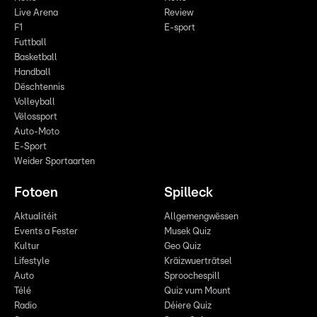
Live Arena
Review
F1
E-sport
Futtball
Basketball
Handball
Dëschtennis
Volleyball
Vëlossport
Auto-Moto
E-Sport
Weider Sportaarten
Fotoen
Spilleck
Aktualitéit
Allgemengwëssen
Events a Fester
Musek Quiz
Kultur
Geo Quiz
Lifestyle
Kräizwuerträtsel
Auto
Sproochespill
Télé
Quiz vum Mount
Radio
Déiere Quiz