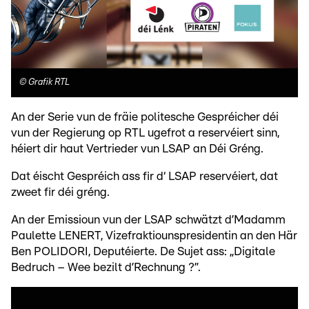
©
Grafik RTL
An der Serie vun de fräie politesche Gespréicher déi
vun der Regierung op RTL ugefrot a reservéiert sinn,
héiert dir haut Vertrieder vun LSAP an Déi Gréng.
Dat éischt Gespréich ass fir d‘ LSAP reservéiert, dat
zweet fir déi gréng.
An der Emissioun vun der LSAP schwätzt d’Madamm
Paulette LENERT, Vizefraktiounspresidentin an den Här
Ben POLIDORI, Deputéierte. De Sujet ass: „Digitale
Bedruch – Wee bezilt d’Rechnung ?”.