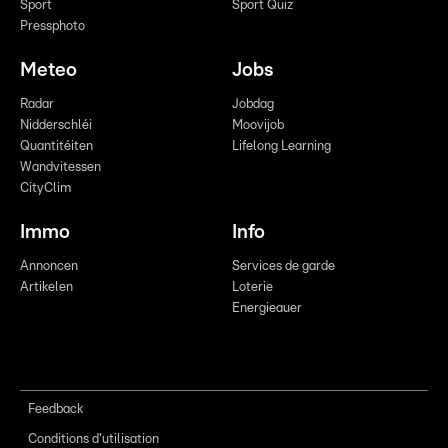
Sport
Sport Quiz
Pressphoto
Meteo
Jobs
Radar
Jobdag
Nidderschléi
Moovijob
Quantitéiten
Lifelong Learning
Wandvitessen
CityClim
Immo
Info
Annoncen
Services de garde
Artikelen
Loterie
Energieauer
Feedback
Conditions d'utilisation