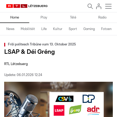
Home
Play
Télé
Radio
News
Mobilitéit
Life
Kultur
Sport
Gaming
Fotoen
Fräi politesch Tribüne vum 13. Oktober 2025
LSAP & Déi Gréng
RTL Lëtzebuerg
Update:
06.01.2026 12:24