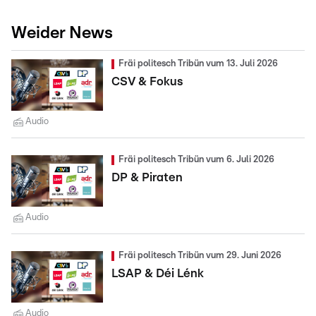
Weider News
Fräi politesch Tribün vum 13. Juli 2026
CSV & Fokus
Audio
Fräi politesch Tribün vum 6. Juli 2026
DP & Piraten
Audio
Fräi politesch Tribün vum 29. Juni 2026
LSAP & Déi Lénk
Audio