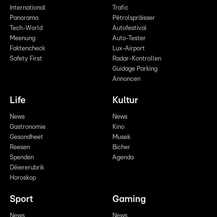
International
Trafic
Panorama
Pëtrolspräisser
Tech-World
Autofestival
Meenung
Auto-Tester
Faktencheck
Lux-Airport
Safety First
Radar-Kontrollen
Guidage Parking
Annoncen
Life
Kultur
News
News
Gastronomie
Kino
Gesondheet
Musek
Reesen
Bicher
Spenden
Agenda
Déiererubrik
Horoskop
Sport
Gaming
News
News