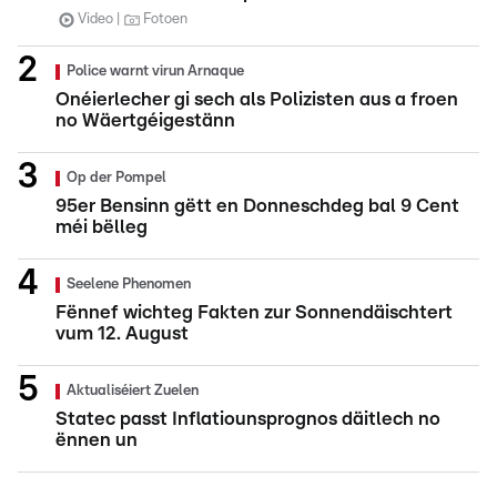
Video
Fotoen
Police warnt virun Arnaque
Onéierlecher gi sech als Polizisten aus a froen
no Wäertgéigestänn
Op der Pompel
95er Bensinn gëtt en Donneschdeg bal 9 Cent
méi bëlleg
Seelene Phenomen
Fënnef wichteg Fakten zur Sonnendäischtert
vum 12. August
Aktualiséiert Zuelen
Statec passt Inflatiounsprognos däitlech no
ënnen un