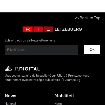
Back to Top
Schreift Iech an eis Newsletteren an :
Ok
Vous souhaitez faire de la publicité sur RTL.lu ? Prenez contact
directement avec notre régie publicitaire IPLuxembourg
News
Mobilitéit
National
News