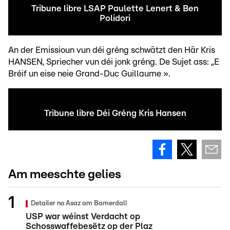
Tribune libre LSAP Paulette Lenert & Ben
Polidori
An der Emissioun vun déi gréng schwätzt den Här Kris
HANSEN, Spriecher vun déi jonk gréng. De Sujet ass: „E
Bréif un eise neie Grand-Duc Guillaume ».
Tribune libre Déi Gréng Kris Hansen
Am meeschte gelies
Detailer no Asaz am Bamerdall
USP war wéinst Verdacht op
Schosswaffebesëtz op der Plaz