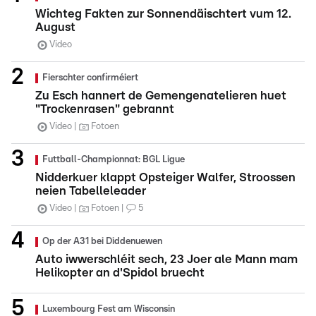
Wichteg Fakten zur Sonnendäischtert vum 12.
August
Video
Fierschter confirméiert
Zu Esch hannert de Gemengenatelieren huet
"Trockenrasen" gebrannt
Video
Fotoen
Futtball-Championnat: BGL Ligue
Nidderkuer klappt Opsteiger Walfer, Stroossen
neien Tabelleleader
Video
Fotoen
5
Op der A31 bei Diddenuewen
Auto iwwerschléit sech, 23 Joer ale Mann mam
Helikopter an d'Spidol bruecht
Luxembourg Fest am Wisconsin