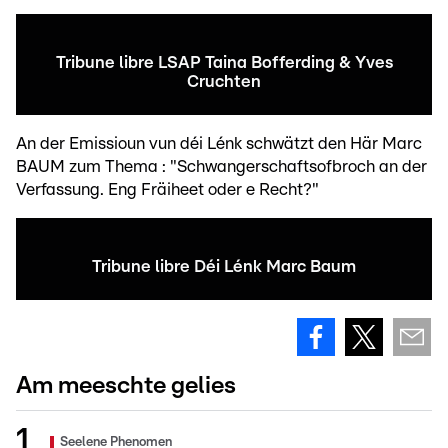
Tribune libre LSAP Taina Bofferding & Yves
Cruchten
An der Emissioun vun déi Lénk schwätzt den Här Marc
BAUM zum Thema : "Schwangerschaftsofbroch an der
Verfassung. Eng Fräiheet oder e Recht?"
Tribune libre Déi Lénk Marc Baum
Am meeschte gelies
Seelene Phenomen