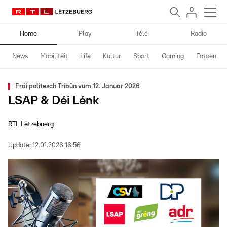
Home
Play
Télé
Radio
News
Mobilitéit
Life
Kultur
Sport
Gaming
Fotoen
Fräi politesch Tribün vum 12. Januar 2026
LSAP & Déi Lénk
RTL Lëtzebuerg
Update:
12.01.2026 16:56