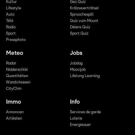
Kultur
Geo Quiz
Lifestyle
Kräizwuerträtsel
Auto
Sproochespill
Télé
Quiz vum Mount
Radio
Déiere Quiz
Sport
Sport Quiz
Pressphoto
Meteo
Jobs
Radar
Jobdag
Nidderschléi
Moovijob
Quantitéiten
Lifelong Learning
Wandvitessen
CityClim
Immo
Info
Annoncen
Services de garde
Artikelen
Loterie
Energieauer