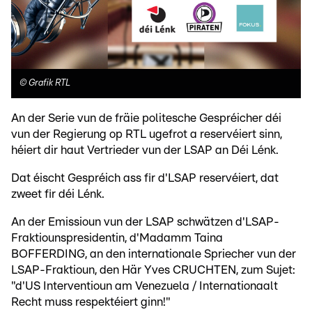
©
Grafik RTL
An der Serie vun de fräie politesche Gespréicher déi
vun der Regierung op RTL ugefrot a reservéiert sinn,
héiert dir haut Vertrieder vun der LSAP an Déi Lénk.
Dat éischt Gespréich ass fir d'LSAP reservéiert, dat
zweet fir déi Lénk.
An der Emissioun vun der LSAP schwätzen d'LSAP-
Fraktiounspresidentin, d'Madamm Taina
BOFFERDING, an den internationale Spriecher vun der
LSAP-Fraktioun, den Här Yves CRUCHTEN, zum Sujet:
"d'US Interventioun am Venezuela / Internationaalt
Recht muss respektéiert ginn!"