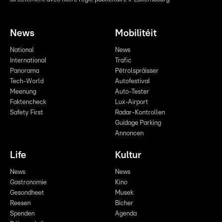
News
Mobilitéit
National
News
International
Trafic
Panorama
Pëtrolspräisser
Tech-World
Autofestival
Meenung
Auto-Tester
Faktencheck
Lux-Airport
Safety First
Radar-Kontrollen
Guidage Parking
Annoncen
Life
Kultur
News
News
Gastronomie
Kino
Gesondheet
Musek
Reesen
Bicher
Spenden
Agenda