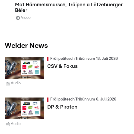
Mat Hämmelsmarsch, Träipen a Lëtzebuerger
Béier
Video
Weider News
Fräi politesch Tribün vum 13. Juli 2026
CSV & Fokus
Audio
Fräi politesch Tribün vum 6. Juli 2026
DP & Piraten
Audio