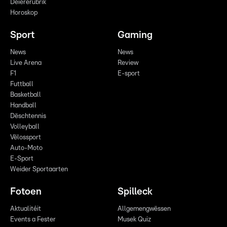
Déiererubrik
Horoskop
Sport
Gaming
News
News
Live Arena
Review
F1
E-sport
Futtball
Basketball
Handball
Dëschtennis
Volleyball
Vëlossport
Auto-Moto
E-Sport
Weider Sportaarten
Fotoen
Spilleck
Aktualitéit
Allgemengwëssen
Events a Fester
Musek Quiz