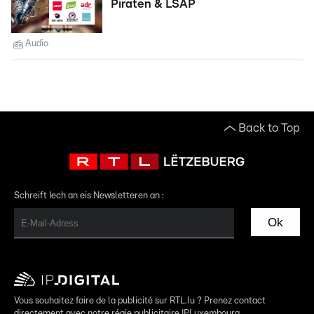
Piraten & LSAP
Audio
Back to Top
Schreift Iech an eis Newsletteren an :
Ok
Vous souhaitez faire de la publicité sur RTL.lu ? Prenez contact
directement avec notre régie publicitaire IPLuxembourg