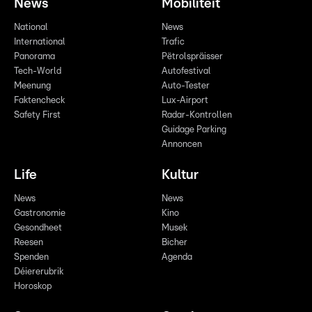
News
Mobilitéit
National
News
International
Trafic
Panorama
Pëtrolspräisser
Tech-World
Autofestival
Meenung
Auto-Tester
Faktencheck
Lux-Airport
Safety First
Radar-Kontrollen
Guidage Parking
Annoncen
Life
Kultur
News
News
Gastronomie
Kino
Gesondheet
Musek
Reesen
Bicher
Spenden
Agenda
Déiererubrik
Horoskop