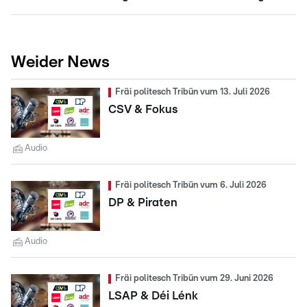
Weider News
Fräi politesch Tribün vum 13. Juli 2026
CSV & Fokus
Audio
Fräi politesch Tribün vum 6. Juli 2026
DP & Piraten
Audio
Fräi politesch Tribün vum 29. Juni 2026
LSAP & Déi Lénk