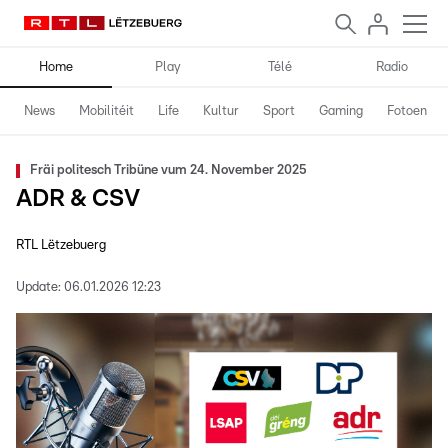
Home
Play
Télé
Radio
News
Mobilitéit
Life
Kultur
Sport
Gaming
Fotoen
Fräi politesch Tribüne vum 24. November 2025
ADR & CSV
RTL Lëtzebuerg
Update:
06.01.2026 12:23