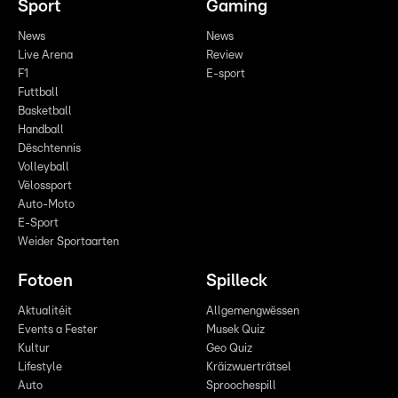
Sport
Gaming
News
News
Live Arena
Review
F1
E-sport
Futtball
Basketball
Handball
Dëschtennis
Volleyball
Vëlossport
Auto-Moto
E-Sport
Weider Sportaarten
Fotoen
Spilleck
Aktualitéit
Allgemengwëssen
Events a Fester
Musek Quiz
Kultur
Geo Quiz
Lifestyle
Kräizwuerträtsel
Auto
Sproochespill