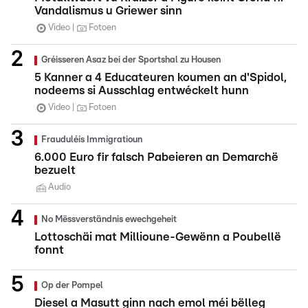
Vandalismus u Griewer sinn
Video
Fotoen
Gréisseren Asaz bei der Sportshal zu Housen
5 Kanner a 4 Educateuren koumen an d'Spidol,
nodeems si Ausschlag entwéckelt hunn
Video
Fotoen
Frauduléis Immigratioun
6.000 Euro fir falsch Pabeieren an Demarchë
bezuelt
Audio
No Mëssverständnis ewechgeheit
Lottoschäi mat Millioune-Gewënn a Poubellë
fonnt
Op der Pompel
Diesel a Masutt ginn nach emol méi bëlleg