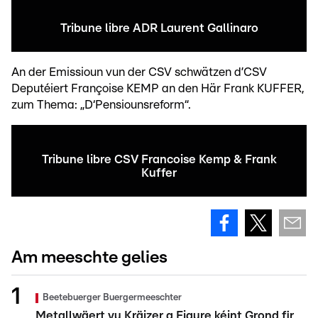
Tribune libre ADR Laurent Gallinaro
An der Emissioun vun der CSV schwätzen d’CSV
Deputéiert Françoise KEMP an den Här Frank KUFFER,
zum Thema: „D‘Pensiounsreform“.
Tribune libre CSV Francoise Kemp & Frank
Kuffer
Am meeschte gelies
Beetebuerger Buergermeeschter
Metallwäert vu Kräizer a Figure kéint Grond fir