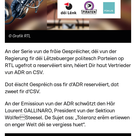
©
Grafik RTL
An der Serie vun de fräie Gespréicher, déi vun der
Regierung fir déi Lëtzebuerger politesch Parteien op
RTL ugefrot a reservéiert sinn, héiert Dir haut Vertrieder
vun ADR an CSV.
Dat éischt Gespréich ass fir d‘ADR reservéiert, dat
zweet fir d‘CSV.
An der Emissioun vun der ADR schwätzt den Här
Laurent GALLINARO, President vun der Sektioun
WalferSteesel. De Sujet ass: „Toleranz erëm erliewen
an enger Welt déi se vergiess huet“.