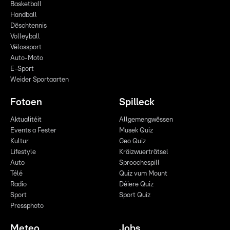
Basketball
Handball
Dëschtennis
Volleyball
Vëlossport
Auto-Moto
E-Sport
Weider Sportaarten
Fotoen
Spilleck
Aktualitéit
Allgemengwëssen
Events a Fester
Musek Quiz
Kultur
Geo Quiz
Lifestyle
Kräizwuerträtsel
Auto
Sproochespill
Télé
Quiz vum Mount
Radio
Déiere Quiz
Sport
Sport Quiz
Pressphoto
Meteo
Jobs