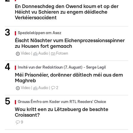
En Donneschdeg den Owend koum et op der
Héicht vu Schieren zu engem déidleche
Verkéiersaccident
Spezialekippen am Asaz
Éischt Näschter vum Eichenprozessionsspinner
zu Housen fort gemaach
Video
Audio
Fotoen
Invité vun der Redaktioun (7. August) - Serge Legil
Méi Prisonéier, dorënner däitlech méi aus dem
Maghreb
Video
Audio
2
Grouss Ëmfro am Kader vum RTL Readers' Choice
Wou kritt een zu Lëtzebuerg de beschte
Croissant?
9