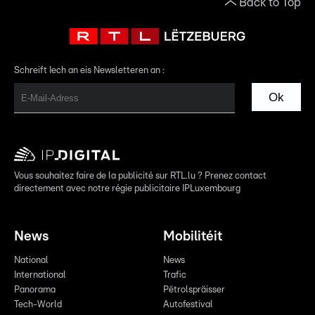
Back to Top
Schreift Iech an eis Newsletteren an :
Ok
Vous souhaitez faire de la publicité sur RTL.lu ? Prenez contact
directement avec notre régie publicitaire IPLuxembourg
News
Mobilitéit
National
News
International
Trafic
Panorama
Pëtrolspräisser
Tech-World
Autofestival