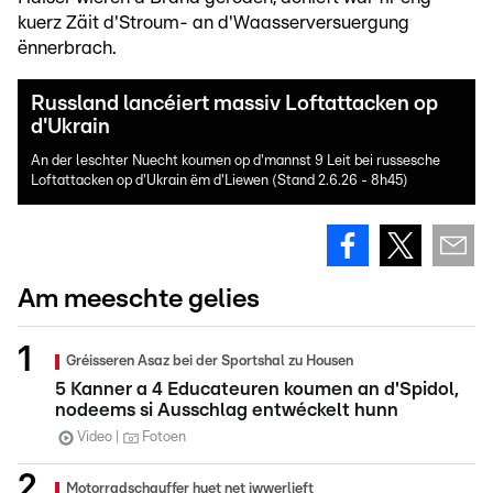
kuerz Zäit d'Stroum- an d'Waasserversuergung
ënnerbrach.
Russland lancéiert massiv Loftattacken op
d'Ukrain
An der leschter Nuecht koumen op d'mannst 9 Leit bei russesche
Loftattacken op d'Ukrain ëm d'Liewen (Stand 2.6.26 - 8h45)
Am meeschte gelies
Gréisseren Asaz bei der Sportshal zu Housen
5 Kanner a 4 Educateuren koumen an d'Spidol,
nodeems si Ausschlag entwéckelt hunn
Video
Fotoen
Motorradschauffer huet net iwwerlieft