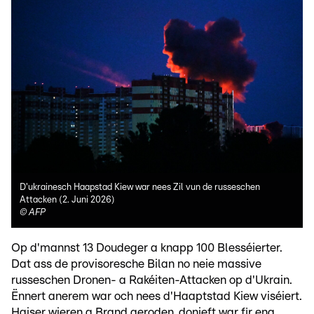
D'ukrainesch Haapstad Kiew war nees Zil vun de russeschen
Attacken (2. Juni 2026)
©
AFP
Op d'mannst 13 Doudeger a knapp 100 Blesséierter.
Dat ass de provisoresche Bilan no neie massive
russeschen Dronen- a Rakéiten-Attacken op d'Ukrain.
Ënnert anerem war och nees d'Haaptstad Kiew viséiert.
Haiser wieren a Brand geroden, donieft war fir eng