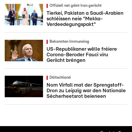
Offiziell net géint Iran geriicht
Tierkei, Pakistan a Saudi-Arabien
schléissen neie "Mekka-
Verdeedegungspakt"
Bekannten Immunolog
US-Republikaner wëlle fréiere
Corona-Beroder Fauci viru
Geriicht bréngen
Däitschland
Nom Virfall mat der Sprengstoff-
Dron zu Leipzig war den Nationale
Sécherheetsrot beieneen