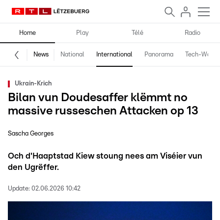
Home
Play
Télé
Radio
News
National
International
Panorama
Tech-World
Ukrain-Krich
Bilan vun Doudesaffer klëmmt no
massive russeschen Attacken op 13
Sascha Georges
Och d'Haaptstad Kiew stoung nees am Viséier vun
den Ugrëffer.
Update:
02.06.2026 10:42