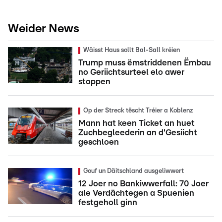
Weider News
Wäisst Haus sollt Bal-Sall kréien
Trump muss ëmstriddenen Ëmbau
no Geriichtsurteel elo awer
stoppen
Op der Streck tëscht Tréier a Koblenz
Mann hat keen Ticket an huet
Zuchbegleederin an d'Gesiicht
geschloen
Gouf un Däitschland ausgeliwwert
12 Joer no Bankiwwerfall: 70 Joer
ale Verdächtegen a Spuenien
festgeholl ginn