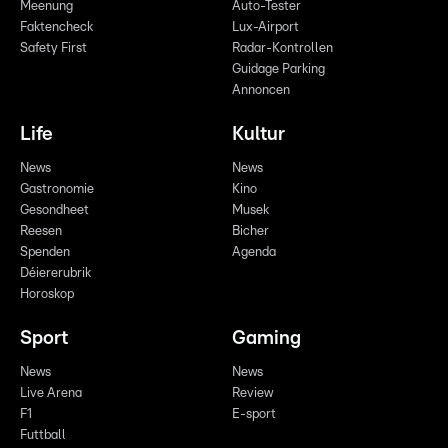
Meenung
Auto-Tester
Faktencheck
Lux-Airport
Safety First
Radar-Kontrollen
Guidage Parking
Annoncen
Life
Kultur
News
News
Gastronomie
Kino
Gesondheet
Musek
Reesen
Bicher
Spenden
Agenda
Déiererubrik
Horoskop
Sport
Gaming
News
News
Live Arena
Review
F1
E-sport
Futtball