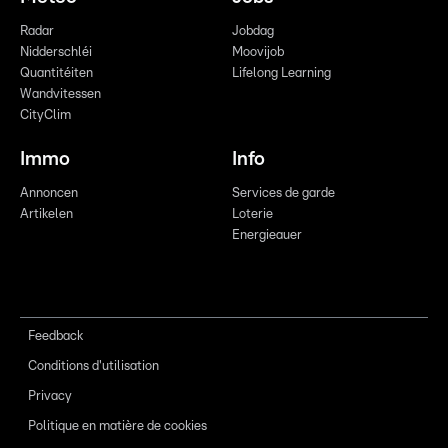
Radar
Jobdag
Nidderschléi
Moovijob
Quantitéiten
Lifelong Learning
Wandvitessen
CityClim
Immo
Info
Annoncen
Services de garde
Artikelen
Loterie
Energieauer
Feedback
Conditions d'utilisation
Privacy
Politique en matière de cookies