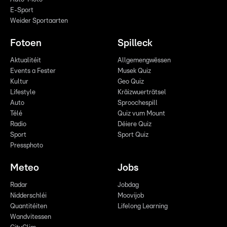
E-Sport
Weider Sportaarten
Fotoen
Spilleck
Aktualitéit
Allgemengwëssen
Events a Fester
Musek Quiz
Kultur
Geo Quiz
Lifestyle
Kräizwuerträtsel
Auto
Sproochespill
Télé
Quiz vum Mount
Radio
Déiere Quiz
Sport
Sport Quiz
Pressphoto
Meteo
Jobs
Radar
Jobdag
Nidderschléi
Moovijob
Quantitéiten
Lifelong Learning
Wandvitessen