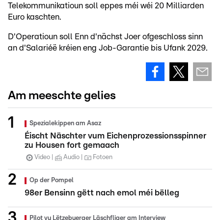
Telekommunikatioun soll eppes méi wéi 20 Milliarden
Euro kaschten.
D'Operatioun soll Enn d'nächst Joer ofgeschloss sinn
an d'Salariéë kréien eng Job-Garantie bis Ufank 2029.
Am meeschte gelies
Spezialekippen am Asaz
Éischt Näschter vum Eichenprozessionsspinner
zu Housen fort gemaach
Video
Audio
Fotoen
Op der Pompel
98er Bensinn gëtt nach emol méi bëlleg
Pilot vu Lëtzebuerger Läschfliger am Interview