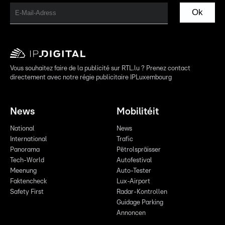
Ok
Vous souhaitez faire de la publicité sur RTL.lu ? Prenez contact
directement avec notre régie publicitaire IPLuxembourg
News
Mobilitéit
National
News
International
Trafic
Panorama
Pëtrolspräisser
Tech-World
Autofestival
Meenung
Auto-Tester
Faktencheck
Lux-Airport
Safety First
Radar-Kontrollen
Guidage Parking
Annoncen