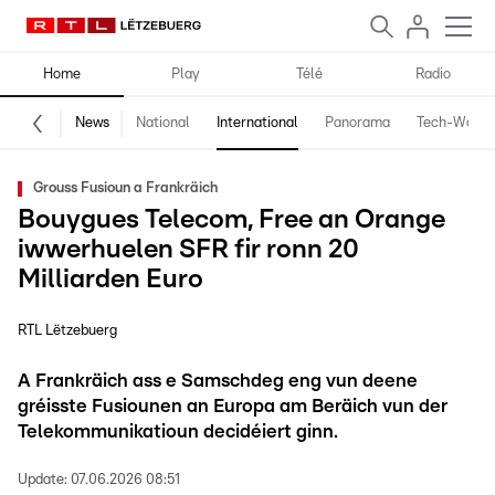
Home
Play
Télé
Radio
News
National
International
Panorama
Tech-World
Grouss Fusioun a Frankräich
Bouygues Telecom, Free an Orange
iwwerhuelen SFR fir ronn 20
Milliarden Euro
RTL Lëtzebuerg
A Frankräich ass e Samschdeg eng vun deene
gréisste Fusiounen an Europa am Beräich vun der
Telekommunikatioun decidéiert ginn.
Update:
07.06.2026 08:51