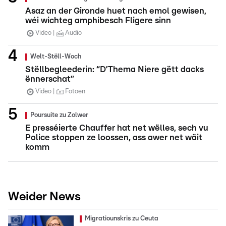
Asaz an der Gironde huet nach emol gewisen,
wéi wichteg amphibesch Fligere sinn
Video
Audio
Welt-Stëll-Woch
Stëllbegleederin: “D’Thema Niere gëtt dacks
ënnerschat”
Video
Fotoen
Poursuite zu Zolwer
E presséierte Chauffer hat net wëlles, sech vu
Police stoppen ze loossen, ass awer net wäit
komm
Weider News
Migratiounskris zu Ceuta