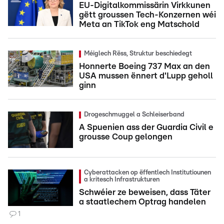
EU-Digitalkommissärin Virkkunen
gëtt groussen Tech-Konzernen wéi
Meta an TikTok eng Matschold
Méiglech Rëss, Struktur beschiedegt
Honnerte Boeing 737 Max an den
USA mussen ënnert d'Lupp geholl
ginn
Drogeschmuggel a Schleiserband
A Spuenien ass der Guardia Civil e
grousse Coup gelongen
Cyberattacken op ëffentlech Institutiounen
a kritesch Infrastrukturen
Schwéier ze beweisen, dass Täter
a staatlechem Optrag handelen
1