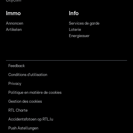
CityClim
Immo
Info
Annoncen
Services de garde
Artikelen
Loterie
Energieauer
Feedback
Conditions d'utilisation
Privacy
Politique en matière de cookies
Gestion des cookies
RTL Charte
Accidentsfotoen op RTL.lu
Push Astellungen