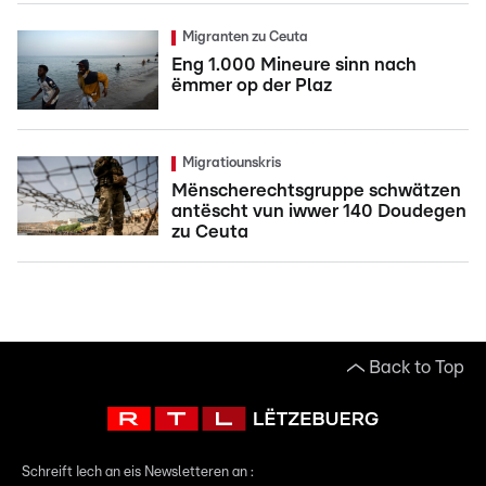
Migranten zu Ceuta
Eng 1.000 Mineure sinn nach
ëmmer op der Plaz
Migratiounskris
Mënscherechtsgruppe schwätzen
antëscht vun iwwer 140 Doudegen
zu Ceuta
Back to Top
Schreift Iech an eis Newsletteren an :