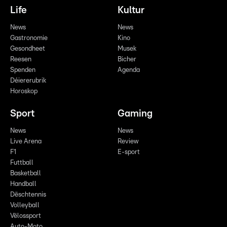
Life
Kultur
News
News
Gastronomie
Kino
Gesondheet
Musek
Reesen
Bicher
Spenden
Agenda
Déiererubrik
Horoskop
Sport
Gaming
News
News
Live Arena
Review
F1
E-sport
Futtball
Basketball
Handball
Dëschtennis
Volleyball
Vëlossport
Auto-Moto