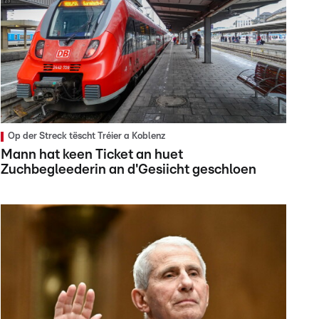
Op der Streck tëscht Tréier a Koblenz
Mann hat keen Ticket an huet
Zuchbegleederin an d'Gesiicht geschloen