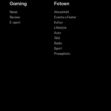
Gaming
Fotoen
News
Aktualitéit
Review
Events a Fester
E-sport
Kultur
Lifestyle
Auto
Télé
Radio
Sport
Pressphoto