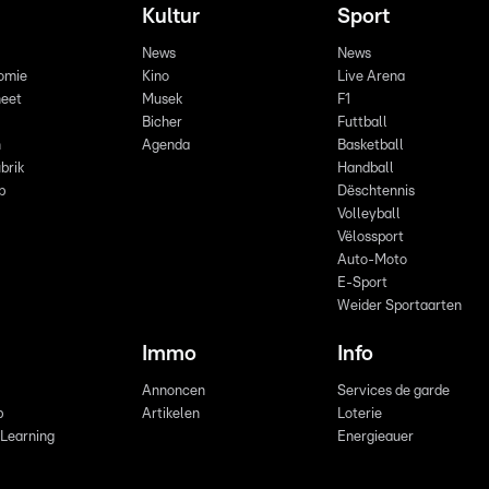
Kultur
Sport
News
News
omie
Kino
Live Arena
eet
Musek
F1
Bicher
Futtball
n
Agenda
Basketball
brik
Handball
p
Dëschtennis
Volleyball
Vëlossport
Auto-Moto
E-Sport
Weider Sportaarten
Immo
Info
Annoncen
Services de garde
b
Artikelen
Loterie
 Learning
Energieauer