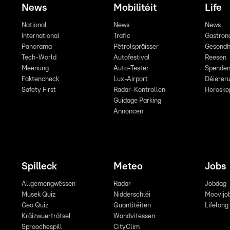
News
Mobilitéit
Life
National
News
News
International
Trafic
Gastron
Panorama
Pëtrolspräisser
Gesondh
Tech-World
Autofestival
Reesen
Meenung
Auto-Tester
Spende
Faktencheck
Lux-Airport
Déiereru
Safety First
Radar-Kontrollen
Horosko
Guidage Parking
Annoncen
Spilleck
Meteo
Jobs
Allgemengwëssen
Radar
Jobdag
Musek Quiz
Nidderschléi
Moovijo
Geo Quiz
Quantitéiten
Lifelong
Kräizwuerträtsel
Wandvitessen
Sproochespill
CityClim