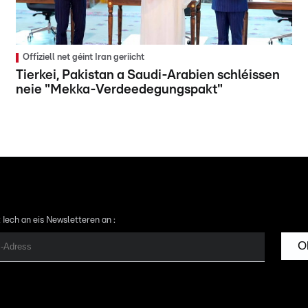
Offiziell net géint Iran geriicht
Tierkei, Pakistan a Saudi-Arabien schléissen
neie "Mekka-Verdeedegungspakt"
 Iech an eis Newsletteren an :
O