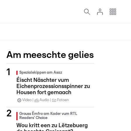
Am meeschte gelies
Spezialekippen am Asaz
Éischt Näschter vum
Eichenprozessionsspinner zu
Housen fort gemaach
Video
Audio
Fotoen
Grouss Ëmfro am Kader vum RTL
Readers' Choice
Wou kritt een zu Lëtzebuerg