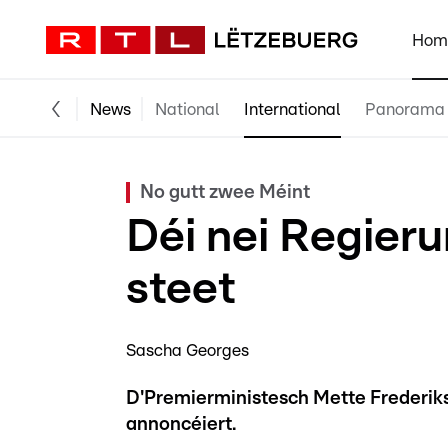
Hom
News
National
International
Panorama
No gutt zwee Méint
Déi nei Regier
steet
Sascha Georges
D'Premierministesch Mette Frederik
annoncéiert.