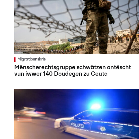
Migratiounskris
Mënscherechtsgruppe schwätzen antëscht
vun iwwer 140 Doudegen zu Ceuta