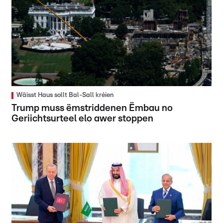
Wäisst Haus sollt Bal-Sall kréien
Trump muss ëmstriddenen Ëmbau no
Geriichtsurteel elo awer stoppen