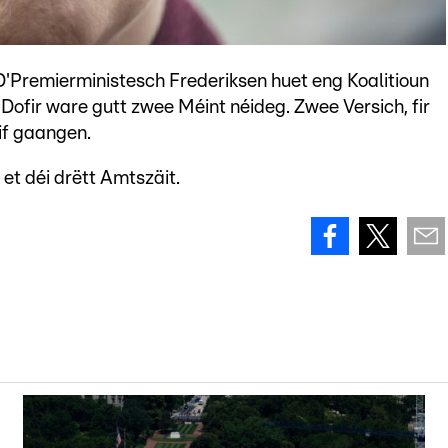
D'Premierministesch Frederiksen huet eng Koalitioun
ofir ware gutt zwee Méint néideg. Zwee Versich, fir
if gaangen.
et déi drëtt Amtszäit.