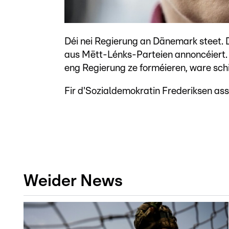
Déi nei Regierung an Dänemark steet. 
aus Mëtt-Lénks-Parteien annoncéiert. D
eng Regierung ze forméieren, ware sch
Fir d'Sozialdemokratin Frederiksen ass 
Weider News