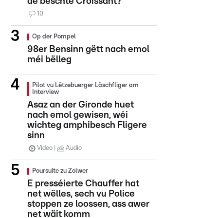
de beschte Croissant?
10
Op der Pompel
98er Bensinn gëtt nach emol
méi bëlleg
Pilot vu Lëtzebuerger Läschfliger am
Interview
Asaz an der Gironde huet
nach emol gewisen, wéi
wichteg amphibesch Fligere
sinn
Video
Audio
Poursuite zu Zolwer
E presséierte Chauffer hat
net wëlles, sech vu Police
stoppen ze loossen, ass awer
net wäit komm