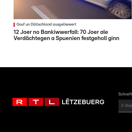
Gouf un Däitschland ausgeliwwert
12 Joer no Bankiwwerfall: 70 Joer ale
Verdächtegen a Spuenien festgeholl ginn
Schreift