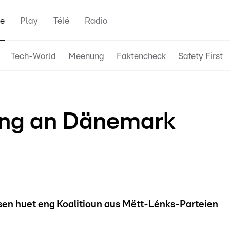
e
Play
Télé
Radio
Tech-World
Meenung
Faktencheck
Safety First
ung an Dänemark
sen huet eng Koalitioun aus Mëtt-Lénks-Parteien