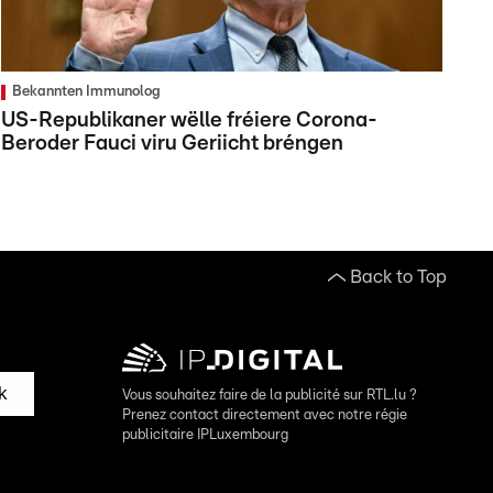
Bekannten Immunolog
US-Republikaner wëlle fréiere Corona-
Beroder Fauci viru Geriicht bréngen
Back to Top
k
Vous souhaitez faire de la publicité sur RTL.lu ?
Prenez contact directement avec notre régie
publicitaire IPLuxembourg