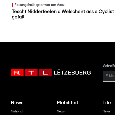
Rettungshelikopter war am Asaz
Tëscht Nidderfeelen a Welschent ass e Cyclist
gefall
Schreift
News
Mobilitéit
Life
National
News
News