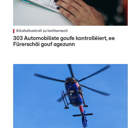
Alkoholkontroll zu Iechternach
303 Automobiliste goufe kontrolléiert, ee
Fürerschäi gouf agezunn