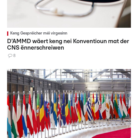
Keng Gespréicher méi virgesinn
D'AMMD wäert keng nei Konventioun mat der
CNS ënnerschreiwen
8