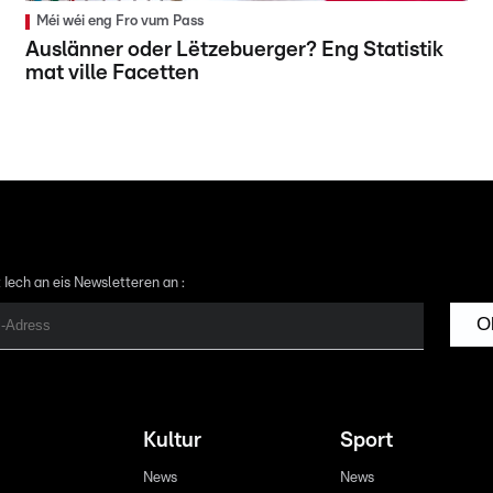
Méi wéi eng Fro vum Pass
Auslänner oder Lëtzebuerger? Eng Statistik
mat ville Facetten
 Iech an eis Newsletteren an :
O
Kultur
Sport
News
News