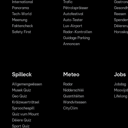
International
Trafic
Gastron
Panorama
Pëtrolspräisser
Gesondh
Tech-World
Autofestival
Reesen
Meenung
Auto-Tester
Spende
Faktencheck
Lux-Airport
Déiereru
Safety First
Radar-Kontrollen
Horosko
Guidage Parking
Annoncen
Spilleck
Meteo
Jobs
Allgemengwëssen
Radar
Jobdag
Musek Quiz
Nidderschléi
Moovijo
Geo Quiz
Quantitéiten
Lifelong
Kräizwuerträtsel
Wandvitessen
Sproochespill
CityClim
Quiz vum Mount
Déiere Quiz
Sport Quiz