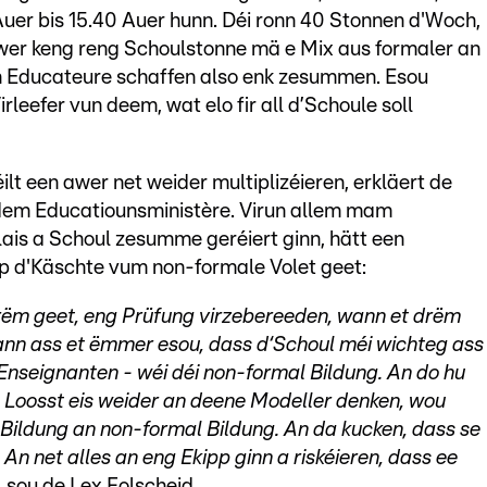
Auer bis 15.40 Auer hunn. Déi ronn 40 Stonnen d'Woch,
 awer keng reng Schoulstonne mä e Mix aus formaler an
n Educateure schaffen also enk zesummen. Esou
leefer vun deem, wat elo fir all d’Schoule soll
t een awer net weider multiplizéieren, erkläert de
 dem Educatiounsministère. Virun allem mam
lais a Schoul zesumme geréiert ginn, hätt een
p d'Käschte vum non-formale Volet geet:
rëm geet, eng Prüfung virzebereeden, wann et drëm
ann ass et ëmmer esou, dass d‘Schoul méi wichteg ass
 Enseignanten - wéi déi non-formal Bildung. An do hu
n: Loosst eis weider an deene Modeller denken, wou
Bildung an non-formal Bildung. An da kucken, dass se
 net alles an eng Ekipp ginn a riskéieren, dass ee
, sou de Lex Folscheid.