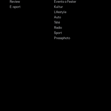
Review
Events a Fester
E-sport
Kultur
Lifestyle
Auto
Télé
Radio
Sport
Pressphoto