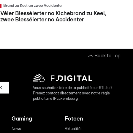
Brand zu Keel an zwee Accidenter
Véier Blesséierter no Kichebrand zu Keel,
zwee Blesséierter no Accidenter
Back to Top
k
Vous souhaitez faire de la publicité sur RTL.lu ?
Prenez contact directement avec notre régie
publicitaire IPLuxembourg
Gaming
Fotoen
News
Aktualitéit