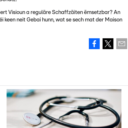
éiert Visioun a reguläre Schaffzäiten ëmsetzbar? An
éi keen neit Gebai hunn, wat se sech mat der Maison