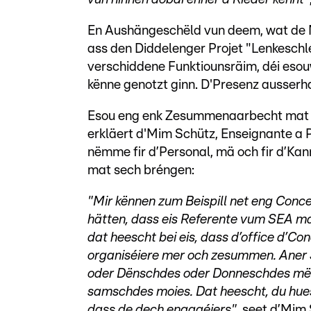
En Aushängeschëld vun deem, wat de Mini
ass den Diddelenger Projet "Lenkeschlé
verschiddene Funktiounsräim, déi eso
kënne genotzt ginn. D'Presenz ausserhal
Esou eng enk Zesummenaarbecht mat de
erkläert d'Mim Schütz, Enseignante a 
nëmme fir d’Personal, mä och fir d’Kan
mat sech bréngen:
"Mir kënnen zum Beispill net eng Conc
hätten, dass eis Referente vum SEA mat
dat heescht bei eis, dass d’office d’C
organiséiere mer och zesummen. Aner 
oder Dënschdes oder Donneschdes mëtte
samschdes moies. Dat heescht, du hues
dass de dech engagéiers"
, seet d’Mim