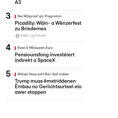
A3
Nei Wäiprouf um Programm
Picadilly: Wäin- a Wënzerfest
zu Briedemes
Video
Fotoen
Ronn 6 Milliounen Euro
Pensiounsfong investéiert
indirekt a SpaceX
Wäisst Haus sollt Bal-Sall kréien
Trump muss ëmstriddenen
Ëmbau no Geriichtsurteel elo
awer stoppen