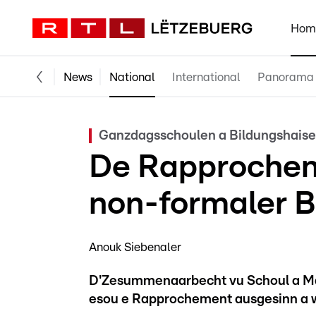
Hom
News
National
International
Panorama
Ganzdagsschoulen a Bildungshaise
De Rapprochem
non-formaler B
Anouk Siebenaler
D'Zesummenaarbecht vu Schoul a Mai
esou e Rapprochement ausgesinn a w