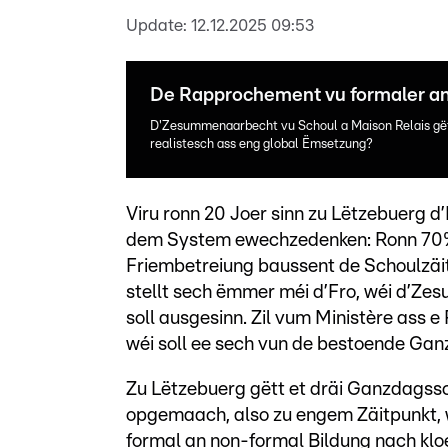
Update:
12.12.2025 09:53
De Rapprochement vu formaler an
D'Zesummenaarbecht vu Schoul a Maison Relais gët
realistesch ass eng global Ëmsetzung?
Viru ronn 20 Joer sinn zu Lëtzebuerg d’
dem System ewechzedenken: Ronn 70% v
Friembetreiung baussent de Schoulzäite
stellt sech ëmmer méi d’Fro, wéi d’Ze
soll ausgesinn. Zil vum Ministère ass
wéi soll ee sech vun de bestoende G
Zu Lëtzebuerg gëtt et dräi Ganzdagssc
opgemaach, also zu engem Zäitpunkt, 
formal an non-formal Bildung nach klo