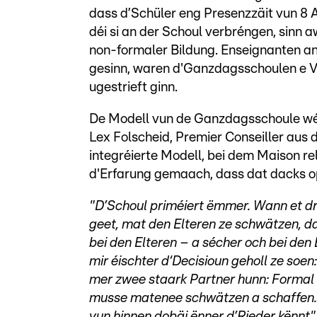
dass d’Schüler eng Presenzzäit vun 8 
déi si an der Schoul verbréngen, sinn
non-formaler Bildung. Enseignanten a
gesinn, waren d'Ganzdagsschoulen e Vir
ugestrieft ginn.
De Modell vun de Ganzdagsschoule wéil
Lex Folscheid, Premier Conseiller aus
integréierte Modell, bei dem Maison re
d'Erfarung gemaach, dass dat dacks o
"D’Schoul priméiert ëmmer. Wann et d
geet, mat den Elteren ze schwätzen, d
bei den Elteren – a sécher och bei den
mir éischter d‘Decisioun geholl ze soe
mer zwee staark Partner hunn: Formal 
musse matenee schwätzen a schaffen. An
vun hinnen dobäi ënner d’Rieder kënnt"