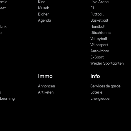
omie
Kino
Live Arena
eet
Musek
F1
Bicher
Futtball
n
Agenda
Basketball
brik
Handball
p
Dëschtennis
Volleyball
Vëlossport
Auto-Moto
E-Sport
Weider Sportaarten
Immo
Info
Annoncen
Services de garde
b
Artikelen
Loterie
 Learning
Energieauer