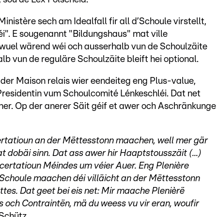
stère sech am Idealfall fir all d’Schoule virstellt,
i". E sougenannt "Bildungshaus" mat ville
uwuel wärend wéi och ausserhalb vun de Schoulzäite
b vun de reguläre Schoulzäite bleift hei optional.
r Maison relais wier eendeiteg eng Plus-value,
Presidentin vum Schoulcomité Lénkeschléi. Dat net
ner. Op der anerer Säit géif et awer och Aschränkunge
ertatioun an der Mëttesstonn maachen, well mer gär
 dobäi sinn. Dat ass awer hir Haaptstousszäit (...)
oncertatioun Méindes um véier Auer. Eng Plenière
Schoule maachen déi villäicht an der Mëttesstonn
s. Dat geet bei eis net: Mir maache Plenièrë
 och Contraintën, mä du weess vu vir eran, woufir
 Schütz.