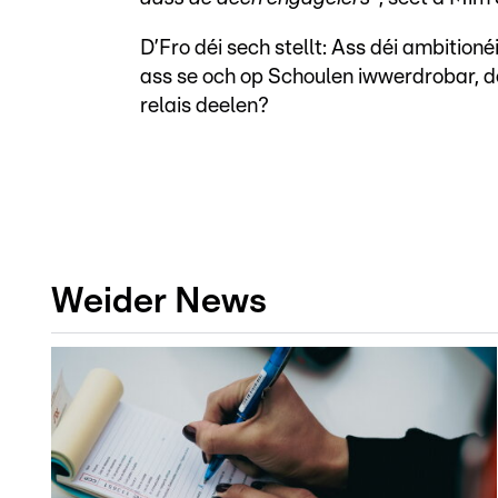
D’Fro déi sech stellt: Ass déi ambition
ass se och op Schoulen iwwerdrobar, d
relais deelen?
Weider News