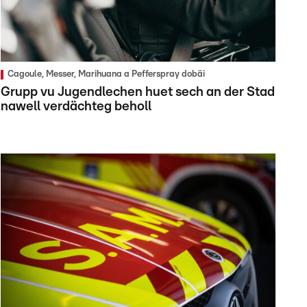
Cagoule, Messer, Marihuana a Pefferspray dobäi
Grupp vu Jugendlechen huet sech an der Stad
nawell verdächteg beholl