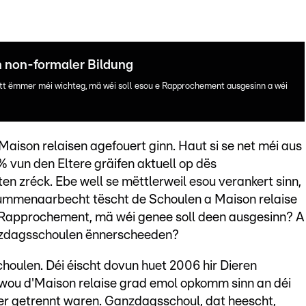
 non-formaler Bildung
t ëmmer méi wichteg, mä wéi soll esou e Rapprochement ausgesinn a wéi
Maison relaisen agefouert ginn. Haut si se net méi aus
un den Eltere gräifen aktuell op dës
n zréck. Ebe well se mëttlerweil esou verankert sinn,
summenaarbecht tëscht de Schoulen a Maison relaise
 e Rapprochement, mä wéi genee soll deen ausgesinn? A
anzdagsschoulen ënnerscheeden?
houlen. Déi éischt dovun huet 2006 hir Dieren
wou d'Maison relaise grad emol opkomm sinn an déi
er getrennt waren. Ganzdagsschoul, dat heescht,