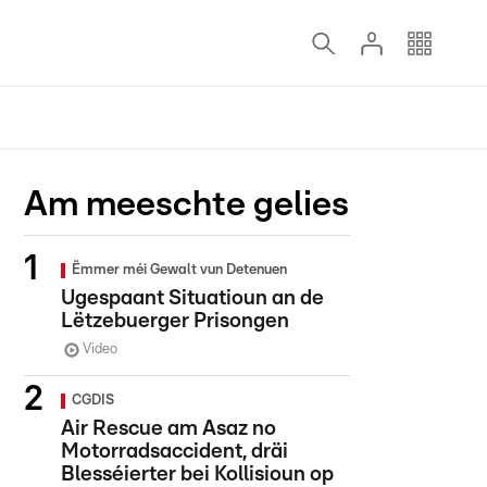
Am meeschte gelies
Ëmmer méi Gewalt vun Detenuen
Ugespaant Situatioun an de
Lëtzebuerger Prisongen
Video
CGDIS
Air Rescue am Asaz no
Motorradsaccident, dräi
Blesséierter bei Kollisioun op