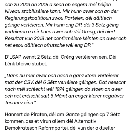
och zu 2013 an 2018 a sech op engem méi héijen
Niveau stabiliséiere kann. Mir hunn awer och an der
Regierungskoalitioun zwou Parteien, déi däitlech
géinge verléieren. Mir hunn eng DP, déi 3 Sëtz géing
verléieren a mir hunn awer och déi Gréng, déi hiert
Resultat vun 2018 net confirméiere kéinten an awer och
net esou däitlech ofrutsche wéi eng DP."
D'LSAP wënnt 2 Sëtz, déi Gréng verléieren een. Déi
Lénk bleiwe stabel.
„Dann hu mer awer och nach e ganz klore Verléierer
mat der CSV, déi 6 Sëtz verléiere géingen. Dat heescht
nach méi schlecht wéi 1974 géingen do stoen an awer
och net eréischt säit 6 Méint an enger klorer negativer
Tendenz sinn."
Hannert de Piraten, déi am Ganze géingen op 7 Sëtz
kommen, ass et virun allem déi Alternativ
Demokratesch Reformpartei, déi vun der aktueller