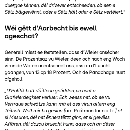
duergoe kënnen, déi driwwer entscheeden, ob een e
Sëtz bäigewënnt, oder e Sëtz hält oder e Sëtz verléiert."
Wéi gëtt d'Aarbecht bis ewell
ageschat?
Generell misst ee feststellen, dass d'Wieler onsécher
sinn. De Prozentsaz vu Wieler, deen och nach eng Woch
virun de Walen onentscheet ass, ass an d'Luucht
gaangen, vun 13 op 18 Prozent. Och de Panachage huet
ofgeholl.
„D'Politik hutt däitlech gelidden, se huet u
Glafwierdegkeet verluer. Ech weess net, ob ee vu
Vertraue schwätze kann, mä et ass virun allem eng
Téitsch. Well mir hu gesinn [
am Politmonitor n.d.l.r.
] et
si Mesuren, déi net ënnerstëtzt ginn, et si gewëss
Affären, déi dozou bruecht hunn, dass och an dëser