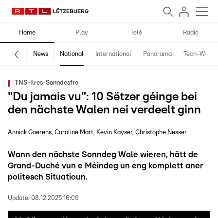
Home
Play
Télé
Radio
News
National
International
Panorama
Tech-World
TNS-Ilres-Sonndesfro
"Du jamais vu": 10 Sëtzer géinge bei
den nächste Walen nei verdeelt ginn
Annick Goerens
Caroline Mart
Kevin Kayser
Christophe Nesser
Wann den nächste Sonndeg Wale wieren, hätt de
Grand-Duché vun e Méindeg un eng komplett aner
politesch Situatioun.
Update:
08.12.2025 16:09