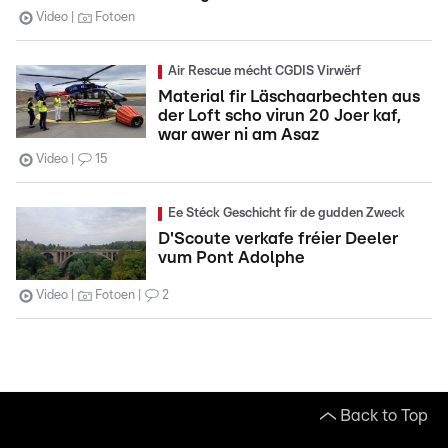
Video
Fotoen
Air Rescue mécht CGDIS Virwërf
Material fir Läschaarbechten aus
der Loft scho virun 20 Joer kaf,
war awer ni am Asaz
Video
15
Ee Stéck Geschicht fir de gudden Zweck
D'Scoute verkafe fréier Deeler
vum Pont Adolphe
Video
Fotoen
2
Back to Top