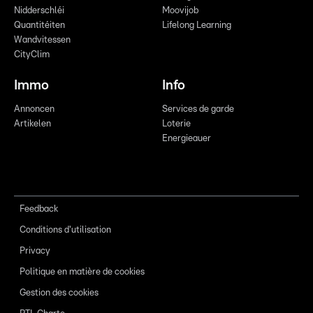
Nidderschléi
Moovijob
Quantitéiten
Lifelong Learning
Wandvitessen
CityClim
Immo
Info
Annoncen
Services de garde
Artikelen
Loterie
Energieauer
Feedback
Conditions d'utilisation
Privacy
Politique en matière de cookies
Gestion des cookies