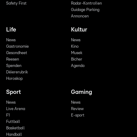
Safety First
Radar-Kontrollen
Guidage Parking
Annoncen
Life
Kultur
News
News
Gastronomie
Kino
Gesondheet
Musek
Reesen
Bicher
Spenden
Agenda
Déiererubrik
Horoskop
Sport
Gaming
News
News
Live Arena
Review
F1
E-sport
Futtball
Basketball
Handball