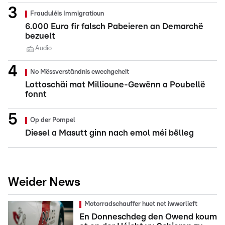
Frauduléis Immigratioun
6.000 Euro fir falsch Pabeieren an Demarchë
bezuelt
Audio
No Mëssverständnis ewechgeheit
Lottoschäi mat Millioune-Gewënn a Poubellë
fonnt
Op der Pompel
Diesel a Masutt ginn nach emol méi bëlleg
Weider News
Motorradschauffer huet net iwwerlieft
En Donneschdeg den Owend koum