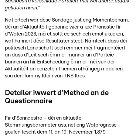
Sonndesfro verschidde Parteien, méi wéi anerer, staark
gelidden hunn."
Natierlech wär dëse Sondage just eng Momentopnam,
déi un d'Aktualitéit gebonne wier a kee Pronostic fir
d'Walen 2023, mä et sollt ee sech och emol ukucken,
wat hannert dëse Resultater steet. Nämlech, dass déi
politesch Landschaft sech ëmmer méi fragmentéiert
an dass d'Leit sech ëmmer manner un d'Parteie
bannen an hir Entscheedung ëmmer méi vun der
Aktualitéit an eenzelen Themen ofhängeg maachen,
sou den Tommy Klein vun TNS Ilres.
Detailer iwwert d’Method an de
Questionnaire
Fir d'Sonndesfro – déi en aktuelle
Stëmmungsbarometer ass, net eng Walprognose -
goufen tëscht dem 11. an 19. November 1.879