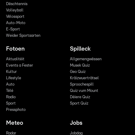
Dëschtennis
Volleyball
Vëlossport
Auto-Moto
E-Sport
Weider Sportaarten
Fotoen
Spilleck
Aktualitéit
Allgemengwëssen
Events a Fester
Musek Quiz
Kultur
Geo Quiz
Lifestyle
Kräizwuerträtsel
Auto
Sproochespill
Télé
Quiz vum Mount
Radio
Déiere Quiz
Sport
Sport Quiz
Pressphoto
Meteo
Jobs
Radar
Jobdag