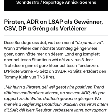
Sonndesfro / Reportage Annick Goerens
Piraten, ADR an LSAP als Gewënner,
CSV, DP a Gréng als Verléierer
Dëse Sondage ass dat, wat een nennt "
du jamais vu"
.
Wann d'Wieler den nächste Sonndeg géinge wiele
goen, dann hätte mer an dësem Land eng komplett
aner politesch Situatioun wéi déi vu virun 3 Joer.
Trotzdeem ginn et ganz kloer politesch Tendenzen.
D'Pirate wanne +5 Sëtz an d'ADR +3 Sëtz, erkläert den
Tommy Klein vun TNS Ilres.
„Mir hunn d'Piraten, déi wéi gesot hire positiven Trend
däitlech confirméiere kënnen, an och een ADR, déi par
rapport zu de Walen däitlech gewanne géingen. Wa
mer eis d'Regierungskoalitioun ukucken, ass virun allem
d'LSAP, déi hiert Resultat verbessere kann, par rapport