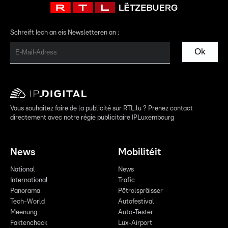
Schreift Iech an eis Newsletteren an :
Ok
Vous souhaitez faire de la publicité sur RTL.lu ? Prenez contact
directement avec notre régie publicitaire IPLuxembourg
News
Mobilitéit
National
News
International
Trafic
Panorama
Pëtrolspräisser
Tech-World
Autofestival
Meenung
Auto-Tester
Faktencheck
Lux-Airport