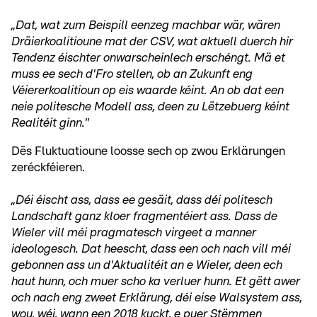
„Dat, wat zum Beispill eenzeg machbar wär, wären
Dräierkoalitioune mat der CSV, wat aktuell duerch hir
Tendenz éischter onwarscheinlech erschéngt. Mä et
muss ee sech d'Fro stellen, ob an Zukunft eng
Véiererkoalitioun op eis waarde kéint. An ob dat een
neie politesche Modell ass, deen zu Lëtzebuerg kéint
Realitéit ginn."
Dës Fluktuatioune loosse sech op zwou Erklärungen
zeréckféieren.
„Déi éischt ass, dass ee gesäit, dass déi politesch
Landschaft ganz kloer fragmentéiert ass. Dass de
Wieler vill méi pragmatesch virgeet a manner
ideologesch. Dat heescht, dass een och nach vill méi
gebonnen ass un d'Aktualitéit an e Wieler, deen ech
haut hunn, och muer scho ka verluer hunn. Et gëtt awer
och nach eng zweet Erklärung, déi eise Walsystem ass,
wou, wéi, wann een 2018 kuckt, e puer Stëmmen