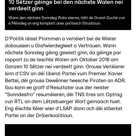
10 Sëtzer géinge bei den nächste Walen nei
verdeelt ginn
Wann den nächste Sonndeg Wale wieren, hätt de Grand-Duché vun
e Méindeg un eng komplett aner politesch Situatioun.
D'Politik léisst Plommen a verléiert bei de Wieler
dobaussen u Glafwierdegkeet a Vertrauen. Wann
nächste Sonndeg géing gewielt ginn, da géinge par
rapport zu de leschte Walen am Oktober 2018 am
Ganzen 10 Sëtzer nei verdeelt ginn. Grouss Verléierer
sinn d'CSV an déi liberal Partei vum Premier Xavier
Bettel, déi grouss Gewënner heesche Piraten an ADR.
Sou kann ee graff d'Resultater aus der neister
"Sonndesfro" resuméieren, déi TNS Ilres am Optrag
vun RTL an dem Lëtzebuerger Wort gemaach huet.
Eng éischte Kéier wier d'LSAP dann och déi stäerkst
Partei an der Dräierkoalitioun.