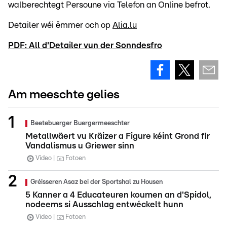
walberechtegt Persoune via Telefon an Online befrot.
Detailer wéi ëmmer och op
Alia.lu
PDF: All d'Detailer vun der Sonndesfro
Am meeschte gelies
Beetebuerger Buergermeeschter
Metallwäert vu Kräizer a Figure kéint Grond fir
Vandalismus u Griewer sinn
Video
Fotoen
Gréisseren Asaz bei der Sportshal zu Housen
5 Kanner a 4 Educateuren koumen an d'Spidol,
nodeems si Ausschlag entwéckelt hunn
Video
Fotoen