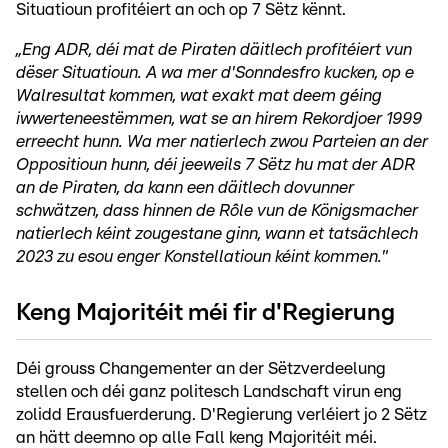
Situatioun profitéiert an och op 7 Sëtz kënnt.
„
Eng ADR, déi mat de Piraten däitlech profitéiert vun
dëser Situatioun. A wa mer d'Sonndesfro kucken, op e
Walresultat kommen, wat exakt mat deem géing
iwwerteneestëmmen, wat se an hirem Rekordjoer 1999
erreecht hunn. Wa mer natierlech zwou Parteien an der
Oppositioun hunn, déi jeeweils 7 Sëtz hu mat der ADR
an de Piraten, da kann een däitlech dovunner
schwätzen, dass hinnen de Rôle vun de Königsmacher
natierlech kéint zougestane ginn, wann et tatsächlech
2023 zu esou enger Konstellatioun kéint kommen."
Keng Majoritéit méi fir d'Regierung
Déi grouss Changementer an der Sëtzverdeelung
stellen och déi ganz politesch Landschaft virun eng
zolidd Erausfuerderung. D'Regierung verléiert jo 2 Sëtz
an hätt deemno op alle Fall keng Majoritéit méi.