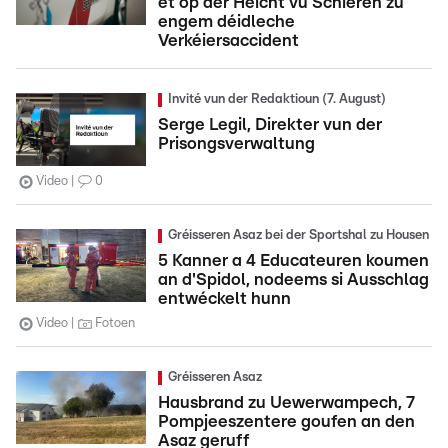
et op der Héicht vu Schieren zu
engem déidleche
Verkéiersaccident
Invité vun der Redaktioun (7. August)
Serge Legil, Direkter vun der
Prisongsverwaltung
Video
0
Gréisseren Asaz bei der Sportshal zu Housen
5 Kanner a 4 Educateuren koumen
an d'Spidol, nodeems si Ausschlag
entwéckelt hunn
Video
Fotoen
Gréisseren Asaz
Hausbrand zu Uewerwampech, 7
Pompjeeszentere goufen an den
Asaz geruff