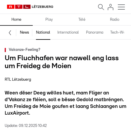
Home
Play
Télé
Radio
News
National
International
Panorama
Tech-World
Vakanze-Feeling?
Um Fluchhafen war nawell eng lass
um Freideg de Moien
RTL Lëtzebuerg
Ween dëser Deeg wëlles huet, mam Fliger an
d'Vakanz ze fléien, soll e bësse Gedold matbréngen.
Um Freideg de Moie goufen et laang Schlaangen um
LuxAirport.
Update:
09.12.2025 10:42