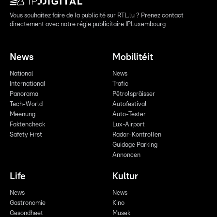
Vous souhaitez faire de la publicité sur RTL.lu ? Prenez contact
directement avec notre régie publicitaire IPLuxembourg
News
Mobilitéit
National
News
International
Trafic
Panorama
Pëtrolspräisser
Tech-World
Autofestival
Meenung
Auto-Tester
Faktencheck
Lux-Airport
Safety First
Radar-Kontrollen
Guidage Parking
Annoncen
Life
Kultur
News
News
Gastronomie
Kino
Gesondheet
Musek