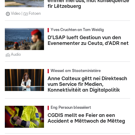
ëmmer méi aus, mat Konsequenze
fir Lëtzebuerg
Video
Fotoen
Yves Cruchten an Tom Weidig
D’LSAP lueft Gestioun vun den
Evenementer zu Ceuta, d’ADR net
Audio
Wiessel am Staatsministère
Anne Calteux gëtt nei Direktesch
vum Service fir Medien,
Konnektivitéit an Digitalpolitik
Eng Persoun blesséiert
CGDIS mellt ee Feier an een
Accident e Mëttwoch de Mëtteg