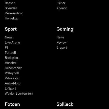
Reesen
Bicher
Spenden
Agenda
Déiererubrik
Horoskop
Sport
Gaming
News
News
Live Arena
Review
F1
E-sport
Futtball
Basketball
Handball
Dëschtennis
Volleyball
Vëlossport
Auto-Moto
E-Sport
Weider Sportaarten
Fotoen
Spilleck