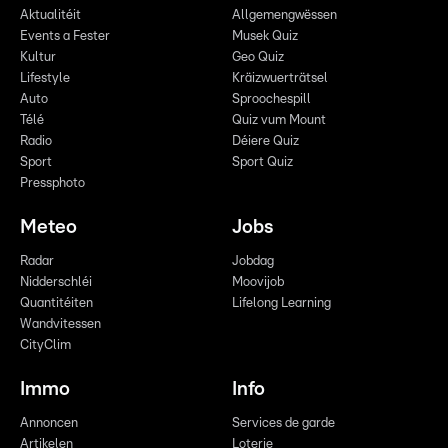
Aktualitéit
Allgemengwëssen
Events a Fester
Musek Quiz
Kultur
Geo Quiz
Lifestyle
Kräizwuerträtsel
Auto
Sproochespill
Télé
Quiz vum Mount
Radio
Déiere Quiz
Sport
Sport Quiz
Pressphoto
Meteo
Jobs
Radar
Jobdag
Nidderschléi
Moovijob
Quantitéiten
Lifelong Learning
Wandvitessen
CityClim
Immo
Info
Annoncen
Services de garde
Artikelen
Loterie