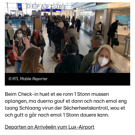
©
RTL Mobile Reporter
Beim Check-in huet et ee ronn 1 Stonn mussen
aplangen, ma duerno gouf et dann och nach emol eng
laang Schlaang virun der Sécherheetskontroll, wou et
och gutt a gär nach emol 1 Stonn dauere kann.
Departen an Arrivéeën vum Lux-Airport