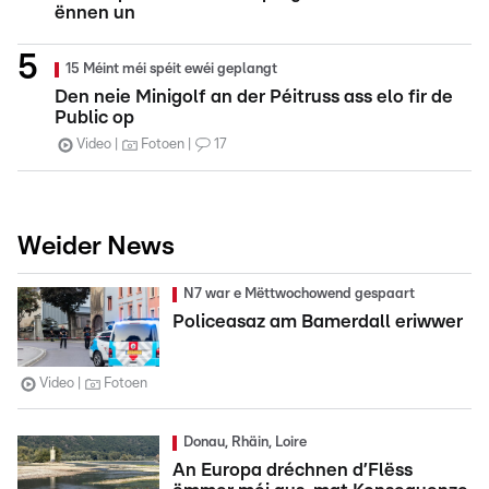
ënnen un
15 Méint méi spéit ewéi geplangt
Den neie Minigolf an der Péitruss ass elo fir de
Public op
Video
Fotoen
17
Weider News
N7 war e Mëttwochowend gespaart
Policeasaz am Bamerdall eriwwer
Video
Fotoen
Donau, Rhäin, Loire
An Europa dréchnen d’Flëss