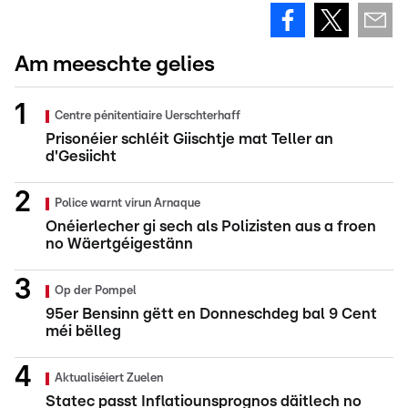
Am meeschte gelies
Centre pénitentiaire Uerschterhaff
Prisonéier schléit Giischtje mat Teller an
d'Gesiicht
Police warnt virun Arnaque
Onéierlecher gi sech als Polizisten aus a froen
no Wäertgéigestänn
Op der Pompel
95er Bensinn gëtt en Donneschdeg bal 9 Cent
méi bëlleg
Aktualiséiert Zuelen
Statec passt Inflatiounsprognos däitlech no