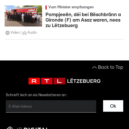
Vum Minister empfaangen
Pompjeeën, déi bei Bëschbränn a
Gironde (F) am Asaz waren, nees
zu Lëtzebuerg
Video
Audio
Back to Top
Schreift Iech an eis Newsletteren an :
Ok