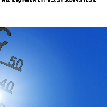
onneschdeg nees virun Hëtzt am Süde vum Land