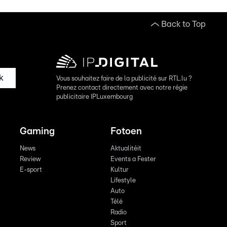
Back to Top
k
Vous souhaitez faire de la publicité sur RTL.lu ?
Prenez contact directement avec notre régie
publicitaire IPLuxembourg
Gaming
Fotoen
News
Aktualitéit
Review
Events a Fester
E-sport
Kultur
Lifestyle
Auto
Télé
Radio
Sport