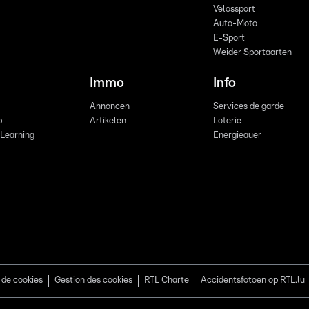
Vëlossport
Auto-Moto
E-Sport
Weider Sportaarten
Immo
Info
Annoncen
Services de garde
b
Artikelen
Loterie
 Learning
Energieauer
 de cookies
Gestion des cookies
RTL Charte
Accidentsfotoen op RTL.lu