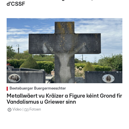
d’CSSF
Beetebuerger Buergermeeschter
Metallwäert vu Kräizer a Figure kéint Grond fir
Vandalismus u Griewer sinn
Video
Fotoen