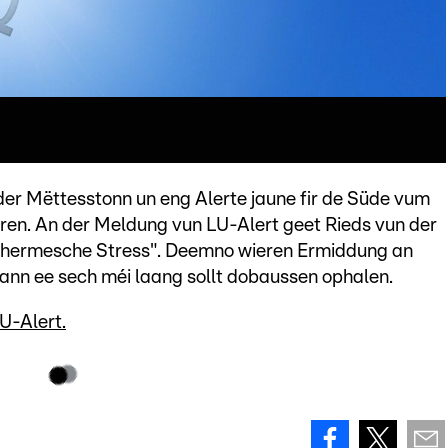
er Mëttesstonn un eng Alerte jaune fir de Süde vum
eren. An der Meldung vun LU-Alert geet Rieds vun der
hermesche Stress". Deemno wieren Ermiddung an
ann ee sech méi laang sollt dobaussen ophalen.
U-Alert.