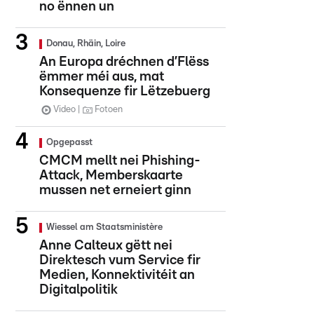
no ënnen un
Donau, Rhäin, Loire
An Europa dréchnen d’Flëss
ëmmer méi aus, mat
Konsequenze fir Lëtzebuerg
Video
Fotoen
Opgepasst
CMCM mellt nei Phishing-
Attack, Memberskaarte
mussen net erneiert ginn
Wiessel am Staatsministère
Anne Calteux gëtt nei
Direktesch vum Service fir
Medien, Konnektivitéit an
Digitalpolitik