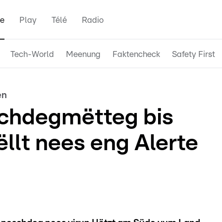
e
Play
Télé
Radio
Tech-World
Meenung
Faktencheck
Safety First
en
chdegmëtteg bis
llt nees eng Alerte