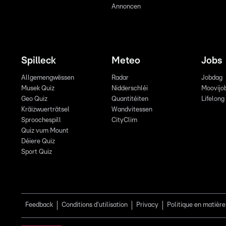
Annoncen
Spilleck
Meteo
Jobs
Allgemengwëssen
Radar
Jobdag
Musek Quiz
Nidderschléi
Moovijo
Geo Quiz
Quantitéiten
Lifelong
Kräizwuerträtsel
Wandvitessen
Sproochespill
CityClim
Quiz vum Mount
Déiere Quiz
Sport Quiz
Feedback
Conditions d'utilisation
Privacy
Politique en matière