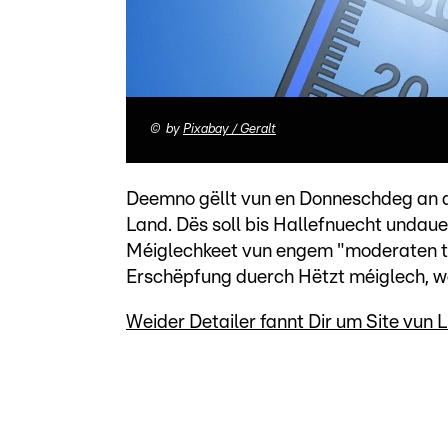
©
by
Pixabay / Geralt
Deemno gëllt vun en Donneschdeg an d
Land. Dës soll bis Hallefnuecht undau
Méiglechkeet vun engem "moderaten t
Erschëpfung duerch Hëtzt méiglech, w
Weider Detailer fannt Dir um Site vun L