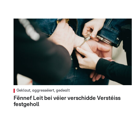
Geklaut, aggresséiert, gedealt
Fënnef Leit bei véier verschidde Verstéiss
festgeholl