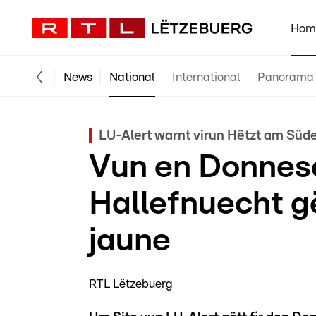
Hom
News
National
International
Panorama
LU-Alert warnt virun Hëtzt am Süd
Vun en Donnes
Hallefnuecht gë
jaune
RTL Lëtzebuerg