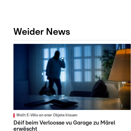
Weider News
Wollt E-Vëlo an aner Objete klauen
Déif beim Verloosse vu Garage zu Märel
erwëscht