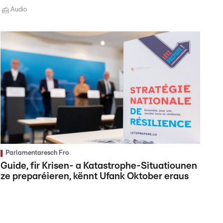
Audio
Parlamentaresch Fro
Guide, fir Krisen- a Katastrophe-Situatiounen
ze preparéieren, kënnt Ufank Oktober eraus