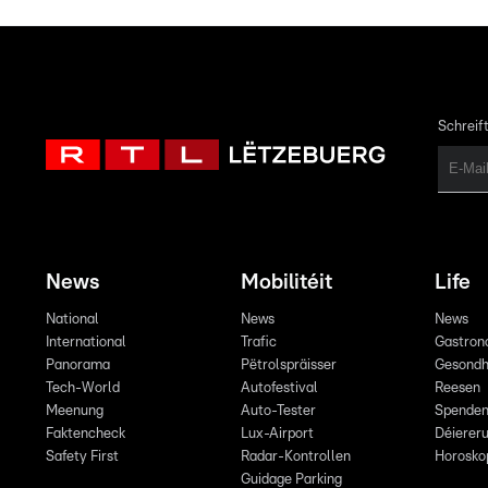
Schreift
News
Mobilitéit
Life
National
News
News
International
Trafic
Gastron
Panorama
Pëtrolspräisser
Gesondh
Tech-World
Autofestival
Reesen
Meenung
Auto-Tester
Spende
Faktencheck
Lux-Airport
Déiereru
Safety First
Radar-Kontrollen
Horosko
Guidage Parking