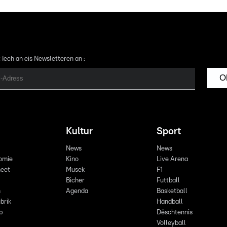
 Iech an eis Newsletteren an :
O
Kultur
Sport
News
News
omie
Kino
Live Arena
eet
Musek
F1
Bicher
Futtball
n
Agenda
Basketball
brik
Handball
p
Dëschtennis
Volleyball