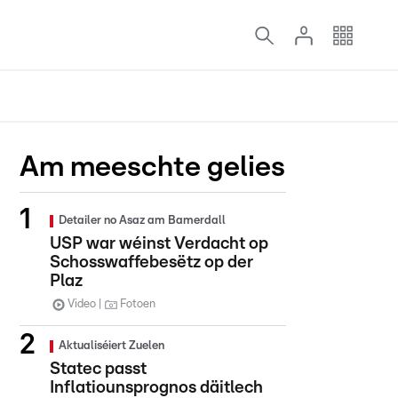
Am meeschte gelies
Detailer no Asaz am Bamerdall
USP war wéinst Verdacht op
Schosswaffebesëtz op der
Plaz
Video
Fotoen
Aktualiséiert Zuelen
Statec passt
Inflatiounsprognos däitlech