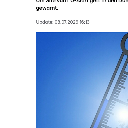
Um Site vun LU-Alert gëtt fir den D
gewarnt.
Update:
08.07.2026 16:13