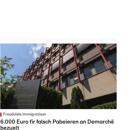
Frauduléis Immigratioun
6.000 Euro fir falsch Pabeieren an Demarchë
bezuelt