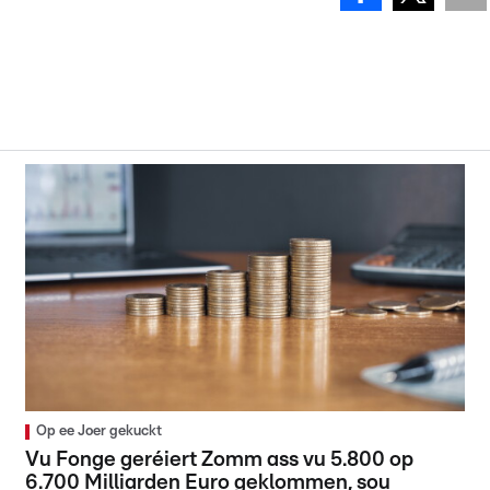
Op ee Joer gekuckt
Vu Fonge geréiert Zomm ass vu 5.800 op
6.700 Milliarden Euro geklommen, sou