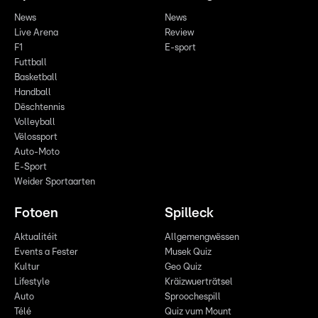
News
News
Live Arena
Review
F1
E-sport
Futtball
Basketball
Handball
Dëschtennis
Volleyball
Vëlossport
Auto-Moto
E-Sport
Weider Sportaarten
Fotoen
Spilleck
Aktualitéit
Allgemengwëssen
Events a Fester
Musek Quiz
Kultur
Geo Quiz
Lifestyle
Kräizwuerträtsel
Auto
Sproochespill
Télé
Quiz vum Mount