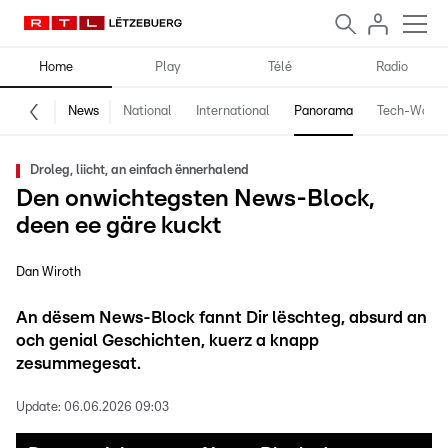
Home
Play
Télé
Radio
News
National
International
Panorama
Tech-World
Droleg, liicht, an einfach ënnerhalend
Den onwichtegsten News-Block,
deen ee gäre kuckt
Dan Wiroth
An dësem News-Block fannt Dir lëschteg, absurd an
och genial Geschichten, kuerz a knapp
zesummegesat.
Update:
06.06.2026 09:03