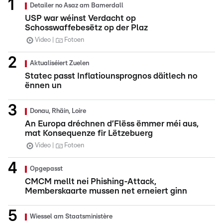
Detailer no Asaz am Bamerdall
USP war wéinst Verdacht op
Schosswaffebesëtz op der Plaz
Video
Fotoen
Aktualiséiert Zuelen
Statec passt Inflatiounsprognos däitlech no
ënnen un
Donau, Rhäin, Loire
An Europa dréchnen d’Flëss ëmmer méi aus,
mat Konsequenze fir Lëtzebuerg
Video
Fotoen
Opgepasst
CMCM mellt nei Phishing-Attack,
Memberskaarte mussen net erneiert ginn
Wiessel am Staatsministère