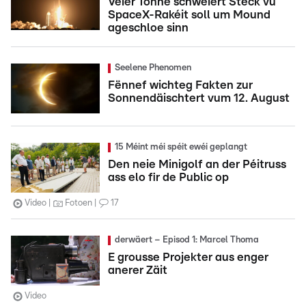
Véier Tonne schwéiert Stéck vu
SpaceX-Rakéit soll um Mound
ageschloe sinn
Seelene Phenomen
Fënnef wichteg Fakten zur
Sonnendäischtert vum 12. August
15 Méint méi spéit ewéi geplangt
Den neie Minigolf an der Péitruss
ass elo fir de Public op
Video
Fotoen
17
derwäert – Episod 1: Marcel Thoma
E grousse Projekter aus enger
anerer Zäit
Video