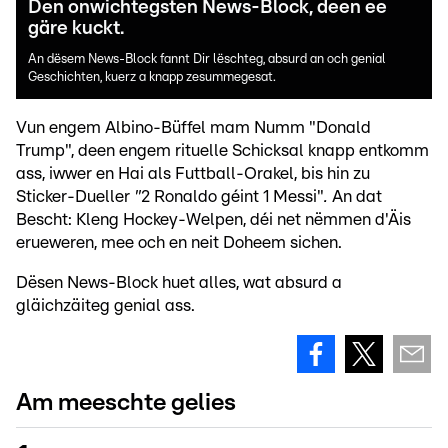
Den onwichtegsten News-Block, deen ee
gäre kuckt.
An dësem News-Block fannt Dir lëschteg, absurd an och genial
Geschichten, kuerz a knapp zesummegesat.
Vun engem Albino-Büffel mam Numm "Donald
Trump", deen engem rituelle Schicksal knapp entkomm
ass, iwwer en Hai als Futtball-Orakel, bis hin zu
Sticker-Dueller
"
2 Ronaldo géint 1 Messi"
.
An dat
Bescht: Kleng Hockey-Welpen, déi net nëmmen d'Äis
erueweren, mee och en neit Doheem sichen.
Dësen News-Block huet alles, wat absurd a
gläichzäiteg genial ass.
Am meeschte gelies