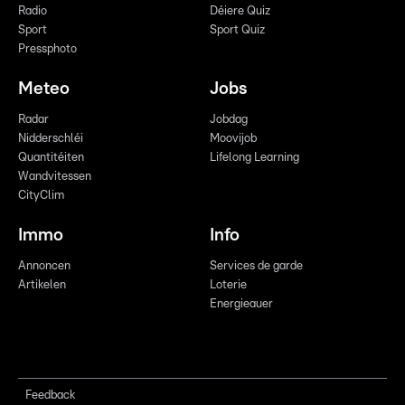
Radio
Déiere Quiz
Sport
Sport Quiz
Pressphoto
Meteo
Jobs
Radar
Jobdag
Nidderschléi
Moovijob
Quantitéiten
Lifelong Learning
Wandvitessen
CityClim
Immo
Info
Annoncen
Services de garde
Artikelen
Loterie
Energieauer
Feedback