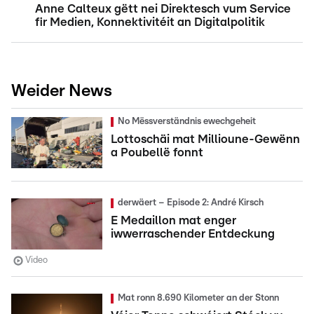
Anne Calteux gëtt nei Direktesch vum Service
fir Medien, Konnektivitéit an Digitalpolitik
Weider News
No Mëssverständnis ewechgeheit
Lottoschäi mat Millioune-Gewënn
a Poubellë fonnt
derwäert – Episode 2: André Kirsch
E Medaillon mat enger
iwwerraschender Entdeckung
Video
Mat ronn 8.690 Kilometer an der Stonn