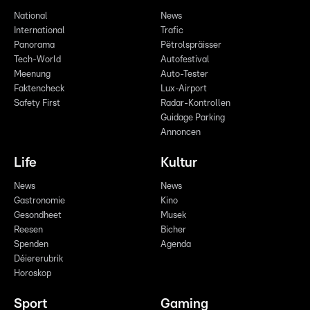
National
News
International
Trafic
Panorama
Pëtrolspräisser
Tech-World
Autofestival
Meenung
Auto-Tester
Faktencheck
Lux-Airport
Safety First
Radar-Kontrollen
Guidage Parking
Annoncen
Life
Kultur
News
News
Gastronomie
Kino
Gesondheet
Musek
Reesen
Bicher
Spenden
Agenda
Déiererubrik
Horoskop
Sport
Gaming