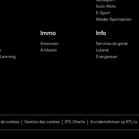
Vëlossport
Auto-Moto
E-Sport
Weider Sportaarten
Immo
Info
Annoncen
Services de garde
b
Artikelen
Loterie
 Learning
Energieauer
 de cookies
Gestion des cookies
RTL Charte
Accidentsfotoen op RTL.lu