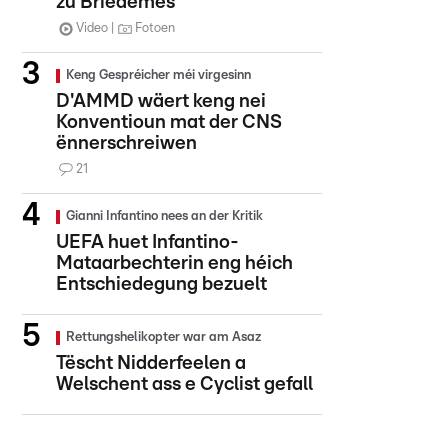
zu Briedemes
Video
Fotoen
Keng Gespréicher méi virgesinn
D'AMMD wäert keng nei
Konventioun mat der CNS
ënnerschreiwen
21
Gianni Infantino nees an der Kritik
UEFA huet Infantino-
Mataarbechterin eng héich
Entschiedegung bezuelt
Rettungshelikopter war am Asaz
Tëscht Nidderfeelen a
Welschent ass e Cyclist gefall