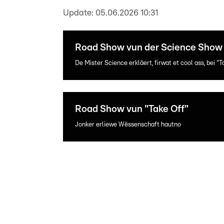
Update:
05.06.2026 10:31
Road Show vun der Science Show 
De Mister Science erkläert, firwat et cool ass, bei
Road Show vun "Take Off"
Jonker erliewe Wëssenschaft hautno