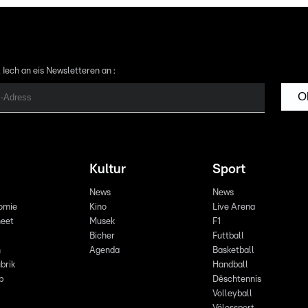
 Iech an eis Newsletteren an :
O
Kultur
Sport
News
News
omie
Kino
Live Arena
eet
Musek
F1
Bicher
Futtball
n
Agenda
Basketball
brik
Handball
p
Dëschtennis
Volleyball