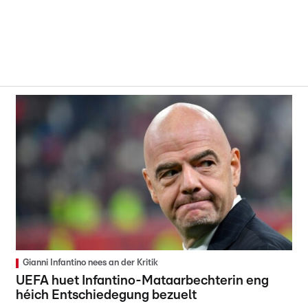
Gianni Infantino nees an der Kritik
UEFA huet Infantino-Mataarbechterin eng
héich Entschiedegung bezuelt