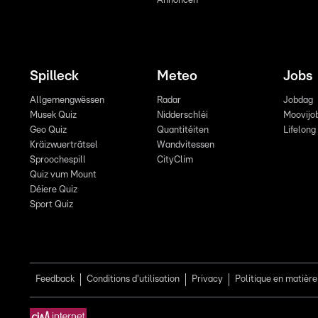
Annoncen
Spilleck
Meteo
Jobs
Allgemengwëssen
Radar
Jobdag
Musek Quiz
Nidderschléi
Moovijo
Geo Quiz
Quantitéiten
Lifelong
Kräizwuerträtsel
Wandvitessen
Sproochespill
CityClim
Quiz vum Mount
Déiere Quiz
Sport Quiz
Feedback
Conditions d'utilisation
Privacy
Politique en matière