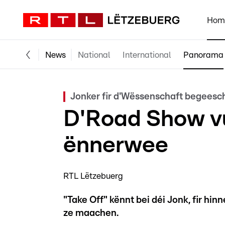
Hom
News
National
International
Panorama
Jonker fir d'Wëssenschaft begeesc
D'Road Show vu
ënnerwee
RTL Lëtzebuerg
"Take Off" kënnt bei déi Jonk, fir hi
ze maachen.