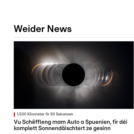
Weider News
1.500 Kilometer fir 90 Sekonnen
Vu Schëffleng mam Auto a Spuenien, fir déi
komplett Sonnendäischtert ze gesinn