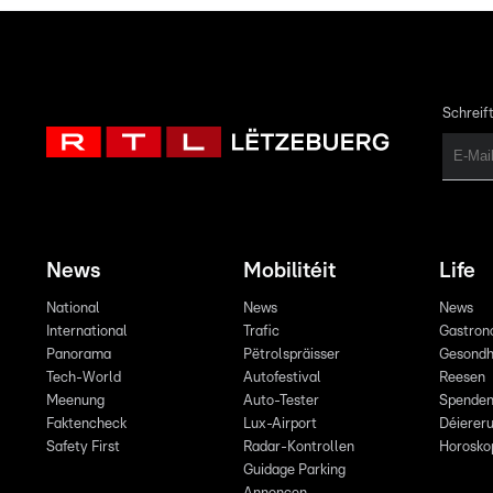
Schreift
News
Mobilitéit
Life
National
News
News
International
Trafic
Gastron
Panorama
Pëtrolspräisser
Gesondh
Tech-World
Autofestival
Reesen
Meenung
Auto-Tester
Spende
Faktencheck
Lux-Airport
Déiereru
Safety First
Radar-Kontrollen
Horosko
Guidage Parking