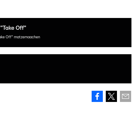
"Take Off"
 "Take Off" matzemaachen