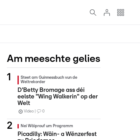
Am meeschte gelies
Steet am Guinnessbuch vun de
Weltrekorder
D'Betty Bromage ass déi
eelste "Wing Walkerin" op der
Welt
Video
0
Nei Wäiprouf um Programm
Picadilly: Wäin- a Wënzerfest