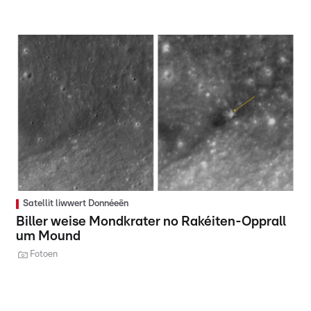
Satellit liwwert Donnéeën
Biller weise Mondkrater no Rakéiten-Opprall
um Mound
Fotoen