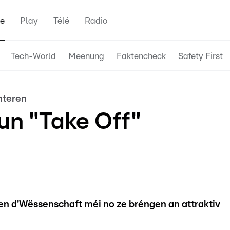
e
Play
Télé
Radio
Tech-World
Meenung
Faktencheck
Safety First
hteren
n "Take Off"
nnen d'Wëssenschaft méi no ze bréngen an attraktiv