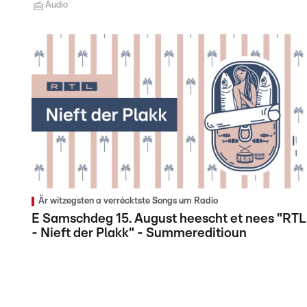
Audio
Är witzegsten a verrécktste Songs um Radio
E Samschdeg 15. August heescht et nees "RTL
- Nieft der Plakk" - Summereditioun