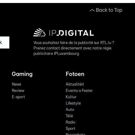
Back to Top
k
Vous souhaitez faire de la publicité sur RTL.lu ?
Prenez contact directement avec notre régie
publicitaire IPLuxembourg
Gaming
Fotoen
News
Aktualitéit
Review
Events a Fester
E-sport
Kultur
Lifestyle
Auto
Télé
Radio
Sport