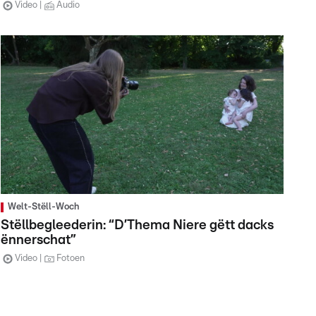
Video
Audio
Welt-Stëll-Woch
Stëllbegleederin: “D’Thema Niere gëtt dacks
ënnerschat”
Video
Fotoen