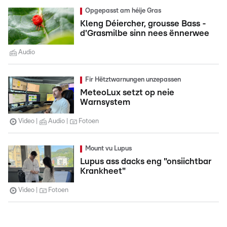
Opgepasst am héije Gras
Kleng Déiercher, grousse Bass -
d'Grasmilbe sinn nees ënnerwee
Audio
Fir Hëtztwarnungen unzepassen
MeteoLux setzt op neie
Warnsystem
Video
Audio
Fotoen
Mount vu Lupus
Lupus ass dacks eng "onsiichtbar
Krankheet"
Video
Fotoen