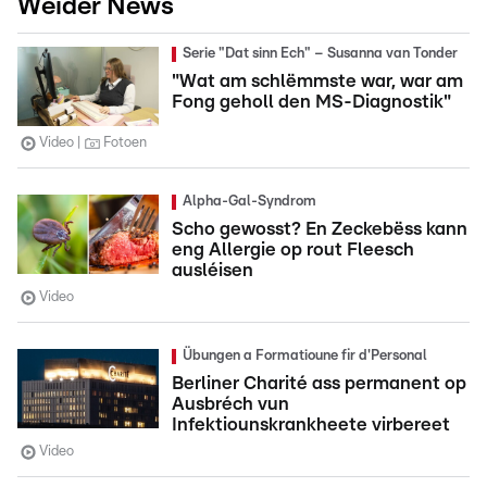
Weider News
Serie "Dat sinn Ech" – Susanna van Tonder
"Wat am schlëmmste war, war am
Fong geholl den MS-Diagnostik"
Video
Fotoen
Alpha-Gal-Syndrom
Scho gewosst? En Zeckebëss kann
eng Allergie op rout Fleesch
ausléisen
Video
Übungen a Formatioune fir d'Personal
Berliner Charité ass permanent op
Ausbréch vun
Infektiounskrankheete virbereet
Video