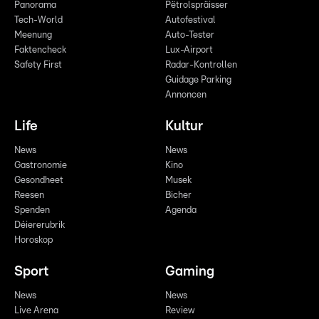
Panorama
Pëtrolspräisser
Tech-World
Autofestival
Meenung
Auto-Tester
Faktencheck
Lux-Airport
Safety First
Radar-Kontrollen
Guidage Parking
Annoncen
Life
Kultur
News
News
Gastronomie
Kino
Gesondheet
Musek
Reesen
Bicher
Spenden
Agenda
Déiererubrik
Horoskop
Sport
Gaming
News
News
Live Arena
Review