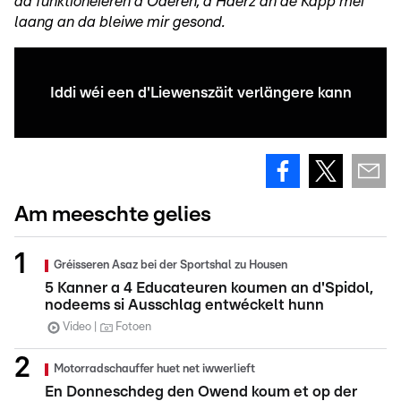
da funktionéieren d'Oderen, d'Häerz an de Kapp méi
laang an da bleiwe mir gesond.
Iddi wéi een d'Liewenszäit verlängere kann
Am meeschte gelies
Gréisseren Asaz bei der Sportshal zu Housen
5 Kanner a 4 Educateuren koumen an d'Spidol,
nodeems si Ausschlag entwéckelt hunn
Video
Fotoen
Motorradschauffer huet net iwwerlieft
En Donneschdeg den Owend koum et op der