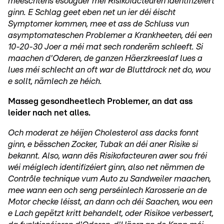
meeschtens esouguer méi Risikofacteuren identifizéiert
ginn. E Schlag geet eben net un ier déi éischt
Symptomer kommen, mee et ass de Schluss vun
asymptomateschen Problemer a Krankheeten, déi een
10-20-30 Joer a méi mat sech ronderëm schleeft. Si
maachen d'Oderen, de ganzen Häerzkreeslaf lues a
lues méi schlecht an oft war de Bluttdrock net do, wou
e sollt, nämlech ze héich.
Masseg gesondheetlech Problemer, an dat ass
leider nach net alles.
Och moderat ze héijen Cholesterol ass dacks fonnt
ginn, e bësschen Zocker, Tubak an déi aner Risike si
bekannt. Also, wann dës Risikofacteuren awer sou fréi
wéi méiglech identifizéiert ginn, also net nëmmen de
Contrôle technique vum Auto zu Sandweiler maachen,
mee wann een och seng perséinlech Karosserie an de
Motor checke léisst, an dann och déi Saachen, wou een
e Lach gepëtzt kritt behandelt, oder Risikoe verbessert,