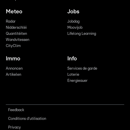
Meteo
Jobs
Radar
Jobdag
Nidderschléi
Moovijob
Quantitéiten
Lifelong Learning
Wandvitessen
CityClim
Immo
Info
Annoncen
Services de garde
Artikelen
Loterie
Energieauer
Feedback
Conditions d'utilisation
Privacy