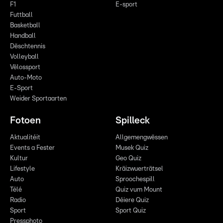
F1
E-sport
Futtball
Basketball
Handball
Dëschtennis
Volleyball
Vëlossport
Auto-Moto
E-Sport
Weider Sportaarten
Fotoen
Spilleck
Aktualitéit
Allgemengwëssen
Events a Fester
Musek Quiz
Kultur
Geo Quiz
Lifestyle
Kräizwuerträtsel
Auto
Sproochespill
Télé
Quiz vum Mount
Radio
Déiere Quiz
Sport
Sport Quiz
Pressphoto