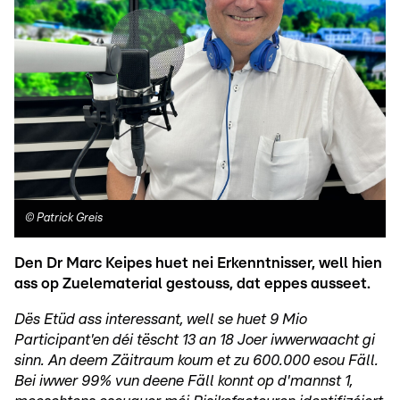
©
Patrick Greis
Den Dr Marc Keipes huet nei Erkenntnisser, well hien
ass op Zuelematerial gestouss, dat eppes ausseet.
Dës Etüd ass interessant, well se huet 9 Mio
Participant'en déi tëscht 13 an 18 Joer iwwerwaacht gi
sinn. An deem Zäitraum koum et zu 600.000 esou Fäll.
Bei iwwer 99% vun deene Fäll konnt op d'mannst 1,