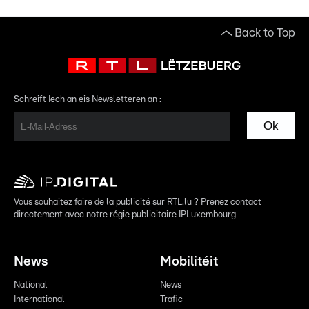
Back to Top
Schreift Iech an eis Newsletteren an :
Ok
Vous souhaitez faire de la publicité sur RTL.lu ? Prenez contact
directement avec notre régie publicitaire IPLuxembourg
News
Mobilitéit
National
News
International
Trafic