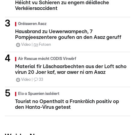
Héicht vu Schieren zu engem déidleche
Verkéiersaccident
Gréisseren Asaz
Hausbrand zu Uewerwampech, 7
Pompjeeszentere goufen an den Asaz geruff
Video
Fotoen
Air Rescue mécht CGDIS Virwërf
Material fir Läschaarbechten aus der Loft scho
virun 20 Joer kaf, war awer ni am Asaz
Video
33
Elo a Spuenien isoléiert
Tourist no Openthalt a Frankräich positiv op
den Hanta-Virus getest