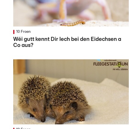
10 Froen
Wéi gutt kennt Dir Iech bei den Eidechsen a
Co aus?