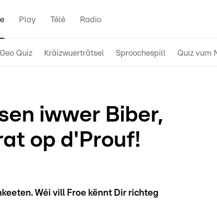
e
Play
Télé
Radio
Geo Quiz
Kräizwuerträtsel
Sproochespill
Quiz vum 
sen iwwer Biber,
at op d'Prouf!
eeten. Wéi vill Froe kënnt Dir richteg