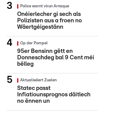
Police warnt virun Arnaque
Onéierlecher gi sech als
Polizisten aus a froen no
Wäertgéigestänn
Op der Pompel
95er Bensinn gëtt en
Donneschdeg bal 9 Cent méi
bëlleg
Aktualiséiert Zuelen
Statec passt
Inflatiounsprognos däitlech
no ënnen un