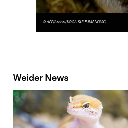
©
AFP/Archiv/KOCA SULEJMANOVIC
Weider News