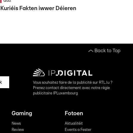
Quiz
Kuriéis Fakten iwwer Déieren
Back to Top
k
Vous souhaitez faire de la publicité sur RTL.lu ?
Prenez contact directement avec notre régie
publicitaire IPLuxembourg
Gaming
Fotoen
News
Aktualitéit
Review
Events a Fester