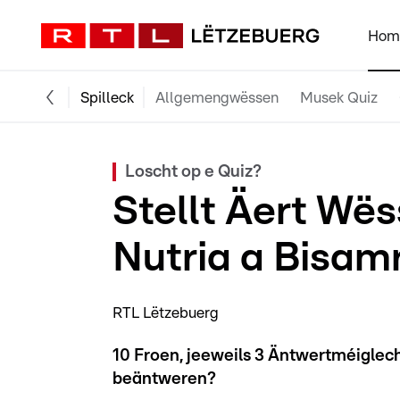
Hom
Spilleck
Allgemengwëssen
Musek Quiz
Loscht op e Quiz?
Stellt Äert Wës
Nutria a Bisamr
RTL Lëtzebuerg
10 Froen, jeeweils 3 Äntwertméiglechk
beäntweren?