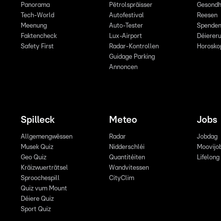
Panorama
Pëtrolspräisser
Gesondh
Tech-World
Autofestival
Reesen
Meenung
Auto-Tester
Spende
Faktencheck
Lux-Airport
Déiereru
Safety First
Radar-Kontrollen
Horosko
Guidage Parking
Annoncen
Spilleck
Meteo
Jobs
Allgemengwëssen
Radar
Jobdag
Musek Quiz
Nidderschléi
Moovijo
Geo Quiz
Quantitéiten
Lifelong
Kräizwuerträtsel
Wandvitessen
Sproochespill
CityClim
Quiz vum Mount
Déiere Quiz
Sport Quiz