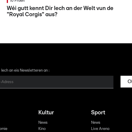
10 Froen
Wéi gutt kennt Dir Iech an der Welt vun de
"Royal Corgis" aus?
 Iech an eis Newsletteren an :
O
Kultur
Sport
News
News
omie
Kino
Live Arena