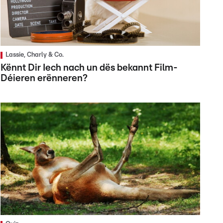
Lassie, Charly & Co.
Kënnt Dir Iech nach un dës bekannt Film-
Déieren erënneren?