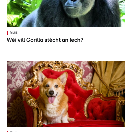
Quiz
Wéi vill Gorilla stécht an Iech?