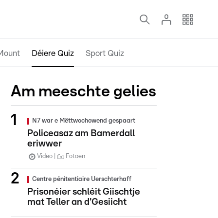
Mount
Déiere Quiz
Sport Quiz
Am meeschte gelies
N7 war e Mëttwochowend gespaart
Policeasaz am Bamerdall
eriwwer
Video
Fotoen
Centre pénitentiaire Uerschterhaff
Prisonéier schléit Giischtje
mat Teller an d'Gesiicht