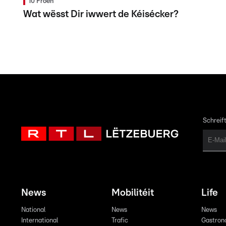
10 Froen
Wat wësst Dir iwwert de Kéisécker?
Schreift
News
Mobilitéit
Life
National
News
News
International
Trafic
Gastron