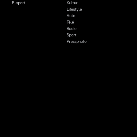
E-sport
Kultur
Lifestyle
Auto
Télé
Radio
Sport
Pressphoto