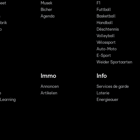
eet
Musek
F1
Bicher
Futtball
n
Agenda
Basketball
brik
Handball
p
Dëschtennis
Volleyball
Vëlossport
Auto-Moto
E-Sport
Weider Sportaarten
Immo
Info
Annoncen
Services de garde
b
Artikelen
Loterie
 Learning
Energieauer