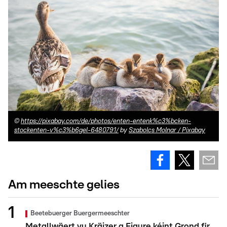
©
https://pixabay.com/de/photos/enten-entenk%c3%bcken-
stockenten-v%c3%b6gel-6480791/
by
Szabolcs Molnar / Pixabay
Am meeschte gelies
Beetebuerger Buergermeeschter
Metallwäert vu Kräizer a Figure kéint Grond fir