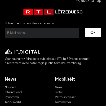
Back to Top
Schreift Iech an eis Newsletteren an :
Ok
Vous souhaitez faire de la publicité sur RTL.lu ? Prenez contact
directement avec notre régie publicitaire IPLuxembourg
News
Mobilitéit
National
News
International
Trafic
Panorama
Pëtrolspräisser
Tech-World
Autofestival