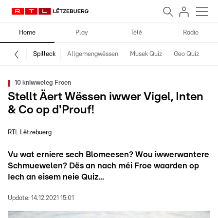
Home
Play
Télé
Radio
Spilleck
Allgemengwëssen
Musek Quiz
Geo Quiz
Kr
10 kniwweleg Froen
Stellt Äert Wëssen iwwer Vigel, Inten
& Co op d'Prouf!
RTL Lëtzebuerg
Vu wat erniere sech Blomeesen? Wou iwwerwantere
Schmuewelen? Dës an nach méi Froe waarden op
Iech an eisem neie Quiz...
Update:
14.12.2021 15:01