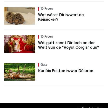
10 Froen
Wat wësst Dir iwwert de
Kéisécker?
10 Froen
Wéi gutt kennt Dir Iech an der
Welt vun de "Royal Corgis" aus?
Quiz
Kuriéis Fakten iwwer Déieren