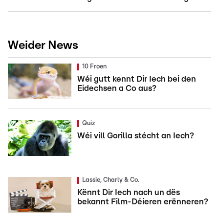
Weider News
10 Froen
Wéi gutt kennt Dir Iech bei den
Eidechsen a Co aus?
Quiz
Wéi vill Gorilla stécht an Iech?
Lassie, Charly & Co.
Kënnt Dir Iech nach un dës
bekannt Film-Déieren erënneren?