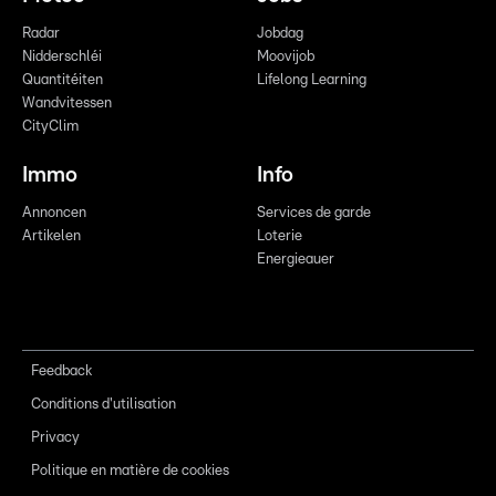
Radar
Jobdag
Nidderschléi
Moovijob
Quantitéiten
Lifelong Learning
Wandvitessen
CityClim
Immo
Info
Annoncen
Services de garde
Artikelen
Loterie
Energieauer
Feedback
Conditions d'utilisation
Privacy
Politique en matière de cookies