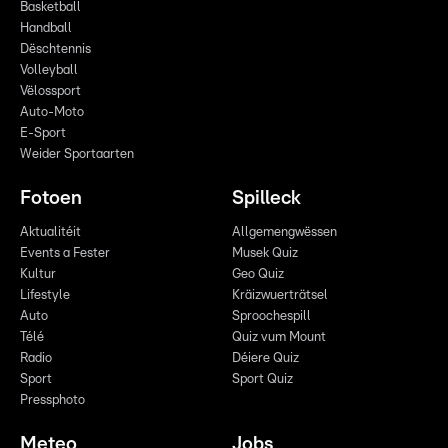
Basketball
Handball
Dëschtennis
Volleyball
Vëlossport
Auto-Moto
E-Sport
Weider Sportaarten
Fotoen
Spilleck
Aktualitéit
Allgemengwëssen
Events a Fester
Musek Quiz
Kultur
Geo Quiz
Lifestyle
Kräizwuerträtsel
Auto
Sproochespill
Télé
Quiz vum Mount
Radio
Déiere Quiz
Sport
Sport Quiz
Pressphoto
Meteo
Jobs