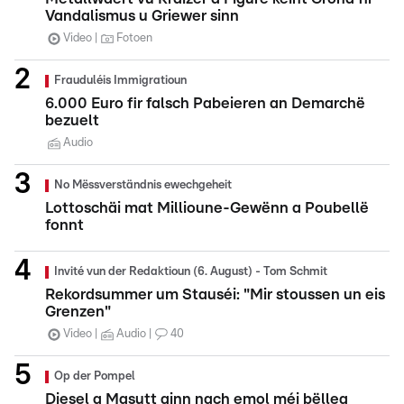
Vandalismus u Griewer sinn
Video
Fotoen
Frauduléis Immigratioun
6.000 Euro fir falsch Pabeieren an Demarchë
bezuelt
Audio
No Mëssverständnis ewechgeheit
Lottoschäi mat Millioune-Gewënn a Poubellë
fonnt
Invité vun der Redaktioun (6. August) - Tom Schmit
Rekordsummer um Stauséi: "Mir stoussen un eis
Grenzen"
Video
Audio
40
Op der Pompel
Diesel a Masutt ginn nach emol méi bëlleg