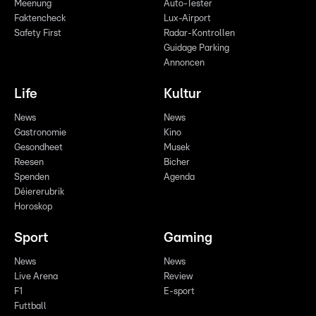
Meenung
Auto-Tester
Faktencheck
Lux-Airport
Safety First
Radar-Kontrollen
Guidage Parking
Annoncen
Life
Kultur
News
News
Gastronomie
Kino
Gesondheet
Musek
Reesen
Bicher
Spenden
Agenda
Déiererubrik
Horoskop
Sport
Gaming
News
News
Live Arena
Review
F1
E-sport
Futtball