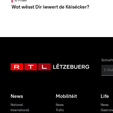
10 Froen
Wat wësst Dir iwwert de Kéisécker?
Schreift
News
Mobilitéit
Life
National
News
News
International
Trafic
Gastron