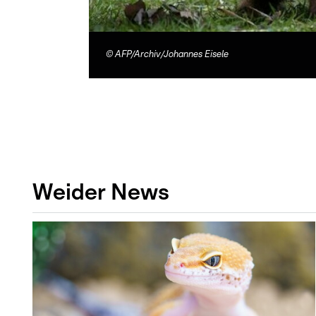
©
AFP/Archiv/Johannes Eisele
Weider News