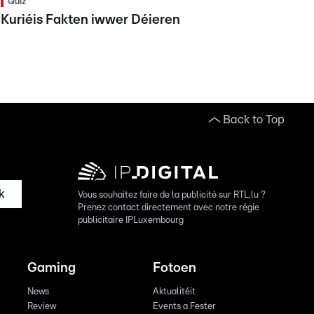
Quiz
Kuriéis Fakten iwwer Déieren
Back to Top
k
Vous souhaitez faire de la publicité sur RTL.lu ?
Prenez contact directement avec notre régie
publicitaire IPLuxembourg
Gaming
Fotoen
News
Aktualitéit
Review
Events a Fester