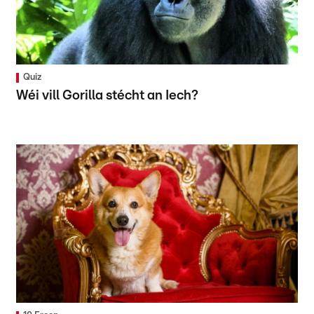
Quiz
Wéi vill Gorilla stécht an Iech?