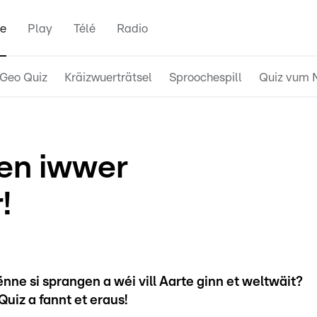
e
Play
Télé
Radio
Geo Quiz
Kräizwuerträtsel
Sproochespill
Quiz vum 
en iwwer
!
nne si sprangen a wéi vill Aarte ginn et weltwäit?
uiz a fannt et eraus!