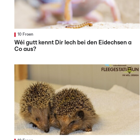
10 Froen
Wéi gutt kennt Dir Iech bei den Eidechsen a
Co aus?