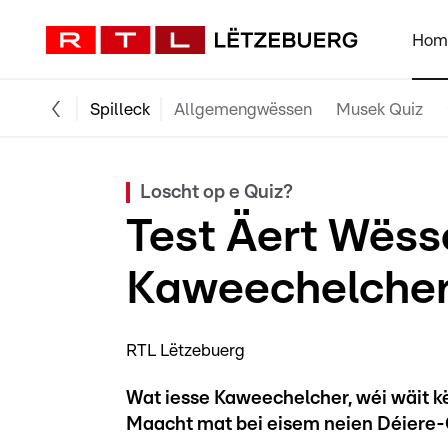
Hom
Spilleck
Allgemengwëssen
Musek Quiz
Loscht op e Quiz?
Test Äert Wëss
Kaweechelcher
RTL Lëtzebuerg
Wat iesse Kaweechelcher, wéi wäit kë
Maacht mat bei eisem neien Déiere-Q