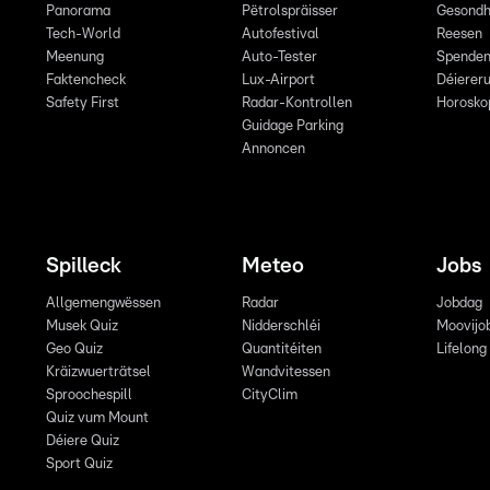
Panorama
Pëtrolspräisser
Gesondh
Tech-World
Autofestival
Reesen
Meenung
Auto-Tester
Spende
Faktencheck
Lux-Airport
Déiereru
Safety First
Radar-Kontrollen
Horosko
Guidage Parking
Annoncen
Spilleck
Meteo
Jobs
Allgemengwëssen
Radar
Jobdag
Musek Quiz
Nidderschléi
Moovijo
Geo Quiz
Quantitéiten
Lifelong
Kräizwuerträtsel
Wandvitessen
Sproochespill
CityClim
Quiz vum Mount
Déiere Quiz
Sport Quiz