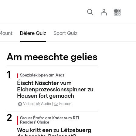
Mount
Déiere Quiz
Sport Quiz
Am meeschte gelies
Spezialekippen am Asaz
Éischt Näschter vum
Eichenprozessionsspinner zu
Housen fort gemaach
Video
Audio
Fotoen
Grouss Ëmfro am Kader vum RTL
Readers' Choice
Wou kritt een zu Lëtzebuerg