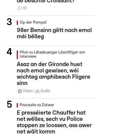
de beschte Croissant?
10
Op der Pompel
98er Bensinn gëtt nach emol
méi bëlleg
Pilot vu Lëtzebuerger Läschfliger am
Interview
Asaz an der Gironde huet
nach emol gewisen, wéi
wichteg amphibesch Fligere
sinn
Video
Audio
Poursuite zu Zolwer
E presséierte Chauffer hat
net wëlles, sech vu Police
stoppen ze loossen, ass awer
net wäit komm