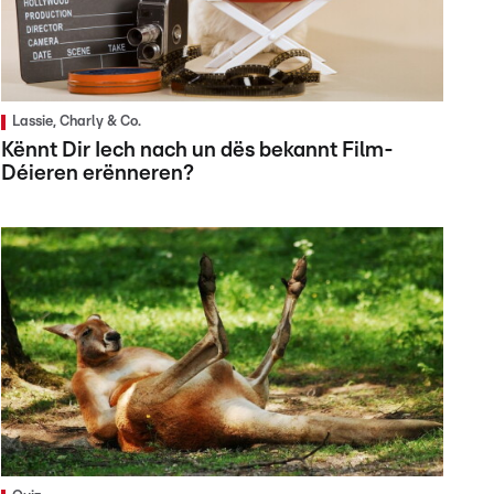
Lassie, Charly & Co.
Kënnt Dir Iech nach un dës bekannt Film-
Déieren erënneren?