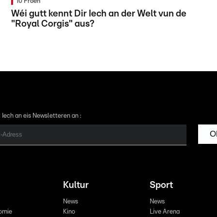
10 Froen
Wéi gutt kennt Dir Iech an der Welt vun de
"Royal Corgis" aus?
 Iech an eis Newsletteren an :
O
Kultur
Sport
News
News
omie
Kino
Live Arena