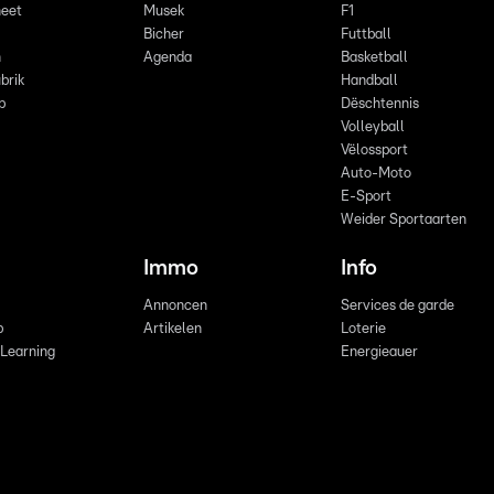
eet
Musek
F1
Bicher
Futtball
n
Agenda
Basketball
brik
Handball
p
Dëschtennis
Volleyball
Vëlossport
Auto-Moto
E-Sport
Weider Sportaarten
Immo
Info
Annoncen
Services de garde
b
Artikelen
Loterie
 Learning
Energieauer