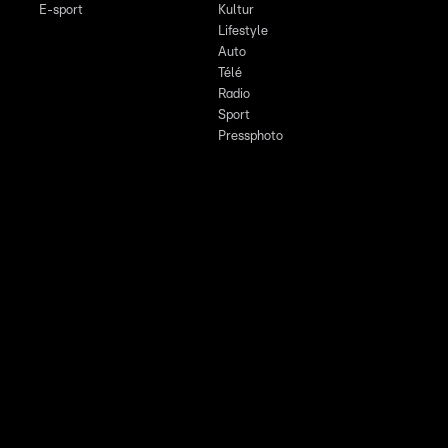
E-sport
Kultur
Lifestyle
Auto
Télé
Radio
Sport
Pressphoto