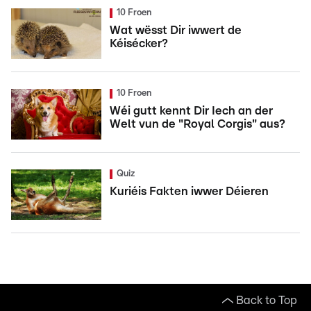
10 Froen
Wat wësst Dir iwwert de
Kéisécker?
10 Froen
Wéi gutt kennt Dir Iech an der
Welt vun de "Royal Corgis" aus?
Quiz
Kuriéis Fakten iwwer Déieren
Back to Top