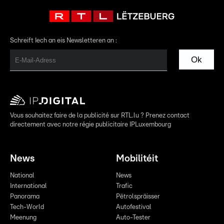
Schreift Iech an eis Newsletteren an :
Ok
Vous souhaitez faire de la publicité sur RTL.lu ? Prenez contact
directement avec notre régie publicitaire IPLuxembourg
News
Mobilitéit
National
News
International
Trafic
Panorama
Pëtrolspräisser
Tech-World
Autofestival
Meenung
Auto-Tester