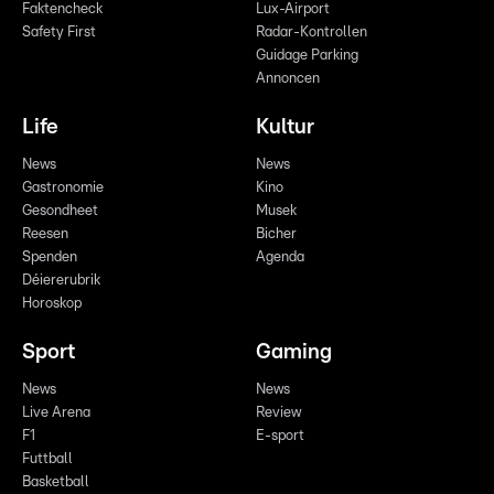
Faktencheck
Lux-Airport
Safety First
Radar-Kontrollen
Guidage Parking
Annoncen
Life
Kultur
News
News
Gastronomie
Kino
Gesondheet
Musek
Reesen
Bicher
Spenden
Agenda
Déiererubrik
Horoskop
Sport
Gaming
News
News
Live Arena
Review
F1
E-sport
Futtball
Basketball