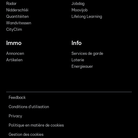
Radar
Jobdag
Nidderschléi
Moovijob
Quantitéiten
Lifelong Learning
Wandvitessen
CityClim
Immo
Info
Annoncen
Services de garde
Artikelen
Loterie
Energieauer
Feedback
Conditions d'utilisation
Privacy
Politique en matière de cookies
Gestion des cookies