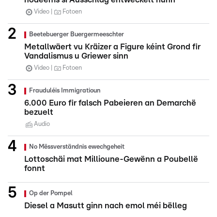
Video
Fotoen
Beetebuerger Buergermeeschter
Metallwäert vu Kräizer a Figure kéint Grond fir
Vandalismus u Griewer sinn
Video
Fotoen
Frauduléis Immigratioun
6.000 Euro fir falsch Pabeieren an Demarchë
bezuelt
Audio
No Mëssverständnis ewechgeheit
Lottoschäi mat Millioune-Gewënn a Poubellë
fonnt
Op der Pompel
Diesel a Masutt ginn nach emol méi bëlleg