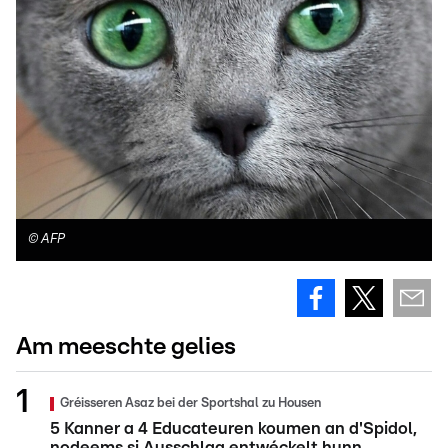
©
AFP
Am meeschte gelies
Gréisseren Asaz bei der Sportshal zu Housen
5 Kanner a 4 Educateuren koumen an d'Spidol,
nodeems si Ausschlag entwéckelt hunn