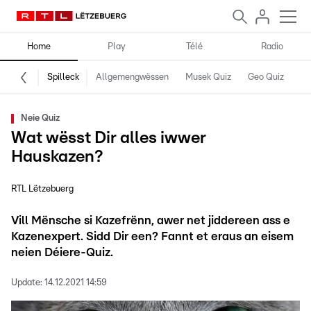
Home
Play
Télé
Radio
Spilleck
Allgemengwëssen
Musek Quiz
Geo Quiz
Kr
Neie Quiz
Wat wësst Dir alles iwwer
Hauskazen?
RTL Lëtzebuerg
Vill Mënsche si Kazefrënn, awer net jiddereen ass e
Kazenexpert. Sidd Dir een? Fannt et eraus an eisem
neien Déiere-Quiz.
Update:
14.12.2021 14:59