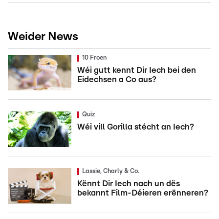
Weider News
10 Froen
Wéi gutt kennt Dir Iech bei den
Eidechsen a Co aus?
Quiz
Wéi vill Gorilla stécht an Iech?
Lassie, Charly & Co.
Kënnt Dir Iech nach un dës
bekannt Film-Déieren erënneren?