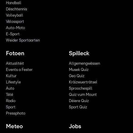
Handball
Dëschtennis
Volleyball
Vëlossport
Auto-Moto
E-Sport
Weider Sportaarten
Fotoen
Spilleck
Aktualitéit
Allgemengwëssen
Events a Fester
Musek Quiz
Kultur
Geo Quiz
Lifestyle
Kräizwuerträtsel
Auto
Sproochespill
Télé
Quiz vum Mount
Radio
Déiere Quiz
Sport
Sport Quiz
Pressphoto
Meteo
Jobs